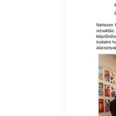
Nehezen fe
vizualitá
képzőművé
irodalmi h
alacsonyab