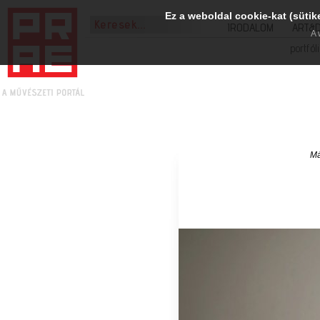
Ez a weboldal cookie-kat (sütik
IRODALOM
ART&
A 
portfól
Má