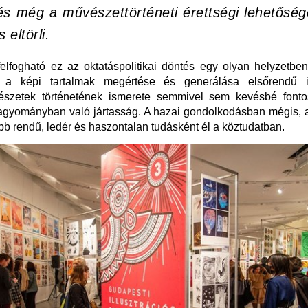
és még a művészettörténeti érettségi lehetőség
is eltörli.
lfogható ez az oktatáspolitikai döntés egy olyan helyzetbe
s, a képi tartalmak megértése és generálása elsőrendű 
szetek történetének ismerete semmivel sem kevésbé fonto
agyományban való jártasság. A hazai gondolkodásban mégis, a
b rendű, ledér és haszontalan tudásként él a köztudatban.