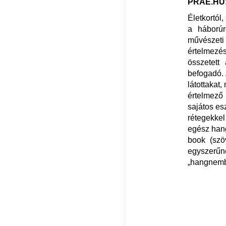
PRAE.HU: 
Életkortól,
a háborúr
művészeti 
értelmezés
összetett
befogadó. 
látottakat
értelmező 
sajátos es
rétegekkel
egész hang
book
(szö
egyszerűn
„hangnembe