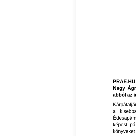
PRAE.HU:
Nagy Ágne
abból az 
Kárpátaljá
a kisebb
Édesapámn
képest pá
könyveket 