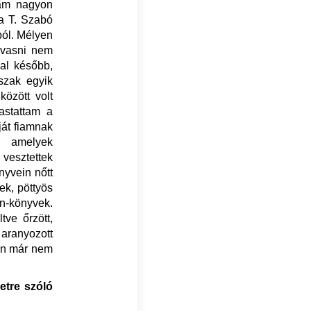
mám nagyon
 a T. Szabó
sból. Mélyen
lvasni nem
al később,
szak egyik
özött volt
astattam a
ját fiamnak
, amelyek
vesztettek
yvein nőtt
ek, pöttyös
n-könyvek.
tve őrzött,
aranyozott
ban már nem
etre szóló