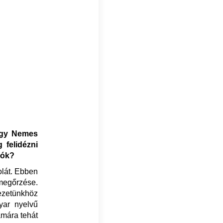
egy Nemes
 felidézni
iók?
olát. Ebben
egőrzése.
ezetünkhöz
yar nyelvű
ámára tehát