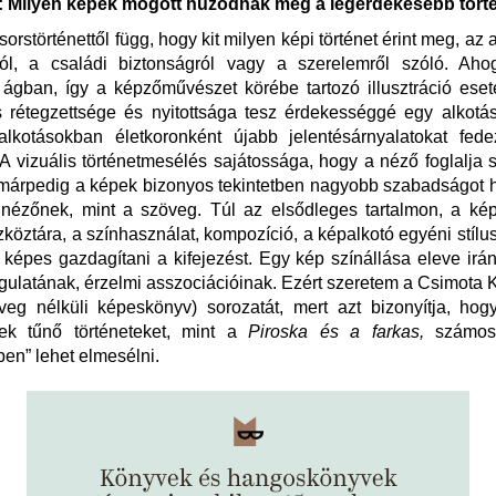
Milyen képek mögött húzódnak meg a legérdekesebb tört
 sorstörténettől függ, hogy kit milyen képi történet érint meg, az
ól, a családi biztonságról vagy a szerelemről szóló. Ah
ágban, így a képzőművészet körébe tartozó illusztráció ese
 rétegzettsége és nyitottsága tesz érdekességgé egy alkotás
 alkotásokban életkoronként újabb jelentésárnyalatokat fede
A vizuális történetmesélés sajátossága, hogy a néző foglalja
, márpedig a képek bizonyos tekintetben nagyobb szabadságot
nézőnek, mint a szöveg. Túl az elsődleges tartalmon, a kép
zköztára, a színhasználat, kompozíció, a képalkotó egyéni stíl
 képes gazdagítani a kifejezést. Egy kép színállása eleve irá
ulatának, érzelmi asszociációinak. Ezért szeretem a Csimota K
veg nélküli képeskönyv) sorozatát, mert azt bizonyítja, hog
ek tűnő történeteket, mint a
Piroska és a farkas,
számos 
n” lehet elmesélni.