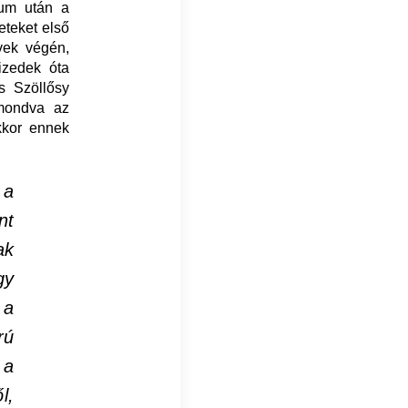
ium után a
eteket első
vek végén,
izedek óta
s Szöllősy
emondva az
kkor ennek
 a
nt
ak
gy
 a
rú
 a
l,