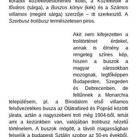
korábbi közlekedéstörténeti kötet, a
Közlekedik a
főváros
(sárga), a
Buszos könyv
(kék) és a
Számos
villamos
(megint sárga) szerzője – itt szerkesztő. A
Szerbusz trolibusz
természetesen piros.
Akit nem kifejezetten a
trolitörténet érdekel,
annak is élmény a
rengeteg színes kép,
hiszen a buszok a
magyar városokban
mozognak, legfőképpen
Budapesten, Szegeden
és Debrecenben, de
feltűnnek a Monarchia
településein, pl. a Birodalom első villamos
felsővezetékes busza az Ótátrafüred és Poprád közötti
járata, aztán a nagyszebeni troli még 1904-ből, tehát
ami a kezünkben van, valójában trolibusz nézetű
történelem. A buszok mögött, a távoli magasságban
felsejlik a budapesti Sztálin szobor az 50-es évekből,