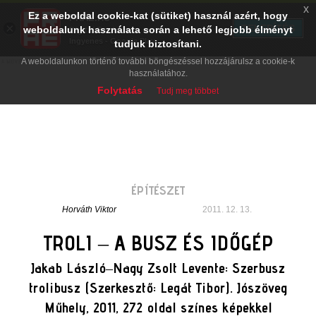
x
Ez a weboldal cookie-kat (sütiket) használ azért, hogy
PRAE.HU
×
TELEPÍTÉS
weboldalunk használata során a lehető legjobb élményt
Digital Evolution
Ingyenes - Google Play
tudjuk biztosítani.
A weboldalunkon történő további böngészéssel hozzájárulsz a cookie-k
használatához.
Folytatás
Tudj meg többet
ÉPÍTÉSZET
Horváth Viktor
2011. 12. 13.
TROLI – A BUSZ ÉS IDŐGÉP
Jakab László–Nagy Zsolt Levente: Szerbusz
trolibusz (Szerkesztő: Legát Tibor). Jószöveg
Műhely, 2011, 272 oldal színes képekkel