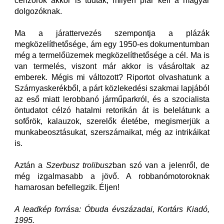
cenzorok akkor is tudták, milyen píár kell a magyar
dolgozóknak.
Ma a járattervezés szempontja a plázák
megközelíthetősége, ám egy 1950-es dokumentumban
még a termelőüzemek megközelíthetősége a cél. Ma is
van termelés, viszont már akkor is vásároltak az
emberek. Mégis mi változott? Riportot olvashatunk a
Szárnyaskerékből, a párt közlekedési szakmai lapjából
az eső miatt lerobbanó járműparkról, és a szocialista
öntudatot célzó hatalmi retorikán át is belelátunk a
sofőrök, kalauzok, szerelők életébe, megismerjük a
munkabeosztásukat, szerszámaikat, még az intrikáikat
is.
Aztán a
Szerbusz trolibusz
ban szó van a jelenről, de
még izgalmasabb a jövő. A robbanómotoroknak
hamarosan befellegzik. Éljen!
A leadkép forrása: Óbuda évszázadai, Kortárs Kiadó,
1995.