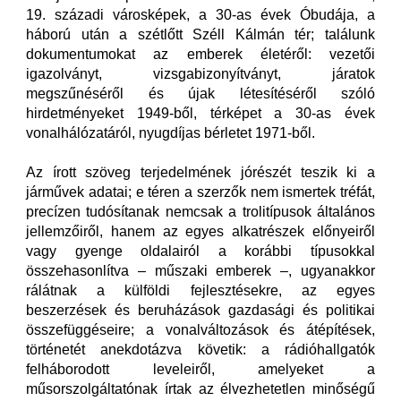
19. századi városképek, a 30-as évek Óbudája, a
háború után a szétlőtt Széll Kálmán tér; találunk
dokumentumokat az emberek életéről: vezetői
igazolványt, vizsgabizonyítványt, járatok
megszűnéséről és újak létesítéséről szóló
hirdetményeket 1949-ből, térképet a 30-as évek
vonalhálózatáról, nyugdíjas bérletet 1971-ből.
Az írott szöveg terjedelmének jórészét teszik ki a
járművek adatai; e téren a szerzők nem ismertek tréfát,
precízen tudósítanak nemcsak a trolitípusok általános
jellemzőiről, hanem az egyes alkatrészek előnyeiről
vagy gyenge oldalairól a korábbi típusokkal
összehasonlítva – műszaki emberek –, ugyanakkor
rálátnak a külföldi fejlesztésekre, az egyes
beszerzések és beruházások gazdasági és politikai
összefüggéseire; a vonalváltozások és átépítések,
történetét anekdotázva követik: a rádióhallgatók
felháborodott leveleiről, amelyeket a
műsorszolgáltatónak írtak az élvezhetetlen minőségű