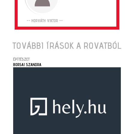
-- HORVÁTH VIKTOR --
TOVÁBBI ÍRÁSOK A ROVATBÓL
ÉPÍTÉSZET
BORSAI SZANDRA