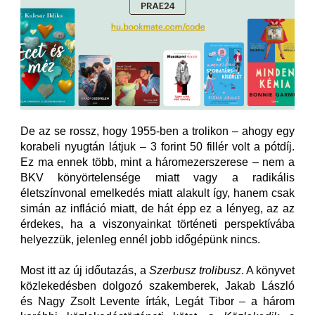
De az se rossz, hogy 1955-ben a trolikon – ahogy egy
korabeli nyugtán látjuk – 3 forint 50 fillér volt a pótdíj.
Ez ma ennek több, mint a háromezerszerese – nem a
BKV könyörtelensége miatt vagy a radikális
életszínvonal emelkedés miatt alakult így, hanem csak
simán az infláció miatt, de hát épp ez a lényeg, az az
érdekes, ha a viszonyainkat történeti perspektívába
helyezzük, jelenleg ennél jobb időgépünk nincs.
Most itt az új időutazás, a
Szerbusz trolibusz
. A könyvet
közlekedésben dolgozó szakemberek, Jakab László
és Nagy Zsolt Levente írták, Legát Tibor – a három