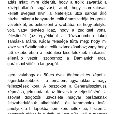
adás miatt, mire kiderült, hogy a trolik zavarták a
középhullámú sugárzást, arról, hogy sorozatosan
kellett üvegest hívni a Nefelejcs utca sarkán álló
házba, mikor a kanyarodó trolik áramszedője leugrott a
vezetékről, és beköszönt a szobába; és hogy pletyka
volt, vagy tényleg igaz, hogy a zugligeti vonal
létesítését (az egyébként a Rózsadombon lakó)
Tamáska Mária, Kádár felesége fúrta meg; hogy mi
köze van Sztálinnak a trolik számozásához; vagy hogy
’56 októberében a ledöntési kísérleteknek makacsul
ellenálló vezéri szoborhoz a Damjanich utcai
garázsból vitték a lángvágót.
Igen, valahogy az 50-es évek történetei és képei a
legérdekesebbek – a rémálom, ugyanakkor a nagy
fejlesztések kora. A buszokon a Generalisszimusz
képmása, jelmondatok az ötéves terv teljesítéséről, a
szovjet dolgozók üdvözlete magyar barátaiknak
felszabadulásuk alkalmából, és karambolok fotói,
amelyek a hírlapokba nem kerülhettek be, hiszen a