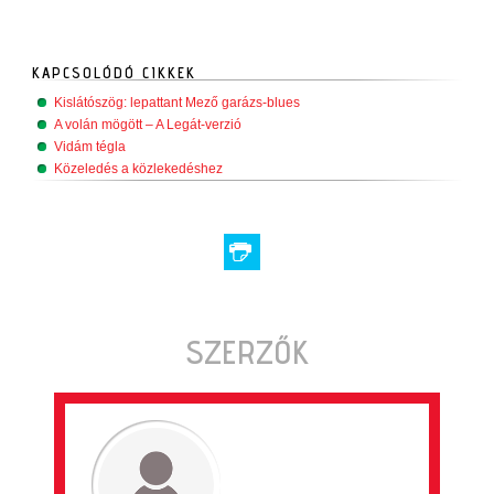
KAPCSOLÓDÓ CIKKEK
Kislátószög: lepattant Mező garázs-blues
A volán mögött – A Legát-verzió
Vidám tégla
Közeledés a közlekedéshez
SZERZŐK