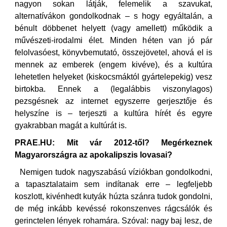
nagyon sokan látják, felemelik a szavukat,
alternatívákon gondolkodnak – s hogy egyáltalán, a
bénult döbbenet helyett (vagy amellett) működik a
művészeti-irodalmi élet. Minden héten van jó pár
felolvasóest, könyvbemutató, összejövetel, ahová el is
mennek az emberek (engem kivéve), és a kultúra
lehetetlen helyeket (kiskocsmáktól gyártelepekig) vesz
birtokba. Ennek a (legalábbis viszonylagos)
pezsgésnek az internet egyszerre gerjesztője és
helyszíne is – terjeszti a kultúra hírét és egyre
gyakrabban magát a kultúrát is.
PRAE.HU: Mit vár 2012-től? Megérkeznek
Magyarországra az apokalipszis lovasai?
Nemigen tudok nagyszabású víziókban gondolkodni,
a tapasztalataim sem indítanak erre – legfeljebb
koszlott, kivénhedt kutyák húzta szánra tudok gondolni,
de még inkább kevéssé rokonszenves rágcsálók és
gerinctelen lények rohamára. Szóval: nagy baj lesz, de