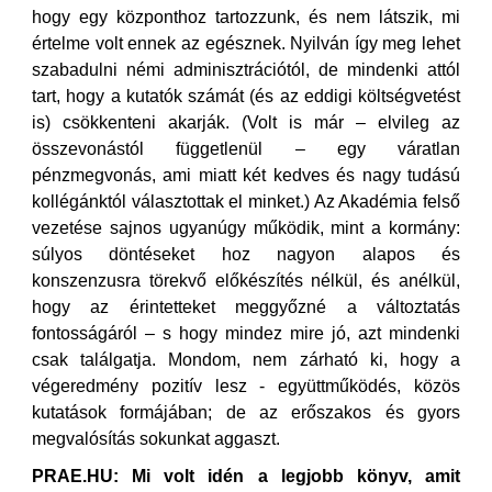
hogy egy központhoz tartozzunk, és nem látszik, mi
értelme volt ennek az egésznek. Nyilván így meg lehet
szabadulni némi adminisztrációtól, de mindenki attól
tart, hogy a kutatók számát (és az eddigi költségvetést
is) csökkenteni akarják. (Volt is már – elvileg az
összevonástól függetlenül – egy váratlan
pénzmegvonás, ami miatt két kedves és nagy tudású
kollégánktól választottak el minket.) Az Akadémia felső
vezetése sajnos ugyanúgy működik, mint a kormány:
súlyos döntéseket hoz nagyon alapos és
konszenzusra törekvő előkészítés nélkül, és anélkül,
hogy az érintetteket meggyőzné a változtatás
fontosságáról – s hogy mindez mire jó, azt mindenki
csak találgatja. Mondom, nem zárható ki, hogy a
végeredmény pozitív lesz - együttműködés, közös
kutatások formájában; de az erőszakos és gyors
megvalósítás sokunkat aggaszt.
PRAE.HU: Mi volt idén a legjobb könyv, amit