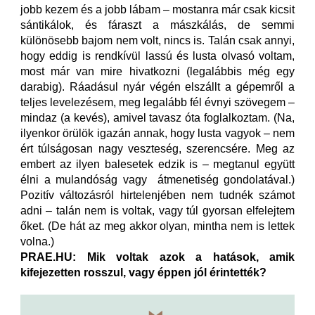
jobb kezem és a jobb lábam – mostanra már csak kicsit
sántikálok, és fáraszt a mászkálás, de semmi
különösebb bajom nem volt, nincs is. Talán csak annyi,
hogy eddig is rendkívül lassú és lusta olvasó voltam,
most már van mire hivatkozni (legalábbis még egy
darabig). Ráadásul nyár végén elszállt a gépemről a
teljes levelezésem, meg legalább fél évnyi szövegem –
mindaz (a kevés), amivel tavasz óta foglalkoztam. (Na,
ilyenkor örülök igazán annak, hogy lusta vagyok – nem
ért túlságosan nagy veszteség, szerencsére. Meg az
embert az ilyen balesetek edzik is – megtanul együtt
élni a mulandóság vagy
átmenetiség gondolatával.)
Pozitív változásról hirtelenjében nem tudnék számot
adni – talán nem is voltak, vagy túl gyorsan elfelejtem
őket. (De hát az meg akkor olyan, mintha nem is lettek
volna.)
PRAE.HU: Mik voltak azok a hatások, amik
kifejezetten rosszul, vagy éppen jól érintették?