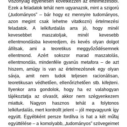
viszonylag egyenesen következzen az értelmezésből.
Ezek a feladatok tehát nem ugyanazok, mint a szigorú
(„tudományos” – bár hogy ez mennyire tudományos,
azon megint csak lehetne vitatkozni) értelmezési
feladatok. A lelkifurdalás arra jó, hogy minél
kevesebbet maszatoljak, minél kevesebb
ellentmondásba keveredjem, és kevés olyan dolgot
állítsak, ami a teoretikus meggyőződésemnek
ellentmond. Azért sokszor marad maszatolás,
ellentmondás, mindenféle gyanús metafora – de azt
hiszem, amúgy is van az értelmezésnek egy olyan
sávja, amit nem tudok teljesen racionálisan,
teoretikusan védhetően, ellenőrizhetően stb. kifejteni.
Ilyenkor arra gondolok, hogy ha ez valahogyan
tájékoztatja az olvasót, akkor nem szégyenkezem
miattuk. Nagyon hasznos tehát a folytonos
lelkifurdalás, mert kontrollt jelent – jól megvagyunk így
együtt. Egyébként persze fordítva is hat a két műfaj
együttélése – a komolyabb, „tudományos” szövegeimet