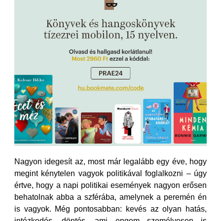
Nagyon idegesít az, most már legalább egy éve, hogy
megint kénytelen vagyok politikával foglalkozni – úgy
értve, hogy a napi politikai események nagyon erősen
behatolnak abba a szférába, amelynek a peremén én
is vagyok. Még pontosabban: kevés az olyan hatás,
intézkedés, döntés, ami engem személyesen is