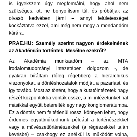
is igyekszem úgy megformálni, hogy ahol nem
szükséges, ott ne bonyolítsam túl, és próbáljak az
olvasó kedvében járni – annyi felületességet
kockáztatva ezzel, ami még nem megy a mondandóm
kárára.
PRAE.HU: Személy szerint nagyon érdekelnének
az Akadémián történtek. Mesélne ezekről?
Az Akadémia munkaadóm – az MTA
Irodalomtudományi Intézetében dolgozom -, de
gyakran bíráltam (főleg régebben) a hierarchikus
viszonyokat, a döntéshozatalok módját, a pazarlást, és
így tovább. Most az történt, hogy a kutatóintézetek nagy
részét központokba vonták össze, a mi intézetünket hat
másikkal együtt beterelték egy nagy konglomerátumba.
Ez a döntés nem feltétlenül rossz, könnyen lehet, hogy
érdemes együttműködnünk például a történészekkel
vagy a művészettörténészekkel (a régészekkel talán
kevésbé) – csakhogy ez anélkül is működött volna,