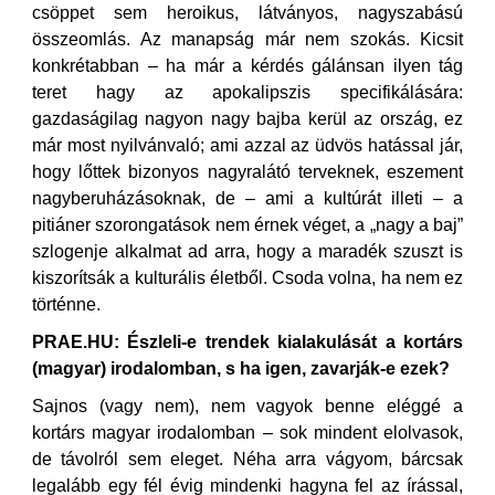
csöppet sem heroikus, látványos, nagyszabású
összeomlás. Az manapság már nem szokás. Kicsit
konkrétabban – ha már a kérdés gálánsan ilyen tág
teret hagy az apokalipszis specifikálására:
gazdaságilag nagyon nagy bajba kerül az ország, ez
már most nyilvánvaló; ami azzal az üdvös hatással jár,
hogy lőttek bizonyos nagyralátó terveknek, eszement
nagyberuházásoknak, de – ami a kultúrát illeti – a
pitiáner szorongatások nem érnek véget, a „nagy a baj”
szlogenje alkalmat ad arra, hogy a maradék szuszt is
kiszorítsák a kulturális életből. Csoda volna, ha nem ez
történne.
PRAE.HU: Észleli-e trendek kialakulását a kortárs
(magyar) irodalomban, s ha igen, zavarják-e ezek?
Sajnos (vagy nem), nem vagyok benne eléggé a
kortárs magyar irodalomban – sok mindent elolvasok,
de távolról sem eleget. Néha arra vágyom, bárcsak
legalább egy fél évig mindenki hagyna fel az írással,