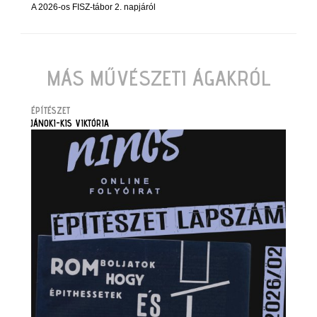
A 2026-os FISZ-tábor 2. napjáról
MÁS MŰVÉSZETI ÁGAKRÓL
ÉPÍTÉSZET
JÁNOKI-KIS VIKTÓRIA