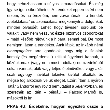
hogy behozhassam a súlyos lemaradásokat. És még
így se igen sikerülhetne. A trendeket éppen ezért nem
érzem, és ha érezném, nem zavarnának – a trendek
„detektálása” és azonosítása megkönnyíti a dolgunkat,
minden olvasóét. Lehet, hogy tévesen sorolunk be
valakit, vagy nem veszünk észre bizonyos csoportokat
– majd később rájövünk a hibára, semmi baj. De most
nemigen látom a trendeket. Amit látok, az inkább némi
elhanyagolás
: arra gondolok, hogy míg a fiatalok
komoly (és megérdemelt) kritikai figyelmet kapnak, a
középkorúak (vagy nem most indultak) nemzedékéből
sokan vannak, akik vagy teljes életművüket, vagy akár
csak egy-egy művüket tekintve kiválót alkottak, és
mégse foglalkoznak velük eleget. Ezért írtam a nyáron
Tatár Sándorról egy rövid bemutatást a
Jelenkor
ban, és
szeretnék az idén – például – Falcsik Mariról is,
másokról is írni.
PRAE.HU: Érdekelne, hogyan egyezteti össze a