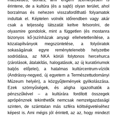
érintene, de a kultúra (és a sajtó) olyan terület, ahol
borzalmas és nehezen visszafordítható folyamatok
indultak el. Képtelen volnék időrendben vagy akár
csak a teljesség látszatát keltve felsorolni, de
olyasmire gondolok, mint a független (és mostanra
bizonyos kő-)színházak anyagi ellehetetlenítése, a
közalapítványok megszüntetése, a folyóiratok
sokaságának egyre reménytelenebb helyzetbe
sodródása, az NKA körüli folytonos hercehurca
(zárolások, átalakítás, halogatások, az új kuratóriumok
baljós előjelei), a hatalmas kultúrcentrum-víziók
(Andrássy-negyed, új egyetem a Természettudományi
Múzeum helyén), a közgyűjtemények gyilkolászása.
Ezek szörnyűségek, és aligha igazolhatók a
pénzszűkével – a kultúrára fordított összegek
aprópénznek tekinthetők nemcsak nemzetgazdasági
szinten, de számtalan más szféra költségvetéséhez
képest is. Ami mégis jól érintett, az az, hogy mindezt