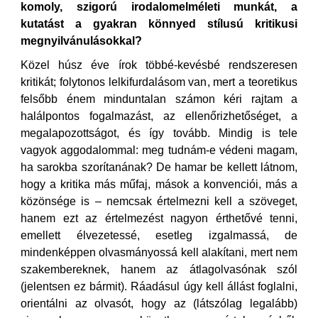
komoly, szigorú irodalomelméleti munkát, a
kutatást a gyakran könnyed stílusú kritikusi
megnyilvánulásokkal?
Közel húsz éve írok többé-kevésbé rendszeresen
kritikát; folytonos lelkifurdalásom van, mert a teoretikus
felsőbb énem minduntalan számon kéri rajtam a
halálpontos fogalmazást, az ellenőrizhetőséget, a
megalapozottságot, és így tovább. Mindig is tele
vagyok aggodalommal: meg tudnám-e védeni magam,
ha sarokba szorítanának? De hamar be kellett látnom,
hogy a kritika más műfaj, mások a konvenciói, más a
közönsége is – nemcsak értelmezni kell a szöveget,
hanem ezt az értelmezést nagyon érthetővé tenni,
emellett élvezetessé, esetleg izgalmassá, de
mindenképpen olvasmányossá kell alakítani, mert nem
szakembereknek, hanem az átlagolvasónak szól
(jelentsen ez bármit). Ráadásul úgy kell állást foglalni,
orientálni az olvasót, hogy az (látszólag legalább)