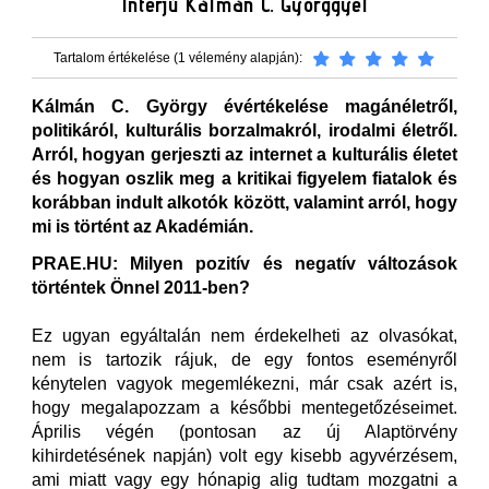
Interjú Kálmán C. Györggyel
Tartalom értékelése (1 vélemény alapján):
Kálmán C. György évértékelése magánéletről,
politikáról, kulturális borzalmakról, irodalmi életről.
Arról, hogyan gerjeszti az internet a kulturális életet
és hogyan oszlik meg a kritikai figyelem fiatalok és
korábban indult alkotók között, valamint arról, hogy
mi is történt az Akadémián.
PRAE.HU: Milyen pozitív és negatív változások
történtek Önnel 2011-ben?
Ez ugyan egyáltalán nem érdekelheti az olvasókat,
nem is tartozik rájuk, de egy fontos eseményről
kénytelen vagyok megemlékezni, már csak azért is,
hogy megalapozzam a későbbi mentegetőzéseimet.
Április végén (pontosan az új Alaptörvény
kihirdetésének napján) volt egy kisebb agyvérzésem,
ami miatt vagy egy hónapig alig tudtam mozgatni a