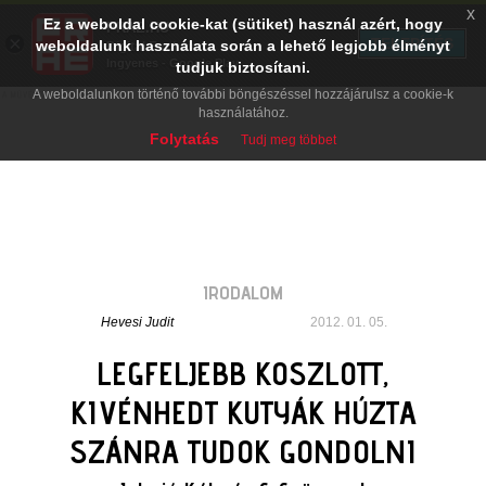
x
Ez a weboldal cookie-kat (sütiket) használ azért, hogy
PRAE.HU
×
TELEPÍTÉS
weboldalunk használata során a lehető legjobb élményt
Digital Evolution
Ingyenes - Google Play
tudjuk biztosítani.
A weboldalunkon történő további böngészéssel hozzájárulsz a cookie-k
használatához.
Folytatás
Tudj meg többet
IRODALOM
Hevesi Judit
2012. 01. 05.
LEGFELJEBB KOSZLOTT,
KIVÉNHEDT KUTYÁK HÚZTA
SZÁNRA TUDOK GONDOLNI