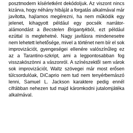
posztmodern kísérletként dekódoljuk. Az viszont nincs
kizárva, hogy néhány hibáját a forgatás alkalmával már
javította, hajlamos megérezni, ha nem működik egy
jelenet, kihagyott például egy pocsék narrátor-
alámondást a
Becstelen Brigantyk
ból, ezt például
ezúttal is megtehetné. Nagy javításra mindenesetre
nem lehetett lehetősége, mivel a történet nem bír el sok
improvizációt, gyengeségei ellenére valószínűleg ez
az a Tarantino-szkript, ami a legpontosabban fog
visszaköszönni a vászonról. A színészektől sem várok
sok improvizációt, Waltz szövegei már most erősen
túlcsordulóak, DiCaprio nem tud nem tenyérbemászó
lenni, Samuel L. Jackson karaktere pedig ennél
cifrábban nehezen tud majd káromkodni jutalomjátéka
alkalmával.