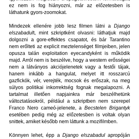
ez nem is fog hiányozni, már az előzetesben is
láthatunk gyors-zoomokat.
Mindezek ellenére jobb lesz filmen látni a
Django
elszabadul
t, mint szkriptként olvasni: láthatjuk majd
dolgozni a gore-effektes csapatot, és bár Tarantino
nem erőlteti az explicit meztelenséget filmjeiben, jelen
opusza talán exploitation eyecandyként is működik
majd. Arról nem is beszélve, hogy a western erősségei
nem a látványos akciójelenetek vagy a festői tájak,
hanem inkább a hangulat, melyet itt rosszarcú
gazfickók, vér, verejték, mocsok és erőszak, na meg
súlyos politikai inkorrektség fognak megalapozni. A
tartalmat illetően napjainkra már beszélhetünk
változtatásokról, például a szkriptben nem szerepel
Franco Nero cameó-jelenete, a
Becstelen Brigantyk
esetében pedig még az előzetesben is voltak olyan
snittek, amiket később nem láttunk a mozifilmben.
Könnyen lehet, épp a
Django elszabadul
apropóján