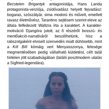
Becstelen Brigantyk
antagonistája, Hans Landa
protagonista-verziója, zsidóvadász helyett fejvadász:
bogaras, szószátyár, sima modorú és művelt, emellett
ravasz életművész, Tarantino sejtésem szerint eleve az
általa felfedezett Waltzra írta a karaktert. A karakter-
motiváció Djangóra jutott, az ő részéről bosszú- és
mentőakció-narratíváról beszélhetünk, hisz a
rabszolgaként elviselt szenvedés miatt dühösebb, mint
a
Kill Bill
kómáig vert Menyasszonya, felesége
megmentésében pedig vállalható küldetést, célt talál
hirtelen jött szabadságában (találó posztmodern utalás
a Sigfried-legendára).