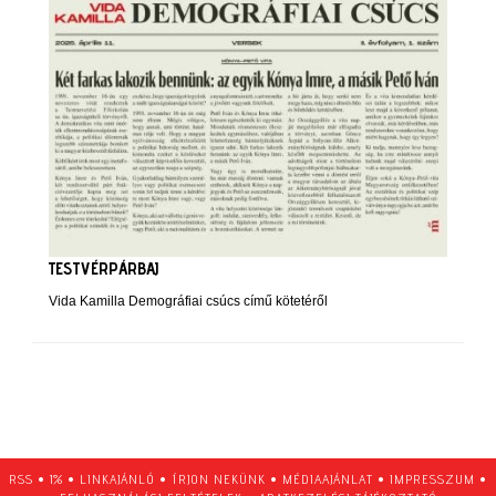
TESTVÉRPÁRBAJ
Vida Kamilla Demográfiai csúcs című kötetéről
RSS
•
1%
•
LINKAJÁNLÓ
•
ÍRJON NEKÜNK
•
MÉDIAAJÁNLAT
•
IMPRESSZUM
•