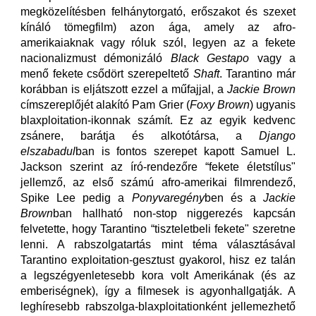
megközelítésben felhánytorgató, erőszakot és szexet
kínáló tömegfilm) azon ága, amely az afro-
amerikaiaknak vagy róluk szól, legyen az a fekete
nacionalizmust démonizáló
Black Gestapo
vagy a
menő fekete csődört szerepeltető
Shaft
. Tarantino már
korábban is eljátszott ezzel a műfajjal, a
Jackie Brown
címszereplőjét alakító Pam Grier (
Foxy Brown
) ugyanis
blaxploitation-ikonnak számít. Ez az egyik kedvenc
zsánere, barátja és alkotótársa, a
Django
elszabadul
ban is fontos szerepet kapott Samuel L.
Jackson szerint az író-rendezőre “fekete életstílus"
jellemző, az első számú afro-amerikai filmrendező,
Spike Lee pedig a
Ponyvaregény
ben és a
Jackie
Brown
ban hallható non-stop niggerezés kapcsán
felvetette, hogy Tarantino “tiszteletbeli fekete" szeretne
lenni. A rabszolgatartás mint téma választásával
Tarantino exploitation-gesztust gyakorol, hisz ez talán
a legszégyenletesebb kora volt Amerikának (és az
emberiségnek), így a filmesek is agyonhallgatják. A
leghíresebb rabszolga-blaxploitationként jellemezhető