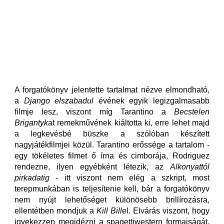
A forgatókönyv jelentette tartalmat nézve elmondható,
a
Django elszabadul
évének egyik legizgalmasabb
filmje lesz, viszont míg Tarantino a
Becstelen
Brigantyk
at remekművének kiáltotta ki, erre lehet majd
a legkevésbé büszke a szólóban készített
nagyjátékfilmjei közül. Tarantino erőssége a tartalom -
egy tökéletes filmet ő írna és cimborája, Rodriguez
rendezne, ilyen egyébként létezik, az
Alkonyattól
pirkadatig
- itt viszont nem elég a szkript, most
terepmunkában is teljesítenie kell, bár a forgatókönyv
nem nyújt lehetőséget különösebb brillírozásra,
ellentétben mondjuk a
Kill Bill
el. Elvárás viszont, hogy
igyekezzen megidézni a spagettiwestern formaiságát,