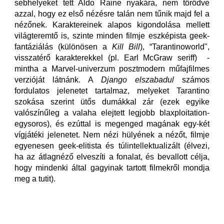
sebhelyeket tett Aldo Raine nyakára, nem törődve
azzal, hogy ez első nézésre talán nem tűnik majd fel a
nézőnek. Karaktereinek alapos kigondolása mellett
világteremtő is, szinte minden filmje eszképista geek-
fantáziálás (különösen a
Kill Bill
), “Tarantinoworld",
visszatérő karakterekkel (pl. Earl McGraw seriff) -
mintha a Marvel-univerzum posztmodern műfajfilmes
verzióját látnánk. A
Django elszabadul
számos
fordulatos jelenetet tartalmaz, melyeket Tarantino
szokása szerint ütős dumákkal zár (ezek egyike
valószínűleg a valaha elejtett legjobb blaxploitation-
egysoros), és ezúttal is megenged magának egy-két
vígjátéki jelenetet. Nem nézi hülyének a nézőt, filmje
egyenesen geek-elitista és túlintellektualizált (élvezi,
ha az átlagnéző elveszíti a fonalat, és bevallott célja,
hogy mindenki által gagyinak tartott filmekről mondja
meg a tutit).