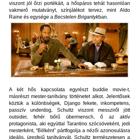
viszont jól őrzi portékáit, a hőspáros tehát hasonlóan
vakmerő mutatványt, színjátékot tervez, mint Aldo
Raine és egysége a
Becstelen Brigantyk
ban.
A két hős kapcsolata egyrészt buddie movie-t,
másrészt mester-tanítvány történetet alkot. Jelentősek
köztük a különbségek, Django fekete, inkompetens,
passzív underdog, Schultz viszont messziről jött
outsider, fehér bőrű übermensch, ő az aktív
protagonista, aki egyúttal Tarantino szócsöveként, jedi
mesterként, “Billként" pártfogolja a nézői azonosulásra
ideális, üresfejű tanítványát. Schultz természetesen a