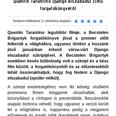
Quentin Tarantino Django elszabadul című
forgatókönyvéről
Tartalom értékelése (1 vélemény alapján):
Quentin Tarantino legutóbbi filmje, a Becstelen
Brigantyk forgatókönyve jóval a premier előtt
felkerült a világhálóra, ugyanez történt a hozzánk
jövő januárban érkező várva-várt Django
elszabadul szkriptjével. A Becstelen Brigantyk
esetében kevés különbség volt a szkript és a kész
film között, a forgatókönyvből és az előzetesekből
tehát összerakhatjuk, hogy fog festeni a Django
elszabadul (spoiler nélkül).
A szkript eredetiségéhez nem fér kétség: elsőként
prominens filmes bloggerek olvashatták, akik
bizonyításul a címlapot is prezentálták. Beszámolóik
alapján biztosra vehető, hogy ugyanez a verzió került
fel a világhálóra is, napjainkra pedig a megjelent
előzetesek és egyéb infók (karakterek nevei, publikus