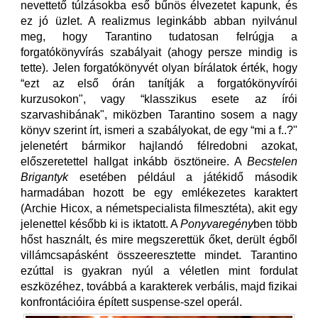
nevettető túlzásokba eső bűnös élvezetet kapunk, és
ez jó üzlet. A realizmus leginkább abban nyilvánul
meg, hogy Tarantino tudatosan felrúgja a
forgatókönyvírás szabályait (ahogy persze mindig is
tette). Jelen forgatókönyvét olyan bírálatok érték, hogy
“ezt az első órán tanítják a forgatókönyvírói
kurzusokon", vagy “klasszikus esete az írói
szarvashibának", miközben Tarantino sosem a nagy
könyv szerint írt, ismeri a szabályokat, de egy “mi a f..?"
jelenetért bármikor hajlandó félredobni azokat,
előszeretettel hallgat inkább ösztöneire. A
Becstelen
Brigantyk
esetében például a játékidő második
harmadában hozott be egy emlékezetes karaktert
(Archie Hicox, a németspecialista filmesztéta), akit egy
jelenettel később ki is iktatott. A
Ponyvaregény
ben több
hőst használt, és mire megszerettük őket, derült égből
villámcsapásként összeeresztette mindet. Tarantino
ezúttal is gyakran nyúl a véletlen mint fordulat
eszközéhez, továbbá a karakterek verbális, majd fizikai
konfrontációira épített suspense-szel operál.