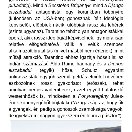
pirkadatig
). Mind a
Becstelen Brigantyk
, mind a
Django
elszabadul
antagonistái egy korunkban többnyire
(különösen az USA-ban) gonosznak ítélt ideológia
képviselői, előbbiek nácik, utóbbiak rasszista fehérek
(szinte ugyanaz). Tarantino tehát olyan antagonistákkal
operál, akik rossz ideológiát képviselnek, így morálisan
relatíve elfogadhatóvá válik a velük szemben
alkalmazott brutalitás (mivel másból nem értenek), mint
műfaji attrakció. Tarantino ehhez igazítja hőseit is: az
indián származású Aldo Raine hadnagy és a
Django
elszabadul
(egyik) hőse, Schultz egyaránt
antirasszisták, egy jóhiszemű, példás elmélet nevében
eszközölnek rossz gyakorlatot (erőszak), tehát
amolyan nemes vademberek, ezzel együtt halálosztó
westernhősök is, mindketten a
Ponyvaregény
Jules-
ének köpönyegéből bújtak ki (“Az igazság az, hogy ők
a gyengék, én pedig a gonoszok zsarnoksága vagyok,
de igyekszem, nagyon igyekszem én lenni a pásztor.").