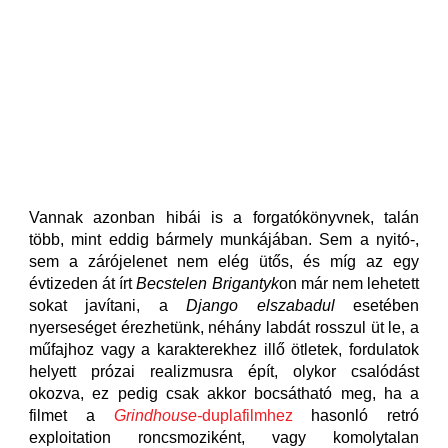
Vannak azonban hibái is a forgatókönyvnek, talán
több, mint eddig bármely munkájában. Sem a nyitó-,
sem a zárójelenet nem elég ütős, és míg az egy
évtizeden át írt
Becstelen Brigantyk
on már nem lehetett
sokat javítani, a
Django elszabadul
esetében
nyerseséget érezhetünk, néhány labdát rosszul üt le, a
műfajhoz vagy a karakterekhez illő ötletek, fordulatok
helyett prózai realizmusra épít, olykor csalódást
okozva, ez pedig csak akkor bocsátható meg, ha a
filmet a
Grindhouse-
duplafilmhez
hasonló retró
exploitation roncsmoziként, vagy komolytalan