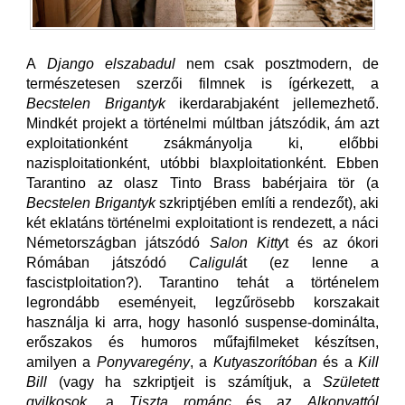
A
Django elszabadul
nem csak posztmodern, de
természetesen szerzői filmnek is ígérkezett, a
Becstelen Brigantyk
ikerdarabjaként jellemezhető.
Mindkét projekt a történelmi múltban játszódik, ám azt
exploitationként zsákmányolja ki, előbbi
nazisploitationként, utóbbi blaxploitationként. Ebben
Tarantino az olasz Tinto Brass babérjaira tör (a
Becstelen Brigantyk
szkriptjében említi a rendezőt), aki
két eklatáns történelmi exploitationt is rendezett, a náci
Németországban játszódó
Salon Kitty
t és az ókori
Rómában játszódó
Caligulá
t (ez lenne a
fascistploitation?). Tarantino tehát a történelem
legrondább eseményeit, legzűrösebb korszakait
használja ki arra, hogy hasonló suspense-dominálta,
erőszakos és humoros műfajfilmeket készítsen,
amilyen a
Ponyvaregény
, a
Kutyaszorítóban
és a
Kill
Bill
(vagy ha szkriptjeit is számítjuk, a
Született
gyilkosok
, a
Tiszta románc
és az
Alkonyattól