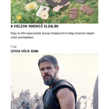
A VÁSZON INNENSŐ OLDALÁN
Rajz és film kapcsolata Sunao Katabuchi A világ innenső végén
című animéjében
FILM
LEPOSA-HŐGYE ÁDÁM