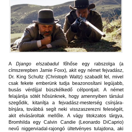
A
Django elszabadul
főhőse egy rabszolga (a
címszerepben Jamie Foxx), akit egy német fejvadász,
Dr. King Schultz (Christoph Waltz) szabadít fel, mivel
csak fekete emberünk tudja beazonosítani legújabb,
busás vérdíjjal büszkélkedő célpontjait. A német
felajánlja sötét hősünknek, hogy amennyiben társául
szegődik, kitanítja a fejvadász-mesterség csínjára-
bínjára, továbbá segít neki visszaszerezni feleségét,
akit elvásároltak mellőle. A vágy titokzatos tárgya,
Bromhilda egy Calvin Candie (Leonardo DiCaprio)
nevű niggerviadal-rajongó ültetvényes tulajdona, aki