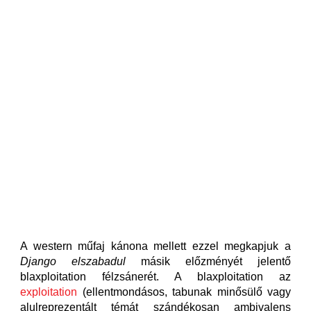
A western műfaj kánona mellett ezzel megkapjuk a
Django elszabadul
másik előzményét jelentő
blaxploitation félzsánerét. A blaxploitation az
exploitation
(ellentmondásos, tabunak minősülő vagy
alulreprezentált témát szándékosan ambivalens