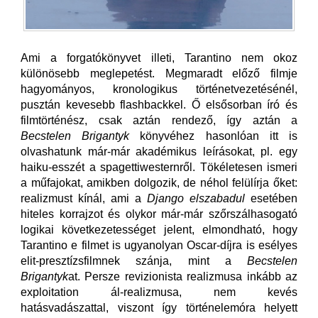
Ami a forgatókönyvet illeti, Tarantino nem okoz
különösebb meglepetést. Megmaradt előző filmje
hagyományos, kronologikus történetvezetésénél,
pusztán kevesebb flashbackkel. Ő elsősorban író és
filmtörténész, csak aztán rendező, így aztán a
Becstelen Brigantyk
könyvéhez hasonlóan itt is
olvashatunk már-már akadémikus leírásokat, pl. egy
haiku-esszét a spagettiwesternről. Tökéletesen ismeri
a műfajokat, amikben dolgozik, de néhol felülírja őket:
realizmust kínál, ami a
Django elszabadul
esetében
hiteles korrajzot és olykor már-már szőrszálhasogató
logikai következetességet jelent, elmondható, hogy
Tarantino e filmet is ugyanolyan Oscar-díjra is esélyes
elit-presztízsfilmnek szánja, mint a
Becstelen
Brigantyk
at. Persze revizionista realizmusa inkább az
exploitation ál-realizmusa, nem kevés
hatásvadászattal, viszont így történelemóra helyett