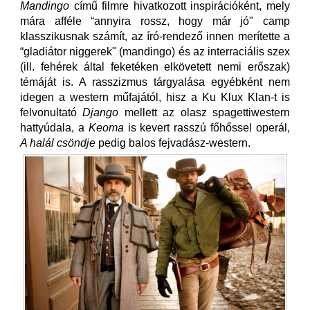
Mandingo
című filmre hivatkozott inspirációként, mely
mára afféle “annyira rossz, hogy már jó" camp
klasszikusnak számít, az író-rendező innen merítette a
“gladiátor niggerek" (mandingo) és az interraciális szex
(ill. fehérek által feketéken elkövetett nemi erőszak)
témáját is. A rasszizmus tárgyalása egyébként nem
idegen a western műfajától, hisz a Ku Klux Klan-t is
felvonultató
Django
mellett az olasz spagettiwestern
hattyúdala, a
Keoma
is kevert rasszú főhőssel operál,
A halál csöndje
pedig balos fejvadász-western.