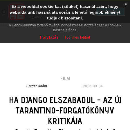
x
Ez a weboldal cookie-kat (sütiket) használ azért, hogy
PRAE.HU
×
TELEPÍTÉS
weboldalunk használata során a lehető legjobb élményt
Digital Evolution
Ingyenes - Google Play
tudjuk biztosítani.
A weboldalunkon történő további böngészéssel hozzájárulsz a cookie-k
használatához.
Folytatás
Tudj meg többet
FILM
Csiger Ádám
2012. 09. 04.
HA DJANGO ELSZABADUL - AZ ÚJ
TARANTINO-FORGATÓKÖNYV
KRITIKÁJA