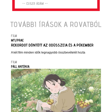
-- CSIGER ÁDÁM --
TOVÁBBI ÍRÁSOK A ROVATBÓL
FILM
MTI/PRAE
REKORDOT DÖNTÖTT AZ ODÜSSZEIA ÉS A PÓKEMBER
A két film minden idők legnagyobb összbevételét hozta
FILM
PÁLL ANTÓNIA