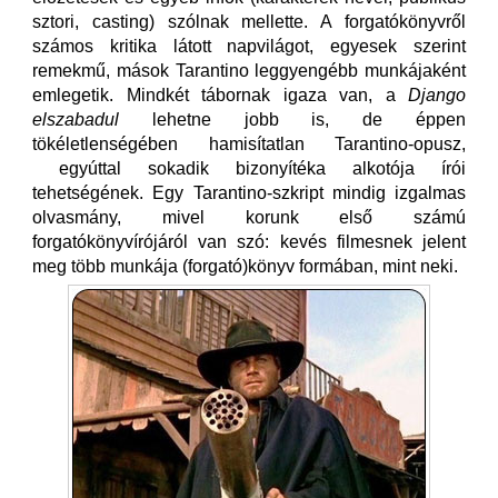
sztori, casting) szólnak mellette. A forgatókönyvről
számos kritika látott napvilágot, egyesek szerint
remekmű, mások Tarantino leggyengébb munkájaként
emlegetik. Mindkét tábornak igaza van, a
Django
elszabadul
lehetne jobb is, de éppen
tökéletlenségében hamisítatlan Tarantino-opusz,
egyúttal sokadik bizonyítéka alkotója írói
tehetségének. Egy Tarantino-szkript mindig izgalmas
olvasmány, mivel korunk első számú
forgatókönyvírójáról van szó: kevés filmesnek jelent
meg több munkája (forgató)könyv formában, mint neki.