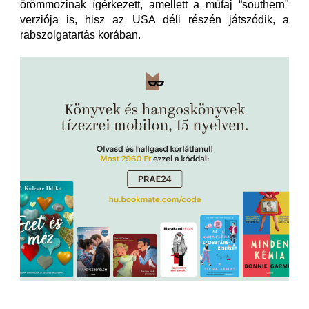
örömmozinak ígérkezett, amellett a műfaj “southern"
verziója is, hisz az USA déli részén játszódik, a
rabszolgatartás korában.