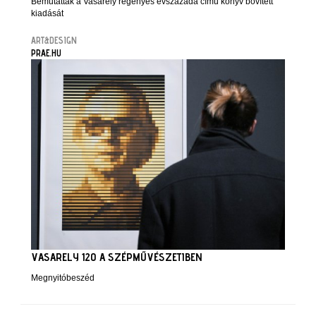
Bemutatták a Vasarely regényes évszázada című könyv bővített
kiadását
ART&DESIGN
PRAE.HU
VASARELY 120 A SZÉPMŰVÉSZETIBEN
Megnyitóbeszéd