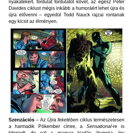
nyakatekert, fordulat fordulatot követ, az egész Peter
Davides ciklust mégis inkább a humoráért lehet újra és
újra elővenni – egyedül Todd Nauck rajzai rontanak
egy kicsit az élményen.
Szenzációs
– Az
Újra feketében
ciklus természetesen
a harmadik Pókember címre, a
Sensational-
re is
kiterjedt, de ezt a magyar kiadás átugorja, így