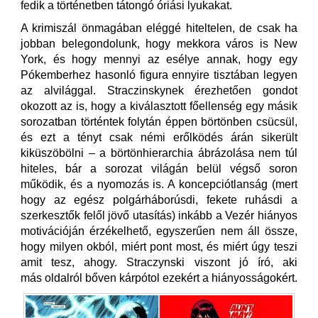
fedik a történetben tátongó óriási lyukakat.
A krimiszál önmagában eléggé hiteltelen, de csak ha
jobban belegondolunk, hogy mekkora város is New
York, és hogy mennyi az esélye annak, hogy egy
Pókemberhez hasonló figura ennyire tisztában legyen
az alvilággal. Straczinskynek érezhetően gondot
okozott az is, hogy a kiválasztott főellenség egy másik
sorozatban történtek folytán éppen börtönben csücsül,
és ezt a tényt csak némi erőlködés árán sikerült
kiküszöbölni – a börtönhierarchia ábrázolása nem túl
hiteles, bár a sorozat világán belül végső soron
működik, és a nyomozás is. A koncepciótlanság (mert
hogy az egész polgárháborúsdi, fekete ruhásdi a
szerkesztők felől jövő utasítás) inkább a Vezér hiányos
motivációján érzékelhető, egyszerűen nem áll össze,
hogy milyen okból, miért pont most, és miért úgy teszi
amit tesz, ahogy. Straczynski viszont jó író, aki
más oldalról bőven kárpótol ezekért a hiányosságokért.