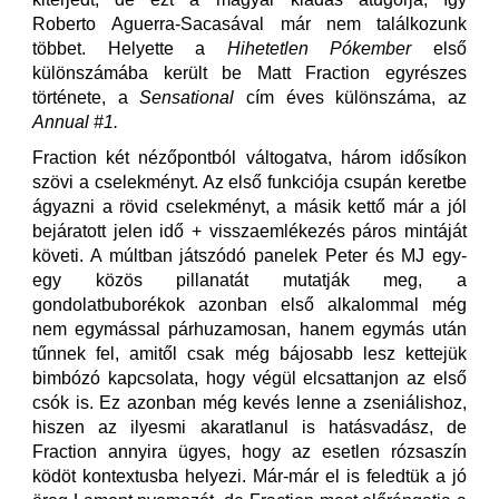
Roberto Aguerra-Sacasával már nem találkozunk
többet. Helyette a
Hihetetlen Pókember
első
különszámába került be Matt Fraction egyrészes
története, a
Sensational
cím éves különszáma, az
Annual #1.
Fraction két nézőpontból váltogatva, három idősíkon
szövi a cselekményt. Az első funkciója csupán keretbe
ágyazni a rövid cselekményt, a másik kettő már a jól
bejáratott jelen idő + visszaemlékezés páros mintáját
követi. A múltban játszódó panelek Peter és MJ egy-
egy közös pillanatát mutatják meg, a
gondolatbuborékok azonban első alkalommal még
nem egymással párhuzamosan, hanem egymás után
tűnnek fel, amitől csak még bájosabb lesz kettejük
bimbózó kapcsolata, hogy végül elcsattanjon az első
csók is. Ez azonban még kevés lenne a zseniálishoz,
hiszen az ilyesmi akaratlanul is hatásvadász, de
Fraction annyira ügyes, hogy az esetlen rózsaszín
ködöt kontextusba helyezi. Már-már el is feledtük a jó