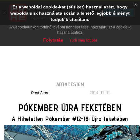
x
Ez a weboldal cookie-kat (sütiket) használ azért, hogy
PRAE.HU
×
TELEPÍTÉS
weboldalunk használata során a lehető legjobb élményt
Digital Evolution
Ingyenes - Google Play
tudjuk biztosítani.
A weboldalunkon történő további böngészéssel hozzájárulsz a cookie-k
használatához.
Folytatás
Tudj meg többet
ART&DESIGN
Dani Áron
2014. 11. 11.
PÓKEMBER ÚJRA FEKETÉBEN
A Hihetetlen Pókember #12-18: Újra feketében