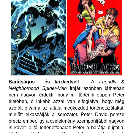
Barátságos és közkedvelt
– A
Friendly &
Neighborhood Spider-Man
íróját azonban láthatóan
nem nagyon érdekli, hogy mi történik éppen Peter
életében, ő inkább azzal van elfoglalva, hogy még
azelőtt elvarrja az általa megkezdett történetszálakat,
mielőtt elkaszálják a sorozatot. Peter David persze
precíz ember, így a cselekmény szempontjából nagyon
is követi a fő történetfonalat: Peter a barátja bújtatja,