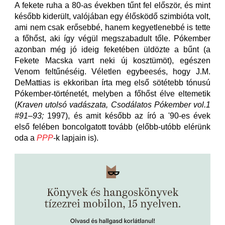
A fekete ruha a 80-as években tűnt fel először, és mint
később kiderült, valójában egy élősködő szimbióta volt,
ami nem csak erősebbé, hanem kegyetlenebbé is tette
a főhőst, aki így végül megszabadult tőle. Pókember
azonban még jó ideig feketében üldözte a bűnt (a
Fekete Macska varrt neki új kosztümöt), egészen
Venom feltűnéséig. Véletlen egybeesés, hogy J.M.
DeMattias is ekkoriban írta meg első sötétebb tónusú
Pókember-történetét, melyben a főhőst élve eltemetik
(
Kraven utolsó vadászata, Csodálatos Pókember vol.1
#91–93;
1997), és amit később az író a '90-es évek
első felében boncolgatott tovább (előbb-utóbb elérünk
oda a
PPP
-k lapjain is).