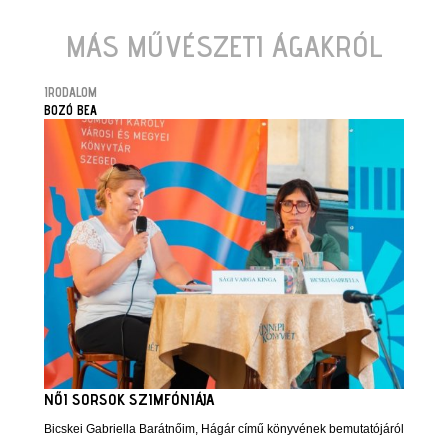
MÁS MŰVÉSZETI ÁGAKRÓL
IRODALOM
BOZÓ BEA
NŐI SORSOK SZIMFÓNIÁJA
Bicskei Gabriella Barátnőim, Hágár című könyvének bemutatójáról