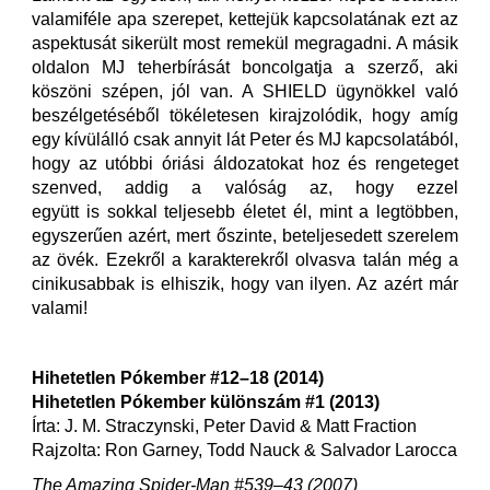
valamiféle apa szerepet, kettejük kapcsolatának ezt az
aspektusát sikerült most remekül megragadni. A másik
oldalon MJ teherbírását boncolgatja a szerző, aki
köszöni szépen, jól van. A SHIELD ügynökkel való
beszélgetéséből tökéletesen kirajzolódik, hogy amíg
egy kívülálló csak annyit lát Peter és MJ kapcsolatából,
hogy az utóbbi óriási áldozatokat hoz és rengeteget
szenved, addig a valóság az, hogy ezzel
együtt is sokkal teljesebb életet él, mint a legtöbben,
egyszerűen azért, mert őszinte, beteljesedett szerelem
az övék. Ezekről a karakterekről olvasva talán még a
cinikusabbak is elhiszik, hogy van ilyen. Az azért már
valami!
Hihetetlen Pókember #12–18 (2014)
Hihetetlen Pókember különszám #1 (2013)
Írta: J. M. Straczynski, Peter David & Matt Fraction
Rajzolta: Ron Garney, Todd Nauck & Salvador Larocca
The Amazing Spider-Man #539–43 (2007)