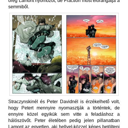
öreg Lamont nyomozót, de Fraction most előrángatja a
semmiből.
Straczynskinél és Peter Davidnél is érzékelhető volt,
hogy Petert mennyire nyomasztják a történtek, de
ennyire közel egyikük sem vitte a feladáshoz a
hálószövőt. Peter életében pedig jelen pillanatban
Lamont az egyetlen, aki hellyel-közzel képes betölteni