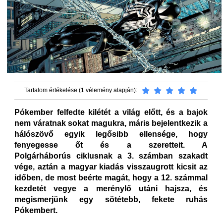
Tartalom értékelése (1 vélemény alapján):
Pókember felfedte kilétét a világ előtt, és a bajok
nem váratnak sokat magukra, máris bejelentkezik a
hálószövő egyik legősibb ellensége, hogy
fenyegesse őt és a szeretteit. A
Polgárháborús ciklusnak a 3. számban szakadt
vége, aztán a magyar kiadás visszaugrott kicsit az
időben, de most beérte magát, hogy a 12. számmal
kezdetét vegye a merénylő utáni hajsza, és
megismerjünk egy sötétebb, fekete ruhás
Pókembert.