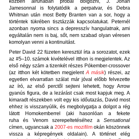
közben álruhában próbál dolgozni, J. Jonah
Jamesonnal is folytatódik a perpatvar, és Debra
Whitman után most Betty Branten van a sor, hogy a
történtek tükrében tisztázzák kapcsolatukat. Peternél
azonban nyoma sincs a depresszív hangulatnak, ami
egyáltalán nem is baj, sőt, nem szabad olyan véresen
komolyan venni a kontinuitást.
Peter David 22 füzeten keresztül írta a sorozatot, ezek
az #5–10. számok kivételével itthon is megjelentek. Az
első négy szám a tizenkét részes Pókember-crossover
(az itthon két kötetben megjelent
A másik
) részei, az
egyetlen elvarratlan szálat már jóval előbb felvezette
az író, az első perctől sejteni lehetett, hogy Arrow
gyanús figura, de a lezárást csak most kapjuk meg. A
kimaradt részekben volt egy kis időutazás, David most
ehhez is visszanyúlik, és megbolygatja a dolgot a rég
látott Homokemberrel (aki hasonlóan a fekete
ruha és Venom szerepeltetéséhez a
Sensational
címen, ugyancsak a
2007-es mozifilm
okán köszönnek
vissza a képregények oldalain). A történet elég