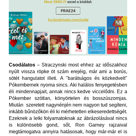
Csodálatos
– Straczynski most ehhez az időszakhoz
nyúlt vissza röpke öt szám erejéig, már ami a borús,
sötét hangulatot illeti. A "barátságos és közkedvelt"
Pókembernek nyoma sincs. Aki halálos fenyegetésben
éli mindennapjait, annak nincs kedve viccelődni. Ez a
Pókember szótlan, könyörtelen és bosszúszomjas.
Miután szeretett nagynénjén nem nagyon tud segíteni,
inkább bűnözőkön éli ki mérhetetlen elkeseredettségét.
Ezeknek a lelki folyamatoknak az ábrázolásával nincs
is különösebb gond, sőt, Ron Garney rajzaival
megtámogatva annyira hatásosak, hogy már-már el is