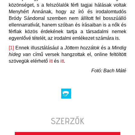
közönséget, s a felszólalók férfi tagjai hálásak voltak
Menyhért Annának, hogy az író és irodalomtudós
Bródy Sándorral szemben nem állított fel bosszúálló
ellennarratívát, hanem szóban és írásaiban is a nők és
férfiak közös érdekének tartja a társadalmi nemek
egyenlővé tételét, az irodalmi emlékezet számára is.
[1]
Ennek illusztálásául a
Jöttem hozzátok
és a
Mindig
hideg van
című versek hangzottak el, online feltöltött
szövegük elérhető
itt
és
itt
.
Fotó: Bach Máté
SZERZŐK