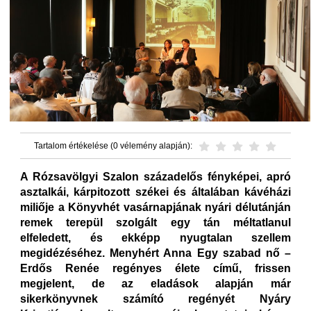
Tartalom értékelése (0 vélemény alapján):
A Rózsavölgyi Szalon századelős fényképei, apró
asztalkái, kárpitozott székei és általában kávéházi
miliője a Könyvhét vasárnapjának nyári délutánján
remek terepül szolgált egy tán méltatlanul
elfeledett, és ekképp nyugtalan szellem
megidézéséhez. Menyhért Anna Egy szabad nő –
Erdős Renée regényes élete című, frissen
megjelent, de az eladások alapján már
sikerkönyvnek számító regényét Nyáry