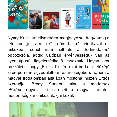
Nyáry Krisztián elismerően megjegyezte, hogy amíg a
jelenkor „jeles nőírók”, „nőirodalom” retorikával él,
miközben sehol nem hallható a „férfiirodalom”
oppozíciója, addig valóban érvényességük van az
ilyen típusú, figyelemfelkeltő írásoknak. Ugyanakkor
hozzátette, hogy „Erdős Renée mint irodalmi előkép”
szerepe nem egyedülállóan és nőiségében, hanem a
magyar irodalomban általában mostoha, hiszen Erdős
szeretője, Bródy Sándor mint a modernek
előképe
egyúttal ki is esett a magyar irodalmi
modernség kanonikus alakjai közül.