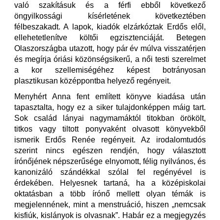
való szakításuk és a férfi ebből következő
öngyilkossági kísérletének következtében
félbeszakadt. A lapok, kiadók elzárkóztak Erdős elől,
ellehetetlenítve költői egzisztenciáját. Betegen
Olaszországba utazott, hogy pár év múlva visszatérjen
és megírja óriási közönségsikerű, a női testi szerelmet
a kor szellemiségéhez képest botrányosan
plasztikusan középpontba helyező regényeit.
Menyhért Anna fent említett könyve kiadása után
tapasztalta, hogy ez a siker tulajdonképpen máig tart.
Sok család lányai nagymamáktól titokban örökölt,
titkos vagy tiltott ponyvaként olvasott könyvekből
ismerik Erdős Renée regényeit. Az irodalomtudós
szerint nincs egészen rendjén, hogy választott
írónőjének népszerűsége elnyomott, félig nyilvános, és
kanonizáló szándékkal szólal fel regényével is
érdekében. Helyesnek tartaná, ha a középiskolai
oktatásban a több írónő mellett olyan témák is
megjelennének, mint a menstruáció, hiszen „nemcsak
kisfiúk, kislányok is olvasnak”. Habár ez a megjegyzés