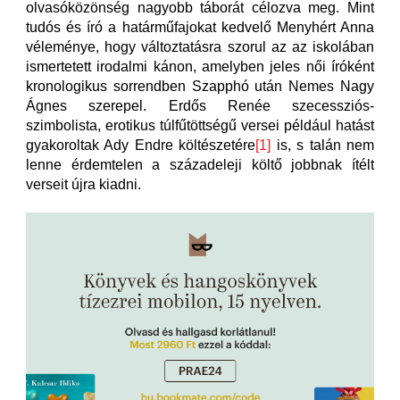
olvasóközönség nagyobb táborát célozva meg. Mint
tudós és író a határműfajokat kedvelő Menyhért Anna
véleménye, hogy változtatásra szorul az az iskolában
ismertetett irodalmi kánon, amelyben jeles női íróként
kronologikus sorrendben Szapphó után Nemes Nagy
Ágnes szerepel. Erdős Renée szecessziós-
szimbolista, erotikus túlfűtöttségű versei például hatást
gyakoroltak Ady Endre költészetére
[1]
is, s talán nem
lenne érdemtelen a századeleji költő jobbnak ítélt
verseit újra kiadni.