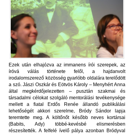
Ezek után elhajózva az immanens írói szerepek, az
íróvá válás története felől, a hajdanvolt
irodalomszerező közösség gyarlóbb oldalára terelődött
a szó. Jászi Oszkár és Eötvös Károly – Menyhért Anna
által megkérdőjelezetten – pusztán szakmai és
társadalmi célokat szolgáló mentorálási tevékenysége
mellett a fiatal Erdős Renée állandó publikálási
lehetőségét akkori szerelme, Bródy Sándor lapja
teremtette meg. A költőnőt később neves kortársai
(Babits, Ady) többé-kevésbé elismerésben
részesítették. A felfelé ívelő pálya azonban Bródyval