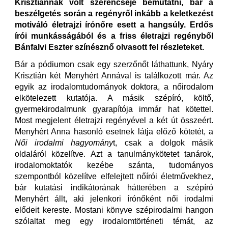
Krisztiánnak volt szerencséje bemutatni, bár a
beszélgetés során a regényről inkább a keletkezést
motiváló életrajzi írónőre esett a hangsúly. Erdős
írói munkásságából és a friss életrajzi regényből
Bánfalvi Eszter színésznő olvasott fel részleteket.
Bár a pódiumon csak egy szerzőnőt láthattunk, Nyáry
Krisztián két Menyhért Annával is találkozott már. Az
egyik az irodalomtudományok doktora, a nőirodalom
elkötelezett kutatója. A másik szépíró, költő,
gyermekirodalmunk gyarapítója immár hat kötettel.
Most megjelent életrajzi regényével a két út összeért.
Menyhért Anna hasonló esetnek látja előző kötetét, a
Női irodalmi hagyomány
t, csak a dolgok másik
oldaláról közelítve. Azt a tanulmánykötetet tanárok,
irodalomoktatók kezébe szánta, tudományos
szempontból közelítve elfelejtett nőírói életművekhez,
bár kutatási indikátorának hátterében a szépíró
Menyhért állt, aki jelenkori írónőként női irodalmi
elődeit kereste. Mostani könyve szépirodalmi hangon
szólaltat meg egy irodalomtörténeti témát, az