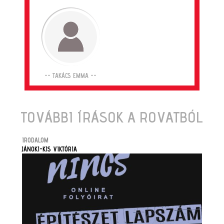
-- TAKÁCS EMMA --
TOVÁBBI ÍRÁSOK A ROVATBÓL
IRODALOM
JÁNOKI-KIS VIKTÓRIA