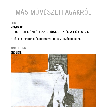
MÁS MŰVÉSZETI ÁGAKRÓL
FILM
MTI/PRAE
REKORDOT DÖNTÖTT AZ ODÜSSZEIA ÉS A PÓKEMBER
A két film minden idők legnagyobb összbevételét hozta
ART&DESIGN
DROZDIK