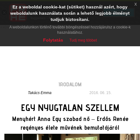
x
Ez a weboldal cookie-kat (sütiket) használ azért, hogy
PRAE.HU
×
TELEPÍTÉS
weboldalunk használata során a lehető legjobb élményt
Digital Evolution
Ingyenes - Google Play
tudjuk biztosítani.
A weboldalunkon történő további böngészéssel hozzájárulsz a cookie-k
használatához.
Folytatás
Tudj meg többet
IRODALOM
Takács Emma
2016. 06. 15.
EGY NYUGTALAN SZELLEM
Menyhért Anna Egy szabad nő – Erdős Renée
regényes élete művének bemutatójáról