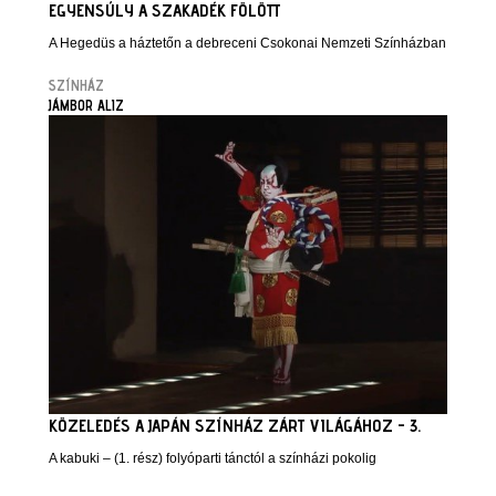
EGYENSÚLY A SZAKADÉK FÖLÖTT
A Hegedüs a háztetőn a debreceni Csokonai Nemzeti Színházban
SZÍNHÁZ
JÁMBOR ALIZ
KÖZELEDÉS A JAPÁN SZÍNHÁZ ZÁRT VILÁGÁHOZ - 3.
A kabuki – (1. rész) folyóparti tánctól a színházi pokolig