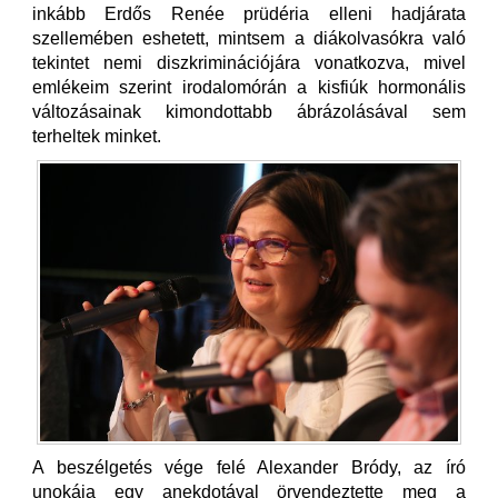
inkább Erdős Renée prüdéria elleni hadjárata
szellemében eshetett, mintsem a diákolvasókra való
tekintet nemi diszkriminációjára vonatkozva, mivel
emlékeim szerint irodalomórán a kisfiúk hormonális
változásainak kimondottabb ábrázolásával sem
terheltek minket.
A beszélgetés vége felé Alexander Bródy, az író
unokája egy anekdotával örvendeztette meg a