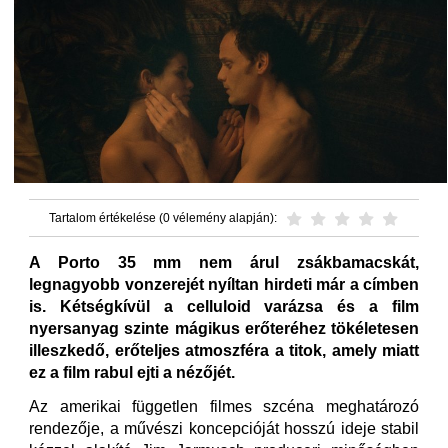
Tartalom értékelése (0 vélemény alapján):
A Porto 35 mm nem árul zsákbamacskát,
legnagyobb vonzerejét nyíltan hirdeti már a címben
is. Kétségkívül a celluloid varázsa és a film
nyersanyag szinte mágikus erőteréhez tökéletesen
illeszkedő, erőteljes atmoszféra a titok, amely miatt
ez a film rabul ejti a nézőjét.
Az amerikai független filmes szcéna meghatározó
rendezője, a művészi koncepcióját hosszú ideje stabil