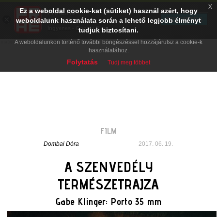
x
Ez a weboldal cookie-kat (sütiket) használ azért, hogy
PRAE.HU
×
TELEPÍTÉS
weboldalunk használata során a lehető legjobb élményt
Digital Evolution
Ingyenes - Google Play
tudjuk biztosítani.
A weboldalunkon történő további böngészéssel hozzájárulsz a cookie-k
használatához.
Folytatás
Tudj meg többet
FILM
Dombai Dóra
2017. 06. 19.
A SZENVEDÉLY
TERMÉSZETRAJZA
Gabe Klinger: Porto 35 mm