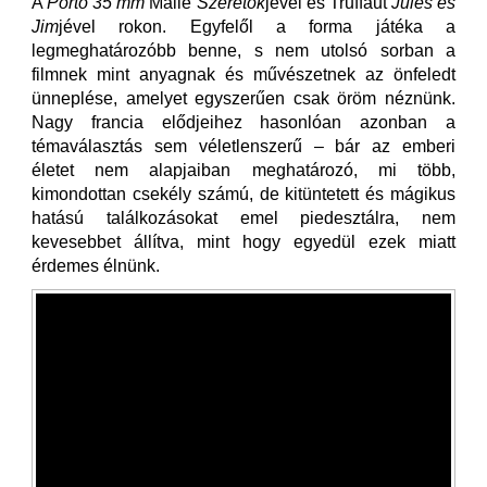
A
Porto 35 mm
Malle
Szeretők
jével és Truffaut
Jules és
Jim
jével rokon. Egyfelől a forma játéka a
legmeghatározóbb benne, s nem utolsó sorban a
filmnek mint anyagnak és művészetnek az önfeledt
ünneplése, amelyet egyszerűen csak öröm néznünk.
Nagy francia elődjeihez hasonlóan azonban a
témaválasztás sem véletlenszerű – bár az emberi
életet nem alapjaiban meghatározó, mi több,
kimondottan csekély számú, de kitüntetett és mágikus
hatású találkozásokat emel piedesztálra, nem
kevesebbet állítva, mint hogy egyedül ezek miatt
érdemes élnünk.