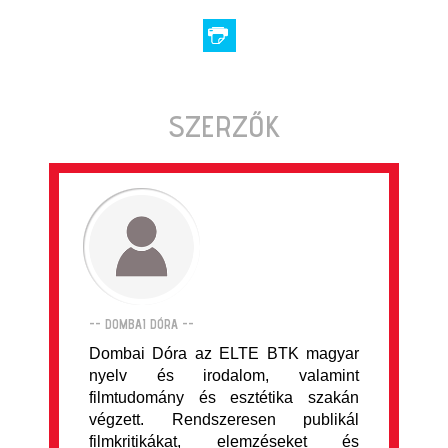
SZERZŐK
-- DOMBAI DÓRA --
Dombai Dóra az ELTE BTK magyar
nyelv és irodalom, valamint
filmtudomány és esztétika szakán
végzett. Rendszeresen publikál
filmkritikákat, elemzéseket és