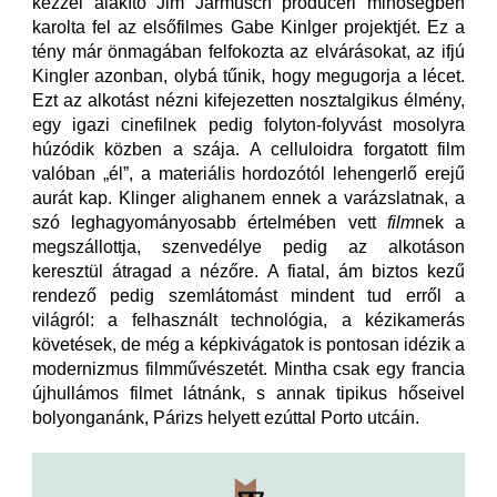
kézzel alakító Jim Jarmusch produceri minőségben
karolta fel az elsőfilmes Gabe Kinlger projektjét. Ez a
tény már önmagában felfokozta az elvárásokat, az ifjú
Kingler azonban, olybá tűnik, hogy megugorja a lécet.
Ezt az alkotást nézni kifejezetten nosztalgikus élmény,
egy igazi cinefilnek pedig folyton-folyvást mosolyra
húzódik közben a szája. A celluloidra forgatott film
valóban „él”, a materiális hordozótól lehengerlő erejű
aurát kap. Klinger alighanem ennek a varázslatnak, a
szó leghagyományosabb értelmében vett
film
nek a
megszállottja, szenvedélye pedig az alkotáson
keresztül átragad a nézőre. A fiatal, ám biztos kezű
rendező pedig szemlátomást mindent tud erről a
világról: a felhasznált technológia, a kézikamerás
követések, de még a képkivágatok is pontosan idézik a
modernizmus filmművészetét. Mintha csak egy francia
újhullámos filmet látnánk, s annak tipikus hőseivel
bolyonganánk, Párizs helyett ezúttal Porto utcáin.