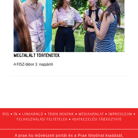
MEGTALÁLT TÖRTÉNETEK
A FISZ-tábor 3. napjáról
RSS
•
1%
•
LINKAJÁNLÓ
•
ÍRJON NEKÜNK
•
MÉDIAAJÁNLAT
•
IMPRESSZUM
•
FELHASZNÁLÁSI FELTÉTELEK
•
ADATKEZELÉSI TÁJÉKOZTATÓ
A prae.hu művészeti portál és a Prae folyóirat kiadását,