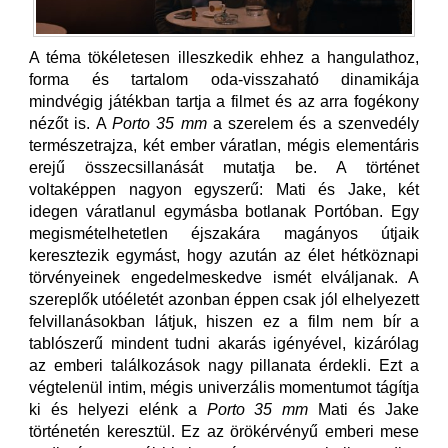
A téma tökéletesen illeszkedik ehhez a hangulathoz,
forma és tartalom oda-visszaható dinamikája
mindvégig játékban tartja a filmet és az arra fogékony
nézőt is. A
Porto 35 mm
a szerelem és a szenvedély
természetrajza, két ember váratlan, mégis elementáris
erejű összecsillanását mutatja be. A történet
voltaképpen nagyon egyszerű: Mati és Jake, két
idegen váratlanul egymásba botlanak Portóban. Egy
megismételhetetlen éjszakára magányos útjaik
keresztezik egymást, hogy azután az élet hétköznapi
törvényeinek engedelmeskedve ismét elváljanak. A
szereplők utóéletét azonban éppen csak jól elhelyezett
felvillanásokban látjuk, hiszen ez a film nem bír a
tablószerű mindent tudni akarás igényével, kizárólag
az emberi találkozások nagy pillanata érdekli. Ezt a
végtelenül intim, mégis univerzális momentumot tágítja
ki és helyezi elénk a
Porto 35 mm
Mati és Jake
történetén keresztül. Ez az örökérvényű emberi mese