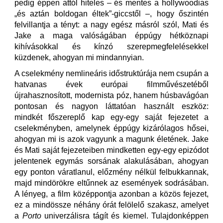
pedig éppen attól hiteles – és mentes a hollywoodias
„és aztán boldogan éltek”-giccstől –, hogy őszintén
felvillantja a tényt: a nagy egész másról szól, Mati és
Jake a maga valóságában éppúgy hétköznapi
kihívásokkal és kínzó szerepmegfelelésekkel
küzdenek, ahogyan mi mindannyian.
A cselekmény nemlineáris időstruktúrája nem csupán a
hatvanas évek európai filmművészetéből
újrahasznosított, modernista póz, hanem húsbavágóan
pontosan és nagyon láttatóan használt eszköz:
mindkét főszereplő kap egy-egy saját fejezetet a
cselekményben, amelynek éppúgy kizárólagos hősei,
ahogyan mi is azok vagyunk a magunk életének. Jake
és Mati saját fejezeteiben mindketten egy-egy epizódot
jelentenek egymás sorsának alakulásában, ahogyan
egy ponton váratlanul, előzmény nélkül felbukkannak,
majd mindörökre eltűnnek az események sodrásában.
A lényeg, a film középpontja azonban a közös fejezet,
ez a mindössze néhány órát felölelő szakasz, amelyet
a
Porto
univerzálisra tágít és kiemel. Tulajdonképpen