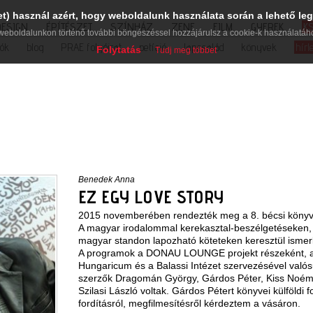
et) használ azért, hogy weboldalunk használata során a lehető leg
DESIGN
ÉPÍTÉSZET
SZÍNHÁZ
ZENE
FILM
GYEREK
K
weboldalunkon történő további böngészéssel hozzájárulsz a cookie-k használatáh
iók
blog
PRAE folyóirat
petíció
lapcsalád
könyvek
hírl
Folytatás
Tudj meg többet
Benedek Anna
EZ EGY LOVE STORY
2015 novemberében rendezték meg a 8. bécsi könyvv
A magyar irodalommal kerekasztal-beszélgetéseken, 
magyar standon lapozható köteteken keresztül ismer
A programok a DONAU LOUNGE projekt részeként, a
Hungaricum és a Balassi Intézet szervezésével valós
szerzők Dragomán György, Gárdos Péter, Kiss Noémi
Szilasi László voltak. Gárdos Pétert könyvei külföldi 
fordításról, megfilmesítésről kérdeztem a vásáron.