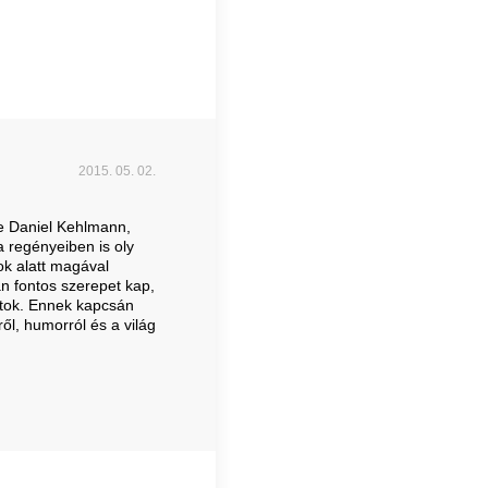
2015. 05. 02.
re Daniel Kehlmann,
 regényeiben is oly
ok alatt magával
n fontos szerepet kap,
atok. Ennek kapcsán
ől, humorról és a világ