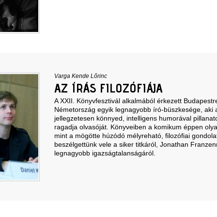
Varga Kende Lőrinc
AZ ÍRÁS FILOZÓFIÁJA
A XXII. Könyvfesztivál alkalmából érkezett Budapest
Németország egyik legnagyobb író-büszkesége, aki a
jellegzetesen könnyed, intelligens humorával pillanat
ragadja olvasóját. Könyveiben a komikum éppen olya
mint a mögötte húzódó mélyreható, filozófiai gondol
beszélgettünk vele a siker titkáról, Jonathan Franzenr
legnagyobb igazságtalanságáról.