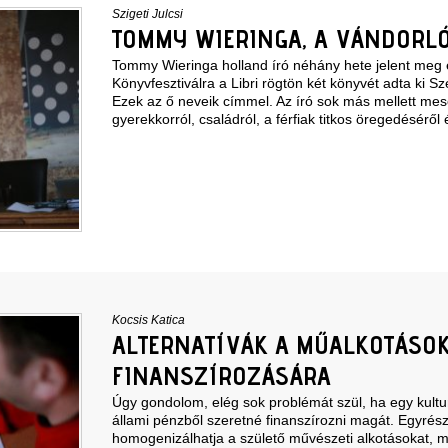
Szigeti Julcsi
TOMMY WIERINGA, A VÁNDORLÓ
Tommy Wieringa holland író néhány hete jelent meg 
Könyvfesztiválra a Libri rögtön két könyvét adta ki Sz
Ezek az ő neveik címmel. Az író sok más mellett mes
gyerekkorról, családról, a férfiak titkos öregedéséről 
Kocsis Katica
ALTERNATÍVÁK A MŰALKOTÁSO
FINANSZÍROZÁSÁRA
Úgy gondolom, elég sok problémát szül, ha egy kultu
állami pénzből szeretné finanszírozni magát. Egyrész
homogenizálhatja a születő művészeti alkotásokat, m