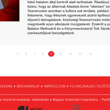
felső hatalom által kontroll alatt tarthatóak. Ráadás
biztos, hogy az államnak feladata lenne "eltartani" ez
Szerencsére azonban a kultúra sok területe, például 
felismerte, hogy léteznek úgynevezett alulról építk
díjszerű támogatások, közösségi finanszírozási módo
megnövelik ezen alkotások mozgásterét. Ezekről a proj
Balaton Methodról és a Könyvmecénásról Tsík Sándo
szerkesztőjével beszélgettünk.
5
6
7
8
9
10
11
12
13
 NEKÜNK
•
MÉDIAAJÁNLAT
•
IMPRESSZUM
•
FELHASZNÁLÁSI FELTÉTE
e folyóirat kiadását, működését a Magyar Kultúráért Alapítvány – Pető