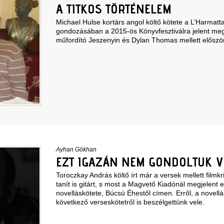
A TITKOS TÖRTÉNELEM
Michael Hulse kortárs angol költő kötete a L’Harmatt
gondozásában a 2015-ös Könyvfesztiválra jelent meg
műfordító Jeszenyin és Dylan Thomas mellett először 
Ayhan Gökhan
EZT IGAZÁN NEM GONDOLTUK VO
Toroczkay András költő írt már a versek mellett filmkrit
tanít is gitárt, s most a Magvető Kiadónál megjelent 
novelláskötete, Búcsú Éhestől címen. Erről, a novellá
következő verseskötetről is beszélgettünk vele.