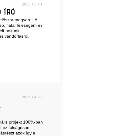
2015. 05. 01.
 ÍRÓ
először magyarul. A
ép, fiatal feleségem és
élt nekünk
és vándorlásról.
2015. 04. 22.
K
rális projekt 100%-ban
t ez túlságosan
ásrészt azok így a