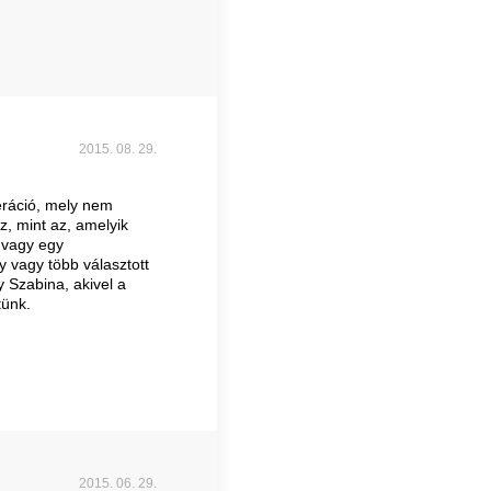
2015. 08. 29.
eráció, mely nem
z, mint az, amelyik
 vagy egy
 vagy több választott
y Szabina, akivel a
tünk.
2015. 06. 29.