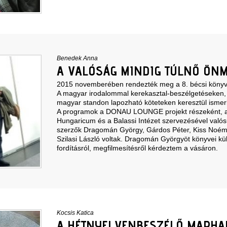
Benedek Anna
A VALÓSÁG MINDIG TÚLNŐ ÖN
2015 novemberében rendezték meg a 8. bécsi könyvv
A magyar irodalommal kerekasztal-beszélgetéseken, 
magyar standon lapozható köteteken keresztül ismer
A programok a DONAU LOUNGE projekt részeként, a
Hungaricum és a Balassi Intézet szervezésével valós
szerzők Dragomán György, Gárdos Péter, Kiss Noémi
Szilasi László voltak. Dragomán Györgyöt könyvei külf
fordításról, megfilmesítésről kérdeztem a vásáron.
Kocsis Katica
A HÉTNYELVENBESZÉLŐ MARHA