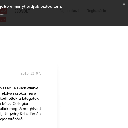
x
jobb élményt tudjuk biztosítani.
SMM
220VOLT
Bejelentkezés
Regisztráció
oz.
evél
2015. 12. 07.
ásárt, a BuchWien-t.
felolvasásokon és a
kedhettek a látogatók.
 bécsi Collegium
ultak meg. A meghívott
, Ungváry Krisztián és
fogadtatásáról,