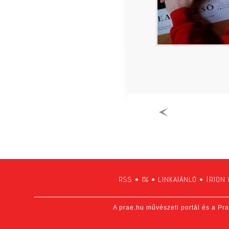
RSS
•
1%
•
LINKAJÁNLÓ
•
ÍRJON
A prae.hu művészeti portál és a Pra