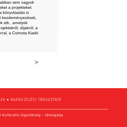
ul abban sem vagyok
eket a projekteket.
a könyvkiadás is
ező kezdeményezések,
k stb., amelyek
ektekről, díjakról, a
rral, a Csimota Kiadó
LEK
•
ADATKEZELÉSI TÁJÉKOZTATÓ
fi Kulturális Ügynökség – támogatja.