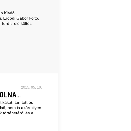
an Kiadó
. Erdődi Gábor költő,
fordít élő költőt.
2015. 05. 10.
LNA...
ikákat, tanított és
első, nem is akármilyen
k történetéről és a