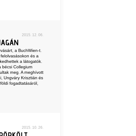
2015. 12. 06.
MAGÁN
ásárt, a BuchWien-t.
felolvasásokon és a
kedhettek a látogatók.
 bécsi Collegium
ultak meg. A meghívott
, Ungváry Krisztián és
öldi fogadtatásáról,
2015. 10. 26.
PÖRKÖLT