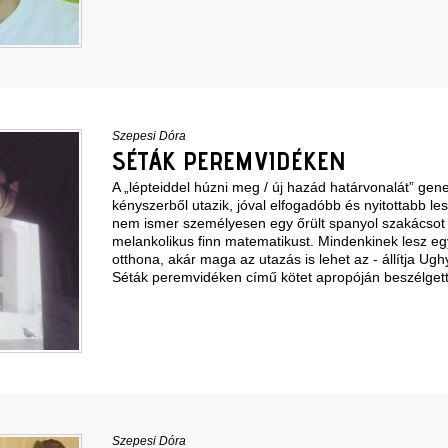
Szepesi Dóra
SÉTÁK PEREMVIDÉKEN
A „lépteiddel húzni meg / új hazád határvonalát” gen
kényszerből utazik, jóval elfogadóbb és nyitottabb les
nem ismer személyesen egy őrült spanyol szakácsot
melankolikus finn matematikust. Mindenkinek lesz egy
otthona, akár maga az utazás is lehet az - állítja Ugh
Séták peremvidéken című kötet apropóján beszélget
Szepesi Dóra