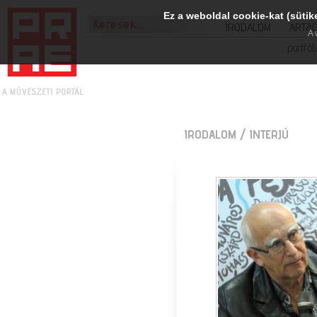
Ez a weboldal cookie-kat (sütik
IRODALOM
ART&
A 
portfól
IRODALOM
/ INTERJÚ