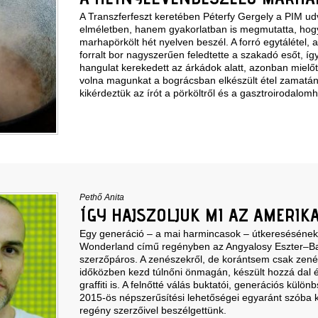
A Transzferfeszt keretében Péterfy Gergely a PIM 
elméletben, hanem gyakorlatban is megmutatta, hogy
marhapörkölt hét nyelven beszél. A forró egytálétel, a
forralt bor nagyszerűen feledtette a szakadó esőt, íg
hangulat kerekedett az árkádok alatt, azonban mielőt
volna magunkat a bográcsban elkészült étel zamatá
kikérdeztük az írót a pörköltről és a gasztroirodalom
Pethő Anita
ÍGY HAJSZOLJUK MI AZ AMERIK
Egy generáció – a mai harmincasok – útkeresésének 
Wonderland című regényben az Angyalosy Eszter–B
szerzőpáros. A zenészekről, de korántsem csak zen
időközben kezd túlnőni önmagán, készült hozzá dal é
graffiti is. A felnőtté válás buktatói, generációs kül
2015-ös népszerűsítési lehetőségei egyaránt szóba k
regény szerzőivel beszélgettünk.