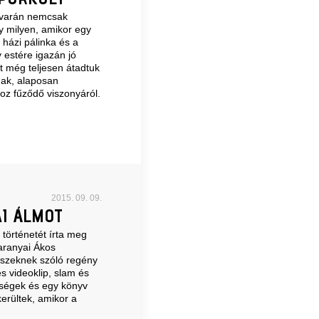
udvarán nemcsak
 milyen, amikor egy
 házi pálinka és a
y estére igazán jó
t még teljesen átadtuk
nak, alaposan
hoz fűződő viszonyáról.
2015. 09. 09.
AI ÁLMOT
történetét írta meg
aranyai Ákos
észeknek szóló regény
s videoklip, slam és
önbségek és egy könyv
erültek, amikor a