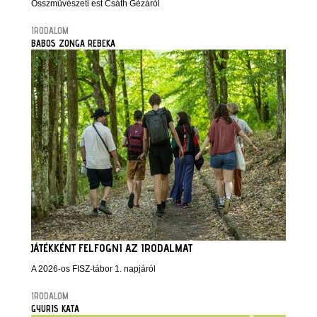
Összművészeti est Csáth Gézáról
IRODALOM
BABOS ZONGA REBEKA
JÁTÉKKÉNT FELFOGNI AZ IRODALMAT
A 2026-os FISZ-tábor 1. napjáról
IRODALOM
GYURIS KATA