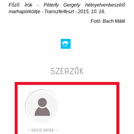
Főző írók - Péterfy Gergely hétnyelvenbeszélő
marhapörköltje - Transzferfeszt - 2015. 10. 16.
Fotó: Bach Máté
SZERZŐK
-- KOCSIS KATICA --