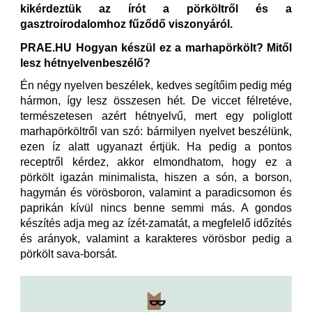
kikérdeztük az írót a pörköltről és a
gasztroirodalomhoz fűződő viszonyáról.
PRAE.HU Hogyan készül ez a marhapörkölt? Mitől
lesz hétnyelvenbeszélő?
Én négy nyelven beszélek, kedves segítőim pedig még
hármon, így lesz összesen hét. De viccet félretéve,
természetesen azért hétnyelvű, mert egy poliglott
marhapörköltről van szó: bármilyen nyelvet beszélünk,
ezen íz alatt ugyanazt értjük. Ha pedig a pontos
receptről kérdez, akkor elmondhatom, hogy ez a
pörkölt igazán minimalista, hiszen a són, a borson,
hagymán és vörösboron, valamint a paradicsomon és
paprikán kívül nincs benne semmi más. A gondos
készítés adja meg az ízét-zamatát, a megfelelő időzítés
és arányok, valamint a karakteres vörösbor pedig a
pörkölt sava-borsát.