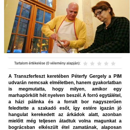
Tartalom értékelése (0 vélemény alapján):
A Transzferfeszt keretében Péterfy Gergely a PIM
udvarán nemcsak elméletben, hanem gyakorlatban
is megmutatta, hogy milyen, amikor egy
marhapörkölt hét nyelven beszél. A forró egytálétel,
a házi pálinka és a forralt bor nagyszerűen
feledtette a szakadó esőt, így estére igazán jó
hangulat kerekedett az árkádok alatt, azonban
mielőtt még teljesen átadtuk volna magunkat a
bográcsban elkészült étel zamatának, alaposan