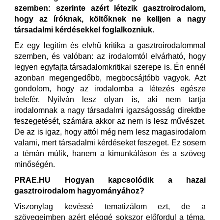
szemben: szerinte azért létezik gasztroirodalom,
hogy az íróknak, költőknek ne kelljen a nagy
társadalmi kérdésekkel foglalkozniuk.
Ez egy legitim és elvhű kritika a gasztroirodalommal
szemben, és valóban: az irodalomtól elvárható, hogy
legyen egyfajta társadalomkritikai szerepe is. Én ennél
azonban megengedőbb, megbocsájtóbb vagyok. Azt
gondolom, hogy az irodalomba a létezés egésze
belefér. Nyilván lesz olyan is, aki nem tartja
irodalomnak a nagy társadalmi igazságosság direktbe
feszegetését, számára akkor az nem is lesz művészet.
De az is igaz, hogy attól még nem lesz magasirodalom
valami, mert társadalmi kérdéseket feszeget. Ez sosem
a témán múlik, hanem a kimunkáláson és a szöveg
minőségén.
PRAE.HU Hogyan kapcsolódik a hazai
gasztroirodalom hagyományához?
Viszonylag kevéssé tematizálom ezt, de a
szövegeimben azért eléggé sokszor előfordul a téma.