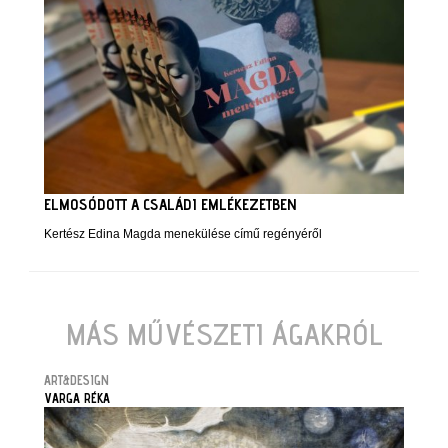
ELMOSÓDOTT A CSALÁDI EMLÉKEZETBEN
Kertész Edina Magda menekülése című regényéről
MÁS MŰVÉSZETI ÁGAKRÓL
ART&DESIGN
VARGA RÉKA