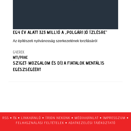
EGY ÉV ALATT 323 MILLIÓ A „POLGÁRI JÓ ÍZLÉSRE”
Az építészeti nyilvánosság szerkezetének torzításáról
GYEREK
MTI/PRAE
SZIGET: MOZGALOM ÉS DÍJ A FIATALOK MENTÁLIS
EGÉSZSÉGÉÉRT
RSS
•
1%
•
LINKAJÁNLÓ
•
ÍRJON NEKÜNK
•
MÉDIAAJÁNLAT
•
IMPRESSZUM
•
FELHASZNÁLÁSI FELTÉTELEK
•
ADATKEZELÉSI TÁJÉKOZTATÓ