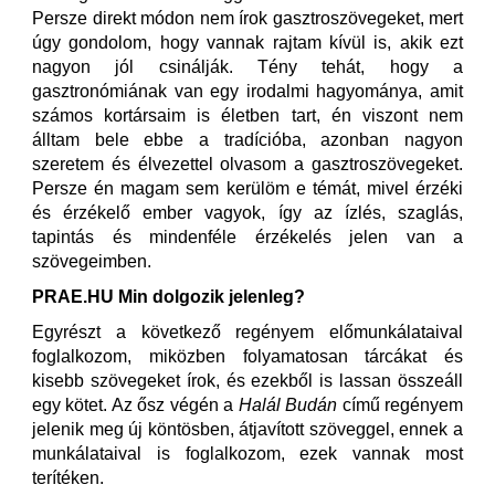
Persze direkt módon nem írok gasztroszövegeket, mert
úgy gondolom, hogy vannak rajtam kívül is, akik ezt
nagyon jól csinálják. Tény tehát, hogy a
gasztronómiának van egy irodalmi hagyománya, amit
számos kortársaim is életben tart, én viszont nem
álltam bele ebbe a tradícióba, azonban nagyon
szeretem és élvezettel olvasom a gasztroszövegeket.
Persze én magam sem kerülöm e témát, mivel érzéki
és érzékelő ember vagyok, így az ízlés, szaglás,
tapintás és mindenféle érzékelés jelen van a
szövegeimben.
PRAE.HU Min dolgozik jelenleg?
Egyrészt a következő regényem előmunkálataival
foglalkozom, miközben folyamatosan tárcákat és
kisebb szövegeket írok, és ezekből is lassan összeáll
egy kötet. Az ősz végén a
Halál Budán
című regényem
jelenik meg új köntösben, átjavított szöveggel, ennek a
munkálataival is foglalkozom, ezek vannak most
terítéken.