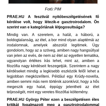
Fotó: PIM
PRAE.HU A fesztivál nyitóbeszélgetésének fő
kérdése volt, hogy létezik-e gasztroirodalom. Ön
szerint van e kategóriának létjogosultsága?
Mindig van. A szerelem, a halál, a háború, a
boldogtalanság, az étel, a bor mind olyan alaptémái az
irodalomnak, amelyek abszolút legitimek. Úgy
gondolom, hogy az a szöveg, amiben nagy hangsúllyal
van jelen az evés, de nem az étel az egyetlen tematika,
ugyanolyan értékes írás lehet, mint az, amiben a
filozófia nagy kérdéseit feszegetjük. Szerintem a nagy
kérdéseket mindig a legkisebb eszközök felől lehet a
legjobban megközelíteni. Például egy Krúdy-novella,
amiben semmi más nem történik azonkívül, hogy a hős
megeszik egy halat, éppúgy jelentheti az élet
teljességét, mint egy veretes filozófiai költemény.
PRAE.HU György Péter ezen a beszélgetésen éles
kritikát fogalmazott meg a gasztroirodalommal