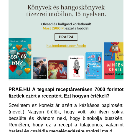
PRAE.HU A tegnapi receptárverésen 7000 forintot
fizettek ezért a receptért. Ezt hogyan értékeli?
Szerintem ez korrekt ár azért a kézírásos papirosért.
(nevet.) Nagyon örülök, hogy volt, aki ilyen sokra
becsülte és kívánom neki, hogy birtokolja büszkén.
Remélem, hogy ez a recept a tulajdonos, valamint
barátai és családja megelégedésére szolgál majd.