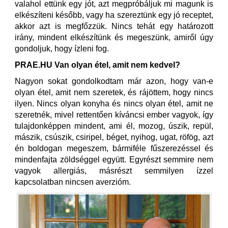
valahol ettünk egy jót, azt megpróbáljuk mi magunk is
elkészíteni később, vagy ha szereztünk egy jó receptet,
akkor azt is megfőzzük. Nincs tehát egy határozott
irány, mindent elkészítünk és megeszünk, amiről úgy
gondoljuk, hogy ízleni fog.
PRAE.HU Van olyan étel, amit nem kedvel?
Nagyon sokat gondolkodtam már azon, hogy van-e
olyan étel, amit nem szeretek, és rájöttem, hogy nincs
ilyen. Nincs olyan konyha és nincs olyan étel, amit ne
szeretnék, mivel rettentően kíváncsi ember vagyok, így
tulajdonképpen mindent, ami él, mozog, úszik, repül,
mászik, csúszik, csiripel, béget, nyihog, ugat, röfög, azt
én boldogan megeszem, bármiféle fűszerezéssel és
mindenfajta zöldséggel együtt. Egyrészt semmire nem
vagyok allergiás, másrészt semmilyen ízzel
kapcsolatban nincsen averzióm.