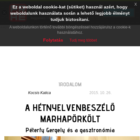
x
Ez a weboldal cookie-kat (sütiket) használ azért, hogy
PRAE.HU
×
TELEPÍTÉS
weboldalunk használata során a lehető legjobb élményt
Digital Evolution
Ingyenes - Google Play
tudjuk biztosítani.
A weboldalunkon történő további böngészéssel hozzájárulsz a cookie-k
használatához.
Folytatás
Tudj meg többet
IRODALOM
Kocsis Katica
2015. 10. 26.
A HÉTNYELVENBESZÉLŐ
MARHAPÖRKÖLT
Péterfy Gergely és a gasztronómia