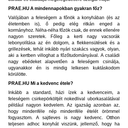
PRAE.HU A mindennapokban gyakran főz?
Valójában a feleségem a főnök a konyhában (és az
életemben is), ő pedig elég ritkán enged a
kormányhoz. Néha-néha főzök csak, de ennek ellenére
nagyon szeretek. Főleg a kerti nagy vacsorák
lebonyolítása az én dolgom, a flekkensütések és a
grillezések, tehát inkább nyári szakács vagyok, olyan,
aki a kertben villoghat a főzőtudományával. A családi
nagy ebédeket alapvetően a feleségem csinálja,
ugyanakkor én is mindig lelkesen kuktáskodom
körülötte.
PRAE.HU Mi a kedvenc étele?
Inkább a standard, házi ízek a kedvenceim, a
feleségem csirkepörköltjét nokedlival uborkasalátával
például nagyon kedvelem. Az igazság azonban az,
hogy mindenféle nép mindenféle ételét örömmel
fogyasztom. A sajtleves is nagy kedvenc. Otthon
teljesen adhoc konyhát viszünk, jellemző, hogy ha