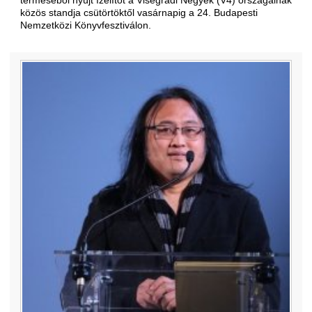
terméséből nyújt ízelítőt a Visegrádi Négyek (V4) országainak
közös standja csütörtöktől vasárnapig a 24. Budapesti
Nemzetközi Könyvfesztiválon.