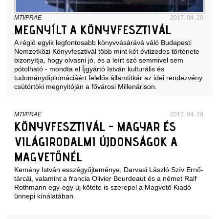
MTI/PRAE
2017. 04. 20.
MEGNYÍLT A KÖNYVFESZTIVÁL
A régió egyik legfontosabb könyvvásárává váló Budapesti
Nemzetközi Könyvfesztivál több mint két évtizedes története
bizonyítja, hogy olvasni jó, és a leírt szó semmivel sem
pótolható - mondta el Íjgyártó István kulturális és
tudománydiplomáciáért felelős államtitkár az idei rendezvény
csütörtöki megnyitóján a fővárosi Millenárison.
MTI/PRAE
2017. 04. 20.
KÖNYVFESZTIVÁL - MAGYAR ÉS
VILÁGIRODALMI ÚJDONSÁGOK A
MAGVETŐNÉL
Kemény István esszégyűjteménye, Darvasi László Szív Ernő-
tárcái, valamint a francia Olivier Bourdeaut és a német Ralf
Rothmann egy-egy új kötete is szerepel a Magvető Kiadó
ünnepi kínálatában.