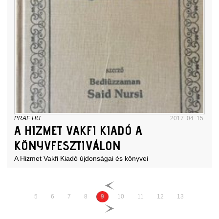
PRAE.HU
2017. 04. 15.
A HIZMET VAKFI KIADÓ A
KÖNYVFESZTIVÁLON
A Hizmet Vakfi Kiadó újdonságai és könyvei
5
6
7
8
9
10
11
12
13