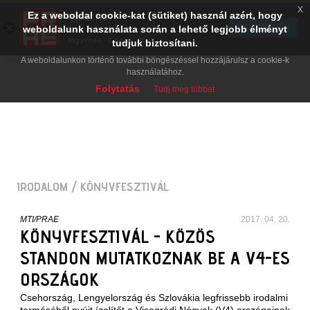
x
Ez a weboldal cookie-kat (sütiket) használ azért, hogy
PRAE.HU
×
TELEPÍTÉS
weboldalunk használata során a lehető legjobb élményt
Digital Evolution
Ingyenes - Google Play
tudjuk biztosítani.
A weboldalunkon történő további böngészéssel hozzájárulsz a cookie-k
használatához.
Folytatás
Tudj meg többet
IRODALOM
/ KÖNYVFESZTIVÁL
MTI/PRAE
2017. 04. 20.
KÖNYVFESZTIVÁL - KÖZÖS
STANDON MUTATKOZNAK BE A V4-ES
ORSZÁGOK
Csehország, Lengyelország és Szlovákia legfrissebb irodalmi