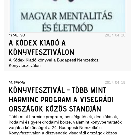
PRAE.HU
2017. 04. 20.
A KÓDEX KIADÓ A
KÖNYVFESZTIVÁLON
A Kódex Kiadó könyvei a Budapesti Nemzetközi
Könyvfesztiválon
MTI/PRAE
2017. 04. 19.
KÖNYVFESZTIVÁL - TÖBB MINT
HARMINC PROGRAM A VISEGRÁDI
ORSZÁGOK KÖZÖS STANDJÁN
Több mint harminc program, beszélgetések, dedikálások,
irodalmi és gyerekirodalmi börze, valamint könyvbemutatók
várják a közönséget a 24. Budapesti Nemzetközi
Könyvfesztiválon a díszvendég visegrádi országok közös