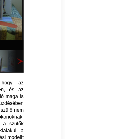
, hogy az
en, és az
dó maga is
küzdésében
a szülő nem
okonoknak,
y a szülők
ialakul a
ési modellt