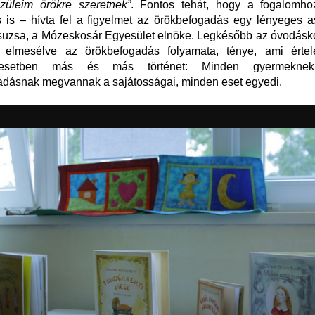
züleim örökre szeretnek”
. Fontos tehát, hogy a fogalomhoz
 is – hívta fel a figyelmet az örökbefogadás egy lényeges 
suzsa, a Mózeskosár Egyesület elnöke. Legkésőbb az óvodásko
 elmesélve az örökbefogadás folyamata, ténye, ami érte
esetben más és más történet: Minden gyermeknek
adásnak megvannak a sajátosságai, minden eset egyedi.