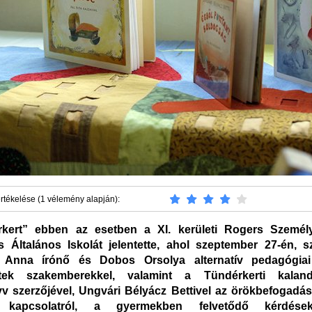
rtékelése (1 vélemény alapján):
rkert” ebben az esetben a XI. kerületi Rogers Személ
 Általános Iskolát jelentette, ahol szeptember 27-én, 
 Anna írónő és Dobos Orsolya alternatív pedagógiai
ttek szakemberekkel, valamint a Tündérkerti kala
 szerzőjével, Ungvári Bélyácz Bettivel az örökbefogadásr
 kapcsolatról, a gyermekben felvetődő kérdése