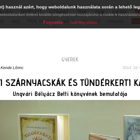
et) használ azért, hogy weboldalunk használata során a lehető leg
DESIGN
ÉPÍTÉSZET
SZÍNHÁZ
ZENE
FILM
GYEREK
K
weboldalunkon történő további böngészéssel hozzájárulsz a cookie-k használatáh
iók
blog
PRAE folyóirat
petíció
lapcsalád
könyvek
hírl
Folytatás
Tudj meg többet
GYEREK
 Kende Lőrinc
2014. 10. 
I SZÁRNYACSKÁK ÉS TÜNDÉRKERTI 
Ungvári Bélyácz Betti könyvének bemutatója