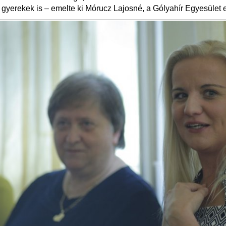
a gyerekek is – emelte ki Mórucz Lajosné, a Gólyahír Egyesület 