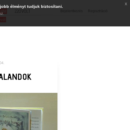
x
jobb élményt tudjuk biztosítani.
SMM
220VOLT
Bejelentkezés
Regisztráció
oz.
evél
04.
KALANDOK