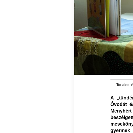
Tartalom é
A „tündé
Óvodát és
Menyhért
beszélge
mesekönyv
gyermek