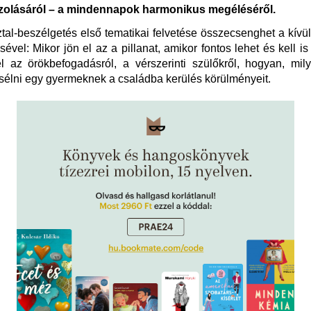
olásáról – a mindennapok harmonikus megéléséről.
tal-beszélgetés első tematikai felvetése összecsenghet a kívü
sével: Mikor jön el az a pillanat, amikor fontos lehet és kell is
l az örökbefogadásról, a vérszerinti szülőkről, hogyan, mi
sélni egy gyermeknek a családba kerülés körülményeit.