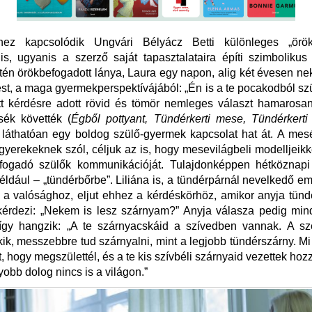
hez kapcsolódik Ungvári Bélyácz Betti különleges „örök
is, ugyanis a szerző saját tapasztalataira építi szimbolikus t
ntén örökbefogadott lánya, Laura egy napon, alig két évesen neki 
ést, a maga gyermekperspektívájából: „Én is a te pocakodból sz
ött kérdésre adott rövid és tömör nemleges választ hamaros
ék követték (
Égből pottyant, Tündérkerti mese, Tündérkerti
 láthatóan egy boldog szülő-gyermek kapcsolat hat át. A mes
yerekeknek szól, céljuk az is, hogy mesevilágbeli modelljeikk
fogadó szülők kommunikációját. Tulajdonképpen hétköznapi 
éldául – „tündérbőrbe”. Liliána is, a tündérpárnál nevelkedő e
a valósághoz, eljut ehhez a kérdéskörhöz, amikor anyja tünd
kérdezi: „Nekem is lesz szárnyam?” Anyja válasza pedig mind
 így hangzik: „A te szárnyacskáid a szívedben vannak. A sz
ik, messzebbre tud szárnyalni, mint a legjobb tündérszárny. Mi
t, hogy megszülettél, és a te kis szívbéli szárnyaid vezettek hoz
obb dolog nincs is a világon.”