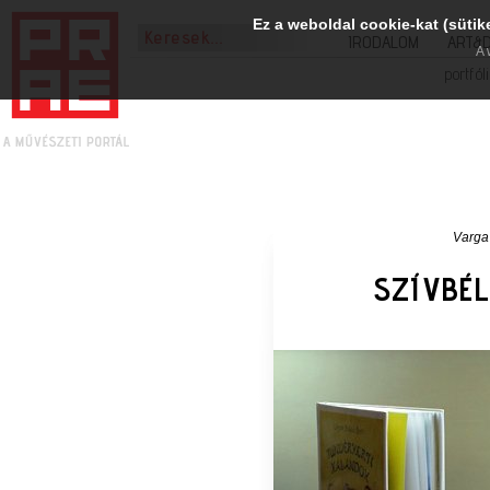
Ez a weboldal cookie-kat (sütik
IRODALOM
ART&
A 
portfól
Varga
SZÍVBÉL