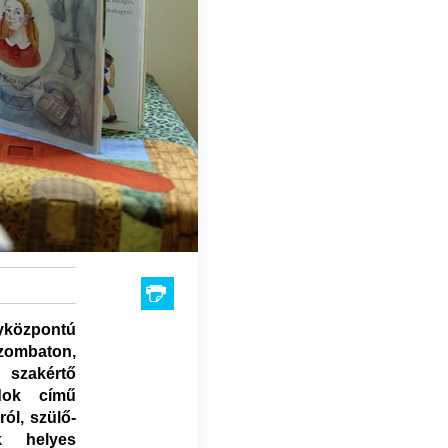
yközpontú
szombaton,
 szakértő
ndok című
ól, szülő-
k helyes