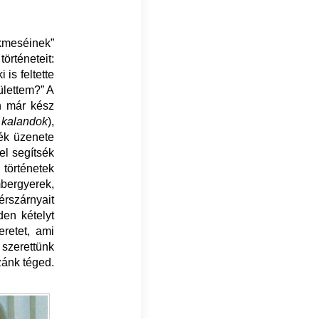
meséinek”
örténeteit:
is feltette
ülettem?” A
an már kész
 kalandok
),
ék üzenete
el segítsék
történetek
mbergyerek,
érszárnyait
en kételyt
eretet, ami
 szerettünk
zánk téged.