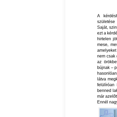
A kérdés
születése 
Saját, szi
ezt a kérd
hirtelen j
mese, mes
amelyeket
nem csak g
az örökbe
bújnak – p
hasonlóan 
látva meg
felülíróan
benned lak
már azelőt
Ennél nagy