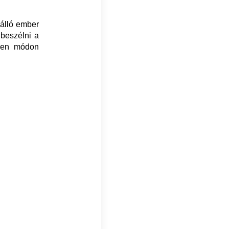
lálló ember
 beszélni a
lyen módon