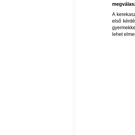
megválasz
A kerekasz
első kérdé
gyermekke
lehet elme