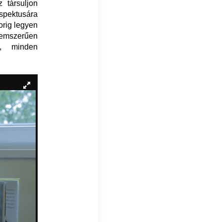
 társuljon
aspektusára
rig legyen
lemszerűen
, minden