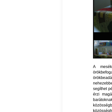
A mesék 
örökbefo
örökbeadá
nehezebbe
segíthet p
érzi magá
barátokna
közösség
közösséghe