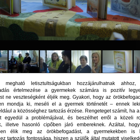
megható letisztultságukban hozzájárulhatnak ahhoz
gadás értelmezése a gyermekek számára is pozitív legy
st ne veszteségként éljék meg. Gyakori, hogy az örökbefoga
n mondja ki, meséli el a gyermek történetét – ennek le
éldául a közösséghez tartozás érzése. Rengeteget számít, ha 
t egyedül a problémájával, és beszélhet erről a közeli r
k, illetve hasonló cipőben járó embereknek. Azáltal, hog
ben élik meg az örökbefogadást, a gyermekekben is k
z tartozás fontossága, hiszen a szülők által mutatott viselked