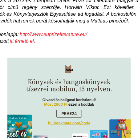
ik a 2012-es European Union Prize for Literature magyar dí
kör című regény szerzője, Horváth Viktor. Ezt követően
k és Könyvterjesztők Egyesülése ad fogadást. A borkóstolón 
orvidék hat remek borát kóstolhatják meg a Mathias pincéből.
onlapja:
http://www.euprizeliterature.eu/
azott
itt érhető el.