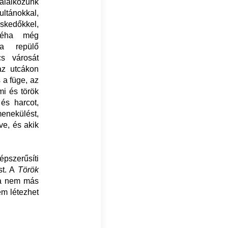
lálkozunk
ultánokkal,
eskedőkkel,
 néha még
sa repülő
cs városát
az utcákon
 a füge, az
mi és török
és harcot,
enekülést,
ve, és akik
épszerűsíti
st. A
Török
ra nem más
em létezhet