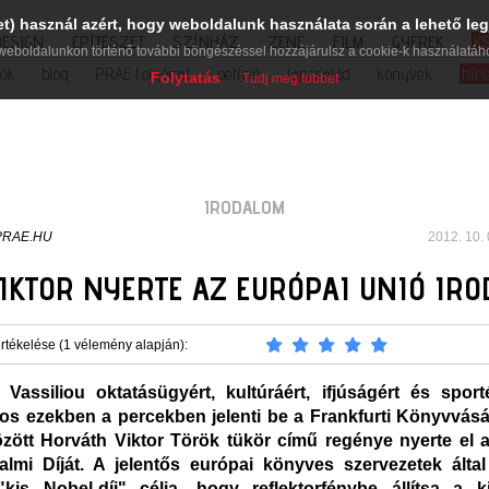
et) használ azért, hogy weboldalunk használata során a lehető leg
DESIGN
ÉPÍTÉSZET
SZÍNHÁZ
ZENE
FILM
GYEREK
K
weboldalunkon történő további böngészéssel hozzájárulsz a cookie-k használatáh
iók
blog
PRAE folyóirat
petíció
lapcsalád
könyvek
hírl
Folytatás
Tudj meg többet
IRODALOM
PRAE.HU
2012. 10. 
KTOR NYERTE AZ EURÓPAI UNIÓ IRO
rtékelése (1 vélemény alapján):
 Vassiliou oktatásügyért, kultúráért, ifjúságért és sporté
tos ezekben a percekben jelenti be a Frankfurti Könyvvás
zött Horváth Viktor Török tükör című regénye nyerte el 
almi Díját. A jelentős európai könyves szervezetek álta
 "kis Nobel-díj" célja, hogy reflektorfénybe állítsa a 