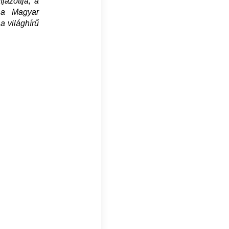
jazottja, a
 a Magyar
a világhírű