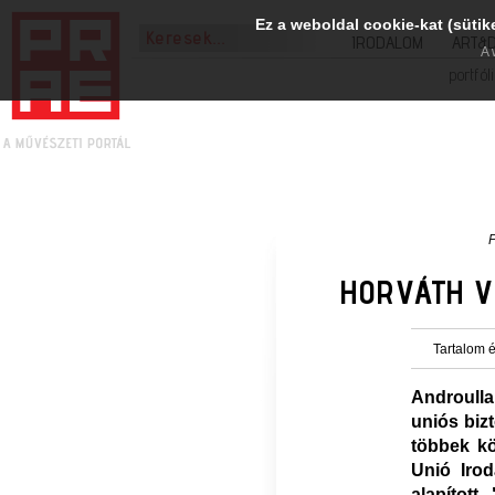
Ez a weboldal cookie-kat (sütik
IRODALOM
ART&
A 
portfól
HORVÁTH VI
Tartalom é
Androulla
uniós biz
többek kö
Unió Irod
alapított