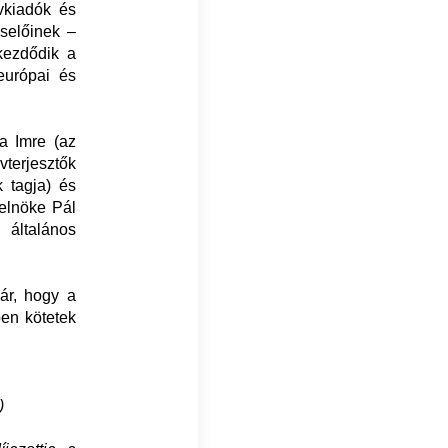
vkiadók és
iselőinek –
kezdődik a
európai és
a Imre (az
erjesztők
 tagja) és
 elnöke Pál
 általános
jár, hogy a
ben kötetek
)