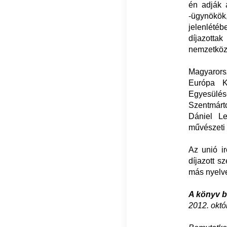
én adják 
-ügynökök,
jelenlété
díjazotta
nemzetköz
Magyarors
Európa K
Egyesülés
Szentmárto
Dániel Le
művészeti 
Az unió ir
díjazott s
más nyelve
A könyv b
2012. októ