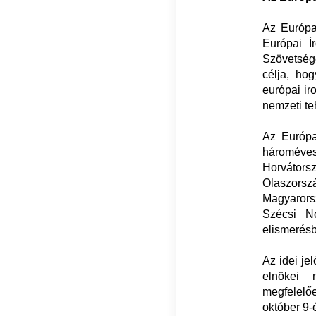
Az Európa
Európai Í
Szövetsége
célja, hog
európai ir
nemzeti te
Az Európa
hároméves
Horvátors
Olaszorszá
Magyarors
Szécsi 
elismerés
Az idei je
elnökei 
megfelelőe
október 9-