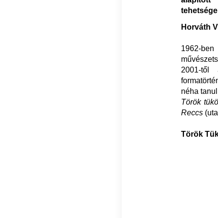
tehetségek
Horváth V
1962-be
művészets
2001-től
formatörtén
néha tanu
Török tük
Reccs
(uta
Török Tü