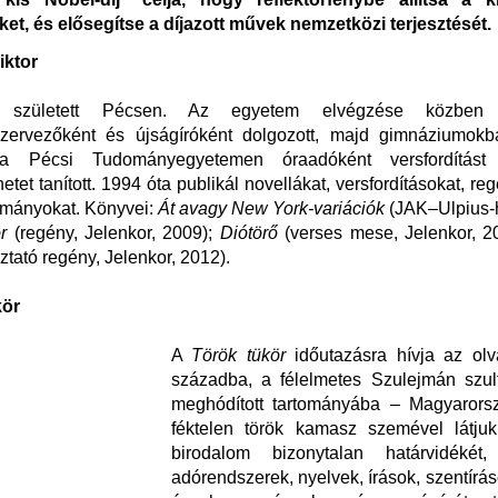
et, és elősegítse a díjazott művek nemzetközi terjesztését.
iktor
n született Pécsen. Az egyetem elvégzése közben
zervezőként és újságíróként dolgozott, majd gimnáziumokban
 a Pécsi Tudományegyetemen óraadóként versfordítást
etet tanított. 1994 óta publikál novellákat, versfordításokat, r
lmányokat. Könyvei:
Át avagy New York-variációk
(JAK–Ulpius-h
ör
(regény, Jelenkor, 2009);
Diótörő
(verses mese, Jelenkor, 2
ztató regény, Jelenkor, 2012).
kör
A
Török tükör
időutazásra hívja az olv
századba, a félelmetes Szulejmán szult
meghódított tartományába – Magyarors
féktelen török kamasz szemével látju
birodalom bizonytalan határvidékét,
adórendszerek, nyelvek, írások, szentírá