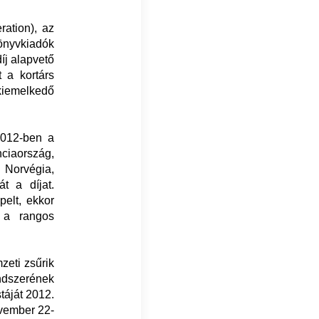
ation), az
önyvkiadók
íj alapvető
t a kortárs
 kiemelkedő
2012-ben a
ciaország,
 Norvégia,
át a díjat.
elt, ekkor
 a rangos
zeti zsűrik
dszerének
táját 2012.
ovember 22-