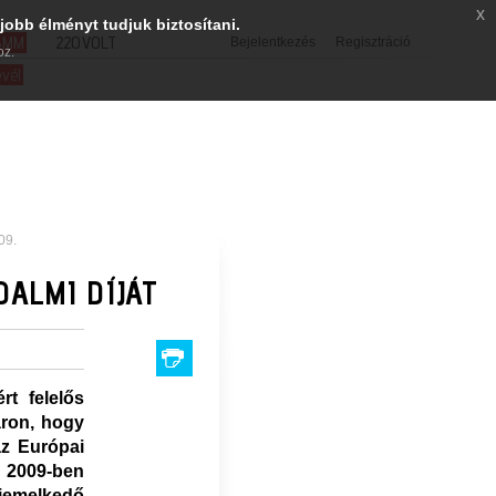
x
jobb élményt tudjuk biztosítani.
SMM
220VOLT
Bejelentkezés
Regisztráció
oz.
evél
09.
DALMI DÍJÁT
rt felelős
áron, hogy
az Európai
l 2009-ben
kiemelkedő