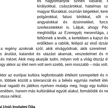
és hagyományok színes vásárát; ta
királyokkal, császárokkal, hatalmas sz
magyar főurakkal, oszmán bégekkel, ker
polgárokkal, falusi bírókkal, sőt
angyalokkal és dzsinnekkel, furc
szerkezetekkel is. Látjuk, ahogy Pé
meghódítja az Ezeregyéj mesevilága, 
feltűnnek a tevék, a kertekben a kajszi és
erdőkben a rablók, felépül az első dzsá
 a regény azoknak szól, akik elvágyódnak, akik szerelmet 
s árulást, kalandot és utazást akarnak, veszedelmet és m
és mézet. Akik meg akarják tudni, milyen volt a világ ötszáz é
hogy akkor az élet nem volt sem szebb, sem rosszabb – más volt.
ktor az európai kultúra legfontosabb értékeit szerepelteti és n
, többek között a toleranciát és a békés egymás mellett élé
al ragadó és játékos nyelven mutatja meg, hogy egy kultú
llenében, hanem más kultúrákkal együtt alakul, formálódik és n
xtusa nélkül.
i Unió Irodalmi Díja