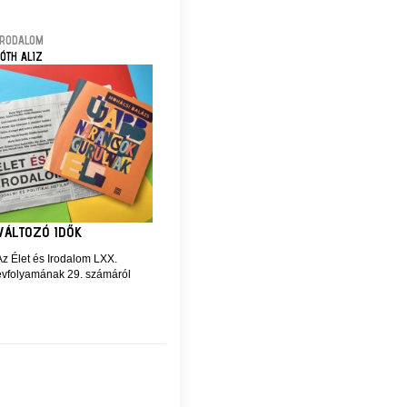
IRODALOM
TÓTH ALIZ
VÁLTOZÓ IDŐK
Az Élet és Irodalom LXX.
évfolyamának 29. számáról