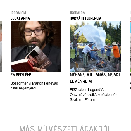
IRODALOM
IRODALOM
DOBAI ANNA
HORVÁTH FLORENCIA
EMBERLÉNY
NÉHÁNY VILLANÁS, NYÁRI
ÉLMÉNYEIM
Böszörményi Márton Fenevad
című regényéről
FISZ-tábor, Legend’Art
Összművészeti Alkotótábor és
Szakmai Fórum
MÁS MŰVÉSZETI ÁGAKRÓL