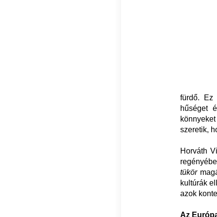
fürdő. Ez
hűséget é
könnyeket 
szeretik, 
Horváth Vi
regényében
tükör
magáv
kultúrák e
azok konte
Az Európa