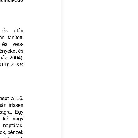
 és után
 tanított.
 és vers-
egényeket és
áz, 2004);
011);
A Kis
asót a 16.
án frissen
zágra. Egy
k két nagy
 naptárak,
sok, pénzek