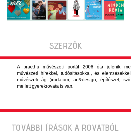
SZERZŐK
A prae.hu művészeti portál 2006 óta jelenik meg
művészeti hírekkel, tudósításokkal, és elemzésekkel,
művészeti ág (irodalom, art&design, építészet, szí
mellett gyerekrovata is van.
TOVÁBBI ÍRÁSOK A ROVATBÓL