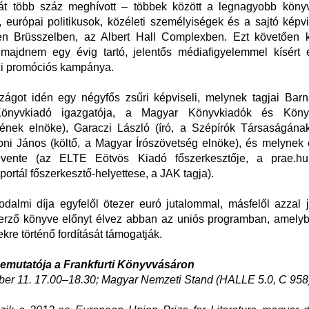
át több száz meghívott – többek között a legnagyobb köny
 európai politikusok, közéleti személyiségek és a sajtó képv
ben Brüsszelben, az Albert Hall Complexben. Ezt követően 
k majdnem egy évig tartó, jelentős médiafigyelemmel kísért 
i promóciós kampánya.
zágot idén egy négyfős zsűri képviseli, melynek tagjai Barn
önyvkiadó igazgatója, a Magyar Könyvkiadók és Könyvt
ének elnöke), Garaczi László (író, a Szépírók Társaságának
ni János (költő, a Magyar Írószövetség elnöke), és melynek
vente (az ELTE Eötvös Kiadó főszerkesztője, a prae.hu
portál főszerkesztő-helyettese, a JAK tagja).
odalmi díja egyfelől ötezer euró jutalommal, másfelől azzal 
zerző könyve előnyt élvez abban az uniós programban, amely
kre történő fordítását támogatják.
emutatója a Frankfurti Könyvvásáron
ber 11. 17.00–18.30; Magyar Nemzeti Stand (HALLE 5.0, C 958