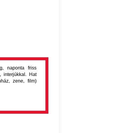
, naponta friss
 interjúkkal. Hat
nház, zene, film)