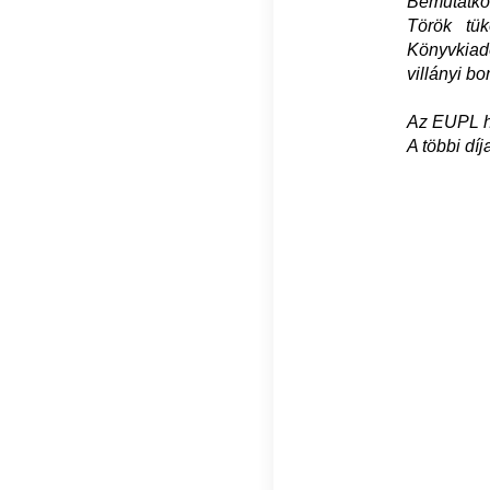
Bemutatkoz
Török tü
Könyvkiadó
villányi b
Az EUPL h
A többi díj