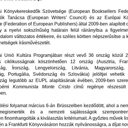
i Könyvkereskedők Szövetsége (European Booksellers Feder
rók Tanácsa (European Writers’ Council) és az Európai K
 (Federation of European Publishers) által 2009-ben alapított d
y a nyelvi sokszínűség határain felül ráirányítsa a figyelme
odalom változatos értékeire, és széles körben népszerűsítse a
hetségek írásművészetét.
i Unió Kultúra Programjában részt vevő 36 ország közül 
 ciklikusságnak köszönhetően 12 ország (Ausztria, Fran
zág, Írország, Lengyelország, Litvánia, Magyarország,
g, Portugália, Svédország és Szlovákia) jelöltjei vehetik 
zág legutóbb az EUPL alapításának évében, 2009-ben szerep
Noémi
Kommunista Monte Cristo
című regénye részesült
ben.
lölési folyamat március 6-án Brüsszelben kezdődött, ahol a nem
megismerték és a nemzeti sajátosságok szempontren
n finomhangolták a kiválasztás kritériumait. A győztes művek lis
én a Frankfurti Könyvvásáron hozzák nyilvánosságra, a díjat n