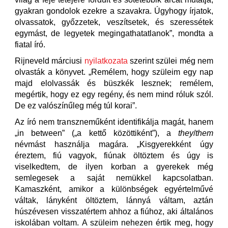
gyakran gondolok ezekre a szavakra. Úgyhogy írjatok,
olvassatok, győzzetek, veszítsetek, és szeressétek
egymást, de legyetek megingathatatlanok”, mondta a
fiatal író.
Rijneveld márciusi
nyilatkozata
szerint szülei még nem
olvasták a könyvet. „Remélem, hogy szüleim egy nap
majd elolvassák és büszkék lesznek; remélem,
megértik, hogy ez egy regény, és nem mind róluk szól.
De ez valószínűleg még túl korai”.
Az író nem transzneműként identifikálja magát, hanem
„in between” („a kettő közöttiként”), a
they
/
them
névmást használja magára. „Kisgyerekként úgy
éreztem, fiú vagyok, fiúnak öltöztem és úgy is
viselkedtem, de ilyen korban a gyerekek még
semlegesek a saját nemükkel kapcsolatban.
Kamaszként, amikor a különbségek egyértelművé
váltak, lányként öltöztem, lánnyá váltam, aztán
húszévesen visszatértem ahhoz a fiúhoz, aki általános
iskolában voltam. A szüleim nehezen értik meg, hogy