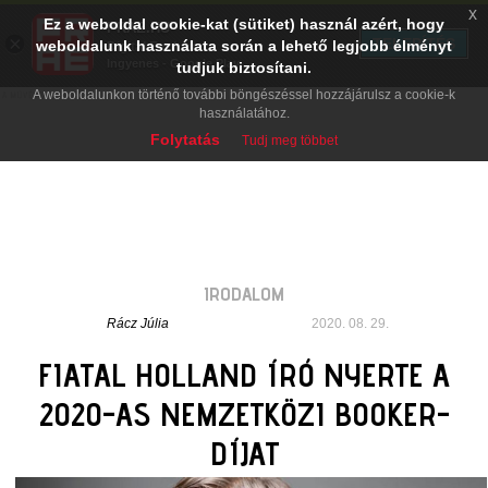
x
Ez a weboldal cookie-kat (sütiket) használ azért, hogy
PRAE.HU
×
TELEPÍTÉS
weboldalunk használata során a lehető legjobb élményt
Digital Evolution
Ingyenes - Google Play
tudjuk biztosítani.
A weboldalunkon történő további böngészéssel hozzájárulsz a cookie-k
használatához.
Folytatás
Tudj meg többet
IRODALOM
Rácz Júlia
2020. 08. 29.
FIATAL HOLLAND ÍRÓ NYERTE A
2020-AS NEMZETKÖZI BOOKER-
DÍJAT