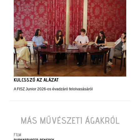
KULCSSZÓ AZ ALÁZAT
A FISZ Junior 2026-os évadzáró felolvasásáról
MÁS MŰVÉSZETI ÁGAKRÓL
FILM