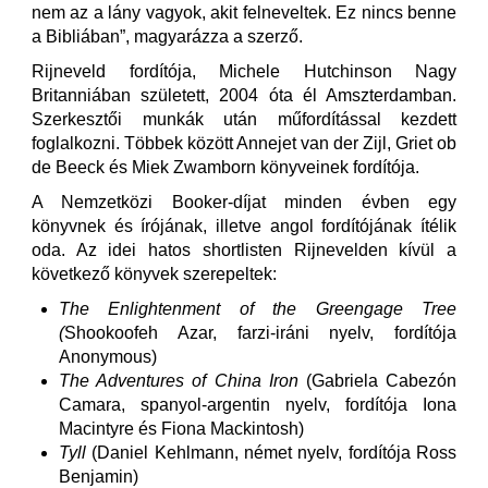
nem az a lány vagyok, akit felneveltek. Ez nincs benne
a Bibliában”, magyarázza a szerző.
Rijneveld fordítója, Michele Hutchinson Nagy
Britanniában született, 2004 óta él Amszterdamban.
Szerkesztői munkák után műfordítással kezdett
foglalkozni. Többek között Annejet van der Zijl, Griet ob
de Beeck és Miek Zwamborn könyveinek fordítója.
A Nemzetközi Booker-díjat minden évben egy
könyvnek és írójának, illetve angol fordítójának ítélik
oda. Az idei hatos shortlisten Rijnevelden kívül a
következő könyvek szerepeltek:
The Enlightenment of the Greengage Tree
(
Shookoofeh Azar, farzi-iráni nyelv, fordítója
Anonymous)
The Adventures of China Iron
(Gabriela Cabezón
Camara, spanyol-argentin nyelv, fordítója Iona
Macintyre és Fiona Mackintosh)
Tyll
(Daniel Kehlmann, német nyelv, fordítója Ross
Benjamin)