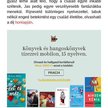
gyász terhe alatt félő, hogy a család egyre inkább
szétesik, Jas pedig egyre veszélyesebb fantáziákba
menekül. Rijneveld különleges nyelvezettel, tabuk
nélkül enged betekintést egy család életébe, olvasható
a díj
honlapján
.