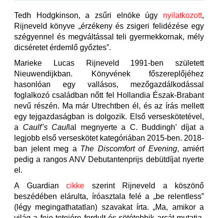
Tedh Hodgkinson, a zsűri elnöke úgy
nyilatkozott
,
Rijneveld könyve „érzékeny és zsigeri felidézése egy
szégyennel és megváltással teli gyermekkornak, mély
dicséretet érdemlő győztes”.
Marieke Lucas Rijneveld 1991-ben született
Nieuwendijkban. Könyvének főszereplőjéhez
hasonlóan egy vallásos, mezőgazdálkodással
foglalkozó családban nőtt fel Hollandia Észak-Brabant
nevű részén. Ma már Utrechtben él, és az írás mellett
egy tejgazdaságban is dolgozik. Első verseskötetével,
a
Caulf’s Caul
lal megnyerte a C. Buddingh’ díjat a
legjobb első verseskötet kategóriában 2015-ben. 2018-
ban jelent meg a
The Discomfort of Evening
, amiért
pedig a rangos ANV Debutantenprijs debütdíjat nyerte
el.
A Guardian
cikke
szerint Rijneveld a köszönő
beszédében elárulta, íróasztala felé a „be relentless”
(légy megingathatatlan) szavakat írta. „Ma, amikor a
világ a feje tetejére fordult és sötétebbik arcát mutatja,