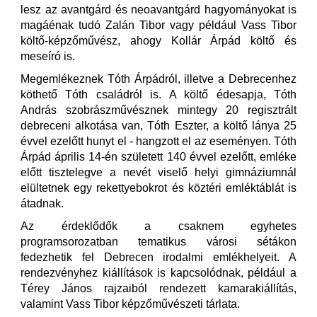
lesz az avantgárd és neoavantgárd hagyományokat is
magáénak tudó Zalán Tibor vagy például Vass Tibor
költő-képzőművész, ahogy Kollár Árpád költő és
meseíró is.
Megemlékeznek Tóth Árpádról, illetve a Debrecenhez
köthető Tóth családról is. A költő édesapja, Tóth
András szobrászművésznek mintegy 20 regisztrált
debreceni alkotása van, Tóth Eszter, a költő lánya 25
évvel ezelőtt hunyt el - hangzott el az eseményen. Tóth
Árpád április 14-én született 140 évvel ezelőtt, emléke
előtt tisztelegve a nevét viselő helyi gimnáziumnál
elültetnek egy rekettyebokrot és köztéri emléktáblát is
átadnak.
Az érdeklődők a csaknem egyhetes
programsorozatban tematikus városi sétákon
fedezhetik fel Debrecen irodalmi emlékhelyeit. A
rendezvényhez kiállítások is kapcsolódnak, például a
Térey János rajzaiból rendezett kamarakiállítás,
valamint Vass Tibor képzőművészeti tárlata.