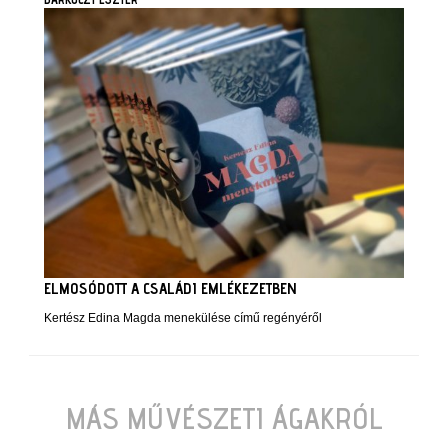
ELMOSÓDOTT A CSALÁDI EMLÉKEZETBEN
Kertész Edina Magda menekülése című regényéről
MÁS MŰVÉSZETI ÁGAKRÓL