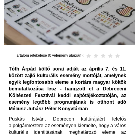
Tartalom értékelése (0 vélemény alapján):
Tóth Árpád költő sorai adják az április 7. és 11.
között zajló kulturális esemény mottóját, amelynek
egyik legfontosabb eleme a kortárs magyar költők
bemutatkozása lesz - hangzott el a Debreceni
Költészeti Fesztivál keddi sajtótájékoztatóján, az
esemény legtöbb programjának is otthont adó
Méliusz Juhász Péter Könyvtárban.
Puskás István, Debrecen kultúrájáért felelős
alpolgármestere az eseményen kiemelte, hogy a város
kulturális identitásának meghatározó eleme az