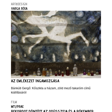
ART&DESIGN
VARGA RÉKA
AZ EMLÉKEZET INGAMOZGÁSA
Bánkúti Gergő: Kőszikla a házam, zöld mező takaróm című
kiállításáról
FILM
MTI/PRAE
REKORDOT DÖNTÖTT AZ ODÜSSZEIA ÉS A PÓKEMBER