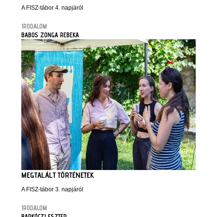
A FISZ-tábor 4. napjáról
IRODALOM
BABOS ZONGA REBEKA
MEGTALÁLT TÖRTÉNETEK
A FISZ-tábor 3. napjáról
IRODALOM
BARKÓCZI ESZTER