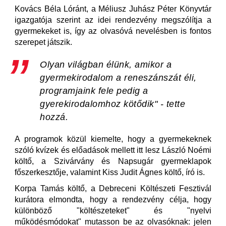
Kovács Béla Lóránt, a Méliusz Juhász Péter Könyvtár
igazgatója szerint az idei rendezvény megszólítja a
gyermekeket is, így az olvasóvá nevelésben is fontos
szerepet játszik.
Olyan világban élünk, amikor a
gyermekirodalom a reneszánszát éli,
programjaink fele pedig a
gyerekirodalomhoz kötődik" - tette
hozzá.
A programok közül kiemelte, hogy a gyermekeknek
szóló kvízek és előadások mellett itt lesz László Noémi
költő, a Szivárvány és Napsugár gyermeklapok
főszerkesztője, valamint Kiss Judit Ágnes költő, író is.
Korpa Tamás költő, a Debreceni Költészeti Fesztivál
kurátora elmondta, hogy a rendezvény célja, hogy
különböző "költészeteket" és "nyelvi
működésmódokat" mutasson be az olvasóknak: jelen