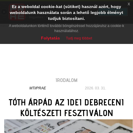
x
Ez a weboldal cookie-kat (sütiket) használ azért, hogy
PRAE.HU
×
TELEPÍTÉS
weboldalunk használata során a lehető legjobb élményt
Digital Evolution
Ingyenes - Google Play
tudjuk biztosítani.
A weboldalunkon történő további böngészéssel hozzájárulsz a cookie-k
használatához.
Folytatás
Tudj meg többet
IRODALOM
MTI/PRAE
2026. 03. 31.
TÓTH ÁRPÁD AZ IDEI DEBRECENI
KÖLTÉSZETI FESZTIVÁLON