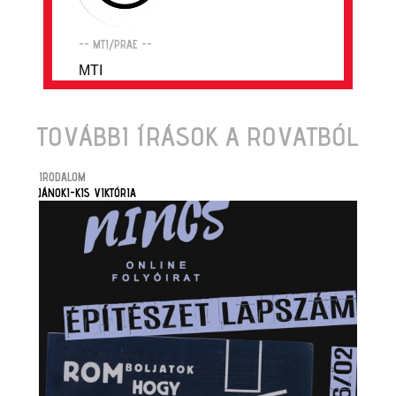
-- MTI/PRAE --
MTI
TOVÁBBI ÍRÁSOK A ROVATBÓL
IRODALOM
JÁNOKI-KIS VIKTÓRIA