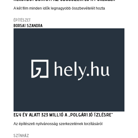
A két film minden idők legnagyobb összbevételét hozta
ÉPÍTÉSZET
BORSAI SZANDRA
EGY ÉV ALATT 323 MILLIÓ A „POLGÁRI JÓ ÍZLÉSRE”
Az építészeti nyilvánosság szerkezetének torzításáról
SZÍNHÁZ