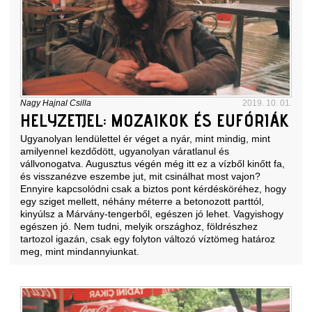
Nagy Hajnal Csilla
2019. 10. 01.
HELYZETJEL: MOZAIKOK ÉS EUFÓRIÁK
Ugyanolyan lendülettel ér véget a nyár, mint mindig, mint
amilyennel kezdődött, ugyanolyan váratlanul és
vállvonogatva. Augusztus végén még itt ez a vízből kinőtt fa,
és visszanézve eszembe jut, mit csinálhat most vajon?
Ennyire kapcsolódni csak a biztos pont kérdésköréhez, hogy
egy sziget mellett, néhány méterre a betonozott parttól,
kinyúlsz a Márvány-tengerből, egészen jó lehet. Vagyishogy
egészen jó. Nem tudni, melyik országhoz, földrészhez
tartozol igazán, csak egy folyton változó víztömeg határoz
meg, mint mindannyiunkat.