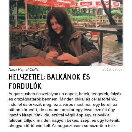
Nagy Hajnal Csilla
2019. 09. 03.
HELYZETJEL: BALKÁNOK ÉS
FORDULÓK
Augusztusban összefolynak a napok, hetek, tengerek, folyók
és országhatárok bennem. Minden okkal és céllal történik,
indul el és érkezik meg, ez a város most már egy keret, az
otthon körbeért, de a napot, amikor egy évvel ezelőtt úgy
igazán kirepültünk ide, ezúttal végül épp egy szlovákiai
faluban töltjük, minden nagyon békés, szép, és úgy történik,
ahogyan történnie kell. Az augusztusom sorsszerűen telik.