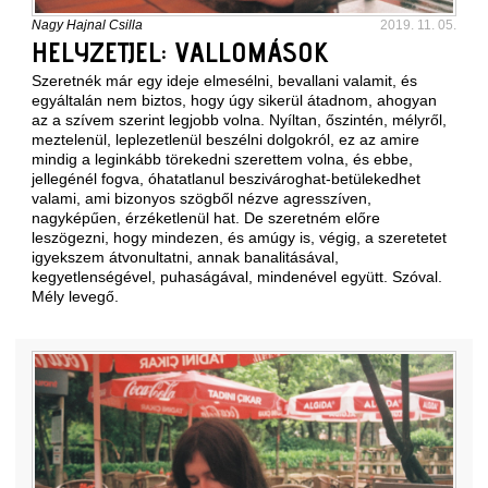
Nagy Hajnal Csilla
2019. 11. 05.
HELYZETJEL: VALLOMÁSOK
Szeretnék már egy ideje elmesélni, bevallani valamit, és
egyáltalán nem biztos, hogy úgy sikerül átadnom, ahogyan
az a szívem szerint legjobb volna. Nyíltan, őszintén, mélyről,
meztelenül, leplezetlenül beszélni dolgokról, ez az amire
mindig a leginkább törekedni szerettem volna, és ebbe,
jellegénél fogva, óhatatlanul beszivároghat-betülekedhet
valami, ami bizonyos szögből nézve agresszíven,
nagyképűen, érzéketlenül hat. De szeretném előre
leszögezni, hogy mindezen, és amúgy is, végig, a szeretetet
igyekszem átvonultatni, annak banalitásával,
kegyetlenségével, puhaságával, mindenével együtt. Szóval.
Mély levegő.