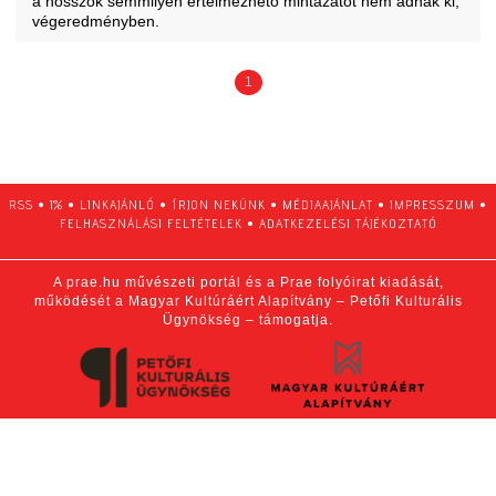
a hosszok semmilyen értelmezhető mintázatot nem adnak ki,
végeredményben.
1
RSS
•
1%
•
LINKAJÁNLÓ
•
ÍRJON NEKÜNK
•
MÉDIAAJÁNLAT
•
IMPRESSZUM
•
FELHASZNÁLÁSI FELTÉTELEK
•
ADATKEZELÉSI TÁJÉKOZTATÓ
A prae.hu művészeti portál és a Prae folyóirat kiadását,
működését a Magyar Kultúráért Alapítvány – Petőfi Kulturális
Ügynökség – támogatja.