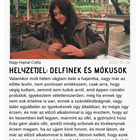
Nagy Hajnal Csilla
2019. 05. 28.
HELYZETJEL: DELFINEK ÉS MÓKUSOK
Valamikor múlt héten vágtam bele a hajamba, vagy már az
előtte levőn, nem pontosan emlékszem, csak arra, hogy
végig tudtam, semmit sem tudok arról, amit éppen csinálni
próbálok, igyekeztem véletlenszerűen, még ha ennek így
nem sok értelme is van, ennek a szándékoltságnak, vagy
talán egyáltalán az igyekvésnek úgy általában, és mégis úgy
érzem, és már az előző alkalommal is úgy éreztem, hogy az
én kezemben kell legyen, mármint az olló, a gyönyörű húsz
lírás gém alakú olló, amitől mindig erősnek és törékenynek
érzem magam, ha az ujjam köré fonom, és most látom, de
már az előző alkalommal is láttam, látnom kellett, hogy ezek