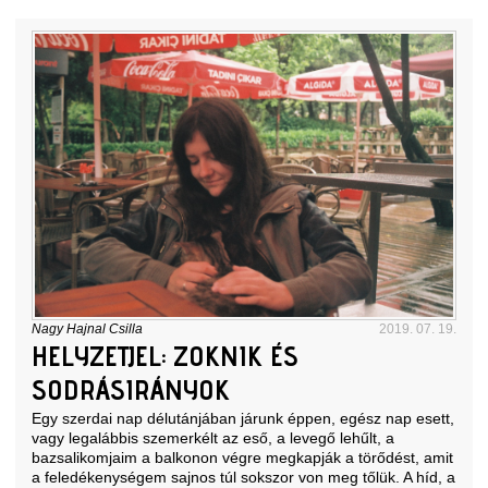
Nagy Hajnal Csilla
2019. 07. 19.
HELYZETJEL: ZOKNIK ÉS
SODRÁSIRÁNYOK
Egy szerdai nap délutánjában járunk éppen, egész nap esett,
vagy legalábbis szemerkélt az eső, a levegő lehűlt, a
bazsalikomjaim a balkonon végre megkapják a törődést, amit
a feledékenységem sajnos túl sokszor von meg tőlük. A híd, a