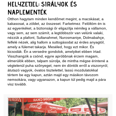
HELYZETJEL: SIRÁLYOK ÉS
NAPLEMENTÉK
Otthon hagytam minden kendőmet megint, a macskásat, a
kakasosat, a zöldet, az összeset. Farketmez. Felöltöm én is
az egyenkéket, a biztonsági őr eligazítja némileg a vállamon,
vagy sem, az sem számít, a legtöbbször van velünk valaki,
nézzük a plafont, Sultanahmet, Nurosmaniye, Dolmabahçe,
felfelé nézek, alig hallom a suttogásodat az érdes anyagtól,
amely a fülemet takarja. Meséled, hogy ezt mikor. És
kicsodák. Én a versedre gondolok, amelyiket ebben írtad.
Visszhangzik a csönd, egyre apróbbnak érzem magam,
elmerülök ebben, talpam súrolja, de mintha mégse érintené a
végtelenül puha szőnyeget, nem én döntök erről a viszonyról,
átutazó vagyok, óvatos tisztelettel, lassú mozdulatokkal
tértem be egy kapun, aztán majd egy másikon távozom
nemsokára, vagy ugyanazon, a kapun túl pedig majd a pára
visz tovább.