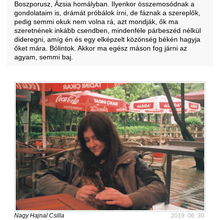
Boszporusz, Ázsia homályban. Ilyenkor összemosódnak a
gondolataim is, drámát próbálok írni, de fáznak a szereplők,
pedig semmi okuk nem volna rá, azt mondják, ők ma
szeretnének inkább csendben, mindenféle párbeszéd nélkül
dideregni, amíg én és egy elképzelt közönség békén hagyja
őket mára. Bólintok. Akkor ma egész máson fog járni az
agyam, semmi baj.
Nagy Hajnal Csilla
2019. 06. 30.