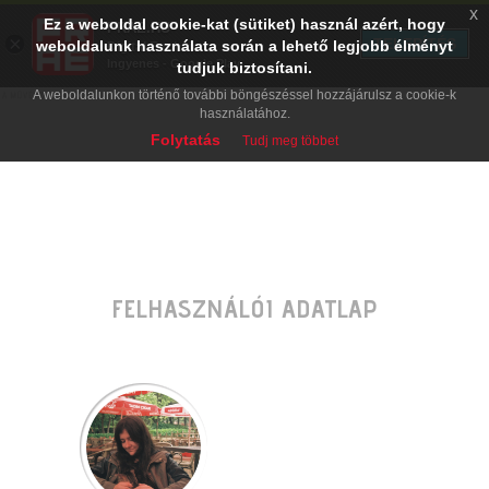
x
Ez a weboldal cookie-kat (sütiket) használ azért, hogy
PRAE.HU
×
TELEPÍTÉS
weboldalunk használata során a lehető legjobb élményt
Digital Evolution
Ingyenes - Google Play
tudjuk biztosítani.
A weboldalunkon történő további böngészéssel hozzájárulsz a cookie-k
használatához.
Folytatás
Tudj meg többet
FELHASZNÁLÓI ADATLAP