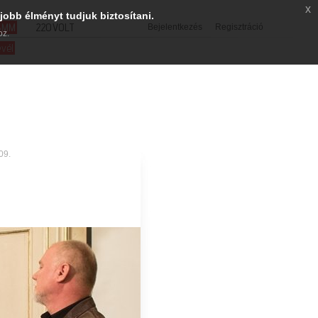
x
jobb élményt tudjuk biztosítani.
SMM
220VOLT
Bejelentkezés
Regisztráció
oz.
evél
09.