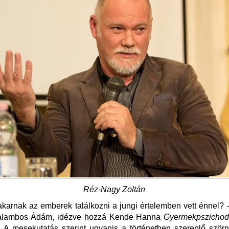
Réz-Nagy Zoltán
karnak az emberek találkozni a jungi értelemben vett énnel? – 
alambos Ádám, idézve hozzá Kende Hanna
Gyermekpszicho
 A mesekutatás szerint ugyanis a történetben szereplő ször