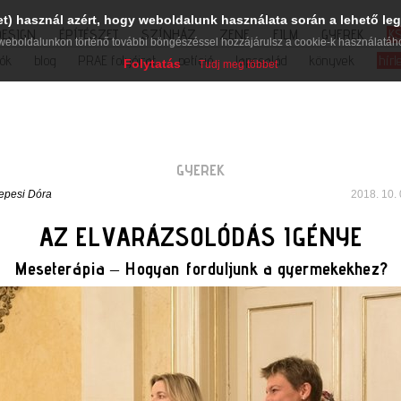
et) használ azért, hogy weboldalunk használata során a lehető leg
DESIGN
ÉPÍTÉSZET
SZÍNHÁZ
ZENE
FILM
GYEREK
K
weboldalunkon történő további böngészéssel hozzájárulsz a cookie-k használatáh
iók
blog
PRAE folyóirat
petíció
lapcsalád
könyvek
hírl
Folytatás
Tudj meg többet
GYEREK
epesi Dóra
2018. 10. 
AZ ELVARÁZSOLÓDÁS IGÉNYE
Meseterápia – Hogyan forduljunk a gyermekekhez?