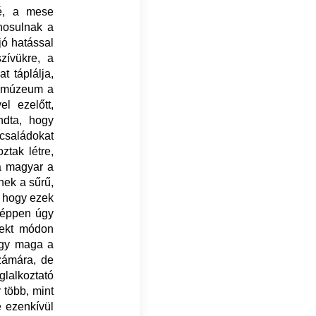
ké, a mese
onosulnak a
jó hatással
szívükre, a
t táplálja,
semúzeum a
l ezelőtt,
ndta, hogy
 családokat
tak létre,
a magyar a
nek a sűrű,
, hogy ezek
s éppen úgy
rekt módon
ogy maga a
zámára, de
glalkoztató
 több, mint
e ezenkívül