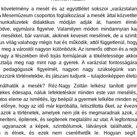
 követelmény a mesét és az együttlétet sokszor „varázstalaní
Mesemúzeum csoportos foglalkozásai a mesék által közvetítet
nkafüzetek didaktikus módján adják át, hanem élmén
ödve, egymásra figyelve. Valamilyen módon mindannyian ka
 mesékkel, bár vannak, akiknek keveset mesélnek, de a szim
us világ valahogy mégis hat és működik, attól függetlenül, ho
l meg a várostól nagyon különbözik. Az ismerős otthon és a rej
 vagy a fészekben lévő tojás formájának a tökéletessége akkor
ztalja meg nap mint nap a gyerek. A varázslat fontosságára
 a pedagógusok figyelmét, nagyon nagy szükségünk van
ezzünk történetekbe, és játszani tudjunk – tulajdonképpen élet
ználhatók a mesék? Réz-Nagy
Zoltán lelkész tanított gim
ekes édesapa, náluk lefektetéskor minden este van mesélés
tos eleme az ismétlés, így beépül a gyermek lelkébe minden e
lőnye, hogy az idő már kipróbálta, letisztította őket, az évez
ak azok a történetek, amelyek nem jók és megmaradnak azok, 
 meríteni, építenek, és segítenek megtalálni az utat. A legfontos
ugyanazok a képek, szimbólumok, látványok találhatók,
en is élnek, és ezek nem cserélhetők le. Hogyan segí