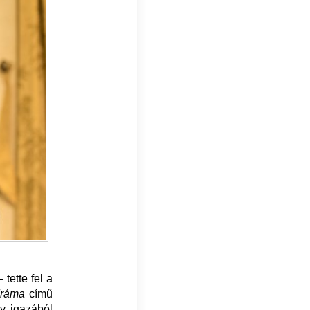
tette fel a
dráma
című
ny igazából