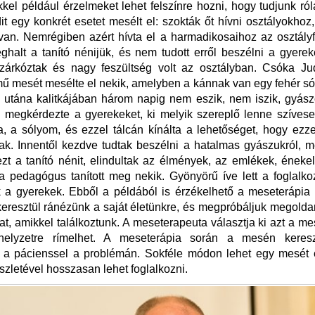
kel például érzelmeket lehet felszínre hozni, hogy tudjunk ról
t egy konkrét esetet mesélt el: szokták őt hívni osztályokhoz
an. Nemrégiben azért hívta el a harmadikosaihoz az osztály
halt a tanító nénijük, és nem tudott erről beszélni a gyerek
árkóztak és nagy feszültség volt az osztályban. Csóka Jud
ű mesét mesélte el nekik, amelyben a kánnak van egy fehér só
 utána kalitkájában három napig nem eszik, nem iszik, gyás
 megkérdezte a gyerekeket, ki melyik szereplő lenne szíves
, a sólyom, és ezzel tálcán kínálta a lehetőséget, hogy ezz
k. Innentől kezdve tudtak beszélni a hatalmas gyászukról, 
ezt a tanító nénit, elindultak az élmények, az emlékek, énekel
 a pedagógus tanított meg nekik. Gyönyörű íve lett a foglalk
 a gyerekek. Ebből a példából is érzékelhető a meseterápia
resztül ránézünk a saját életünkre, és megpróbáljuk megolda
t, amikkel találkoztunk. A meseterapeuta választja ki azt a me
thelyzetre rímelhet. A meseterápia során a mesén keresz
 a pácienssel a problémán. Sokféle módon lehet egy mesét é
szletével hosszasan lehet foglalkozni.