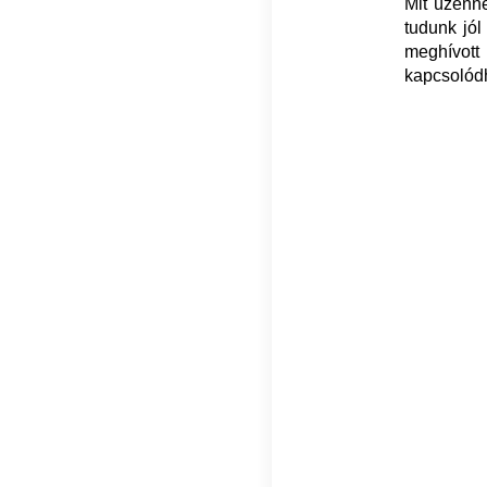
Mit üzenn
tudunk jól
meghívott
kapcsolódh