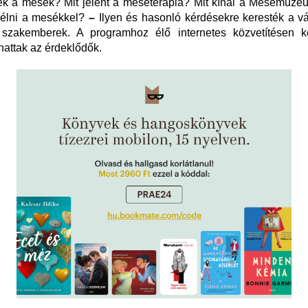
ek a mesék? Mit jelent a meseterápia? Mit kínál a Mesemúze
 élni a mesékkel?
–
Ilyen és hasonló kérdésekre keresték a v
 szakemberek. A programhoz élő internetes közvetítésen ke
attak az érdeklődők.