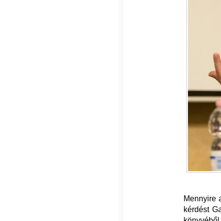
Mennyire a
kérdést G
könyvéből.