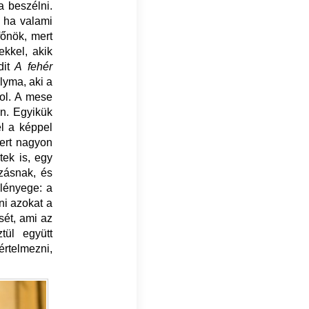
a beszélni.
, ha valami
főnök, mert
ekkel, akik
it
A fehér
lyma, aki a
zol. A mese
en. Egyikük
el a képpel
mert nagyon
tek is, egy
ozásnak, és
 lényege: a
ni azokat a
sét, ami az
tül együtt
rtelmezni,