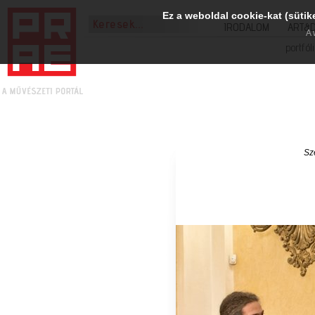
Ez a weboldal cookie-kat (sütik
IRODALOM
ART&
A 
portfól
Sz