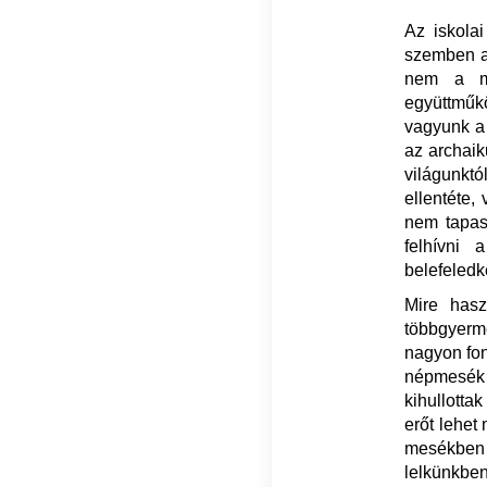
Az iskolai
szemben a 
nem a mu
együttműk
vagyunk a
az archaik
világunktó
ellentéte,
nem tapas
felhívni
belefeledk
Mire has
többgyerm
nagyon fon
népmesék e
kihullott
erőt lehet
mesékben 
lelkünkb