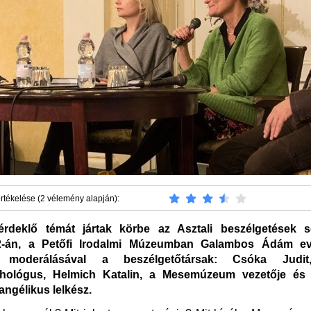
rtékelése (2 vélemény alapján):
érdeklő témát jártak körbe az Asztali beszélgetések s
2-án, a Petőfi Irodalmi Múzeumban Galambos Ádám ev
 moderálásával a beszélgetőtársak: Csóka Judit,
chológus, Helmich Katalin, a Mesemúzeum vezetője és
angélikus lelkész.