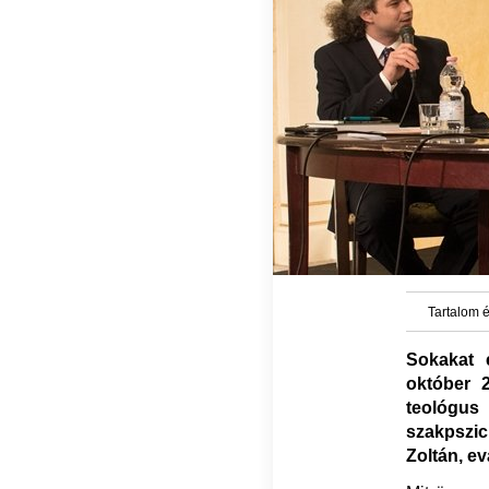
Tartalom é
Sokakat 
október 
teológus
szakpszi
Zoltán, ev