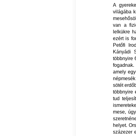
A gyereke
világába k
mesehősökk
van a fizi
lelkükre h
ezért is 
Petőfi Ir
Kányádi S
többnyire 
fogadnak.
amely egy
népmesék s
sötét erdő
többnyire 
tud telje
ismeretek
mese, úgy
szeretnéne
helyet. Or
százezer e