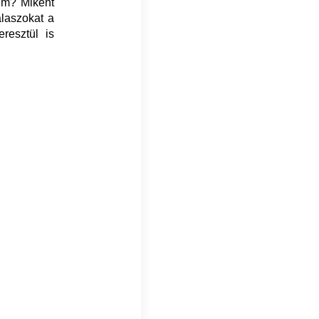
um? Miként
álaszokat a
resztül is