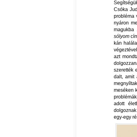
Segítségük
Csóka Judi
probléma v
nyáron meg
magukba z
sólyom
cím
kán halála
végeztével
azt mondta
dolgozzana
szerették 
dalt, amit
megnyíltak
meséken ke
problémáka
adott éle
dolgoznak
egy-egy ré