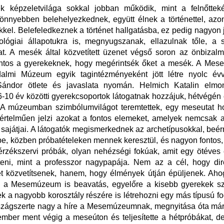
k képzeletvilága sokkal jobban működik, mint a felnőtte
önnyebben belehelyezkednek, együtt élnek a történettel, az
el. Belefeledkeznek a történet hallgatásba, ez pedig nagyon 
ológiai állapotukra is, megnyugszanak, ellazulnak tőle, a 
at. A mesék által közvetített üzenet végső soron az önbizalma
fontos a gyerekeknek, hogy megérintsék őket a mesék. A Me
odalmi Múzeum egyik tagintézményeként jött létre nyolc évve
ándor ötlete és javaslata nyomán. Helmich Katalin elmo
6-10 év közötti gyerekcsoportok látogatnak hozzájuk, hétvégén
 A múzeumban szimbólumvilágot teremtettek, egy meseutat hoz
értelműen jelzi azokat a fontos elemeket, amelyek nemcsak 
ajátjai. A látogatók megismerkednek az archetípusokkal, beér
be, közben próbatételeken mennek keresztül, és nagyon fontos
érzékszervi próbák, olyan nehézségi fokúak, amit egy ötéve
síteni, mint a professzor nagypapája. Nem az a cél, hogy di
et közvetítsenek, hanem, hogy élmények útján épüljenek. Ah
 a Mesemúzeum is beavatás, egyelőre a kisebb gyerekek s
k a nagyobb korosztály részére is létrehozni egy más típusú fo
szágszerte nagy a híre a Mesemúzeumnak, megnyitása óta már
mber ment végig a meseúton és teljesítette a hétpróbákat, d