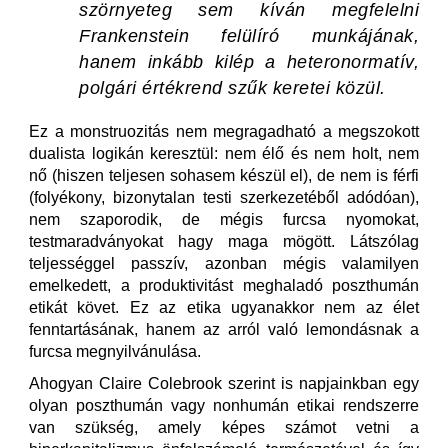
szörnyeteg sem kíván megfelelni
Frankenstein felülíró munkájának,
hanem inkább kilép a heteronormatív,
polgári értékrend szűk keretei közül.
Ez a monstruozitás nem megragadható a megszokott
dualista logikán keresztül: nem élő és nem holt, nem
nő (hiszen teljesen sohasem készül el), de nem is férfi
(folyékony, bizonytalan testi szerkezetéből adódóan),
nem szaporodik, de mégis furcsa nyomokat,
testmaradványokat hagy maga mögött. Látszólag
teljességgel passzív, azonban mégis valamilyen
emelkedett, a produktivitást meghaladó poszthumán
etikát követ. Ez az etika ugyanakkor nem az élet
fenntartásának, hanem az arról való lemondásnak a
furcsa megnyilvánulása.
Ahogyan Claire Colebrook szerint is napjainkban egy
olyan poszthumán vagy nonhumán etikai rendszerre
van szükség, amely képes számot vetni a