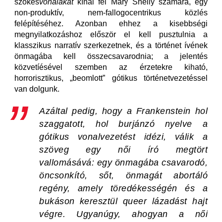
szökés
vonalakat
kínál fel Mary Shelly számára, egy
non-produktív, nem-fallogocentrikus közlés
felépítéséhez. Azonban ehhez a kisebbségi
megnyilatkozáshoz először el kell pusztulnia a
klasszikus narratív szerkezetnek, és a történet ívének
önmagába kell összecsavarodnia; a jelentés
közvetíésével szemben az érzetekre kiható,
horrorisztikus, „beomlott” gótikus történetvezetéssel
van dolgunk.
Azáltal pedig, hogy a
Frankenstein
hol
szaggatott, hol burjánzó nyelve a
gótikus vonalvezetést idézi, válik a
szöveg egy női író megtört
vallomásává: egy önmagába csavarodó,
öncsonkító, sőt, önmagát abortáló
regény, amely töredékességén és a
bukáson keresztül queer lázadást hajt
végre. Ugyanúgy, ahogyan a női