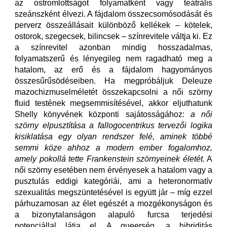
az ostromlottságot folyamatként vagy teátrális
szeánszként élvezi. A fájdalom összecsomósodását és
perverz összeállásait különböző kellékek – kötelek,
ostorok, szegecsek, bilincsek – színrevitele váltja ki. Ez
a színrevitel azonban mindig hosszadalmas,
folyamatszerű és lényegileg nem ragadható meg a
hatalom, az erő és a fájdalom hagyományos
összesűrűsödéseiben.
Ha megpróbáljuk Deleuze
mazochizmuselméletét összekapcsolni a női szörny
fluid testének megsemmisítésével, akkor eljuthatunk
Shelly könyvének központi sajátosságához:
a női
szörny elpusztítása a fallogocentrikus tervezői logika
kisiklatása egy olyan rendszer felé, aminek többé
semmi köze ahhoz a modern ember fogalomhoz,
amely pokollá tette Frankenstein szörnyeinek életét.
A
női szörny esetében nem érvényesek a hatalom vagy a
pusztulás eddigi kategóriái, ami a heteronormatív
szexualitás megszüntetésével is együtt jár – míg ezzel
párhuzamosan az élet egészét a mozgékonyságon és
a bizonytalanságon alapuló furcsa terjedési
potenciállal látja el. A queerség, a hibriditás