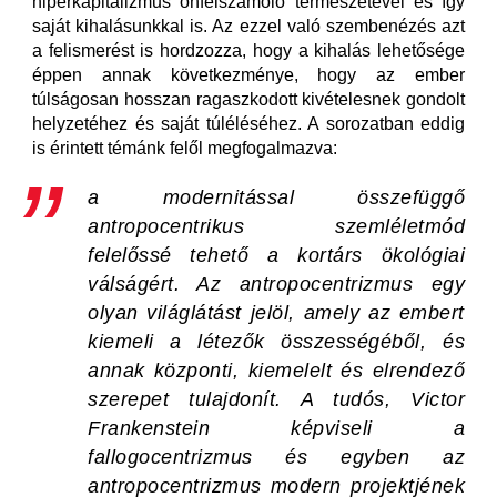
hiperkapitalizmus önfelszámoló természetével és így
saját kihalásunkkal is. Az ezzel való szembenézés azt
a felismerést is hordzozza, hogy a kihalás lehetősége
éppen annak következménye, hogy az ember
túlságosan hosszan ragaszkodott kivételesnek gondolt
helyzetéhez és saját túléléséhez. A sorozatban eddig
is érintett témánk felől megfogalmazva:
a modernitással összefüggő
antropocentrikus szemléletmód
felelőssé tehető a kortárs ökológiai
válságért. Az antropocentrizmus egy
olyan világlátást jelöl, amely az embert
kiemeli a létezők összességéből, és
annak központi, kiemelelt és elrendező
szerepet tulajdonít. A tudós, Victor
Frankenstein képviseli a
fallogocentrizmus és egyben az
antropocentrizmus modern projektjének