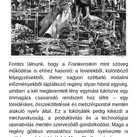
Fontos látnunk, hogy a
Frankenstein
mint szöveg
működése is ehhez hasonló: a levelekből, különböző
feljegyzésekből, illetve nagyon széttartó irodalmi
előzményekből táplálkozó regény
olyan hibrid egység,
amiben a két megteremtett lény egymást tükrözve egy
önmagára csavarodó rendszert hoz létre – egy
töredéskes,
összeköttetések és metszéspontok
mentén
alakuló nyelv által. Ez a tükörjáték pedig kikezdi a
mechanikusság, a produktivitás és a technológiai
operativitás mentén szerveződő gondolkodást. Maga a
regény gótikus vonalakhoz hasonlító nyelvezete is