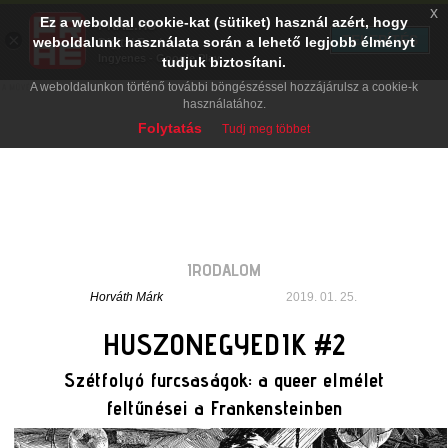
x
Ez a weboldal cookie-kat (sütiket) használ azért, hogy
PRAE.HU
×
TELEPÍTÉS
weboldalunk használata során a lehető legjobb élményt
Digital Evolution
Ingyenes - Google Play
tudjuk biztosítani.
A weboldalunkon történő további böngészéssel hozzájárulsz a cookie-k
használatához.
Folytatás
Tudj meg többet
IRODALOM
Horváth Márk
2019. 01. 25.
HUSZONEGYEDIK #2
Szétfolyó furcsaságok: a queer elmélet
feltűnései a Frankensteinben