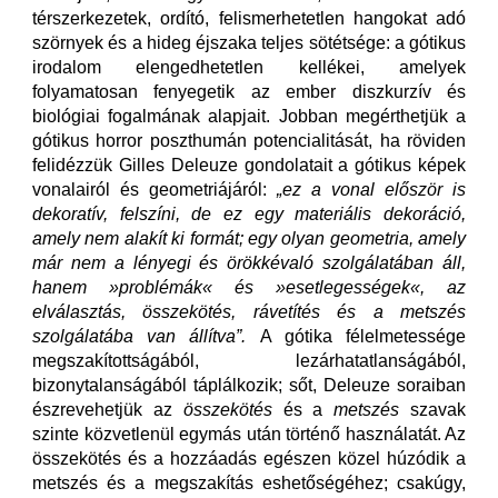
térszerkezetek, ordító, felismerhetetlen hangokat adó
szörnyek és a hideg éjszaka teljes sötétsége: a gótikus
irodalom elengedhetetlen kellékei, amelyek
folyamatosan fenyegetik az ember diszkurzív és
biológiai fogalmának alapjait. Jobban megérthetjük a
gótikus horror poszthumán potencialitását, ha röviden
felidézzük Gilles Deleuze
gondolatait a gótikus képek
vonalairól és geometriájáról:
„ez a vonal először is
dekoratív, felszíni, de ez egy materiális dekoráció,
amely nem alakít ki formát; egy olyan geometria, amely
már nem a lényegi és örökkévaló szolgálatában áll,
hanem »problémák« és »esetlegességek«, az
elválasztás, összekötés, rávetítés és a metszés
szolgálatába van állítva”.
A gótika félelmetessége
megszakítottságából, lezárhatatlanságából,
bizonytalanságából táplálkozik; sőt, Deleuze soraiban
észrevehetjük az
összekötés
és a
metszés
szavak
szinte közvetlenül egymás után történő használatát. Az
összekötés és a hozzáadás egészen közel húzódik a
metszés és a megszakítás eshetőségéhez; csakúgy,