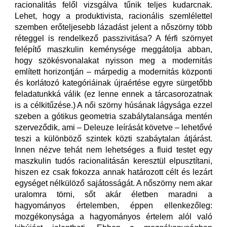
racionalitás felől vizsgálva tűnik teljes kudarcnak.
Lehet, hogy a produktivista, racionális szemlélettel
szemben erőteljesebb lázadást jelent a nőszörny több
réteggel is rendelkező passzivitása? A férfi szörnyet
felépítő maszkulin keménysége meggátolja abban,
hogy szökésvonalakat nyisson meg a modernitás
említett horizontján – márpedig a modernitás központi
és korlátozó kategóriáinak újraértése egyre sürgetőbb
feladatunkká válik (ez lenne ennek a tárcasorozatnak
is a célkitűzése.) A női szörny húsának lágysága ezzel
szeben a gótikus geometria szabálytalansága mentén
szerveződik, ami – Deleuze leírását követve – lehetővé
teszi a különböző szintek közti szabáytalan átjárást.
Innen nézve tehát nem lehetséges a fluid testet egy
maszkulin tudós racionalitásán keresztül elpusztítani,
hiszen ez csak fokozza annak határozott célt és lezárt
egységet nélkülöző sajátosságát. A nőszörny nem akar
uralomra törni, sőt akár életben maradni a
hagyományos értelemben, éppen ellenkezőleg:
mozgékonysága a hagyományos értelem alól való