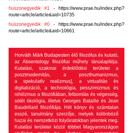
huszonegyedik #1
- https://www.prae.hu/index.php?
route=article/article&aid=10735
huszonegyedik #0
- https://www.prae.hu/index.php?
route=article/article&aid=10661
Horváth Márk Budapesten élő filozófus és kutató,
az Absentology filozófiai műhely társalapítója.
Kutatási, szakmai érdeklődési területei a
posztmodernitás, a poszthumanizmus,
a spekulatív realizmus], a virtualitás és
digitalizáció, a technológia, pesszimizmus és
nihilizmus a filozófiában, felbomlás és végesség,
sötét ökológia, illetve Georges Bataille és Jean
Baudrillard filozófiája. Hét könyv és számtalan
esszé, tanulmány szerzője, melyek különböző
hazai és nemzetközi folyóiratokban jelentek meg.
Kutatási területei közül többet Magyarországon