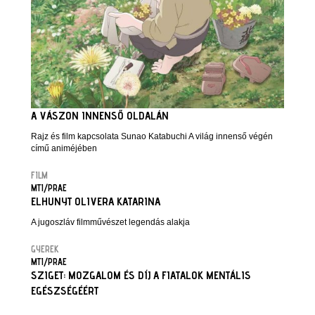
A VÁSZON INNENSŐ OLDALÁN
Rajz és film kapcsolata Sunao Katabuchi A világ innenső végén
című animéjében
FILM
MTI/PRAE
ELHUNYT OLIVERA KATARINA
A jugoszláv filmművészet legendás alakja
GYEREK
MTI/PRAE
SZIGET: MOZGALOM ÉS DÍJ A FIATALOK MENTÁLIS
EGÉSZSÉGÉÉRT