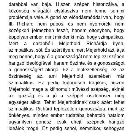
darabbal van baja. Hiszen szépen historizálva, a
közönség világától elválasztva nem lenne semmi
problémája vele. A gond az előadásmóddal van, hogy
III. Richárd nem púpos, és nem nyomorék, nem
középkori jelmezben feszít, hanem öltönyben, hogy
éppolyan ember, mint mindenki más, hogy szimpatikus.
Mert a darabbéli Mejerhold Richárdja ilyen,
szimpatikus, sőt. És azért ilyen, mert Mejerhold azt látja
meg benne, hogy ő a gonoszságát nem leplezi szépen
hangzó ideológiával, hanem őszinte, és a gonoszságot
a gonoszságért akarja. Ez a leplezetlenség, ez az
őszinteség az, ami Mejerhold szemében már
szimpatikus. Ez pedig különösen tragikus, hiszen
Mejerhold maga a kifinomult művészi szépség, akinél
az igazság és a jó a széppel ösztönösen még
egységet alkot. Tehát Mejerholdnak csak azért lehet
szimpatikus Richárd leplezetlen gonoszsága, mert az
önkényes, minden ember tudatába behatoló hatalom
ugyanilyen gonosz, csak elrejti szépnek hangzó
ideálok mögé. Ez pedig sehol, semmikor, sehogyan