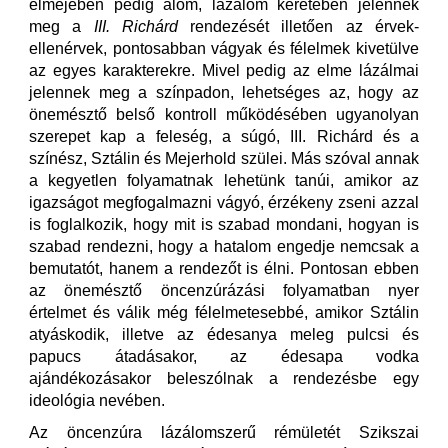
elméjében pedig álom, lázálom keretében jelennek
meg a
III. Richárd
rendezését illetően az érvek-
ellenérvek, pontosabban vágyak és félelmek kivetülve
az egyes karakterekre. Mivel pedig az elme lázálmai
jelennek meg a színpadon, lehetséges az, hogy az
önemésztő belső kontroll működésében ugyanolyan
szerepet kap a feleség, a súgó, III. Richárd és a
színész, Sztálin és Mejerhold szülei. Más szóval annak
a kegyetlen folyamatnak lehetünk tanúi, amikor az
igazságot megfogalmazni vágyó, érzékeny zseni azzal
is foglalkozik, hogy mit is szabad mondani, hogyan is
szabad rendezni, hogy a hatalom engedje nemcsak a
bemutatót, hanem a rendezőt is élni. Pontosan ebben
az önemésztő öncenzúrázási folyamatban nyer
értelmet és válik még félelmetesebbé, amikor Sztálin
atyáskodik, illetve az édesanya meleg pulcsi és
papucs átadásakor, az édesapa vodka
ajándékozásakor beleszólnak a rendezésbe egy
ideológia nevében.
Az öncenzúra lázálomszerű rémületét Szikszai