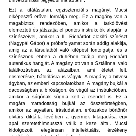
univerzumban „egyedül maradtam”.
Ezt a kilátástalan, egzisztenciális magányt Mucsi
elképesztő erővel formálja meg. Ez a magány van a
magabiztos rendezőben, amikor a tarkólövést
elemezteti és játszatja el pontos instrukciók alapján a
színészeivel, amikor a III. Richárdot alakító színészt
(Nagypál Gábor) a próbafolyamat során addig alakítja,
amíg az a társulatból való kilépést fontolgatja, és a
színésznek ebben a dühében találja meg Richárd
autentikus hangját. A magány ott van a Sztálinnal való
találkozásban, az alázatban, ami életet félt,
elismerésre, bátorításra is vágyik. A magány a hitvesi
ágyban, az emberi kapcsolatokban. A magány bujkál a
dacosságban a bíróságon, és végül az instrukcióban,
amikor a súgónak súgnia kell a csendet is. Ez a
magára maradottság bujkál az összetörtségben,
amikor az agyatlan, írástudatlan, erőszakos börtönőr
elvtárs diktálta levélben a gyermek kitagadása egy
apai szeretethimnusszá válik a keze által. Mucsi
kidolgozott, elegánsan intellektuális, érzékeny