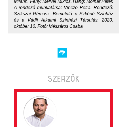
Milánn. Fény: Mervel Miklós. Hang: Molnár Péter.
A rendező munkatársa: Vincze Petra. Rendező:
Szikszai Rémusz. Bemutató: a Szkéné Színház
és a Vádli Alkalmi Színházi Társulás. 2020.
október 10. Fotó: Mészáros Csaba
SZERZŐK