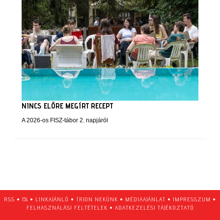
NINCS ELŐRE MEGÍRT RECEPT
A 2026-os FISZ-tábor 2. napjáról
RSS
•
1%
•
LINKAJÁNLÓ
•
ÍRJON NEKÜNK
•
MÉDIAAJÁNLAT
•
IMPRESSZUM
•
FELHASZNÁLÁSI FELTÉTELEK
•
ADATKEZELÉSI TÁJÉKOZTATÓ