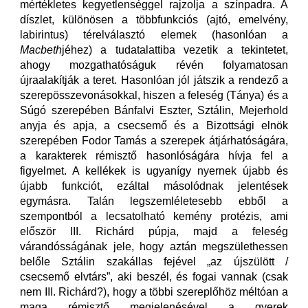
mértékletes kegyetlenséggel rajzolja a színpadra. A
díszlet, különösen a többfunkciós (ajtó, emelvény,
labirintus) térelválasztó elemek (hasonlóan a
Macbeth
jéhez) a tudatalattiba vezetik a tekintetet,
ahogy mozgathatóságuk révén folyamatosan
újraalakítják a teret. Hasonlóan jól játszik a rendező a
szerepösszevonásokkal, hiszen a feleség (Tánya) és a
Súgó szerepében Bánfalvi Eszter, Sztálin, Mejerhold
anyja és apja, a csecsemő és a Bizottsági elnök
szerepében Fodor Tamás a szerepek átjárhatóságára,
a karakterek rémisztő hasonlóságára hívja fel a
figyelmet. A kellékek is ugyanígy nyernek újabb és
újabb funkciót, ezáltal másolódnak jelentések
egymásra. Talán legszemléletesebb ebből a
szempontból a lecsatolható kemény protézis, ami
először III. Richárd púpja, majd a feleség
várandósságának jele, hogy aztán megszülethessen
belőle Sztálin szakállas fejével „az újszülött /
csecsemő elvtárs”, aki beszél, és fogai vannak (csak
nem III. Richárd?), hogy a többi szereplőhöz méltóan a
maga rémisztő megjelenésével a gyerek