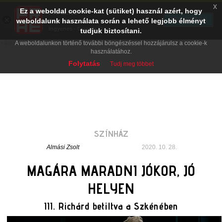
x
Ez a weboldal cookie-kat (sütiket) használ azért, hogy
PRAE.HU
×
TELEPÍTÉS
weboldalunk használata során a lehető legjobb élményt
Digital Evolution
Ingyenes - Google Play
tudjuk biztosítani.
A weboldalunkon történő további böngészéssel hozzájárulsz a cookie-k
használatához.
Folytatás
Tudj meg többet
SZÍNHÁZ
Almási Zsolt
2020. 10. 28.
MAGÁRA MARADNI JÓKOR, JÓ
HELYEN
III. Richárd betiltva a Szkénében