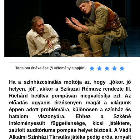
Tartalom értékelése (5 vélemény alapján):
Ha a színházcsinálás mottója az, hogy „jókor, jó
helyen, jól”, akkor a Szikszai Rémusz rendezte III.
Richárd betiltva pompásan megvalósítja ezt. Az
előadás ugyanis érzékenyen reagál a világunk
éppen adott problémáira, különösen a színház és
hatalom viszonyára. Ehhez a Szkéné
intézményesült függetlensége, kicsi játéktere,
zsúfolt auditóriuma pompás helyet biztosít. A Vádli
Alkalmi Színházi Társulás játéka pedig erős, árnyalt