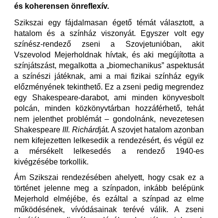
és koherensen önreflexív.
Szikszai egy fájdalmasan égető témát választott, a
hatalom és a színház viszonyát. Egyszer volt egy
színész-rendező zseni a Szovjetunióban, akit
Vszevolod Mejerholdnak hívtak, és aki megújította a
színjátszást, megalkotta a „biomechanikus” aspektusát
a színészi játéknak, ami a mai fizikai színház egyik
előzményének tekinthető. Ez a zseni pedig megrendez
egy Shakespeare-darabot, ami minden könyvesbolt
polcán, minden közkönyvtárban hozzáférhető, tehát
nem jelenthet problémát – gondolnánk, nevezetesen
Shakespeare
III. Richárd
ját. A szovjet hatalom azonban
nem kifejezetten lelkesedik a rendezésért, és végül ez
a mérsékelt lelkesedés a rendező 1940-es
kivégzésébe torkollik.
Ám Szikszai rendezésében ahelyett, hogy csak ez a
történet jelenne meg a színpadon, inkább belépünk
Mejerhold elméjébe, és ezáltal a színpad az elme
működésének, vívódásainak terévé válik. A zseni