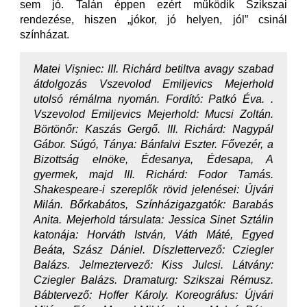
sem jó. Talán éppen ezért működik Szikszai
rendezése, hiszen „jókor, jó helyen, jól” csinál
színházat.
Matei Vişniec: III. Richárd betiltva avagy szabad
átdolgozás Vszevolod Emiljevics Mejerhold
utolsó rémálma nyomán. Fordító: Patkó Éva. .
Vszevolod Emiljevics Mejerhold: Mucsi Zoltán.
Börtönőr: Kaszás Gergő. III. Richárd: Nagypál
Gábor. Súgó, Tánya: Bánfalvi Eszter. Fővezér, a
Bizottság elnöke, Édesanya, Édesapa, A
gyermek, majd III. Richárd: Fodor Tamás.
Shakespeare-i szereplők rövid jelenései: Újvári
Milán. Bőrkabátos, Színházigazgatók: Barabás
Anita. Mejerhold társulata: Jessica Sinet Sztálin
katonája: Horváth István, Váth Máté, Egyed
Beáta, Szász Dániel. Díszlettervező: Cziegler
Balázs. Jelmeztervező: Kiss Julcsi. Látvány:
Cziegler Balázs. Dramaturg: Szikszai Rémusz.
Bábtervező: Hoffer Károly. Koreográfus: Újvári