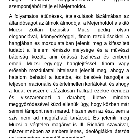
szempontjából ítélje el Mejerholdot.
A folyamatos áttűnések, átalakulások lázálmában az
állandóságot az álmok álmodója, a Mejerholdot alakító
Mucsi Zoltán biztosítja. Mucsi pedig olyan
eleganciával, könnyedséggel, finom rezdülésekkel a
hangjában és mozdulataiban jeleníti meg a kifeszített
tudatot a félelem rémisztő mélysége és a művészi
bátorság között, ami óriássá (színészi és emberi)
emeli. Mucsi egy-egy hanglejtéssel, finom vagy
erősebb mozdulattal hitelesen jeleníti meg, ahogy a
hatalom behatol a tudatba, és belsővé hangolja a
teljesen irracionális és értelmetlen korlátokat, és ahogy
a tudat egyszerre alázatosan hallgat ezekre (rendezi
és visszarendezi a darabot), illetve minden
meggyőződésével küzd ellenük úgy, hogy közben már
semmi támpont nem marad, hiszen sem az ész, sem a
szív nem ad megbízható tanácsot. És jeleníti meg
Mucsi a végtelen magányt is III. Richárd szavaival,
miszerint ebben az emberellenes, ideológiákkal átszőtt