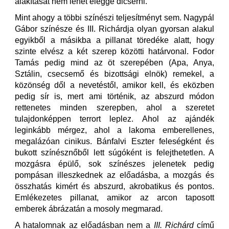
alakítását nem lehet eléggé dicsérni.
Mint ahogy a többi színészi teljesítményt sem. Nagypál
Gábor színésze és III. Richárdja olyan gyorsan alakul
egyikből a másikba a pillanat töredéke alatt, hogy
szinte elvész a két szerep közötti határvonal. Fodor
Tamás pedig mind az öt szerepében (Apa, Anya,
Sztálin, csecsemő és bizottsági elnök) remekel, a
közönség dől a nevetéstől, amikor kell, és eközben
pedig sír is, mert ami történik, az abszurd módon
rettenetes minden szerepben, ahol a szeretet
tulajdonképpen terrort leplez. Ahol az ajándék
leginkább mérgez, ahol a lakoma emberellenes,
megalázóan cinikus. Bánfalvi Eszter feleségként és
bukott színésznőből lett súgóként is felejthetetlen. A
mozgásra épülő, sok színészes jelenetek pedig
pompásan illeszkednek az előadásba, a mozgás és
összhatás kimért és abszurd, akrobatikus és pontos.
Emlékezetes pillanat, amikor az arcon taposott
emberek ábrázatán a mosoly megmarad.
A hatalomnak az előadásban nem a
III. Richárd
című