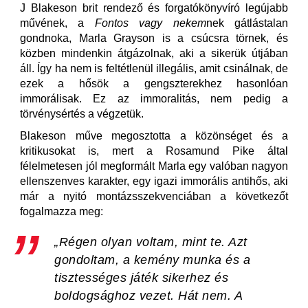
J Blakeson brit rendező és forgatókönyvíró legújabb
művének, a
Fontos vagy nekem
nek gátlástalan
gondnoka, Marla Grayson is a csúcsra törnek, és
közben mindenkin átgázolnak, aki a sikerük útjában
áll. Így ha nem is feltétlenül illegális, amit csinálnak, de
ezek a hősök a gengszterekhez hasonlóan
immorálisak. Ez az immoralitás, nem pedig a
törvénysértés a végzetük.
Blakeson műve megosztotta a közönséget és a
kritikusokat is, mert a Rosamund Pike által
félelmetesen jól megformált Marla egy valóban nagyon
ellenszenves karakter, egy igazi immorális antihős, aki
már a nyitó montázsszekvenciában a következőt
fogalmazza meg:
„Régen olyan voltam, mint te. Azt
gondoltam, a kemény munka és a
tisztességes játék sikerhez és
boldogsághoz vezet. Hát nem. A