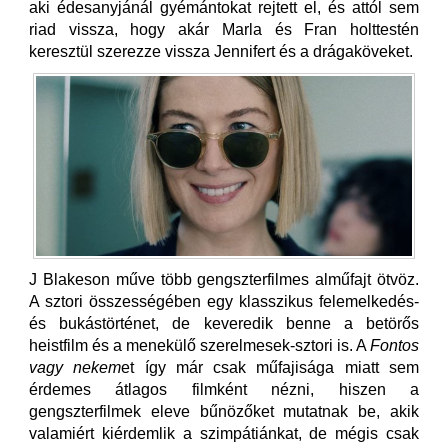
aki édesanyjánál gyémántokat rejtett el, és attól sem
riad vissza, hogy akár Marla és Fran holttestén
keresztül szerezze vissza Jennifert és a drágaköveket.
J Blakeson műve több gengszterfilmes alműfajt ötvöz.
A sztori összességében egy klasszikus felemelkedés-
és bukástörténet, de keveredik benne a betörős
heistfilm és a menekülő szerelmesek-sztori is. A
Fontos
vagy nekem
et így már csak műfajisága miatt sem
érdemes átlagos filmként nézni, hiszen a
gengszterfilmek eleve bűnözőket mutatnak be, akik
valamiért kiérdemlik a szimpátiánkat, de mégis csak