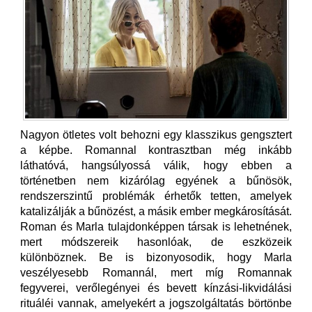
Nagyon ötletes volt behozni egy klasszikus gengsztert
a képbe. Romannal kontrasztban még inkább
láthatóvá, hangsúlyossá válik, hogy ebben a
történetben nem kizárólag egyének a bűnösök,
rendszerszintű problémák érhetők tetten, amelyek
katalizálják a bűnözést, a másik ember megkárosítását.
Roman és Marla tulajdonképpen társak is lehetnének,
mert módszereik hasonlóak, de eszközeik
különböznek. Be is bizonyosodik, hogy Marla
veszélyesebb Romannál, mert míg Romannak
fegyverei, verőlegényei és bevett kínzási-likvidálási
rituáléi vannak, amelyekért a jogszolgáltatás börtönbe