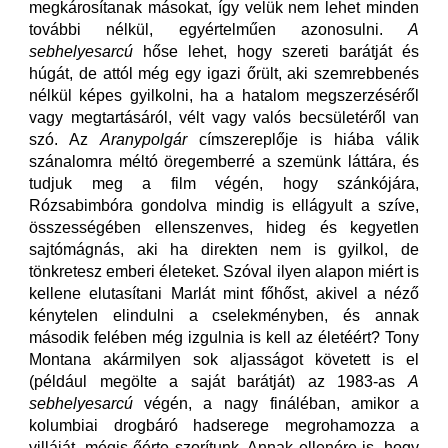
megkárosítanak másokat, így velük nem lehet minden
további nélkül, egyértelműen azonosulni.
A
sebhelyesarcú
hőse lehet, hogy szereti barátját és
húgát, de attól még egy igazi őrült, aki szemrebbenés
nélkül képes gyilkolni, ha a hatalom megszerzéséről
vagy megtartásáról, vélt vagy valós becsületéről van
szó. Az
Aranypolgár
címszereplője is hiába válik
szánalomra méltó öregemberré a szemünk láttára, és
tudjuk meg a film végén, hogy szánkójára,
Rózsabimbóra gondolva mindig is ellágyult a szíve,
összességében ellenszenves, hideg és kegyetlen
sajtómágnás, aki ha direkten nem is gyilkol, de
tönkretesz emberi életeket. Szóval ilyen alapon miért is
kellene elutasítani Marlát mint főhőst, akivel a néző
kénytelen elindulni a cselekményben, és annak
második felében még izgulnia is kell az életéért? Tony
Montana akármilyen sok aljasságot követett is el
(például megölte a saját barátját) az 1983-as
A
sebhelyesarcú
végén, a nagy fináléban, amikor a
kolumbiai drogbáró hadserege megrohamozza a
villáját, mégis őérte szorítunk. Annak ellenére is, hogy