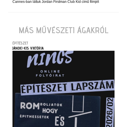
Cannes-ban láttuk Jordan Firstman Club Kid című filmjét
MÁS MŰVÉSZETI ÁGAKRÓL
ÉPÍTÉSZET
JÁNOKI-KIS VIKTÓRIA