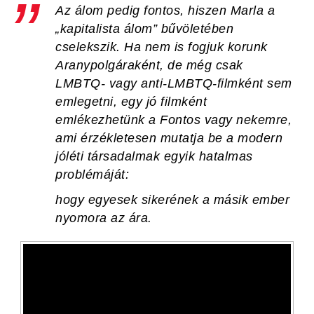
Az álom pedig fontos, hiszen Marla a
„kapitalista álom” bűvöletében
cselekszik. Ha nem is fogjuk korunk
Aranypolgár
aként, de még csak
LMBTQ- vagy anti-LMBTQ-filmként sem
emlegetni, egy jó filmként
emlékezhetünk a
Fontos vagy nekem
re,
ami érzékletesen mutatja be a modern
jóléti társadalmak egyik hatalmas
problémáját:
hogy egyesek sikerének a másik ember
nyomora az ára.