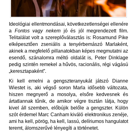
Ideológiai ellentmondásai, következetlenségei ellenére
a
Fontos vagy nekem
jó és jól megrendezett film.
Telitalálat volt a szereplőválasztás is: Rosamund Pike
elképesztően zseniális a tenyérbemászó Marlaként,
akinek a megfelelő pillanatokban képes megmutatni az
esendő, szánalomra méltó oldalát is, Peter Dinklage
pedig szintén remekel a hűvös, racionális, régi vágású
„keresztapaként”.
Ki kell emelni a gengszteranyukát játszó Dianne
Wiestet is, aki végső soron Marla idősebb változata,
hiszen megnyerő a mosolya, elsőre kedvesnek és
ártatlannak tűnik, de amikor végre tisztán látja, hogy
kivel áll szemben, előbújik belőle a gengszter. Külön
szót érdemel Marc Canham kiváló elektronikus zenéje,
ami ha kell, pörög, ha kell, lassú, delíriumos hangulatot
teremt, álomszerűvé lényegíti a történetet.