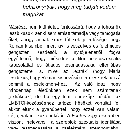
bebizonyítják, hogy meg tudják védeni
magukat.
Másrészt nem kitüntetett fontosságú, hogy a főhősnők
leszbikusok, senki sem emiatt támadja vagy támogatja
őket, ahogy annak sincs túl sok jelentősége, hogy
Roman kisember, mert így is veszélyes és félelmetes
gengszter. Kezdettől, a nyitójelenettől fogva
egyértelmű, hogy működne a film heteroszexuális
kapcsolattal és átlagos testmagasságú ellenlábas
gengszterrel is, mivel az „extrák” (hogy Marla
leszbikus, hogy Roman kisnövésű) nem tesznek hozzá
semmit a cselekményhez. Az való igaz, hogy
mindennapi életünkben ezek nem számítanak
„extráknak”, de ha egy film rendezője például az
LMBTQI-közösséghez tartozó hősöket vonultat fel,
akkor élünk a gyanúperrel, hogy ezzel van valami
célja, valamit közölni kíván. A
Fontos vagy nekem
ben
viszont irreleváns a szereplők szexuális identitása
vagy testmagassága a cselekmény szempontjából,