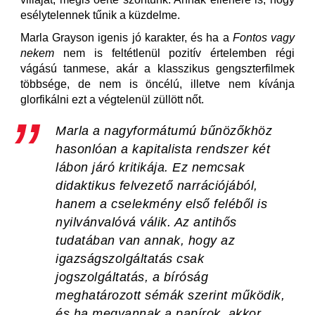
esélytelennek tűnik a küzdelme.
Marla Grayson igenis jó karakter, és ha a
Fontos vagy
nekem
nem is feltétlenül pozitív értelemben régi
vágású tanmese, akár a klasszikus gengszterfilmek
többsége, de nem is öncélú, illetve nem kívánja
glorfikálni ezt a végtelenül züllött nőt.
Marla a nagyformátumú bűnözőkhöz
hasonlóan a kapitalista rendszer két
lábon járó kritikája. Ez nemcsak
didaktikus felvezető narrációjából,
hanem a cselekmény első feléből is
nyilvánvalóvá válik. Az antihős
tudatában van annak, hogy az
igazságszolgáltatás csak
jogszolgáltatás, a bíróság
meghatározott sémák szerint működik,
és ha megvannak a papírok, akkor