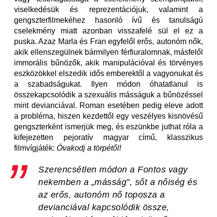
viselkedésük és reprezentációjuk, valamint a
gengszterfilmekéhez hasonló ívű és tanulságú
cselekmény miatt azonban visszafelé sül el ez a
puska. Azaz Marla és Fran egyfelől erős, autonóm nők,
akik ellenszegülnek bármilyen férfiuralomnak, másfelől
immorális bűnözők, akik manipulációval és törvényes
eszközökkel elszedik idős emberektől a vagyonukat és
a szabadságukat. Ilyen módon óhatatlanul is
összekapcsolódik a szexuális másságuk a bűnözéssel
mint devianciával. Roman esetében pedig eleve adott
a probléma, hiszen kezdettől egy veszélyes kisnövésű
gengszterként ismerjük meg, és eszünkbe juthat róla a
kifejezetten pejoratív magyar című, klasszikus
filmvígjáték:
Óvakodj a törpétől!
S
zerencsétlen módon a Fontos vagy
nekemben a „másság”, sőt a nőiség és
az erős, autonóm nő toposza a
devianciával kapcsolódik össze,