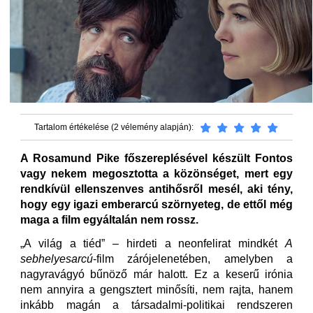
Tartalom értékelése (2 vélemény alapján):
A Rosamund Pike főszereplésével készült Fontos
vagy nekem megosztotta a közönséget, mert egy
rendkívül ellenszenves antihősről mesél, aki tény,
hogy egy igazi emberarcú szörnyeteg, de ettől még
maga a film egyáltalán nem rossz.
„A világ a tiéd” – hirdeti a neonfelirat mindkét
A
sebhelyesarcú
-film zárójelenetében, amelyben a
nagyravágyó bűnöző már halott. Ez a keserű irónia
nem annyira a gengsztert minősíti, nem rajta, hanem
inkább magán a társadalmi-politikai rendszeren