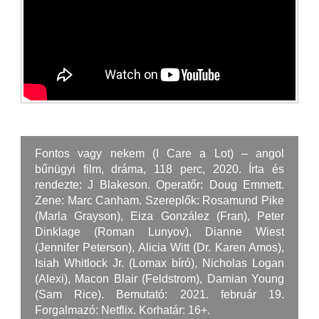
Fontos vagy nekem (I Care a Lot) – angol
bűnügyi film, dráma, 118 perc, 2020. Írta és
rendezte: J Blakeson. Operatőr: Doug Emmett.
Zene: Marc Canham. Szereplők: Rosamund Pike
(Marla Grayson), Eiza González (Fran), Peter
Dinklage (Roman Lunyov), Dianne Wiest
(Jennifer Peterson), Alicia Witt (Dr. Karen Amos),
Isiah Whitlock Jr. (Lomax bíró), Nicholas Logan
(Alexi), Macon Blair (Feldstrom), Damian Young
(Sam Rice). Bemutató: 2021. február 19.
Forgalmazó: Netflix. Korhatár: 16+.