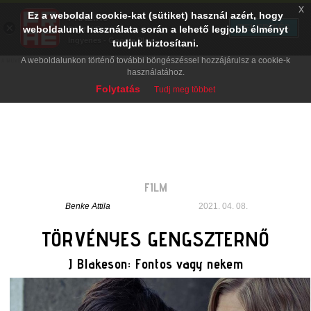
x
Ez a weboldal cookie-kat (sütiket) használ azért, hogy
PRAE.HU
×
TELEPÍTÉS
weboldalunk használata során a lehető legjobb élményt
Digital Evolution
Ingyenes - Google Play
tudjuk biztosítani.
A weboldalunkon történő további böngészéssel hozzájárulsz a cookie-k
használatához.
Folytatás
Tudj meg többet
FILM
Benke Attila
2021. 04. 08.
TÖRVÉNYES GENGSZTERNŐ
J Blakeson: Fontos vagy nekem