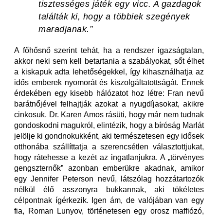
tisztességes játék egy vicc. A gazdagok
találták ki, hogy a többiek szegények
maradjanak.”
A főhősnő szerint tehát, ha a rendszer igazságtalan,
akkor neki sem kell betartania a szabályokat, sőt élhet
a kiskapuk adta lehetőségekkel, így kihasználhatja az
idős emberek nyomorát és kiszolgáltatottságát. Ennek
érdekében egy kisebb hálózatot hoz létre: Fran nevű
barátnőjével felhajtják azokat a nyugdíjasokat, akikre
cinkosuk, Dr. Karen Amos rásüti, hogy már nem tudnak
gondoskodni magukról, elintézik, hogy a bíróság Marlát
jelölje ki gondnokukként, aki természetesen egy idősek
otthonába szállíttatja a szerencsétlen választottjukat,
hogy rátehesse a kezét az ingatlanjukra. A „törvényes
gengszternők” azonban emberükre akadnak, amikor
egy Jennifer Peterson nevű, látszólag hozzátartozók
nélkül élő asszonyra bukkannak, aki tökéletes
célpontnak ígérkezik. Igen ám, de valójában van egy
fia, Roman Lunyov, történetesen egy orosz maffiózó,