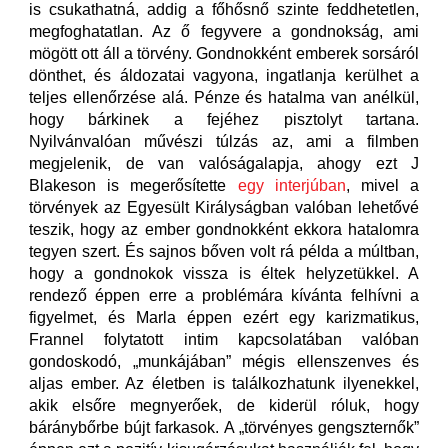
is csukathatná, addig a főhősnő szinte feddhetetlen,
megfoghatatlan. Az ő fegyvere a gondnokság, ami
mögött ott áll a törvény. Gondnokként emberek sorsáról
dönthet, és áldozatai vagyona, ingatlanja kerülhet a
teljes ellenőrzése alá. Pénze és hatalma van anélkül,
hogy bárkinek a fejéhez pisztolyt tartana.
Nyilvánvalóan művészi túlzás az, ami a filmben
megjelenik, de van valóságalapja, ahogy ezt J
Blakeson is megerősítette
egy interjúban
, mivel a
törvények az Egyesült Királyságban valóban lehetővé
teszik, hogy az ember gondnokként ekkora hatalomra
tegyen szert. És sajnos bőven volt rá példa a múltban,
hogy a gondnokok vissza is éltek helyzetükkel. A
rendező éppen erre a problémára kívánta felhívni a
figyelmet, és Marla éppen ezért egy karizmatikus,
Frannel folytatott intim kapcsolatában valóban
gondoskodó, „munkájában” mégis ellenszenves és
aljas ember. Az életben is találkozhatunk ilyenekkel,
akik elsőre megnyerőek, de kiderül róluk, hogy
báránybőrbe bújt farkasok. A „törvényes gengszternők”