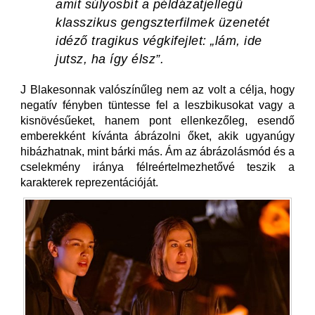
amit súlyosbít a példázatjellegű
klasszikus gengszterfilmek üzenetét
idéző tragikus végkifejlet: „lám, ide
jutsz, ha így élsz”.
J Blakesonnak valószínűleg nem az volt a célja, hogy
negatív fényben tüntesse fel a leszbikusokat vagy a
kisnövésűeket, hanem pont ellenkezőleg, esendő
emberekként kívánta ábrázolni őket, akik ugyanúgy
hibázhatnak, mint bárki más. Ám az ábrázolásmód és a
cselekmény iránya félreértelmezhetővé teszik a
karakterek reprezentációját.