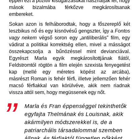
éppen ezt a pozitív kisugárzásukat használják fel, hogy
mások bizalmába férkőzve megkárosítsanak
embereket.
Sokan azon is felháborodtak, hogy a főszereplő két
leszbikus nő és egy kisnövésű gengszter, így a
Fontos
vagy nekem
végső soron egy „antiliberális” film, egy
vádirat a politikai korrektség ellen, mivel a másságot
összekapcsolja a bűnözéssel mint devianciával.
Egyrészt Marla egyik megkárosítottjának fiától,
Feldstromtól rögtön a film elején szexista fenyegetést
kap (mellé egy méretes köpést az arcába),
másrészt Roman is fehér férfi, illetve jellemzően fehér
macsó férfiakkal van körülvéve, akik nem riadnak
vissza attól sem, hogy megüssenek egy nőt.
Marla és Fran éppenséggel tekinthetők
egyfajta Thelmának és Louisnak, akik
akármilyen módszerekkel is, de a
patriarchális társadalommal szemben
állnak, és férfiaktól független nőkként