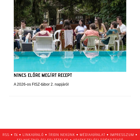
NINCS ELŐRE MEGÍRT RECEPT
A 2026-os FISZ-tábor 2. napjáról
RSS
•
1%
•
LINKAJÁNLÓ
•
ÍRJON NEKÜNK
•
MÉDIAAJÁNLAT
•
IMPRESSZUM
•
FELHASZNÁLÁSI FELTÉTELEK
•
ADATKEZELÉSI TÁJÉKOZTATÓ