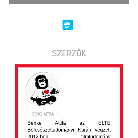
SZERZŐK
-- BENKE ATTILA --
Benke Attila az ELTE
Bölcsészettudományi Karán végzett
2012-ben filmtudomány