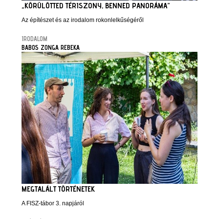
„KÖRÜLÖTTED TÉRISZONY, BENNED PANORÁMA”
Az építészet és az irodalom rokonlelkűségéről
IRODALOM
BABOS ZONGA REBEKA
MEGTALÁLT TÖRTÉNETEK
A FISZ-tábor 3. napjáról