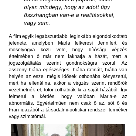
olyan mindegy, hogy az adott ügy
összhangban van-e a realitásokkal,
vagy sem.
A film egyik legabszurdabb, leginkább elgondolkodtató
jelenete, amelyben Marla felkeresi Jennifert, és
mosolyogva közli vele, hogy bírósági végzés
értelmében ő már nem lakhatja a házát, mert a
jogszolgáltatás szerint gondnokságra szorul. Az
asszony hiába egészséges, hiába rafinált, hiába van
helyén az esze, mégis idősek otthonába kényszerül,
mert ha ellenállna, akkor a végzés szerint rendőrök
vezethetnék el, toloncolhatnák ki a saját házából. Így
felmerül a kérdés, hogy valóban Marla-e az
abnormális. Egyértelműen nem csak ő az, sőt ő és
Fran igazából a társadalmi-politikai rendszer termékei
vagy szimptómái.