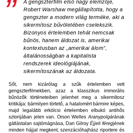
A gengszterfilm első nagy elemzője,
Robert Warshaw megállapította, hogy a
gengszter a modern világ terméke, aki a
sikermítosz bűvöletében cselekszik.
Bizonyos értelemben tehát nemcsak
bűnös, hanem áldozat is, amerikai
kontextusban az „amerikai álom”,
általánosságban a kapitalista
rendszerek ideológiájának,
sikermítoszának az áldozata.
Sőt, nem kizárólag a szűk értelemben vett
gengszterfilmekben, azaz a klasszikus immorális
bűnözők történeteiben jelenhet meg a sikermítosz
kritikája: bármilyen törtető, a hatalomért bármire képes,
majd legalább erkölcsi értelemben elbukó antihős
sztorijában jelen van. Orson Welles
Aranypolgár
ának
gátlástalan sajtómágnása, Dan Gilroy
Éjjeli féreg
jének
minden hájjal megkent, szenzációhajhász riportere és