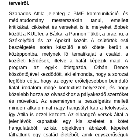
terveiről.
Szabados Attila jelenleg a BME kommunikáció- és
médiatudomány mesterszakán tanul, emellett
kritikákat, cikkeket és verseket is ír, melyeket többek
között a KULTer, a Bárka, a Pannon Tükör, a prae.hu, a
Székelyföld és az Apokrif közölt. A csütörtök esti
beszélgetés során készülő első kötete került a
középpontba, melynek fő tematikáját a család, a
közéleti kérdések, illetve a halál képezik majd. A
program az egyik ötletgazda, Orbán Bence
köszöntőjével kezdődött, aki elmondta, hogy a sorozat
legfőbb célja, hogy az egyre erőteljesebben beinduló
fiatal irodalom mögé kontextust helyezzen, és hogy
közelebb hozza az olvasókhoz a pályakezdő szerzőket
és műveiket. Az eseményen a beszélgetés mellett
minden alkalommal nagy hangsúlyt kap a felolvasás,
így Attila is ezzel kezdett. Az elhangzó versek által a
jelenlévők kaphattak egy kis szeletet a kötet
hangulatából: szikár, objektíven ábrázolt képeket
láthattunk egy család életéből, amik egyszerűségük