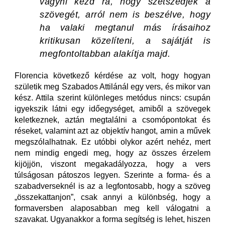
vágyni kezd rá, hogy szétszedjék a
szövegét, arról nem is beszélve, hogy
ha valaki megtanul más írásaihoz
kritikusan közelíteni, a sajátját is
megfontoltabban alakítja majd.
Florencia következő kérdése az volt, hogy hogyan
születik meg Szabados Attilánál egy vers, és mikor van
kész. Attila szerint különleges metódus nincs: csupán
igyekszik látni egy időegységet, amiből a szövegek
keletkeznek, aztán megtalálni a csomópontokat és
réseket, valamint azt az objektív hangot, amin a művek
megszólalhatnak. Ez utóbbi olykor azért nehéz, mert
nem mindig engedi meg, hogy az összes érzelem
kijöjjön, viszont megakadályozza, hogy a vers
túlságosan pátoszos legyen. Szerinte a forma- és a
szabadverseknél is az a legfontosabb, hogy a szöveg
„összekattanjon”, csak annyi a különbség, hogy a
formaversben alaposabban meg kell válogatni a
szavakat. Ugyanakkor a forma segítség is lehet, hiszen