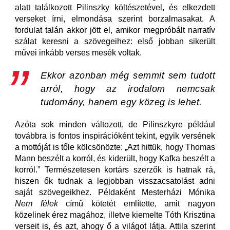
alatt találkozott Pilinszky költészetével, és elkezdett
verseket írni, elmondása szerint borzalmasakat. A
fordulat talán akkor jött el, amikor megpróbált narratív
szálat keresni a szövegeihez: első jobban sikerült
művei inkább verses mesék voltak.
Ekkor azonban még semmit sem tudott
arról, hogy az irodalom nemcsak
tudomány, hanem egy közeg is lehet.
Azóta sok minden változott, de Pilinszkyre például
továbbra is fontos inspirációként tekint, egyik versének
a mottóját is tőle kölcsönözte: „Azt hittük, hogy Thomas
Mann beszélt a korról, és kiderült, hogy Kafka beszélt a
korról.” Természetesen kortárs szerzők is hatnak rá,
hiszen ők tudnak a legjobban visszacsatolást adni
saját szövegeikhez. Példaként Mesterházi Mónika
Nem félek
című kötetét említette, amit nagyon
közelinek érez magához, illetve kiemelte Tóth Krisztina
verseit is, és azt, ahogy ő a világot látja. Attila szerint