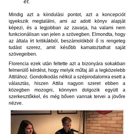
et.
Mindig azt a kiindulási pontot, azt a koncepciót
igyekszik megtalálni, ami az adott könyv alapját
képezi, és a legjobban az zavarja, ha valami nem
funkcionálisan van jelen a szövegben. Elmondta, hogy
az általa írt kritikákból, beszámolókból ő is rengeteg
tudást szerez, amit később kamatoztathat saját
szövegeiben.
Florencia ezek után feltette azt a bizonyára sokakban
felmerülő kérdést, hogy melyik műfaj áll a legközelebb
Attilához. Gondolkodás nélkül a szépirodalomra esett a
választás, hiszen Attila nagyon szeret ebben a
közegben mozogni, könnyen dolgozik együtt a
szerkesztőkkel, és még bőven vannak tervei a jövőre
nézve.