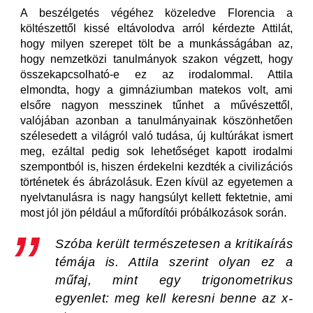
A beszélgetés végéhez közeledve Florencia a
költészettől kissé eltávolodva arról kérdezte Attilát,
hogy milyen szerepet tölt be a munkásságában az,
hogy nemzetközi tanulmányok szakon végzett, hogy
összekapcsolható-e ez az irodalommal. Attila
elmondta, hogy a gimnáziumban matekos volt, ami
elsőre nagyon messzinek tűnhet a művészettől,
valójában azonban a tanulmányainak köszönhetően
szélesedett a világról való tudása, új kultúrákat ismert
meg, ezáltal pedig sok lehetőséget kapott irodalmi
szempontból is, hiszen érdekelni kezdték a civilizációs
történetek és ábrázolásuk. Ezen kívül az egyetemen a
nyelvtanulásra is nagy hangsúlyt kellett fektetnie, ami
most jól jön például a műfordítói próbálkozások során.
Szóba került természetesen a kritikaírás
témája is. Attila szerint olyan ez a
műfaj, mint egy trigonometrikus
egyenlet: meg kell keresni benne az x-