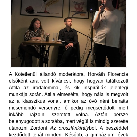
A Kötetlenül állandó moderátora, Horváth Florencia
elsőként arra volt kíváncsi, hogy hogyan találkozott
Attila az irodalommal, és kik inspirálják jelenlegi
munkája során. Attila elmesélte, hogy nála is megvolt
az a klasszikus vonal, amikor az óvó néni beíratta
mesemondó versenyre, ő pedig megsértődött, mert
inkább rajzolni szeretett volna. Aztán persze
belenyugodott a sorsába, mert végül is mindig szerette
utánozni Zordont
Az oroszlánkirály
ból. A beszéddel
kezdődött tehát minden. Később, a gimnáziumi évek