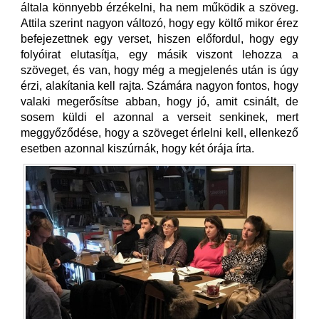
általa könnyebb érzékelni, ha nem működik a szöveg.
Attila szerint nagyon változó, hogy egy költő mikor érez
befejezettnek egy verset, hiszen előfordul, hogy egy
folyóirat elutasítja, egy másik viszont lehozza a
szöveget, és van, hogy még a megjelenés után is úgy
érzi, alakítania kell rajta. Számára nagyon fontos, hogy
valaki megerősítse abban, hogy jó, amit csinált, de
sosem küldi el azonnal a verseit senkinek, mert
meggyőződése, hogy a szöveget érlelni kell, ellenkező
esetben azonnal kiszúrnák, hogy két órája írta.