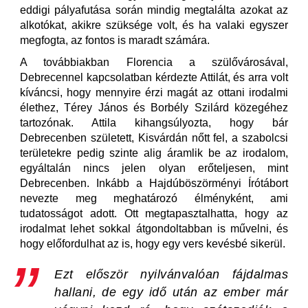
eddigi pályafutása során mindig megtalálta azokat az
alkotókat, akikre szüksége volt, és ha valaki egyszer
megfogta, az fontos is maradt számára.
A továbbiakban Florencia a szülővárosával,
Debrecennel kapcsolatban kérdezte Attilát, és arra volt
kíváncsi, hogy mennyire érzi magát az ottani irodalmi
élethez, Térey János és Borbély Szilárd közegéhez
tartozónak. Attila kihangsúlyozta, hogy bár
Debrecenben született, Kisvárdán nőtt fel, a szabolcsi
területekre pedig szinte alig áramlik be az irodalom,
egyáltalán nincs jelen olyan erőteljesen, mint
Debrecenben. Inkább a Hajdúböszörményi Írótábort
nevezte meg meghatározó élményként, ami
tudatosságot adott. Ott megtapasztalhatta, hogy az
irodalmat lehet sokkal átgondoltabban is művelni, és
hogy előfordulhat az is, hogy egy vers kevésbé sikerül.
Ezt először nyilvánvalóan fájdalmas
hallani, de egy idő után az ember már