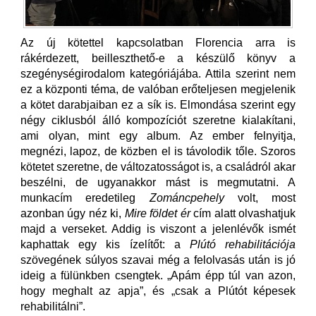
Az új kötettel kapcsolatban Florencia arra is
rákérdezett, beilleszthető-e a készülő könyv a
szegénységirodalom kategóriájába. Attila szerint nem
ez a központi téma, de valóban erőteljesen megjelenik
a kötet darabjaiban ez a sík is. Elmondása szerint egy
négy ciklusból álló kompozíciót szeretne kialakítani,
ami olyan, mint egy album. Az ember felnyitja,
megnézi, lapoz, de közben el is távolodik tőle. Szoros
kötetet szeretne, de változatosságot is, a családról akar
beszélni, de ugyanakkor mást is megmutatni. A
munkacím eredetileg
Zománcpehely
volt, most
azonban úgy néz ki,
Mire földet ér
cím alatt olvashatjuk
majd a verseket. Addig is viszont a jelenlévők ismét
kaphattak egy kis ízelítőt: a
Plútó rehabilitációja
szövegének súlyos szavai még a felolvasás után is jó
ideig a fülünkben csengtek. „Apám épp túl van azon,
hogy meghalt az apja”, és „csak a Plútót képesek
rehabilitálni”.