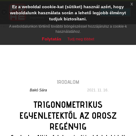
x
Ez a weboldal cookie-kat (sütiket) használ azért, hogy
PRAE.HU
×
TELEPÍTÉS
weboldalunk használata során a lehető legjobb élményt
Digital Evolution
Ingyenes - Google Play
tudjuk biztosítani.
A weboldalunkon történő további böngészéssel hozzájárulsz a cookie-k
használatához.
Folytatás
Tudj meg többet
IRODALOM
Bakó Sára
2021. 11. 16.
TRIGONOMETRIKUS
EGYENLETEKTŐL AZ OROSZ
REGÉNYIG