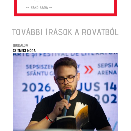
-- BAKÓ SÁRA --
TOVÁBBI ÍRÁSOK A ROVATBÓL
IRODALOM
CSITNEKI NÓRA