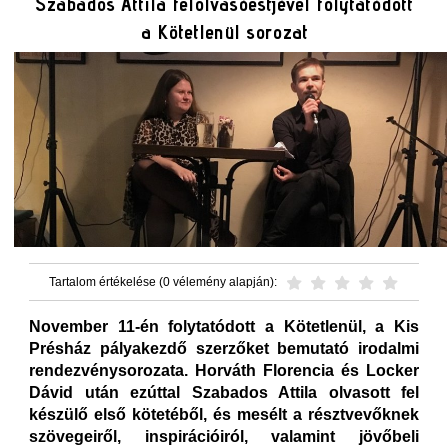
Szabados Attila felolvasóestjével folytatódott
a Kötetlenül sorozat
Tartalom értékelése (0 vélemény alapján):
November 11-én folytatódott a Kötetlenül, a Kis
Présház pályakezdő szerzőket bemutató irodalmi
rendezvénysorozata. Horváth Florencia és Locker
Dávid után ezúttal Szabados Attila olvasott fel
készülő első kötetéből, és mesélt a résztvevőknek
szövegeiről, inspirációiról, valamint jövőbeli