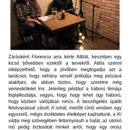
Zárásként Florencia arra kérte Attilát, beszéljen egy
kicsit bővebben ezekről a tervekről. Attila szerint
elképzelhető, hogy a jövőben megfogadja azt a
tanácsot, hogy néhány versét próbálja meg prózává
alakítani, de abban biztos, hogy szeretne még
verseskötetet írni. Jelenleg például a háború témája
foglalkoztatja, vagyis, hogy hogy lehet úgy háború,
hogy közben valójában nincs. A beszélgetés újabb
felolvasással zárult:
A ruhát, mielőtt
című versben egy
egyszerű, mégis érzékletes életképet kaphattunk, a
Ki
váltja meg
szövegében feltornyosult a halál, az utolsó
mű
pedig biztosított minket arról, hogy egy orosz