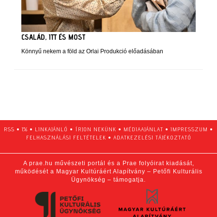
CSALÁD, ITT ÉS MOST
Könnyű nekem a föld az Orlai Produkció előadásában
RSS
•
1%
•
LINKAJÁNLÓ
•
ÍRJON NEKÜNK
•
MÉDIAAJÁNLAT
•
IMPRESSZUM
•
FELHASZNÁLÁSI FELTÉTELEK
•
ADATKEZELÉSI TÁJÉKOZTATÓ
A prae.hu művészeti portál és a Prae folyóirat kiadását,
működését a Magyar Kultúráért Alapítvány – Petőfi Kulturális
Ügynökség – támogatja.