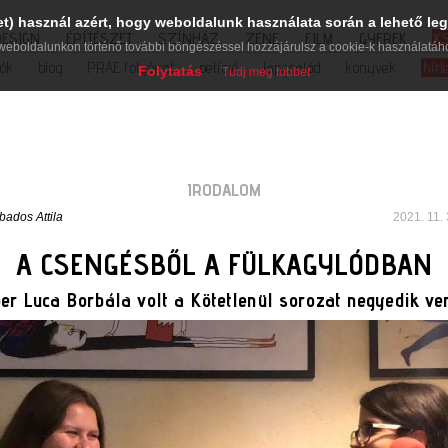
et) használ azért, hogy weboldalunk használata során a lehető leg
DESIGN
ÉPÍTÉSZET
SZÍNHÁZ
ZENE
FILM
GYEREK
K
weboldalunkon történő további böngészéssel hozzájárulsz a cookie-k használatáh
iók
blog
PRAE folyóirat
petíció
lapcsalád
könyvek
hírl
Folytatás
Tudj meg többet
IRODALOM
bados Attila
2021. 11. 
A CSENGÉSBŐL A FÜLKAGYLÓDBAN
er Luca Borbála volt a Kötetlenül sorozat negyedik ve