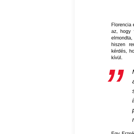
Florencia 
az, hogy 
elmondta,
hiszen re
kérdés, h
kívül.
Egy Erzséb