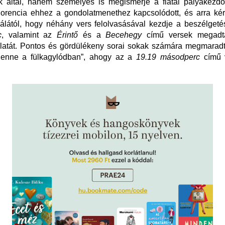
k által, hanem személyes is megismerje a fiatal pályakezdő
lorencia ehhez a gondolatmenethez kapcsolódott, és arra ké
álától, hogy néhány vers felolvasásával kezdje a beszélgeté
c
, valamint az
Érintő
és a
Becehegy
című versek megadtá
latát. Pontos és gördülékeny sorai sokak számára megmaradt
lenne a fülkagylódban”, ahogy az a
19.19 másodperc
című 