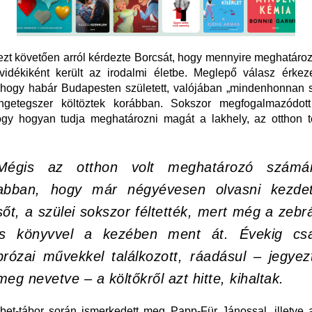
ezt követően arról kérdezte Borcsát, hogy mennyire meghatár
vidékiként került az irodalmi életbe. Meglepő válasz érkeze
 hogy habár Budapesten született, valójában „mindenhonnan s
ngetegszer költöztek korábban. Sokszor megfogalmazódo
ogy hogyan tudja meghatározni magát a lakhely, az otthon t
Mégis az otthon volt meghatározó számá
abban, hogy már négyévesen olvasni kezdet
sőt, a szülei sokszor féltették, mert még a zebr
is könyvvel a kezében ment át. Évekig cs
prózai művekkel találkozott, ráadásul – jegyez
meg nevetve – a költőkről azt hitte, kihaltak.
et-tábor során ismerkedett meg Papp-Für Jánossal, illetve 