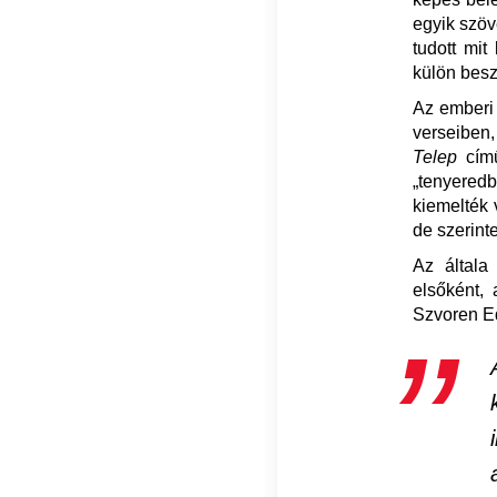
egyik szöv
tudott mit
külön besz
Az emberi 
verseiben,
Telep
című
„tenyeredb
kiemelték 
de szerint
Az általa
elsőként, 
Szvoren Ed