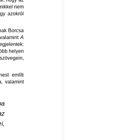
amikkel nem
ogy azokról
lnak Borcsa
 valamint
A
gjelentek:
Több helyen
 szövegein,
est említi
a, valamint
ba
az
i,