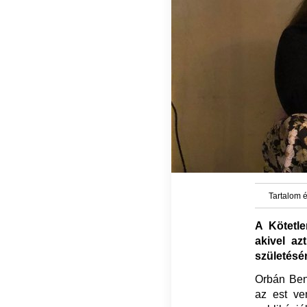
Tartalom é
A Kötetl
akivel az
születésér
Orbán Benc
az est ve