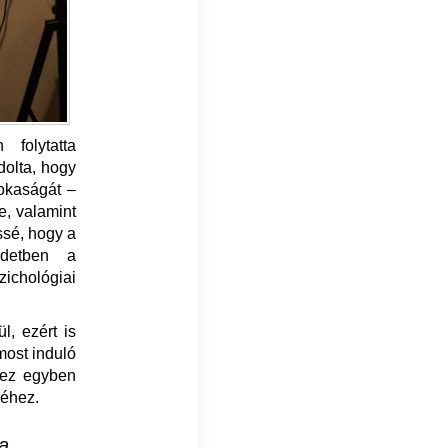
folytatta
dolta, hogy
sokaságát –
, valamint
ssé, hogy a
zdetben a
chológiai
l, ezért is
most induló
e ez egyben
méhez.
a,