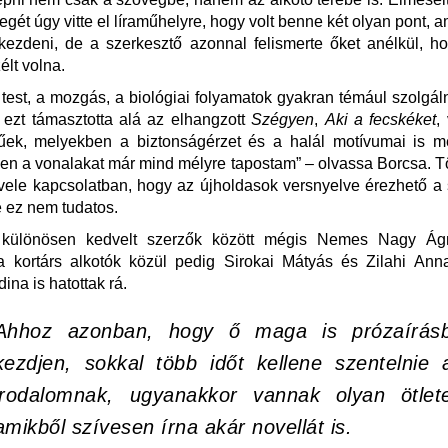
egét úgy vitte el líraműhelyre, hogy volt benne két olyan pont, 
 kezdeni, de a szerkesztő azonnal felismerte őket anélkül, h
élt volna.
test, a mozgás, a biológiai folyamatok gyakran témául szolgá
 ezt támasztotta alá az elhangzott
Szégyen
,
Aki a fecskéket
,
ek, melyekben a biztonságérzet és a halál motívumai is me
en a vonalakat már mind mélyre tapostam” – olvassa Borcsa. 
vele kapcsolatban, hogy az újholdasok versnyelve érezhető a
e ez nem tudatos.
 különösen kedvelt szerzők között mégis Nemes Nagy Ágn
a kortárs alkotók közül pedig Sirokai Mátyás és Zilahi Ann
ina is hatottak rá.
Ahhoz azonban, hogy ő maga is prózaírás
kezdjen, sokkal több időt kellene szentelnie 
irodalomnak, ugyanakkor vannak olyan ötlete
amikből szívesen írna akár novellát is.