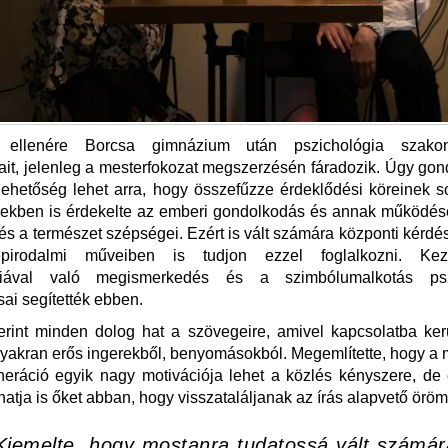
 ellenére Borcsa gimnázium után pszichológia szakon 
it, jelenleg a mesterfokozat megszerzésén fáradozik. Úgy gon
lehetőség lehet arra, hogy összefűzze érdeklődési köreinek 
sekben is érdekelte az emberi gondolkodás és annak működése
 és a természet szépségei. Ezért is vált számára központi kérdé
épirodalmi műveiben is tudjon ezzel foglalkozni. Ke
piával való megismerkedés és a szimbólumalkotás pszi
ai segítették ebben.
rint minden dolog hat a szövegeire, amivel kapcsolatba kerü
gyakran erős ingerekből, benyomásokból. Megemlítette, hogy a 
neráció egyik nagy motivációja lehet a közlés kényszere, d
atja is őket abban, hogy visszataláljanak az írás alapvető örö
Kiemelte, hogy mostanra tudatossá vált számár