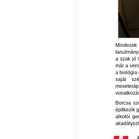
Mindezek
tanulmánya
a szak jó 
már a ver
a biológia
saját sz
meseterá
vonatkozás
Borcsa sze
építkezik 
alkotói ge
akadályozh