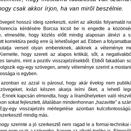
hogy csak akkor írjon, ha van miről beszélnie.
övegeit hosszú ideig szerkeszti, ezért az alkotás folyamatát n
 Florencia kérdésére Borcsa kicsit be is engedte a közönség
, elmesélte, hogy közlés előtt mindig alaposan átnézi a s
tt korrektúra pedig erre új lehetőséget ad. Ebben a folyamatba
tatja verseit olyan embereknek, akiknek a véleménye m
iemelte, hogy szereti az alapos kritikát, sőt, a negatívakb
es tanulni, mint a pozitív visszajelzésekből. Ebből fakadóan s
dolgozik egy-egy szövegen, amely véleménye szerint a mostan
tossága is egyben.
 azonban ez azzal is párosul, hogy akár évekig nem publiká
szövegeket, kvázi készen akarja leírni őket, a lehető legc
. Ennek kapcsán elmondta, hogy a líraműhelyeken való részv
kon sokat fejlesztett, általában mindenhonnan „hazavitte” a szá
 Egy-egy visszajelzés mérlegelése azonban kulcsfontosságú
szerkesztő mindig más.
hogy szerinte a jó szerkesztő nem ragad le a formai-technikai
pni nem csak a szövegbe, hanem az alkotó terébe is. Elmesél