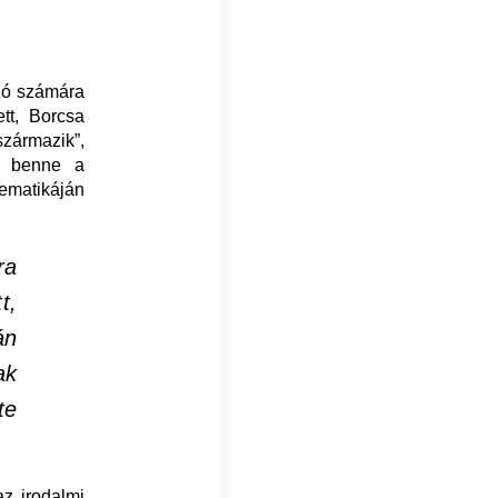
ozó számára
tt, Borcsa
zármazik”,
tt benne a
ematikáján
ra
t,
án
ak
te
az irodalmi