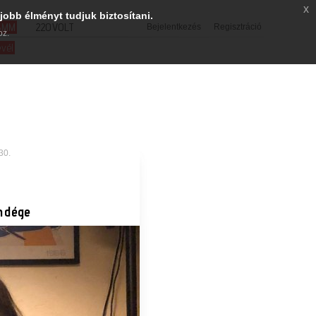
x
jobb élményt tudjuk biztosítani.
SMM
220VOLT
Bejelentkezés
Regisztráció
oz.
evél
30.
ndége