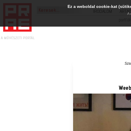
Ez a weboldal cookie-kat (sütik
IRODALOM
ART&
A 
portfól
Sza
Weeb