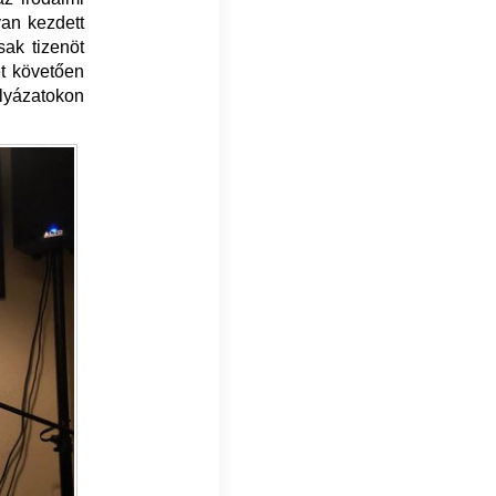
yan kezdett
sak tizenöt
ét követően
lyázatokon