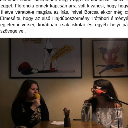
zeggel. Florencia ennek kapcsán arra volt kíváncsi, hogy hog
, illetve váratott-e magára az írás, mivel Borcsa ekkor még c
 Elmesélte, hogy az első Hajdúböszörményi Írótábori élmény
egjelenni versei, korábban csak iskolai és egyéb helyi pá
 szövegeivel.