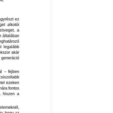
agyrészt ez
et alkotói
zöveget, a
n általában
eghatározó
ól legalább
okszor akár
i generáció
l – fejben
siszoltabb
étel ezeken
mára fontos
, hiszen a
 elemeknél,
te, hogy az