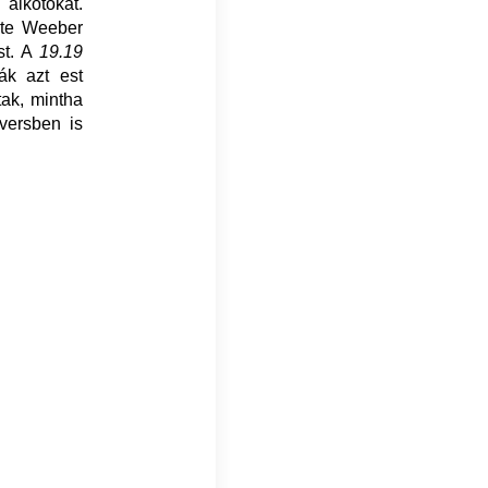
 alkotókat.
rte Weeber
st. A
19.19
k azt est
ak, mintha
versben is