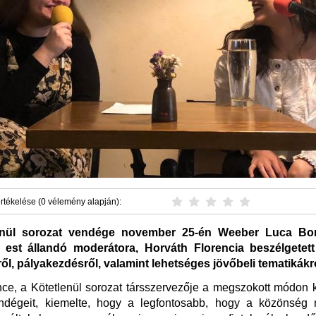
rtékelése (0 vélemény alapján):
enül sorozat vendége november 25-én Weeber Luca Borb
t est állandó moderátora, Horváth Florencia beszélgetet
ől, pályakezdésről, valamint lehetséges jövőbeli tematikákr
e, a Kötetlenül sorozat társszervezője a megszokott módon 
ndégeit, kiemelte, hogy a legfontosabb, hogy a közönség