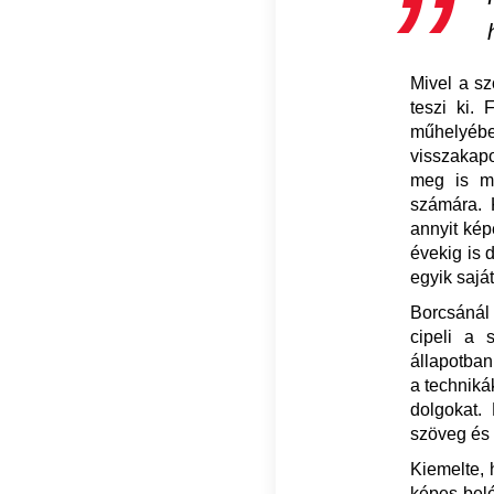
Mivel a sz
teszi ki.
műhelyébe
visszakapo
meg is mu
számára. K
annyit kép
évekig is 
egyik sajá
Borcsánál
cipeli a 
állapotban
a techniká
dolgokat.
szöveg és 
Kiemelte, 
képes belé