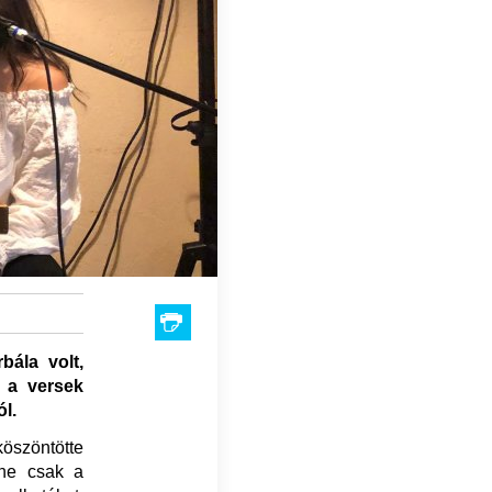
ála volt,
t a versek
ól.
köszöntötte
 ne csak a