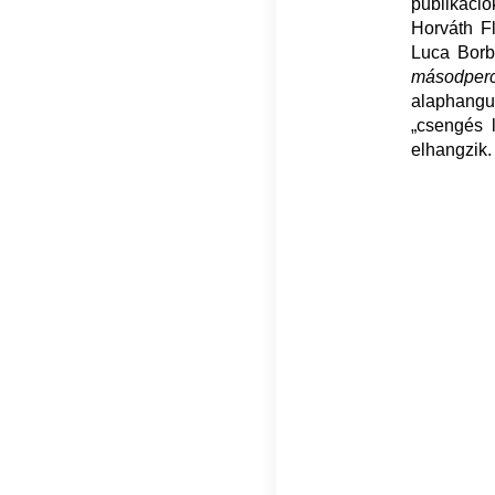
publikáció
Horváth F
Luca Borb
másodper
alaphangu
„csengés 
elhangzik.