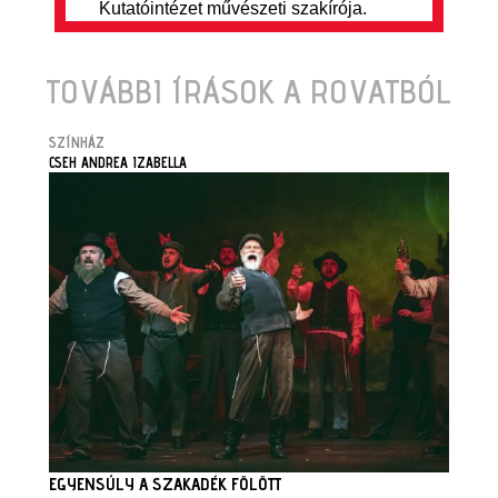
Kutatóintézet művészeti szakírója.
TOVÁBBI ÍRÁSOK A ROVATBÓL
SZÍNHÁZ
CSEH ANDREA IZABELLA
EGYENSÚLY A SZAKADÉK FÖLÖTT