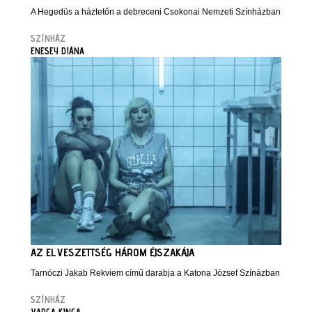
A Hegedüs a háztetőn a debreceni Csokonai Nemzeti Színházban
SZÍNHÁZ
ENESEY DIÁNA
AZ ELVESZETTSÉG HÁROM ÉJSZAKÁJA
Tarnóczi Jakab Rekviem című darabja a Katona József Színázban
SZÍNHÁZ
VARGA KINGA