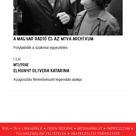
A MAGYAR RÁDIÓ ÉS AZ MTVA ARCHÍVUM
Folytatódik a szakmai egyeztetés
FILM
MTI/PRAE
ELHUNYT OLIVERA KATARINA
A jugoszláv filmművészet legendás alakja
RSS
•
1%
•
LINKAJÁNLÓ
•
ÍRJON NEKÜNK
•
MÉDIAAJÁNLAT
•
IMPRESSZUM
•
FELHASZNÁLÁSI FELTÉTELEK
•
ADATKEZELÉSI TÁJÉKOZTATÓ