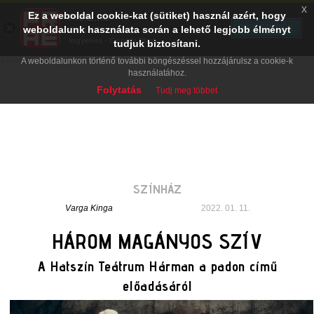
x
Ez a weboldal cookie-kat (sütiket) használ azért, hogy
PRAE.HU
×
TELEPÍTÉS
weboldalunk használata során a lehető legjobb élményt
Digital Evolution
Ingyenes - Google Play
tudjuk biztosítani.
A weboldalunkon történő további böngészéssel hozzájárulsz a cookie-k
használatához.
Folytatás
Tudj meg többet
SZÍNHÁZ
Varga Kinga
2022. 01. 11.
HÁROM MAGÁNYOS SZÍV
A Hatszín Teátrum Hárman a padon című
előadásáról