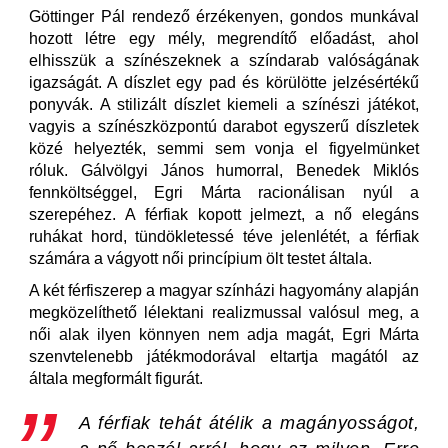
Göttinger Pál rendező érzékenyen, gondos munkával
hozott létre egy mély, megrendítő előadást, ahol
elhisszük a színészeknek a színdarab valóságának
igazságát. A díszlet egy pad és körülötte jelzésértékű
ponyvák. A stilizált díszlet kiemeli a színészi játékot,
vagyis a színészközpontú darabot egyszerű díszletek
közé helyezték, semmi sem vonja el figyelmünket
róluk. Gálvölgyi János humorral, Benedek Miklós
fennköltséggel, Egri Márta racionálisan nyúl a
szerepéhez. A férfiak kopott jelmezt, a nő elegáns
ruhákat hord, tündökletessé téve jelenlétét, a férfiak
számára a vágyott női princípium ölt testet általa.
A két férfiszerep a magyar színházi hagyomány alapján
megközelíthető lélektani realizmussal valósul meg, a
női alak ilyen könnyen nem adja magát, Egri Márta
szenvtelenebb játékmodorával eltartja magától az
általa megformált figurát.
A férfiak tehát átélik a magányosságot,