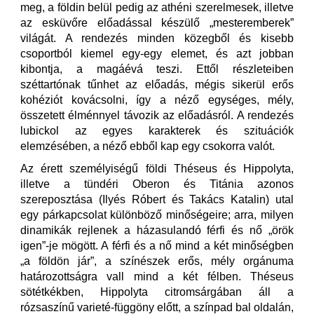
meg, a földin belül pedig az athéni szerelmesek, illetve
az esküvőre előadással készülő „mesteremberek”
világát. A rendezés minden közegből és kisebb
csoportból kiemel egy-egy elemet, és azt jobban
kibontja, a magáévá teszi. Ettől részleteiben
széttartónak tűnhet az előadás, mégis sikerül erős
kohéziót kovácsolni, így a néző egységes, mély,
összetett élménnyel távozik az előadásról. A rendezés
lubickol az egyes karakterek és szituációk
elemzésében, a néző ebből kap egy csokorra valót.
Az érett személyiségű földi Théseus és Hippolyta,
illetve a tündéri Oberon és Titánia azonos
szereposztása (Ilyés Róbert és Takács Katalin) utal
egy párkapcsolat különböző minőségeire; arra, milyen
dinamikák rejlenek a házasulandó férfi és nő „örök
igen”-je mögött. A férfi és a nő mind a két minőségben
„a földön jár”, a színészek erős, mély orgánuma
határozottságra vall mind a két félben. Théseus
sötétkékben, Hippolyta citromsárgában áll a
rózsaszínű varieté-függöny előtt, a színpad bal oldalán,