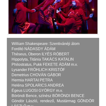
William Shakespeare: Szentivánéji álom
Fordító NÁDASDY ÁDÁM
Théseus, Oberon ILYÉS RÓBERT
Hippolyta, Titánia TAKÁCS KATALIN
Philostratus, Pukk FEKETE ÁDÁM m.v.
Lysander FRÖHLICH KRISTÓF
Demetrius CHOVÁN GÁBOR
Hermia HARTAI PETRA
Heléna SPOLARICS ANDREA
Égeus LUGOSI GYÖRGY m.v.
Böröndi Bence, színész BÖRÖNDI BENCE
Göndör László, rendező, Mustármag GÖNDÖR