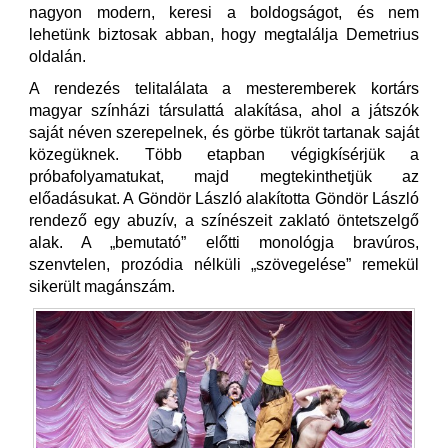
nagyon modern, keresi a boldogságot, és nem
lehetünk biztosak abban, hogy megtalálja Demetrius
oldalán.
A rendezés telitalálata a mesteremberek kortárs
magyar színházi társulattá alakítása, ahol a játszók
saját néven szerepelnek, és görbe tükröt tartanak saját
közegüknek. Több etapban végigkísérjük a
próbafolyamatukat, majd megtekinthetjük az
előadásukat. A Göndör László alakította Göndör László
rendező egy abuzív, a színészeit zaklató öntetszelgő
alak. A „bemutató” előtti monológja bravúros,
szenvtelen, prozódia nélküli „szövegelése” remekül
sikerült magánszám.