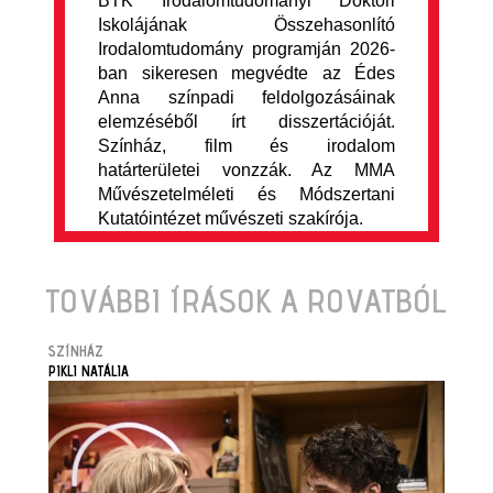
BTK Irodalomtudományi Doktori
Iskolájának Összehasonlító
Irodalomtudomány programján 2026-
ban sikeresen megvédte az Édes
Anna színpadi feldolgozásáinak
elemzéséből írt disszertációját.
Színház, film és irodalom
határterületei vonzzák. Az MMA
Művészetelméleti és Módszertani
Kutatóintézet művészeti szakírója.
TOVÁBBI ÍRÁSOK A ROVATBÓL
SZÍNHÁZ
PIKLI NATÁLIA