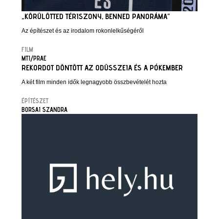
„KÖRÜLÖTTED TÉRISZONY, BENNED PANORÁMA”
Az építészet és az irodalom rokonlelkűségéről
FILM
MTI/PRAE
REKORDOT DÖNTÖTT AZ ODÜSSZEIA ÉS A PÓKEMBER
A két film minden idők legnagyobb összbevételét hozta
ÉPÍTÉSZET
BORSAI SZANDRA