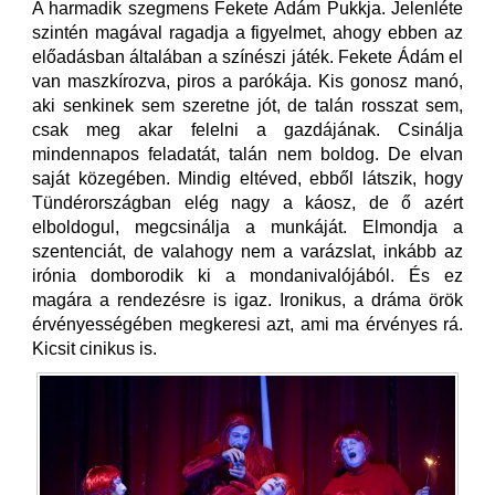
A harmadik szegmens Fekete Ádám Pukkja. Jelenléte
szintén magával ragadja a figyelmet, ahogy ebben az
előadásban általában a színészi játék. Fekete Ádám el
van maszkírozva, piros a parókája. Kis gonosz manó,
aki senkinek sem szeretne jót, de talán rosszat sem,
csak meg akar felelni a gazdájának. Csinálja
mindennapos feladatát, talán nem boldog. De elvan
saját közegében. Mindig eltéved, ebből látszik, hogy
Tündérországban elég nagy a káosz, de ő azért
elboldogul, megcsinálja a munkáját. Elmondja a
szentenciát, de valahogy nem a varázslat, inkább az
irónia domborodik ki a mondanivalójából. És ez
magára a rendezésre is igaz. Ironikus, a dráma örök
érvényességében megkeresi azt, ami ma érvényes rá.
Kicsit cinikus is.