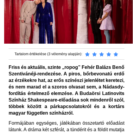
Tartalom értékelése (3 vélemény alapján):
Friss és aktuális, szinte „ropog” Fehér Balázs Benő
Szentivánéji-rendezése. A piros, bőrbevonatú erdő
az érzékekre hat, az erős színészi jelenlétet keretezi,
és nem marad el a szoros olvasat sem, a Nádasdy-
fordítás értelmező elemzése. A Budaörsi Latinovits
Színház Shakespeare-előadása sok mindenről szól,
többek között a párkapcsolatokról és a kortárs
magyar független színházról.
Formájában egységes, játékában összetartó előadást
látunk. A dráma két szférát, a tündérit és a földit mutatja