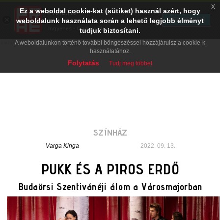
x
Ez a weboldal cookie-kat (sütiket) használ azért, hogy
PRAE.HU
×
TELEPÍTÉS
weboldalunk használata során a lehető legjobb élményt
Digital Evolution
Ingyenes - Google Play
tudjuk biztosítani.
A weboldalunkon történő további böngészéssel hozzájárulsz a cookie-k
használatához.
Folytatás
Tudj meg többet
SZÍNHÁZ
Varga Kinga
2022. 09. 13.
PUKK ÉS A PIROS ERDŐ
Budaörsi Szentivánéji álom a Városmajorban