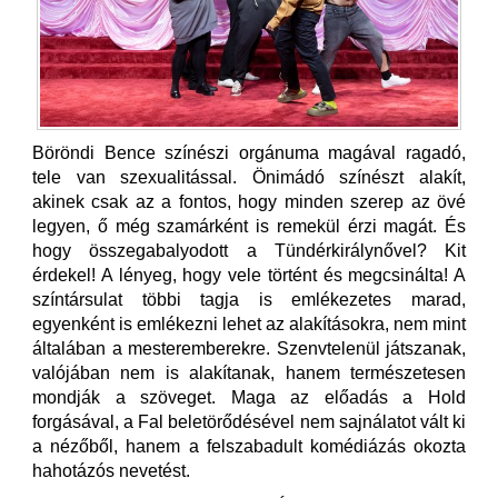
Böröndi Bence színészi orgánuma magával ragadó,
tele van szexualitással. Önimádó színészt alakít,
akinek csak az a fontos, hogy minden szerep az övé
legyen, ő még szamárként is remekül érzi magát. És
hogy összegabalyodott a Tündérkirálynővel? Kit
érdekel! A lényeg, hogy vele történt és megcsinálta! A
színtársulat többi tagja is emlékezetes marad,
egyenként is emlékezni lehet az alakításokra, nem mint
általában a mesteremberekre. Szenvtelenül játszanak,
valójában nem is alakítanak, hanem természetesen
mondják a szöveget. Maga az előadás a Hold
forgásával, a Fal beletörődésével nem sajnálatot vált ki
a nézőből, hanem a felszabadult komédiázás okozta
hahotázós nevetést.