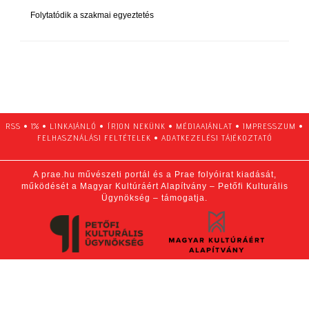
Folytatódik a szakmai egyeztetés
RSS
•
1%
•
LINKAJÁNLÓ
•
ÍRJON NEKÜNK
•
MÉDIAAJÁNLAT
•
IMPRESSZUM
•
FELHASZNÁLÁSI FELTÉTELEK
•
ADATKEZELÉSI TÁJÉKOZTATÓ
A prae.hu művészeti portál és a Prae folyóirat kiadását,
működését a Magyar Kultúráért Alapítvány – Petőfi Kulturális
Ügynökség – támogatja.