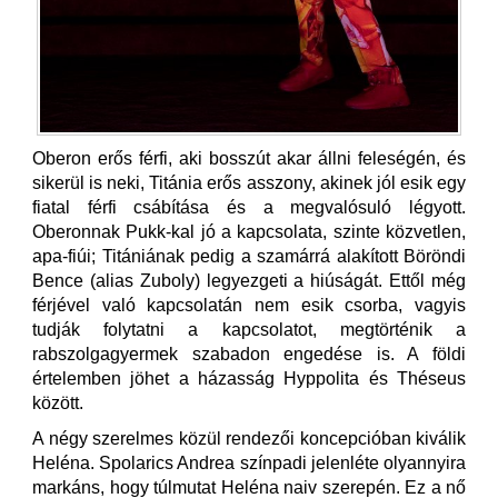
Oberon erős férfi, aki bosszút akar állni feleségén, és
sikerül is neki, Titánia erős asszony, akinek jól esik egy
fiatal férfi csábítása és a megvalósuló légyott.
Oberonnak Pukk-kal jó a kapcsolata, szinte közvetlen,
apa-fiúi; Titániának pedig a szamárrá alakított Böröndi
Bence (alias Zuboly) legyezgeti a hiúságát. Ettől még
férjével való kapcsolatán nem esik csorba, vagyis
tudják folytatni a kapcsolatot, megtörténik a
rabszolgagyermek szabadon engedése is. A földi
értelemben jöhet a házasság Hyppolita és Théseus
között.
A négy szerelmes közül rendezői koncepcióban kiválik
Heléna. Spolarics Andrea színpadi jelenléte olyannyira
markáns, hogy túlmutat Heléna naiv szerepén. Ez a nő