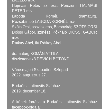
LÁSZLÓ m.v.
Hajmási Péter, színész, Porszem HAJMÁSI
PÉTER m.v.
Laboda Kornél, dramaturg,
Rózsabimbó LABODA KORNÉL m.v.
Szőts Orsi, asszisztens, Borsóvirág SZŐTS ORSI
Dióssi Gábor, színész, Pókháló DIÓSSI GÁBOR
m.v.
Rátkay Ábel, fiú Rátkay Ábel
dramaturg KOMÁN ATTILA
díszlettervező DEVICH BOTOND
Városmajori Szabadtéri Színpad
2022. augusztus 27.
Budaörsi Latinovits Színház
2019. december 18.
A képek forrása a Budaörsi Latinovits Színház
facebook-oldala: