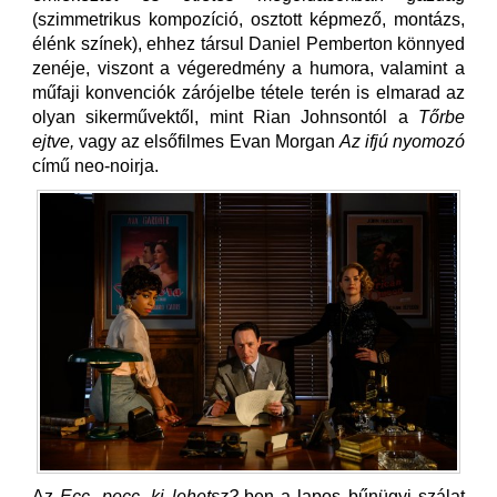
(szimmetrikus kompozíció, osztott képmező, montázs,
élénk színek), ehhez társul Daniel Pemberton könnyed
zenéje, viszont a végeredmény a humora, valamint a
műfaji konvenciók zárójelbe tétele terén is elmarad az
olyan sikerművektől, mint Rian Johnsontól a
Tőrbe
ejtve,
vagy az elsőfilmes Evan Morgan
Az
ifjú
nyomozó
című neo-noirja.
Az
Ecc, pecc, ki lehetsz?-
ben a
lapos bűnügyi szálat