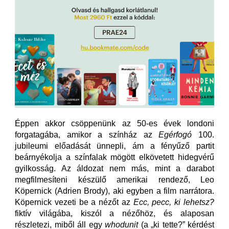
Éppen akkor csöppenünk az 50-es évek londoni
forgatagába, amikor a színház az
Egérfogó
100.
jubileumi előadását ünnepli, ám a fényűző partit
beárnyékolja a színfalak mögött elkövetett hidegvérű
gyilkosság. Az áldozat nem más, mint a darabot
megfilmesíteni készülő amerikai rendező, Leo
Köpernick (Adrien Brody), aki egyben a film narrátora.
Köpernick vezeti be a nézőt az
Ecc, pecc, ki lehetsz?
fiktív világába, kiszól a nézőhöz, és alaposan
részletezi, miből áll egy
whodunit
(a „ki tette?” kérdést