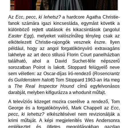
Az
Ecc
,
pecc
,
ki
lehetsz?
a hardcore Agatha Christie-
fanok számára igazi kincsesláda, egymást követik a
különböző rejtett utalások és kikacsintások (angolul
Easter Egg
), melyeket valószínűleg tényleg csak az
elkötelezett Christie-rajongók vesznek észre. Ilyen
például, hogy az angol forgatókönyvíró extravagáns
lakhelye az art deco stílusú Florin Court panelházban
található, ahol a David Suchet-féle népszerű
sorozatban Poirot is lakott. Stoppard felügyelő neve
sem véletlen: az Oscar-díjas író-rendező (
Rosencrantz
és
Guildenstern
halott
) Tom Stoppard 1963-an írta meg
a
The
Real
Inspector
Hound
című egyfelvonásos
darabját, melyben kifigurázza a whodunit műfajt.
A televíziós közeget mozira cserélve a rendező, Tom
George és a forgatókönyvíró, Mark Chappell az
Ecc
,
pecc
,
ki
lehetsz?
elkészítésével nem revizionálják a
krimi műfaját. A képi megjelenítés Wes Andersonra
emlékeztet és ötletes megoldásokban gazdag