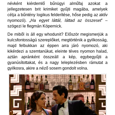
névként kiérdemlő bűnügyi alműfaj azokat a
jellegzetesen brit krimiket gyűjti magába, amelyek
célja a bűntény logikus felderítése, hőse pedig az aktív
nyomozó). „
Ha egyet láttál, láttad az összeset
” –
szögezi le flegmán Köpernick.
De miből is áll egy whodunit? Először megismerjük a
kulcsfontosságú szereplőket, megtörténik a gyilkosság,
majd felbukkan az éppen arra járó nyomozó, aki
kikérdezi a szemtanúkat, eleinte téves nyomon halad,
aztán apránként összeáll a kép, egybegyűjti a
gyanúsítottakat, és a nagy leleplezésben rámutat a
gyilkosra, akire a néző sosem gondolt volna.