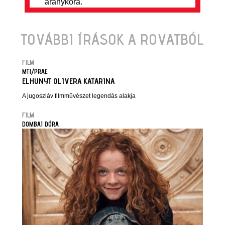
aranykora.
TOVÁBBI ÍRÁSOK A ROVATBÓL
FILM
MTI/PRAE
ELHUNYT OLIVERA KATARINA
A jugoszláv filmművészet legendás alakja
FILM
DOMBAI DÓRA