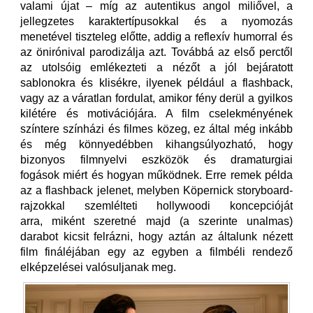
valami újat – míg az autentikus angol miliővel, a
jellegzetes karaktertípusokkal és a nyomozás
menetével tiszteleg előtte, addig a reflexív humorral és
az önirónival parodizálja azt. Továbbá az első perctől
az utolsóig emlékezteti a nézőt a jól bejáratott
sablonokra és klisékre, ilyenek például a flashback,
vagy az a váratlan fordulat, amikor fény derül a gyilkos
kilétére és motivációjára. A film cselekményének
színtere színházi és filmes közeg, ez által még inkább
és még könnyedébben kihangsúlyozható, hogy
bizonyos filmnyelvi eszközök és dramaturgiai
fogások miért és hogyan működnek. Erre remek példa
az a flashback jelenet, melyben Köpernick storyboard-
rajzokkal szemlélteti hollywoodi koncepcióját
arra, miként szeretné majd (a szerinte unalmas)
darabot kicsit felrázni, hogy aztán az általunk nézett
film fináléjában egy az egyben a filmbéli rendező
elképzelései valósuljanak meg.