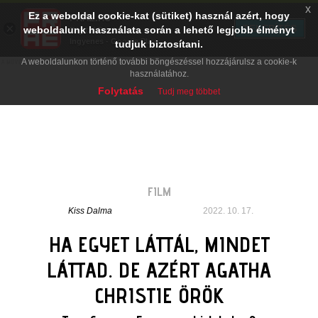
x
Ez a weboldal cookie-kat (sütiket) használ azért, hogy
PRAE.HU
×
TELEPÍTÉS
weboldalunk használata során a lehető legjobb élményt
Digital Evolution
Ingyenes - Google Play
tudjuk biztosítani.
A weboldalunkon történő további böngészéssel hozzájárulsz a cookie-k
használatához.
Folytatás
Tudj meg többet
FILM
Kiss Dalma
2022. 10. 17.
HA EGYET LÁTTÁL, MINDET
LÁTTAD. DE AZÉRT AGATHA
CHRISTIE ÖRÖK