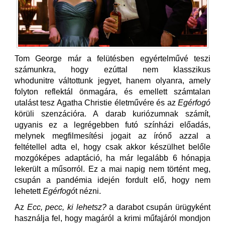
Tom George már a felütésben egyértelművé teszi
számunkra, hogy ezúttal nem klasszikus
whodunitre váltottunk jegyet, hanem olyanra, amely
folyton reflektál önmagára, és emellett számtalan
utalást tesz Agatha Christie életművére és az
Egérfogó
körüli szenzációra. A darab kuriózumnak számít,
ugyanis ez a legrégebben futó színházi előadás,
melynek megfilmesítési jogait az írónő azzal a
feltétellel adta el, hogy csak akkor készülhet belőle
mozgóképes adaptáció, ha már legalább 6 hónapja
lekerült a műsorról. Ez a mai napig nem történt meg,
csupán a pandémia idején fordult elő, hogy nem
lehetett
Egérfogó
t nézni.
Az
Ecc, pecc, ki lehetsz?
a darabot csupán ürügyként
használja fel, hogy magáról a krimi műfajáról mondjon