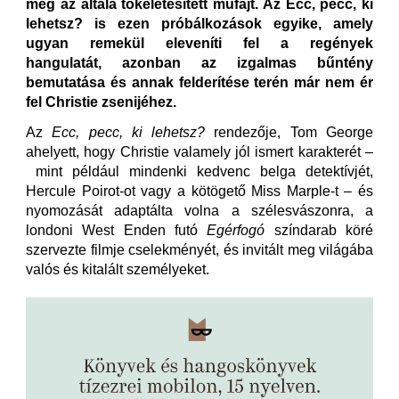
meg az általa tökéletesített műfajt. Az Ecc, pecc, ki
lehetsz? is ezen próbálkozások egyike, amely
ugyan remekül eleveníti fel a regények
hangulatát, azonban az izgalmas bűntény
bemutatása és annak felderítése terén már nem ér
fel Christie zsenijéhez.
Az
Ecc, pecc, ki lehetsz?
rendezője, Tom George
ahelyett, hogy Christie valamely jól ismert karakterét –
mint például mindenki kedvenc belga detektívjét,
Hercule Poirot-ot vagy a kötögető Miss Marple-t – és
nyomozását adaptálta volna a szélesvászonra, a
londoni West Enden futó
Egérfogó
színdarab köré
szervezte filmje cselekményét, és invitált meg világába
valós és kitalált személyeket.