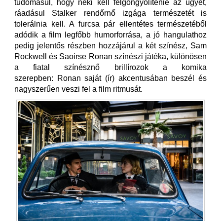
tudomásul, hogy neki kell felgöngyölítenie az ügyet,
ráadásul Stalker rendőrnő izgága természetét is
tolerálnia kell. A furcsa pár ellentétes természetéből
adódik a film legfőbb humorforrása, a jó hangulathoz
pedig jelentős részben hozzájárul a két színész, Sam
Rockwell és Saoirse Ronan színészi játéka, különösen
a fiatal színésznő brillírozok a komika
szerepben: Ronan saját (ír) akcentusában beszél és
nagyszerűen veszi fel a film ritmusát.