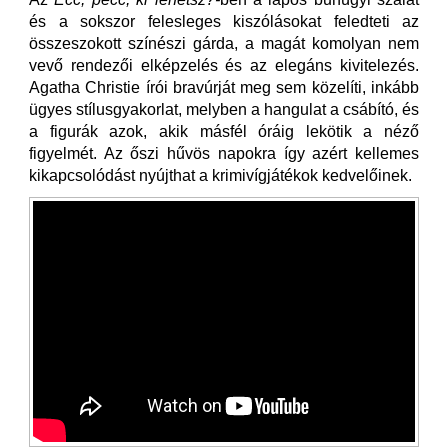
és a sokszor felesleges kiszólásokat feledteti az
összeszokott színészi gárda, a magát komolyan nem
vevő rendezői elképzelés és az elegáns kivitelezés.
Agatha Christie írói bravúrját meg sem közelíti, inkább
ügyes stílusgyakorlat, melyben a hangulat a csábító, és
a figurák azok, akik másfél óráig lekötik a néző
figyelmét. Az őszi hűvös napokra így azért kellemes
kikapcsolódást nyújthat a krimivígjátékok kedvelőinek.