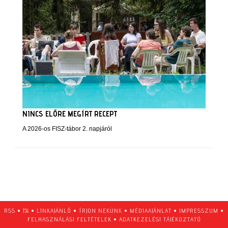
NINCS ELŐRE MEGÍRT RECEPT
A 2026-os FISZ-tábor 2. napjáról
RSS
•
1%
•
LINKAJÁNLÓ
•
ÍRJON NEKÜNK
•
MÉDIAAJÁNLAT
•
IMPRESSZUM
•
FELHASZNÁLÁSI FELTÉTELEK
•
ADATKEZELÉSI TÁJÉKOZTATÓ