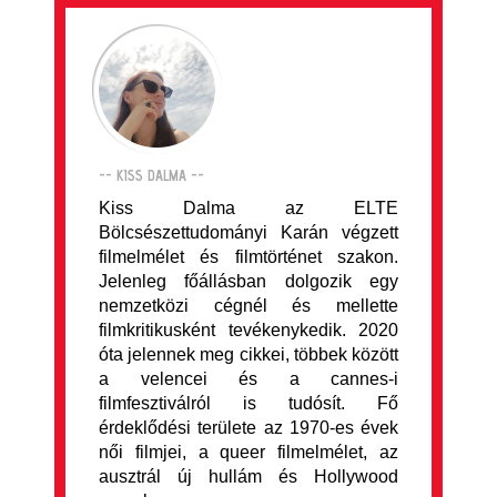
-- KISS DALMA --
Kiss Dalma az ELTE
Bölcsészettudományi Karán végzett
filmelmélet és filmtörténet szakon.
Jelenleg főállásban dolgozik egy
nemzetközi cégnél és mellette
filmkritikusként tevékenykedik. 2020
óta jelennek meg cikkei, többek között
a velencei és a cannes-i
filmfesztiválról is tudósít. Fő
érdeklődési területe az 1970-es évek
női filmjei, a queer filmelmélet, az
ausztrál új hullám és Hollywood