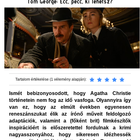
Tom George: Ecc, pecc, ki lehetsz?
Tartalom értékelése (1 vélemény alapján):
Ismét bebizonyosodott, hogy Agatha Christie
történetein nem fog az idő vasfoga. Olyannyira így
van ez, hogy az elmúlt években egyenesen
reneszánszukat élik az írónő műveit feldolgozó
adaptációk, valamint a (főként brit) filmkészítők
inspirációért is előszeretettel fordulnak a krimi
nagyasszonyához, hogy sikeresen idézhessék