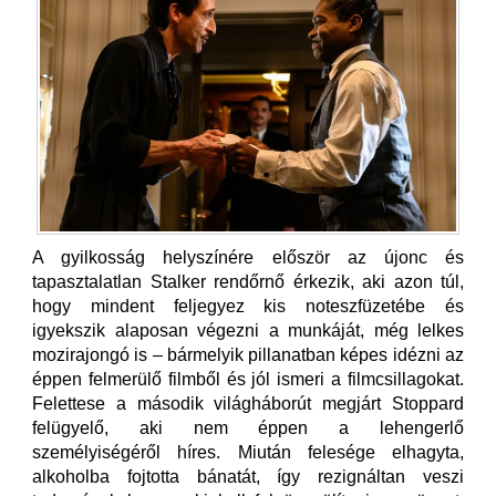
A gyilkosság helyszínére először az újonc és
tapasztalatlan Stalker rendőrnő érkezik, aki azon túl,
hogy mindent feljegyez kis noteszfüzetébe és
igyekszik alaposan végezni a munkáját, még lelkes
mozirajongó is – bármelyik pillanatban képes idézni az
éppen felmerülő filmből és jól ismeri a filmcsillagokat.
Felettese a második világháborút megjárt Stoppard
felügyelő, aki nem éppen a lehengerlő
személyiségéről híres. Miután felesége elhagyta,
alkoholba fojtotta bánatát, így rezignáltan veszi