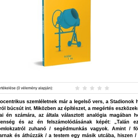
rtékelése (0 vélemény alapján):
ocentrikus szemléletnek már a legelső vers, a Stadionok 
ról búcsút int. Miközben az építészet, a megértés eszközeké
ai én számára, az általa választott analógia magában 
telenség és az én felszámolódásának képét: „Talán ez
omlokzatról zuhanó / segédmunkás vagyok. Amint / föl
rnak és áthúzzák / a testem egy másik utcába, hiszen / k