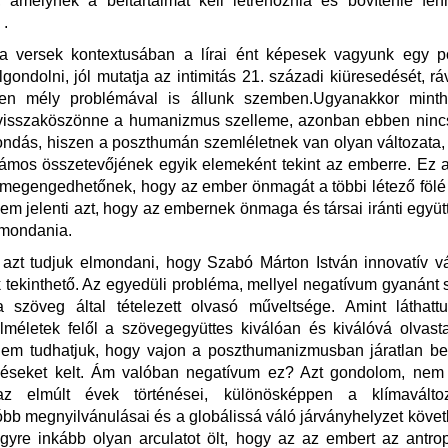
t, amelynek a beltartalmát kell létrehoznia és bővítenie f
 .
a versek kontextusában a lírai ént képesek vagyunk egy 
gondolni, jól mutatja az intimitás 21. századi kiüresedését, ráv
en mély problémával is állunk szemben.Ugyanakkor mint
a visszaköszönne a humanizmus szelleme, azonban ebben nin
ndás, hiszen a poszthumán szemléletnek van olyan változata
ámos összetevőjének egyik elemeként tekint az emberre. Ez 
 megengedhetőnek, hogy az ember önmagát a többi létező fölé
m jelenti azt, hogy az embernek önmaga és társai iránti együtt
 mondania.
azt tudjuk elmondani, hogy Szabó Márton István innovatív v
 tekinthető. Az egyedüli probléma, mellyel negatívum gyanánt 
a szöveg által tételezett olvasó műveltsége. Amint láthattu
 elméletek felől a szövegegyüttes kiválóan és kiválóvá olvast
em tudhatjuk, hogy vajon a poszthumanizmusban járatlan b
zéseket kelt. Ám valóban negatívum ez? Azt gondolom, nem fe
az elmúlt évek történései, különösképpen a klímaválto
bb megnyilvánulásai és a globálissá váló járványhelyzet köve
gyre inkább olyan arculatot ölt, hogy az az embert az antro