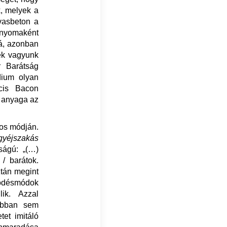
k, melyek a
vasbeton a
 nyomaként
á, azonban
ek vagyunk
r Barátság
dium olyan
cis Bacon
n anyaga az
tos módján.
gyéjszakás
ságú: „(…)
/ barátok.
ztán megint
ködésmódok
lik. Azzal
 abban sem
tet imitáló