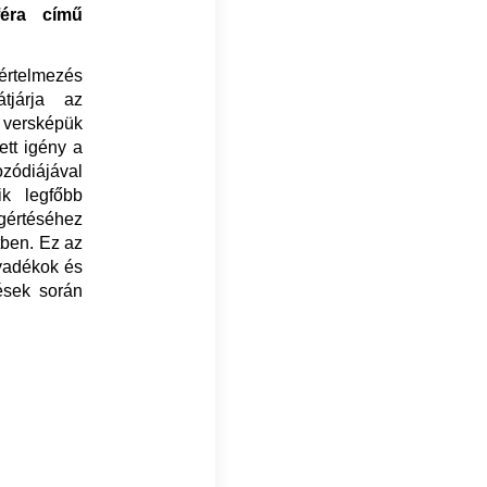
féra című
rtelmezés
tjárja az
versképük
tett igény a
zódiájával
ik legfőbb
egértéséhez
tben. Ez az
lyadékok és
ések során