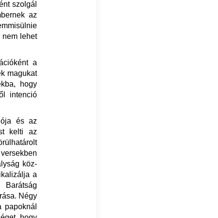
ént szolgál
mbernek az
semmisülnie
r nem lehet
ációként a
ek magukat
ékba, hogy
l intenció
iója és az
t kelti az
ülhatárolt
i versekben
ályság köz-
kalizálja a
r Barátság
írása. Négy
a papoknál
séget, hogy