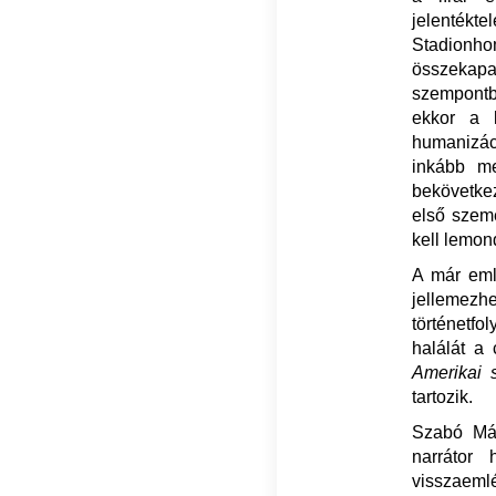
jelenték
Stadionh
összekapa
szempontbó
ekkor a 
humanizác
inkább me
bekövetkez
első szemé
kell lemo
A már eml
jellemez
történetfo
halálát a
Amerikai 
tartozik.
Szabó Már
narrátor 
visszaemlé