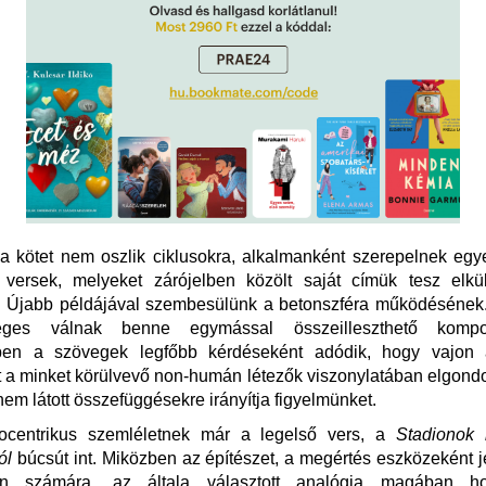
 kötet nem oszlik ciklusokra, alkalmanként szerepelnek egy
t versek, melyeket zárójelben közölt saját címük tesz elkül
. Újabb példájával szembesülünk a betonszféra működésének.
eges válnak benne egymással összeilleszthető kompo
ben a szövegek legfőbb kérdéseként adódik, hogy vajon 
t a minket körülvevő non-humán létezők viszonylatában elgond
em látott összefüggésekre irányítja figyelmünket.
ocentrikus szemléletnek már a legelső vers, a
Stadionok 
ól
búcsút int. Miközben az építészet, a megértés eszközeként 
én számára, az általa választott analógia magában h