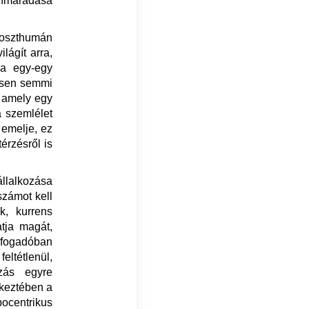
ennmaradása
poszthumán
ilágít arra,
ha egy-egy
csen semmi
, amely egy
a szemlélet
 emelje, ez
érzésről is
állalkozása
számot kell
k, kurrens
atja magát,
efogadóban
ltétlenül,
zás egyre
tkeztében a
pocentrikus