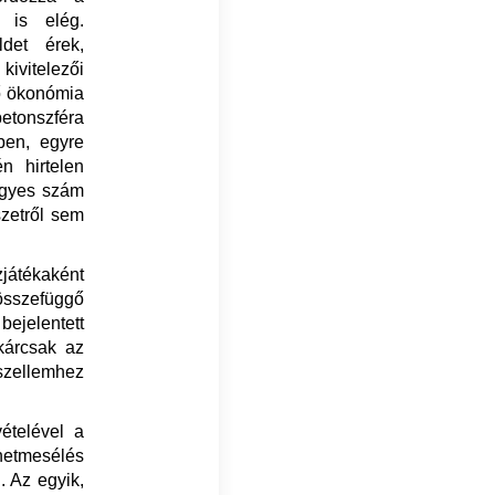
 is elég.
det érek,
ivitelezői
ző ökonómia
tonszféra
ben, egyre
n hirtelen
 egyes szám
szetről sem
játékaként
sszefüggő
bejelentett
kárcsak az
szellemhez
ételével a
netmesélés
. Az egyik,