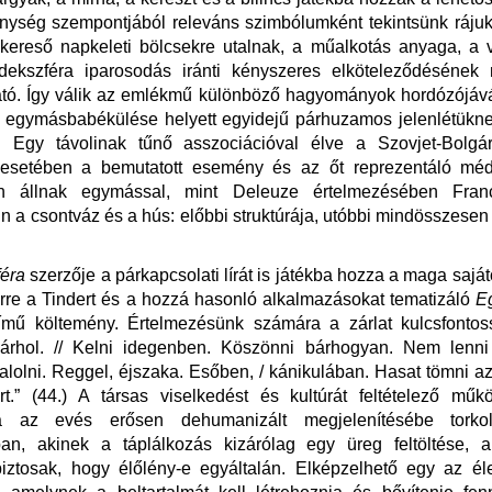
nység szempontjából releváns szimbólumként tekintsünk ráju
 kereső napkeleti bölcsekre utalnak, a műalkotás anyaga, a 
rdekszféra iparosodás iránti kényszeres elköteleződésének
ató. Így válik az emlékmű különböző hagyományok hordózójáv
 egymásbabékülése helyett egyidejű párhuzamos jelenlétükn
. Egy távolinak tűnő asszociációval élve a Szovjet-Bolgá
setében a bemutatott esemény és az őt reprezentáló mé
an állnak egymással, mint Deleuze értelmezésében Fran
n a csontváz és a hús: előbbi struktúrája, utóbbi mindösszese
féra
szerzője a párkapcsolati lírát is játékba hozza a maga sajá
rre a Tindert és a hozzá hasonló alkalmazásokat tematizáló
E
mű költemény. Értelmezésünk számára a zárlat kulcsfontos
árhol. // Kelni idegenben. Köszönni bárhogyan. Nem lenni 
dalolni. Reggel, éjszaka. Esőben, / kánikulában. Hasat tömni a
t.” (44.) A társas viselkedést és kultúrát feltételező mű
sa az evés erősen dehumanizált megjelenítésébe torkol
ban, akinek a táplálkozás kizárólag egy üreg feltöltése,
iztosak, hogy élőlény-e egyáltalán. Elképzelhető egy az éle