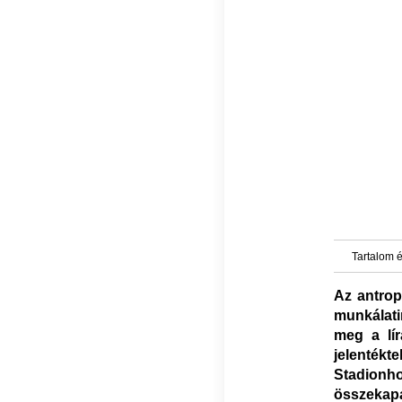
Tartalom é
Az antrop
munkálati
meg a lír
jelenték
Stadionh
összekapa