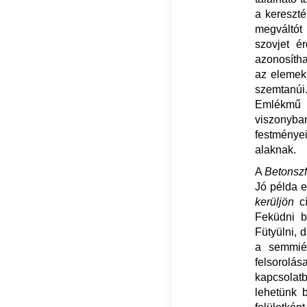
a kereszté
megváltót
szovjet é
azonosíth
az elemek
szemtanúi
Emlékmű e
viszonyb
festményei
alaknak.
A
Betonsz
Jó példa e
kerüljön
cí
Feküdni b
Fütyülni, 
a semmiér
felsorolá
kapcsolat
lehetünk b