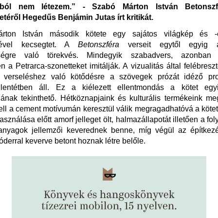
ból nem létezem.” - Szabó Márton István Betonsz
téről Hegedűs Benjámin Jutas írt kritikát.
rton István második kötete egy sajátos világkép és -é
elével kecsegtet. A
Betonszféra
verseit egytől egyig á
ségre való törekvés. Mindegyik szabadvers, azonban 
n a Petrarca-szonetteket imitálják. A vizualitás által felébresz
s verseléshez való kötődésre a szövegek prózát idéző pro
lentétben áll. Ez a kiélezett ellentmondás a kötet egy
ának tekinthető. Hétköznapjaink és kulturális termékeink m
ell a cement motívumán keresztül válik megragadhatóvá a köte
asználása előtt amorf jelleget ölt, halmazállapotát illetően a fo
 anyagok jellemzői keverednek benne, míg végül az építkez
sóderral keverve betont hoznak létre belőle.