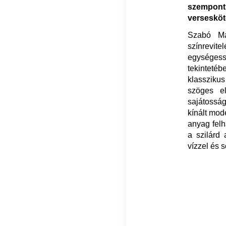
szempont
versesköte
Szabó Má
színrevit
egységes
tekintetébe
klassziku
szöges el
sajátosság
kínált mod
anyag felh
a szilárd
vízzel és 