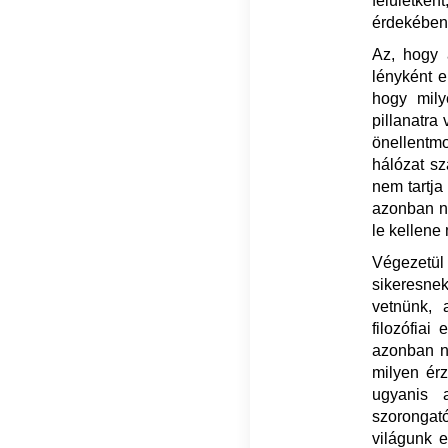
felületkén
érdekében
Az, hogy 
lényként el
hogy mily
pillanatr
önellentmo
hálózat sz
nem tartja
azonban ne
le kellene
Végezetül 
sikeresnek
vetnünk, 
filozófiai
azonban n
milyen ér
ugyanis 
szorongató
világunk e