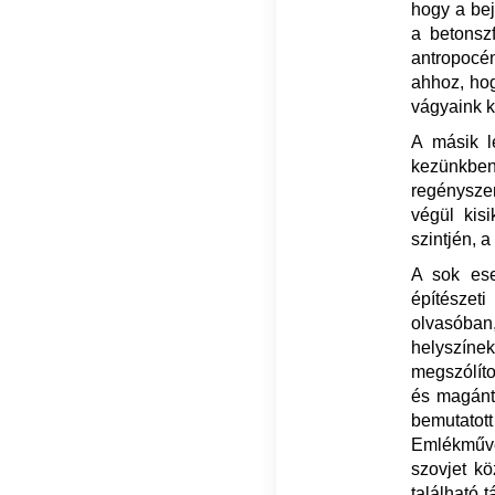
hogy a bej
a betonsz
antropocén
ahhoz, hog
vágyaink k
A másik l
kezünkben 
regénysze
végül kis
szintjén, 
A sok ese
építészet
olvasóban
helyszínek
megszólíto
és magánte
bemutatot
Emlékművév
szovjet k
található 