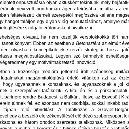
elentett önpusztulásra olyan aktusként tekintünk, mely bejáratk
férának nevezett non-humán ágens leírásába, mintha az e
ban feltételezett kiemelt szerepétől megfosztva kellene meg
y hangot találjon egy olyan világ bemutatásához, amelyre má
ielégítésére szolgáló erőforrásként hivatkozni.
ehetséges olvasat, ha nem kezeljük versblokkokká tört narr
tartott könyvet. Ebben az esetben a
Betonszféra
az elmúlt év
rűen olvasható konceptkötetek szerzői stratégiáit hozza ját
iklassa megvalósulásukat. Legyen szó bármelyik eshetőségrő
a végeredmény egy motiváltnak tetsző innováció.
tben a közösségi médiára jellemző írott szóbeliség imitác
i fogalmakat magánmitológiává érlelő világkép azt az érzés
, hogy ugyanannak a korszaknak, és ugyanazoknak a jól kör
nek a szereplőivel találkozik. A lírai én és a párkapcsolat
tt partnere rendre Budapest, a Balkán, illetve az Egyesült Kir
rein tűnnek fel, ez azonban nem csorbítja, sokkal inkább radi
t tájban rejlő hibriditást. A Találkozás a Szovjet-Bolgá
el egy a beszélő elérzékenyülését előidéző szoborcsoport le
özkatona és három ortodox szerzetes találkoznak. Miközben 
tárgyak, a mirha, a kereszt és a bilincs játékba hozzák a lehető