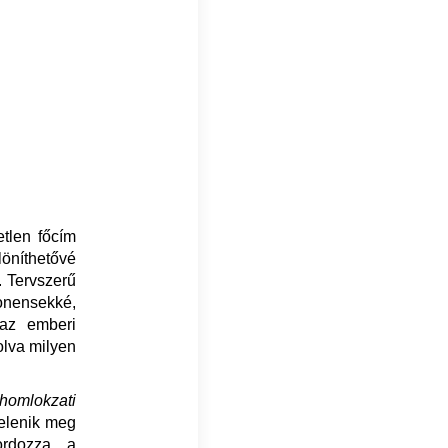
etlen főcím
öníthetővé
 Tervszerű
nensekké,
az emberi
olva milyen
homlokzati
jelenik meg
ordozza a