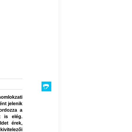
homlokzati
nt jelenik
hordozza a
 is elég.
det érek,
ivitelezői