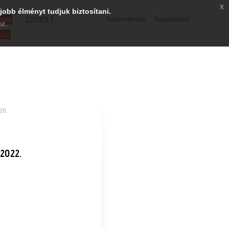
x
jobb élményt tudjuk biztosítani.
SMM
220VOLT
Bejelentkezés
Regisztráció
oz.
evél
26.
2022.