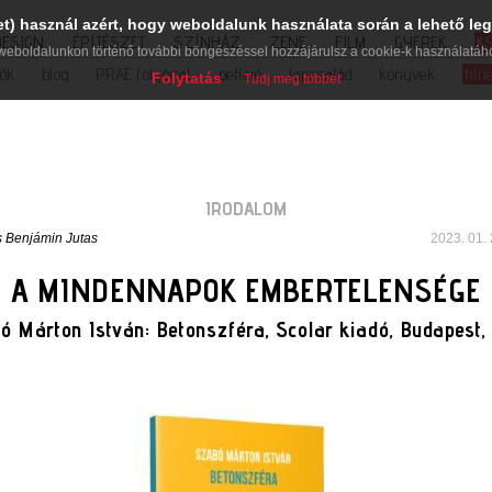
et) használ azért, hogy weboldalunk használata során a lehető leg
DESIGN
ÉPÍTÉSZET
SZÍNHÁZ
ZENE
FILM
GYEREK
K
weboldalunkon történő további böngészéssel hozzájárulsz a cookie-k használatáh
iók
blog
PRAE folyóirat
petíció
lapcsalád
könyvek
hírl
Folytatás
Tudj meg többet
IRODALOM
 Benjámin Jutas
2023. 01. 
A MINDENNAPOK EMBERTELENSÉGE
ó Márton István: Betonszféra, Scolar kiadó, Budapest, 