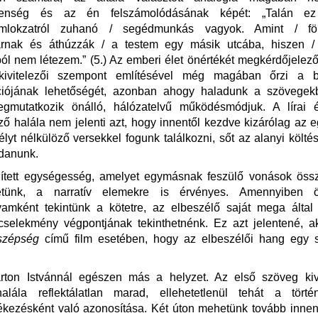
telenség és az én felszámolódásának képét: „Talán ez
omlokzatról zuhanó / segédmunkás vagyok. Amint / föl
rnak és áthúzzák / a testem egy másik utcába, hiszen / k
l nem létezem.” (5.) Az emberi élet önértékét megkérdőjele
kivitelezői szempont említésével még magában őrzi a be
iójának lehetőségét, azonban ahogy haladunk a szövegek
gmutatkozik önálló, hálózatelvű működésmódjuk. A lírai é
ő halála nem jelenti azt, hogy innentől kezdve kizárólag az
lyt nélkülöző versekkel fogunk találkozni, sőt az alanyi költé
ndanunk.
ített egységesség, amelyet egymásnak feszülő vonások össz
hetünk, a narratív elemekre is érvényes. Amennyiben ö
lyamként tekintünk a kötetre, az elbeszélő saját mega által 
 cselekmény végpontjának tekinthetnénk. Ez azt jelentené, a
szépség
című film esetében, hogy az elbeszélői hang egy 
ton Istvánnál egészen más a helyzet. Az első szöveg kiv
halála reflektálatlan marad, ellehetetlenül tehát a törté
kezésként való azonosítása. Két úton mehetünk tovább innen