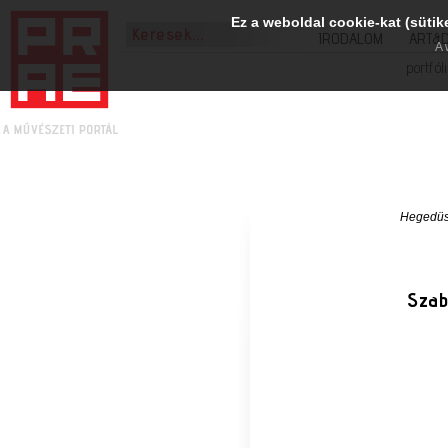
Ez a weboldal cookie-kat (sütik
IRODALOM
ART&
A 
portfól
Hegedüs
Szab