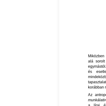
Miközben a
alá sorol
egymástól
és esetl
mindeköz
tapasztala
korábban n
Az antrop
munkálatir
a lírai 