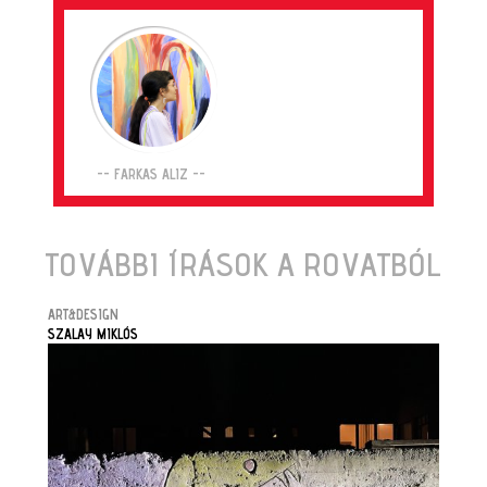
-- FARKAS ALIZ --
TOVÁBBI ÍRÁSOK A ROVATBÓL
ART&DESIGN
SZALAY MIKLÓS