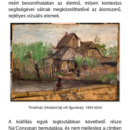
miért besorolhatatlan az életmű, milyen kontextus
segítségével válnak megközelíthetővé az álomszerű,
rejtélyes vizuális elemek.
Tímárház (Holland táj női figurával)
, 1904 körül
A kiállítás egyik legtisztábban követhető része
Na‘Conxypan bemutatása, és nem mellesleg a címben