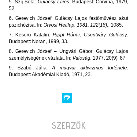
5. Szíj Béla:
Gulácsy Lajos
. Budapest: Corvina, 1979,
52.
6. Gerevich József: Gulácsy Lajos festőművész akut
pszichózisa. In:
Orvosi Hetilap, 1981, 122(18):
. 1085.
7. Keserü Katalin:
Rippl Rónai, Csontváry, Gulácsy
.
Budapest: Noran, 1999, 33.
8. Gerevich József – Ungvári Gábor: Gulácsy Lajos
személyiségének vázlata. In:
Valóság
, 1977, 20(9): 87.
9. Szabó Júlia:
A magyar aktivizmus története
.
Budapest: Akadémiai Kiadó, 1971, 23.
SZERZŐK