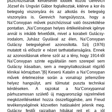
pszichózisának kérdésével többek között Gerevich
József és Ungvári Gábor foglalkoztak, kitérve a kor és
betegség viszonyára és az alkotás és betegség
viszonyára is. Gerevich hangsúlyozza, hogy a
Na’Conxypan művek pszichózissal való összekötése
pontatlan. „Na’Conxypan helyes értékelésének igénye
annál is inkább felvetődik, mivel a korabeli Gulácsy-
irodalom, Juhász Gyulával az élen, Na’Conxypan
Gulácsy betegségével azonosította. Szíj (1976)
mutatott rá először e nézet tarthatatlanságára. Ennek
az azonosításnak ellene szól az a tény, hogy 1914-től
Na’Conxypan szinte egyáltalán nem szerepel sem
Gulácsy írásaiban, sem a megnyilatkozásait rögzítő
klinikai kórrajzban."[6] Keserü Katalin a Na‘Conxypan
művek értelmezése során a vonalrajz jellemzőire
helyez hangsúlyt, ami túlmutat puszta technikai
kérdéseken. A rajzokat a Na’Conxypannal
párhuzamosan születő új magyarországi rajzelméleti
megközelítésekkel hozza összefüggésbe, ami Freud
tevékenységének közvetlen hatásaként jelenik meg.
Gulácsy festői rajzaiban hibákat rejt el: a jól