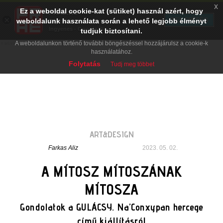
x
Ez a weboldal cookie-kat (sütiket) használ azért, hogy
PRAE.HU
×
TELEPÍTÉS
weboldalunk használata során a lehető legjobb élményt
Digital Evolution
Ingyenes - Google Play
tudjuk biztosítani.
A weboldalunkon történő további böngészéssel hozzájárulsz a cookie-k
használatához.
Folytatás
Tudj meg többet
ART&DESIGN
Farkas Aliz
2023. 05. 02.
A MÍTOSZ MÍTOSZÁNAK
MÍTOSZA
Gondolatok a GULÁCSY. Na’Conxypan hercege
című kiállításról