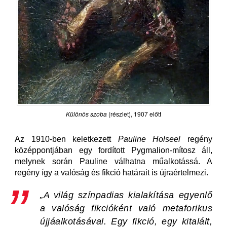
Különös szoba
(részlet), 1907 előtt
Az 1910-ben keletkezett
Pauline Holseel
regény
középpontjában egy fordított Pygmalion-mítosz áll,
melynek során Pauline válhatna műalkotássá. A
regény így a valóság és fikció határait is újraértelmezi.
„A világ színpadias kialakítása egyenlő
a valóság fikcióként való metaforikus
újjáalkotásával. Egy fikció, egy kitalált,