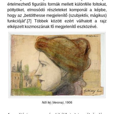
értelmezhető figurális formák mellett különféle foltokat,
pöttyöket, elmosódó részleteket komponál a képbe,
hogy az „betölthesse megjelenítő (szubjektív, mágikus)
funkcióját”.[7] Többek között ezért válhatott a rajz
elképzelt kozmoszának fő megjelenítő eszközévé.
Női fej (Verona)
, 1906