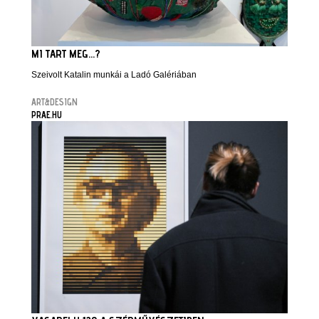
MI TART MEG...?
Szeivolt Katalin munkái a Ladó Galériában
ART&DESIGN
PRAE.HU