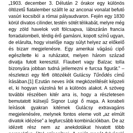
„1903. december 3. Délután 2 órakor egy különös
öltözetű fiatalember szállt le az anconai vonalat befutó
vasúri kocsiból a római pályaudvaron. Fején egy 1830
körül divatos cilinder, testén sötét télikabát, melyre még
egy zöld havelok volt fölcsapva, lábszárán francia
forradalombeli, térdig érő gamásni, kopott színű ugyan,
de elárulta, hogy viselője nagy súlyt helyez az előkelő
és bizarr megjelenésre. Egy amerikai vágású cipő
egészítette ki a ruházatot, melyen három század
divatja futott keresztül. Flaubert vagy Balzac tolla
bizonyára jobban tudná jellemezni e furcsa figurát.” –
részletezi egy férfi öltözékét Gulácsy
Tűnődés
című
írásában.[1] Ezután neves írók megközelítését képzeli
el, ki hogyan vázolná fel a különös alakot. A szöveg
további részében kitér arra is, hogy a részletesen
bemutatott külsejű Signor Luigi ő maga. A korabeli
leírások gyakran kitérnek Gulácsy extravagáns
megjelenésére, melynek fontos eleme volt „az elmúlt
divatok idézése” a legfurcsább kombinációkban. De az
idézett rész nem az anekdotákat hivatott több