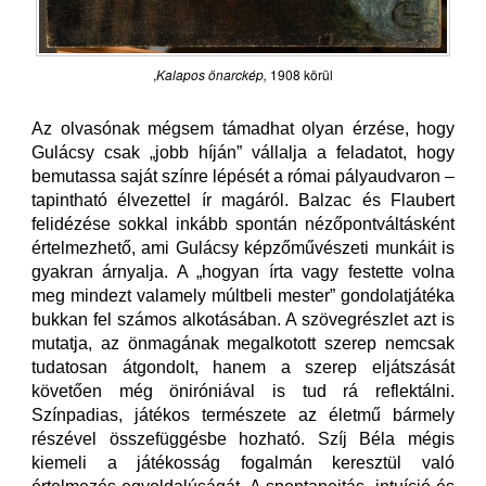
,
Kalapos önarckép,
1908 körül
Az olvasónak mégsem támadhat olyan érzése, hogy
Gulácsy csak „jobb híján” vállalja a feladatot, hogy
bemutassa saját színre lépését a római pályaudvaron –
tapintható élvezettel ír magáról. Balzac és Flaubert
felidézése sokkal inkább spontán nézőpontváltásként
értelmezhető, ami Gulácsy képzőművészeti munkáit is
gyakran árnyalja. A „hogyan írta vagy festette volna
meg mindezt valamely múltbeli mester” gondolatjátéka
bukkan fel számos alkotásában. A szövegrészlet azt is
mutatja, az önmagának megalkotott szerep nemcsak
tudatosan átgondolt, hanem a szerep eljátszását
követően még öniróniával is tud rá reflektálni.
Színpadias, játékos természete az életmű bármely
részével összefüggésbe hozható. Szíj Béla mégis
kiemeli a játékosság fogalmán keresztül való