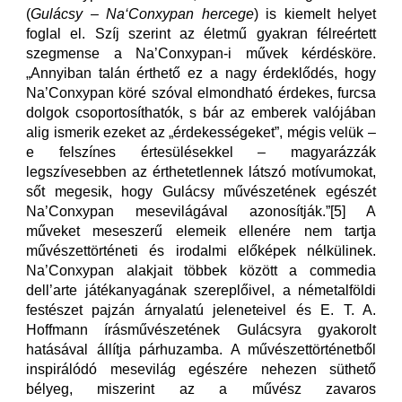
(
Gulácsy – Na‘Conxypan hercege
) is kiemelt helyet
foglal el. Szíj szerint az életmű gyakran félreértett
szegmense a Na’Conxypan-i művek kérdésköre.
„Annyiban talán érthető ez a nagy érdeklődés, hogy
Na’Conxypan köré szóval elmondható érdekes, furcsa
dolgok csoportosíthatók, s bár az emberek valójában
alig ismerik ezeket az „érdekességeket”, mégis velük –
e felszínes értesülésekkel – magyarázzák
legszívesebben az érthetetlennek látszó motívumokat,
sőt megesik, hogy Gulácsy művészetének egészét
Na’Conxypan mesevilágával azonosítják.”[5] A
műveket meseszerű elemeik ellenére nem tartja
művészettörténeti és irodalmi előképek nélkülinek.
Na’Conxypan alakjait többek között a commedia
dell’arte játékanyagának szereplőivel, a németalföldi
festészet pajzán árnyalatú jeleneteivel és E. T. A.
Hoffmann írásművészetének Gulácsyra gyakorolt
hatásával állítja párhuzamba. A művészettörténetből
inspirálódó mesevilág egészére nehezen süthető
bélyeg, miszerint az a művész zavaros