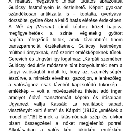
A realitást megzavaró „hibák” tudatos ábrázolása
Gulácsy festményein is észlelhető. Képeit gyakran
szándékosan antikizálta is – koptatta, gyertyával
dörzsölte, gyűrte őket a kellő hatás elérése érdekében.
A
Női fej (Verona)
című képhez közel hajolva
megfigyelhetőek a szinte végletekig gyötört
papírra rétegződő foltok, amik távolabbról finom
transzparenciát érzékeltetnek. Gulácsy festményei
múltbeli árnyaknak, szó szerint emlékképeknek tűnek.
Gerevich és Ungvári így fogalmaz: „Kárpáti szemében
Gulácsy deduktív módszere tűnt bonyolultnak: nem a
tárgyi valóságból indult ki, hogy azt személyiségén
átszűrve, a mimézis elveihez igazodjon, ellenkezőleg:
a valósághoz csak távolról kapcsolódó tükörkép –
emlékkép – volt a művészetéhez ihletet adó inger,
amelyet élővé transzformált képein és írásaiban.
Ugyanezt vallja Kassák: „a realitások sápadt
visszfényét kelti életre” és Kárpáti (1913): „emlékek a
modelljei”.”[8] Ennek a látásmódnak szép és olykor
bizarr összegzései a nőket megjelenítő portréi.
Alkotásaiban a valós kép, tükörkép, emlékkép,