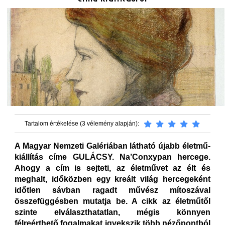
Tartalom értékelése (3 vélemény alapján):
A Magyar Nemzeti Galériában látható újabb életmű-
kiállítás címe GULÁCSY. Na’Conxypan hercege.
Ahogy a cím is sejteti, az életművet az élt és
meghalt, időközben egy kreált világ hercegeként
időtlen sávban ragadt művész mítoszával
összefüggésben mutatja be. A cikk az életműtől
szinte elválaszthatatlan, mégis könnyen
félreérthető fogalmakat igyekszik több nézőpontból