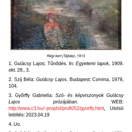
Régi kert (Tájkép)
, 1913
1. Gulácsy Lajos: Tűnődés. In:
Egyetemi lapok
, 1909.
okt. 28., 3.
2. Szíj Béla:
Gulácsy Lajos
. Budapest: Corvina, 1979,
104.
3. Győrffy Gabriella:
Szó- és képviszonyok Gulácsy
Lajos prózájában
. WEB:
http://www.c3.hu/~prophil/profi052/gyorffy.html
.
Utolsó
letöltés: 2023.04.19
4. Uo.