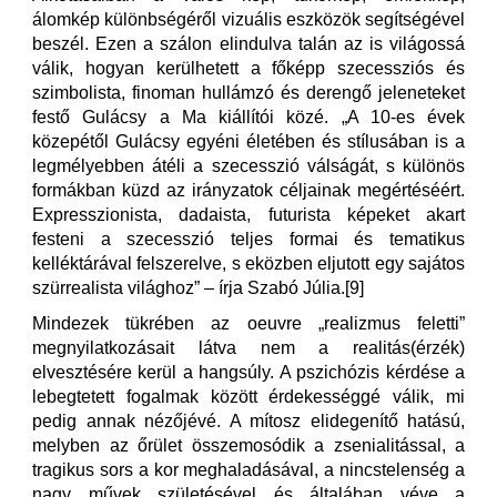
álomkép különbségéről vizuális eszközök segítségével
beszél. Ezen a szálon elindulva talán az is világossá
válik, hogyan kerülhetett a főképp szecessziós és
szimbolista, finoman hullámzó és derengő jeleneteket
festő Gulácsy a Ma kiállítói közé. „A 10-es évek
közepétől Gulácsy egyéni életében és stílusában is a
legmélyebben átéli a szecesszió válságát, s különös
formákban küzd az irányzatok céljainak megértéséért.
Expresszionista, dadaista, futurista képeket akart
festeni a szecesszió teljes formai és tematikus
kelléktárával felszerelve, s eközben eljutott egy sajátos
szürrealista világhoz” – írja Szabó Júlia.[9]
Mindezek tükrében az oeuvre „realizmus feletti”
megnyilatkozásait látva nem a realitás(érzék)
elvesztésére kerül a hangsúly. A pszichózis kérdése a
lebegtetett fogalmak között érdekességgé válik, mi
pedig annak nézőjévé. A mítosz elidegenítő hatású,
melyben az őrület összemosódik a zsenialitással, a
tragikus sors a kor meghaladásával, a nincstelenség a
nagy művek születésével és általában véve a