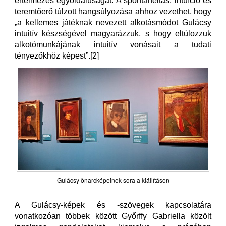
értelmezés egyoldalúságát. A spontaneitás, intuíció és
teremtőerő túlzott hangsúlyozása ahhoz vezethet, hogy
„a kellemes játéknak nevezett alkotásmódot Gulácsy
intuitív készségével magyarázzuk, s hogy eltúlozzuk
alkotómunkájának intuitív vonásait a tudati
tényezőkhöz képest”.[2]
Gulácsy önarcképeinek sora a kiállításon
A Gulácsy-képek és -szövegek kapcsolatára
vonatkozóan többek között Győrffy Gabriella közölt