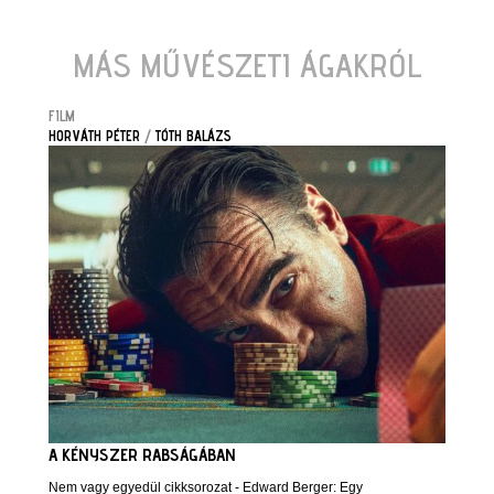
MÁS MŰVÉSZETI ÁGAKRÓL
FILM
HORVÁTH PÉTER
/
TÓTH BALÁZS
A KÉNYSZER RABSÁGÁBAN
Nem vagy egyedül cikksorozat - Edward Berger: Egy