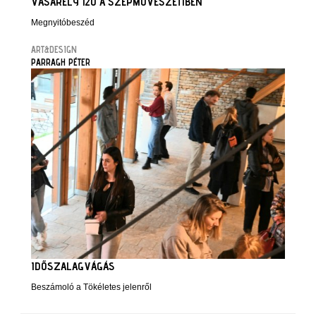
VASARELY 120 A SZÉPMŰVÉSZETIBEN
Megnyitóbeszéd
ART&DESIGN
PARRAGH PÉTER
IDŐSZALAGVÁGÁS
Beszámoló a Tökéletes jelenről