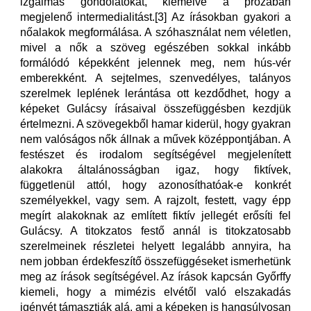
izgalmas gondolatokat, kiemelve a prózában
megjelenő intermedialitást.[3] Az írásokban gyakori a
nőalakok megformálása. A szóhasználat nem véletlen,
mivel a nők a szöveg egészében sokkal inkább
formálódó képekként jelennek meg, nem hús-vér
emberekként. A sejtelmes, szenvedélyes, talányos
szerelmek leplének lerántása ott kezdődhet, hogy a
képeket Gulácsy írásaival összefüggésben kezdjük
értelmezni. A szövegekből hamar kiderül, hogy gyakran
nem valóságos nők állnak a művek középpontjában. A
festészet és irodalom segítségével megjelenített
alakokra általánosságban igaz, hogy fiktívek,
függetlenül attól, hogy azonosíthatóak-e konkrét
személyekkel, vagy sem. A rajzolt, festett, vagy épp
megírt alakoknak az említett fiktív jellegét erősíti fel
Gulácsy. A titokzatos festő annál is titokzatosabb
szerelmeinek részletei helyett legalább annyira, ha
nem jobban érdekfeszítő összefüggéseket ismerhetünk
meg az írások segítségével. Az írások kapcsán Győrffy
kiemeli, hogy a mimézis elvétől való elszakadás
igényét támasztják alá, ami a képeken is hangsúlyosan