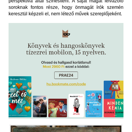
perspektíva által színesíteni. A saját magát felvázoló
soroknak fontos része, hogy önmagát írók szemén
keresztül képzeli el, nem létező művek szereplőjeként.