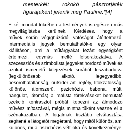
mesterkélt rokokó pásztorjáték
figurájaként jelenik meg Pauline."[4]
E két mondat tükrében a festmények is egészen más
megvilágításba kerülnek. Kérdéses, hogy a
művek során végighúzódó, valóságot átértelmező,
intermediális jegyek bemutathatók-e egy olyan
kiállításon, ami a műtárgyakat lezárt egységként
értelmezi, egymás mellé felsorakoztatva. A
szecessziós és szimbolista jegyeket hordozó művek és
azokat ismertető kifejezések sorából kiszabadulva
(legkülönösebb alkotó, legegyedibb,
besorolhatatlanság, outsider art, rejtély, titokzatosság,
különös, álomszerű, pszichózis, babona, múlt,
hangulat, látomás) a realista törekvéseket bemutató
szekció kontrasztot próbál képezni az álmodozó
művész mítoszával, mégis mintha tűként veszne el a
szénakazalban. A fogalmak tisztább elválasztása
segítené a látogatót megérteni, hogy mitől különös, ami
különös, mi a pszichózis vélt oka és következménye,