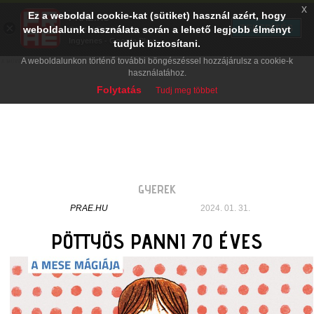
x
Ez a weboldal cookie-kat (sütiket) használ azért, hogy
PRAE.HU
×
TELEPÍTÉS
weboldalunk használata során a lehető legjobb élményt
Digital Evolution
Ingyenes - Google Play
tudjuk biztosítani.
A weboldalunkon történő további böngészéssel hozzájárulsz a cookie-k
használatához.
Folytatás
Tudj meg többet
GYEREK
PRAE.HU
2024. 01. 31.
PÖTTYÖS PANNI 70 ÉVES