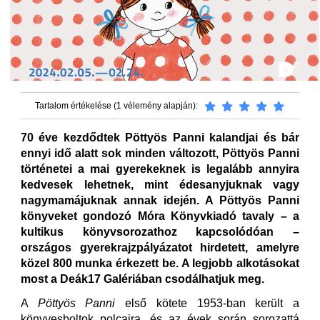
Tartalom értékelése (1 vélemény alapján):
70 éve kezdődtek Pöttyös Panni kalandjai és bár
ennyi idő alatt sok minden változott, Pöttyös Panni
történetei a mai gyerekeknek is legalább annyira
kedvesek lehetnek, mint édesanyjuknak vagy
nagymamájuknak annak idején. A Pöttyös Panni
könyveket gondozó Móra Könyvkiadó tavaly – a
kultikus könyvsorozathoz kapcsolódóan –
országos gyerekrajzpályázatot hirdetett, amelyre
közel 800 munka érkezett be. A legjobb alkotásokat
most a Deák17 Galériában csodálhatjuk meg.
A
Pöttyös
Panni
első kötete 1953-ban került a
könyvesboltok polcaira, és az évek során sorozattá