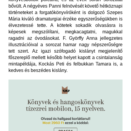
bővült. A négyéves Panni felnövését követő hétköznapi
történeteket a forgatókönyvíróként is dolgozó Szepes
Mária kiváló dramaturgiai érzéke egyszerűségükben is
élvezetessé tette. A kötetek sokadik olvasásra is
képesek megszólítani, megkacagtatni, magukkal
ragadni az óvodásokat. F. Györffy Anna jellegzetes
illusztrációival a sorozat hamar nagy népszerűségre
tett szert. Az igazi szófogadó kislányt megjelenítő
főszereplő mellett később helyet kapott a csintalanság
mintapéldája, Kockás Peti és felbukkan Tamara is, a
kedves és beszédes kislány.