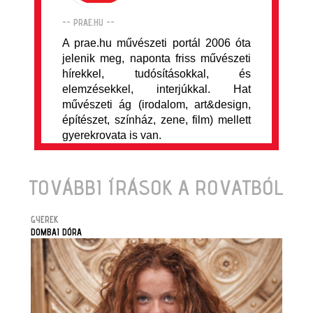
-- PRAE.HU --
A prae.hu művészeti portál 2006 óta
jelenik meg, naponta friss művészeti
hírekkel, tudósításokkal, és
elemzésekkel, interjúkkal. Hat
művészeti ág (irodalom, art&design,
építészet, színház, zene, film) mellett
gyerekrovata is van.
TOVÁBBI ÍRÁSOK A ROVATBÓL
GYEREK
DOMBAI DÓRA