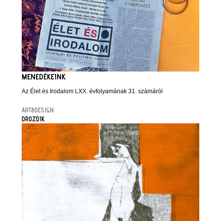
MENEDÉKEINK
Az Élet és Irodalom LXX. évfolyamának 31. számáról
ART&DESIGN
DROZDIK