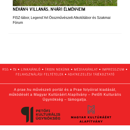
NÉHÁNY VILLANÁS, NYÁRI ÉLMÉNYEIM
FISZ-tábor, Legend’Art Összművészeti Alkotótábor és Szakmai
Fórum
RSS
•
1%
•
LINKAJÁNLÓ
•
ÍRJON NEKÜNK
•
MÉDIAAJÁNLAT
•
IMPRESSZUM
•
FELHASZNÁLÁSI FELTÉTELEK
•
ADATKEZELÉSI TÁJÉKOZTATÓ
A prae.hu művészeti portál és a Prae folyóirat kiadását,
működését a Magyar Kultúráért Alapítvány – Petőfi Kulturális
Ügynökség – támogatja.