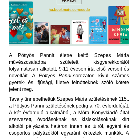
A Pöttyös Pannit életre keltő Szepes Mária
művészcsaládba született, kisgyerekkorától
folyamatosan alkotott, 9-11 évesen írta első verseit és
novelláit. A
Pöttyös Panni
-sorozaton kívül számos
gyerek- és ifjúsági, illetve felnőtteknek szóló kötete
jelent meg.
Tavaly ünnepelhettük Szepes Mária születésének 115.,
a Pöttyös Panni születésének pedig a 70. évfordulóját.
A két évforduló alkalmából, a Móra Könyvkiadó által
szervezett, óvodásoknak és kisiskolásoknak kiírt
alkotói pályázatra határon innen és túlról, egyéni és
csoportos pályázóktól egyaránt érkeztek munkák. A