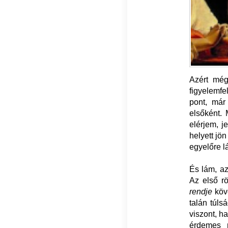
Azért még
figyelemfe
pont, már
elsőként.
elérjem, j
helyett jö
egyelőre lá
És lám, az
Az első r
rendje
köve
talán túls
viszont, h
érdemes 