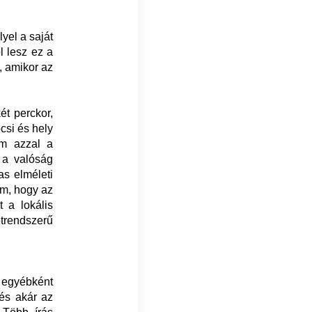
lyel a saját
l lesz ez a
, amikor az
ét perckor,
csi és hely
em azzal a
 a valóság
as elméleti
om, hogy az
 a lokális
etrendszerű
 egyébként
 és akár az