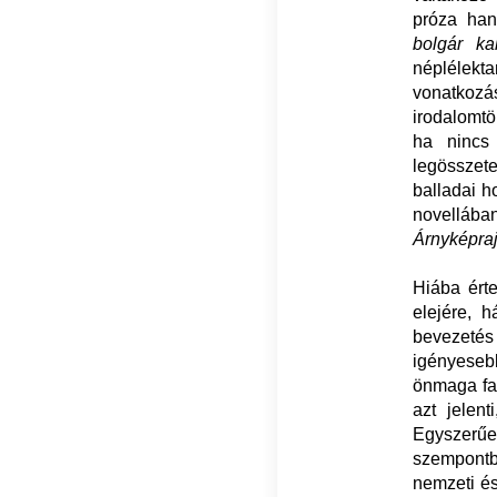
próza han
bolgár ka
néplélekta
vonatkoz
irodalomtö
ha nincs
legösszet
balladai h
novellába
Árnyképra
Hiába ért
elejére, h
bevezetés 
igényeseb
önmaga fa
azt jelen
Egyszerűen 
szempontb
nemzeti és