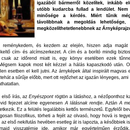
igazából bármerről közelítek, inkább e
utóbb kudarcba fullad a lendület. Nem
minősége a kérdés. Miért tűnik mé
távolibbnak a megoldás lehetősége,
megközelíthetetlenebbnek az Árnyképrajz
 reménykedem, és kezdem az elején, hiszen adja magát 
lkeltő cím- és alcímszerkezet. A cím és a borító mindig biztos
 csak az időrend miatt is, egy könyv esetében ezek tűn
 Mégsem kapok most két kézzel a hálás kapaszkodó után. O
elen esetben el kell jutni. Az árnyképek által inspirált magvas
n tehát a sűrűje előbb, mert ott rejtőzhet az igazán lényeges, am
thatatlan.
 első írás, az
Enyészpont
rögtön a látáshoz, a nézőponthoz k
övid fejezet alcíme egyenesen
A látásnak rendje
. Aztán
A me
tkezik. Ez a felütés legalábbis kettős természetű. Egyfelől b
ágosan filozofikus, törheti a fejét az olvasó, hogy hová is tegy
a az első nekifutás hevében esetleg át is lapozta, a későbbiek 
majd visszatérnie ide, amikor már egyértelműen érződik