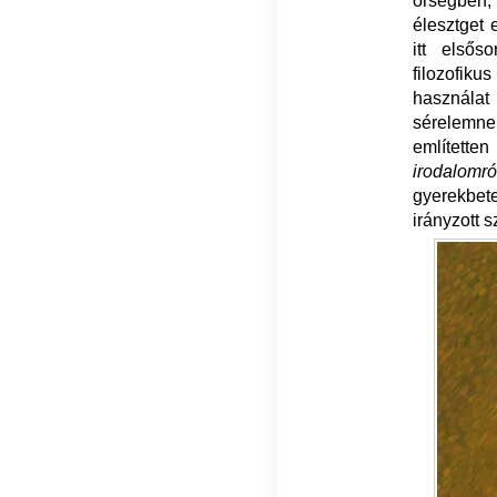
őrségben,
élesztget
itt elsős
filozofik
használat
sérelemnek
említetten
irodalomró
gyerekbete
irányzott 