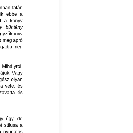
onban talán
sik ebbe a
ll a könyv
y bűntény
egyzőkönyv
bb még apró
ragadja meg
ihályról.
zájuk. Vagy
egész olyan
a vele, és
ezavarta és
gy úgy, de
t stílusa a
 a nyugatos