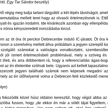
irtó. Egy Tar Sándor beszély
)
ő végig meg tudja tartani tárgyától a két lépés távolságot, amel
emutatása mellett teret hagy az olvasói értelmezésnek is. Ettő
yalt és igazán irodalmi. Ide kívánkozik azonban egy ellenpélda
 irónia kényszeredett ironizálásba torzul.
em az öt óra öt perckor Debrecenbe induló IC-járatot. Öt óra k
ronon a szerelvény mellett állva próbáltam a jegyen szereplő ko
e szolgáló számokat a valóságra vonatkoztatni, szembesült
l jól ismert értelmezésbeli problémával, mely a szöveg és
t illeti, és arra döbbentem rá, hogy a referencialitás ágas-bog
st az én életembe szólnak bele. Ugyanis azt kellett tapasztaln
szerzett jegyen található számok nem képesek megadni azt
amely az én ülőhelyemé volna a Debrecen felé közlekedő men
ityn
)
 fokozódik közel húsz oldalon keresztül, hogy végül abba az
lúzióba fusson, hogy „de ekkor én már a sötét tájat figyeltem,