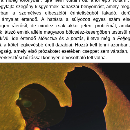
 a hideg toronyban, újra nem voltam ott, ahol épp voltam”.
 egyfajta szegény kisgyermek panaszai benyomást, amely megá
orban a személyes elbeszélői érintettségből fakadó, der
us árnyalat értendő. A hatásra a súlyozott egyes szám el
 igen ráerősít, de mindez csak akkor jelent problémát, amik
 látszó emlék afféle magyaros bölcsész-kesergőben testesül 
 kívül ide értendő
Móriczka és a portás
, illetve még a
Felje
l
, a kötet legkevésbé érett darabjai. Hozzá kell tenni azonban
gség, amely első prózakötet esetében cseppet sem váratlan,
szerkesztési húzással könnyen orvosolható lett volna.