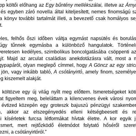
pp költői előhang az
Egy bűntény mellékszálai,
illetve az
Árny
és egyben záró novella által kiteljesített, nemes finomságú s
a könyv további tartalmát illeti, a bevezető csak homályos s
t.
les, felhős őszi időben váltja egymást napsütés és borulá
 úgy tűnnek egymásba a különböző hangulatok. Történelm
veretesen kedélyes, szimbolikus boncolgatásába csöppenti a
jt
. Majd az arculat családias anekdotázásra vált, most a m
gypapáról, olyan meglepő címmel, hogy
A Göncz az egy strici
 jön, vagy inkább tabló,
A csótányirtó
, amely finom, személye
g kiszemelt alakját.
 költözve egy új világ nyílt meg előttem. Ismeretségeket kö
kat figyeltem meg, beleláttam a kilencvenes évek városi nyo
 évtized közepén egy groteszk bajuszú pénzügyi szakember 
en, akkor az elszegényedés elleni kétségbeesett és re
 kísérletek furcsa létformákat hívtak életre. A kor egyik j
smert, mert rejtőzködő életmódot folytató hőséről szer
ni, a csótányirtóról.”