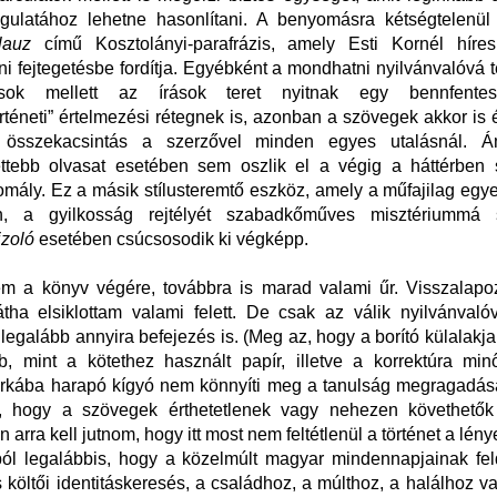
gulatához lehetne hasonlítani. A benyomásra kétségtelenül
lauz
című Kosztolányi-parafrázis, amely Esti Kornél híres
ni fejtegetésbe fordítja. Egyébként a mondhatni nyilvánvalóvá tet
ások mellett az írások teret nyitnak egy bennfentes,
rténeti” értelmezési rétegnek is, azonban a szövegek akkor is 
 összekacsintás a szerzővel minden egyes utalásnál.
ettebb olvasat esetében sem oszlik el a végig a háttérben 
omály. Ez a másik stílusteremtő eszköz, amely a műfajilag egyet
n, a gyilkosság rejtélyét szabadkőműves misztériummá 
jzoló
esetében csúcsosodik ki végképp.
em a könyv végére, továbbra is marad valami űr. Visszalapo
átha elsiklottam valami felett. De csak az válik nyilvánval
legalább annyira befejezés is. (Meg az, hogy a borító külalakj
b, mint a kötethez használt papír, illetve a korrektúra min
rkába harapó kígyó nem könnyíti meg a tanulság megragadás
ti, hogy a szövegek érthetetlenek vagy nehezen követhetők
arra kell jutnom, hogy itt most nem feltétlenül a történet a lén
ól legalábbis, hogy a közelmúlt magyar mindennapjainak fel
 költői identitáskeresés, a családhoz, a múlthoz, a halálhoz va