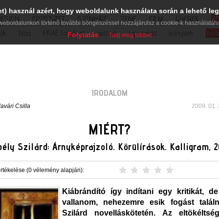
et) használ azért, hogy weboldalunk használata során a lehető leg
DESIGN
ÉPÍTÉSZET
SZÍNHÁZ
ZENE
FILM
GYEREK
K
weboldalunkon történő további böngészéssel hozzájárulsz a cookie-k használatáh
iók
blog
PRAE folyóirat
petíció
lapcsalád
könyvek
hírl
Folytatás
Tudj meg többet
IRODALOM
avári Csilla
2009. 01. 
MIÉRT?
ély Szilárd: Árnyképrajzoló. Körülírások. Kalligram, 
rtékelése (0 vélemény alapján):
Kiábrándító így indítani egy kritikát, d
vallanom, nehezemre esik fogást találn
Szilárd novelláskötetén. Az eltökéltsé