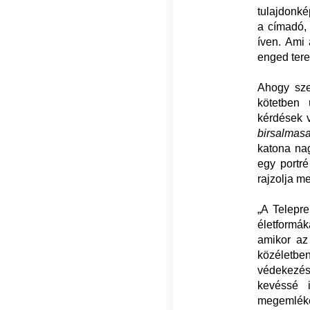
tulajdonké
a címadó, 
íven. Ami 
enged tere
Ahogy sze
kötetben
kérdések 
birsalmasa
katona na
egy portré
rajzolja me
„A Telepre
életformá
amikor az
közéletb
védekezési
kevéssé i
megemlékez