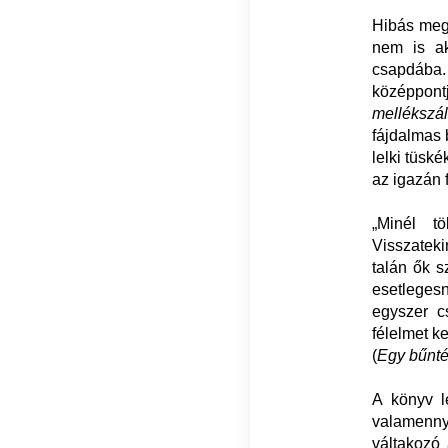
Hibás megk
nem is ak
csapdába.
középpont
mellékszál
fájdalmas 
lelki tüsk
az igazán 
„Minél t
Visszateki
talán ők s
esetleges
egyszer cs
félelmet ke
(
Egy bűnté
A könyv l
valamennyi
váltakozó 