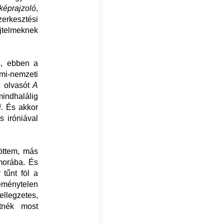
képrajzoló
,
zerkesztési
ejtelmeknek
s, ebben a
i-nemzeti
z olvasót
A
indhalálig
.
És akkor
s iróniával
töttem, más
morába. És
tűnt föl a
ménytelen
ellegzetes,
etnék most