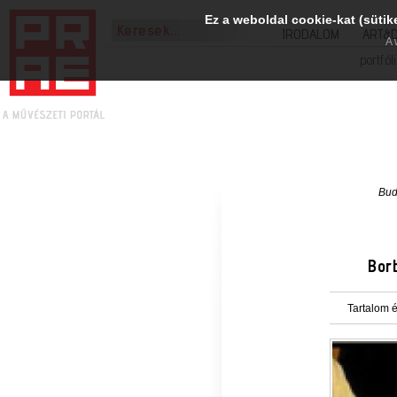
Ez a weboldal cookie-kat (sütik
IRODALOM
ART&
A 
portfól
Bud
Borb
Tartalom é