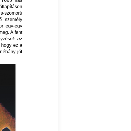
 Több írás
llapításon
űs-szomorú
ső személy
or egy-egy
meg. A fent
gyzések az
, hogy ez a
 néhány jól