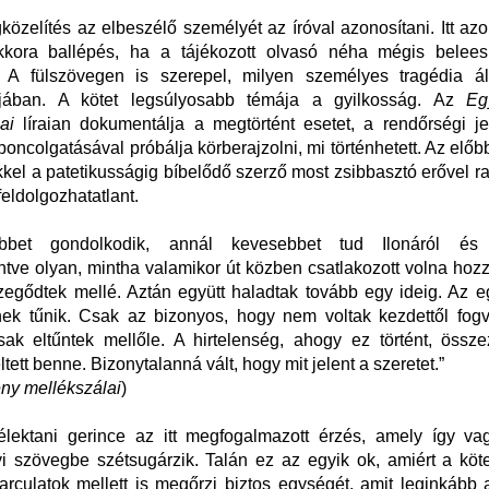
özelítés az elbeszélő személyét az íróval azonosítani. Itt az
kora ballépés, ha a tájékozott olvasó néha mégis belee
 A fülszövegen is szerepel, milyen személyes tragédia á
jában. A kötet legsúlyosabb témája a gyilkosság. Az
Eg
ai
líraian dokumentálja a megtörtént esetet, a rendőrségi j
boncolgatásával próbálja körberajzolni, mi történhetett. Az elő
ékkel a patetikusságig bíbelődő szerző most zsibbasztó erővel 
feldolgozhatatlant.
öbbet gondolkodik, annál kevesebbet tud Ilonáról és M
ntve olyan, mintha valamikor út közben csatlakozott volna hoz
zegődtek mellé. Aztán együtt haladtak tovább egy ideig. Az 
nek tűnik. Csak az bizonyos, hogy nem voltak kezdettől fogv
ak eltűntek mellőle. A hirtelenség, ahogy ez történt, össz
ltett benne. Bizonytalanná vált, hogy mit jelent a szeretet.”
ny mellékszálai
)
élektani gerince az itt megfogalmazott érzés, amely így va
 szövegbe szétsugárzik. Talán ez az egyik ok, amiért a köte
arculatok mellett is megőrzi biztos egységét, amit leginkább