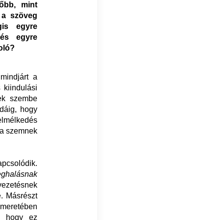
lőbb, mint
 a szöveg
gis egyre
 és egyre
oló?
mindjárt a
 kiindulási
nek szembe
dáig, hogy
 elmélkedés
i a szemnek
apcsolódik.
ghalásnak
evezetésnek
e. Másrészt
ismeretében
, hogy ez