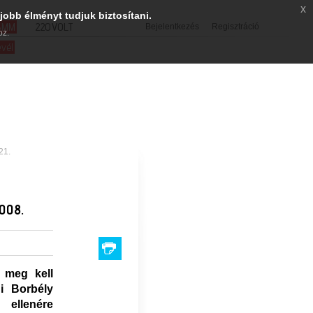
x
jobb élményt tudjuk biztosítani.
SMM
220VOLT
Bejelentkezés
Regisztráció
oz.
evél
21.
2008.
e meg kell
i Borbély
g ellenére