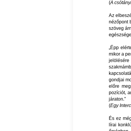
(
A csótány
Az elbeszél
nézőpont b
szöveg árn
egészséges
„Épp elért
mikor a pe
jelölésér
szakmámbó
kapcsolatá
gondjai mo
előre meg
pozíciót, 
járaton.”
(
Egy Interc
És ez még
lírai konk