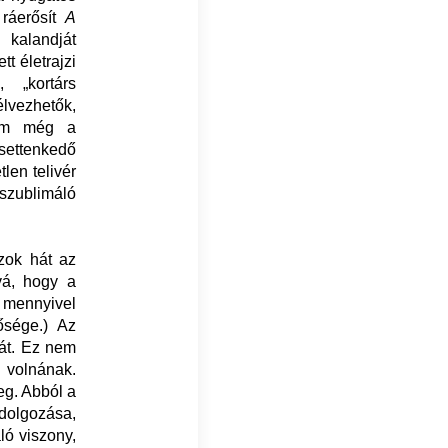
 ráerősít
A
 kalandját
t életrajzi
 „kortárs
élvezhetők,
 Ám még a
settenkedő
len telivér
szublimáló
zok hát az
óvá, hogy a
a mennyivel
ősége.) Az
át. Ez nem
 volnának.
yeg. Abból a
dolgozása,
ló viszony,