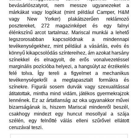
bevásárlószatyrot, nem messze ugyanezeket a
márkákat vagy logókat (mint például Camper, H&M
vagy New Yorker) plakátszerűen reklámozó
posztereket, 272 magazinképet és egy falnyi
élénkszínű arcot tartalmaz. Mariscal munkái a lehető
legszorosabban kapcsolódnak a mindennapi
tevékenységekhez, mint például a vásárlás, evés és
könnyű kikapcsolódás színtereihez, ám azokat harsány
színekkel és elnagyolt, de erős vonalvezetéssel
marginális pozícióba helyezi, a hangsúlyt az érzékelés
felé tolva. Így tereli a figyelmet a mechanikus
tevékenységekről a megtapasztalt formákra és
színekre. Figurái sosem durvák vagy szexualitással
átitatottak, mintha mind vidám, játékos gyermekrajzok
lennének. Ez az ártatlanság az oka ugyanakkor művei
bizarrságának is, hiszem Mariscal mindenről beszél,
csakhogy mindezt egy huncut mosollyal a szája
szélén, egy felnőtté válás elleni szűrővel ellátott
ceruzával teszi.