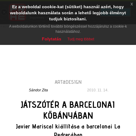
x
Ez a weboldal cookie-kat (sütiket) használ azért, hogy
PRAE.HU
×
TELEPÍTÉS
weboldalunk használata során a lehető legjobb élményt
Digital Evolution
Ingyenes - Google Play
tudjuk biztosítani.
A weboldalunkon történő további böngészéssel hozzájárulsz a cookie-k
használatához.
Folytatás
Tudj meg többet
ART&DESIGN
Sándor Zita
2010. 11. 14.
JÁTSZÓTÉR A BARCELONAI
KŐBÁNYÁBAN
Javier Mariscal kiállítása a barcelonai La
Pedrerában