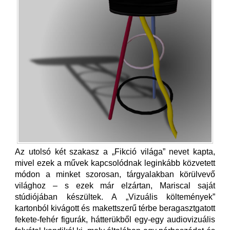
Az utolsó két szakasz a „Fikció világa” nevet kapta,
mivel ezek a művek kapcsolódnak leginkább közvetett
módon a minket szorosan, tárgyalakban körülvevő
világhoz – s ezek már elzártan, Mariscal saját
stúdiójában készültek. A „Vizuális költemények”
kartonból kivágott és makettszerű térbe beragasztgatott
fekete-fehér figurák, hátterükből egy-egy audiovizuális