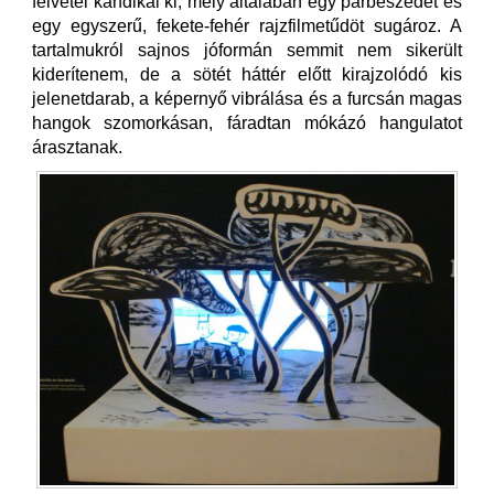
felvétel kandikál ki, mely általában egy párbeszédet és
egy egyszerű, fekete-fehér rajzfilmetűdöt sugároz. A
tartalmukról sajnos jóformán semmit nem sikerült
kiderítenem, de a sötét háttér előtt kirajzolódó kis
jelenetdarab, a képernyő vibrálása és a furcsán magas
hangok szomorkásan, fáradtan mókázó hangulatot
árasztanak.