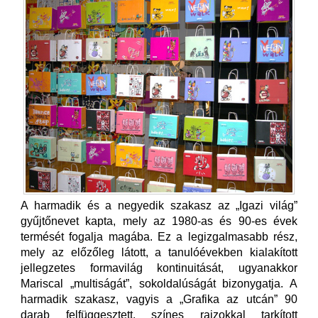
A harmadik és a negyedik szakasz az „Igazi világ”
gyűjtőnevet kapta, mely az 1980-as és 90-es évek
termését fogalja magába. Ez a legizgalmasabb rész,
mely az előzőleg látott, a tanulóévekben kialakított
jellegzetes formavilág kontinuitását, ugyanakkor
Mariscal „multiságát”, sokoldalúságát bizonygatja. A
harmadik szakasz, vagyis a „Grafika az utcán” 90
darab felfüggesztett, színes rajzokkal tarkított