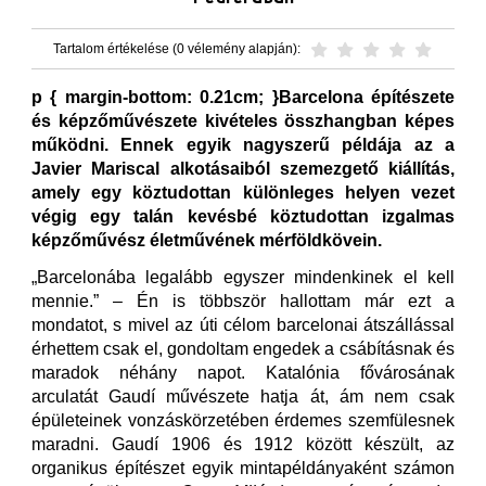
Tartalom értékelése (0 vélemény alapján):
p { margin-bottom: 0.21cm; }Barcelona építészete
és képzőművészete kivételes összhangban képes
működni. Ennek egyik nagyszerű példája az a
Javier Mariscal alkotásaiból szemezgető kiállítás,
amely egy köztudottan különleges helyen vezet
végig egy talán kevésbé köztudottan izgalmas
képzőművész életművének mérföldkövein.
„Barcelonába legalább egyszer mindenkinek el kell
mennie.” – Én is többször hallottam már ezt a
mondatot, s mivel az úti célom barcelonai átszállással
érhettem csak el, gondoltam engedek a csábításnak és
maradok néhány napot. Katalónia fővárosának
arculatát Gaudí művészete hatja át, ám nem csak
épületeinek vonzáskörzetében érdemes szemfülesnek
maradni. Gaudí 1906 és 1912 között készült, az
organikus építészet egyik mintapéldányaként számon