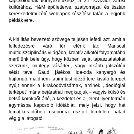
kapcsolódnak környezetükhöz, a 21. századi városi
kultúrához. H&M épületterve, szatyorrajzai és tisztán
kereskedelmi célú weblapok készítése talán a legjobb
példák erre.
A kiállítás bevezető szövege teljesen lefedi azt, amit a
felfedezésre váró tér elénk tár: Mariscal
multidiszciplináris világába, kreatív alkotói folyamatába
merülünk bele úgy, hogy közben saját tapasztalatokat
szerzünk, mintegy vásártéri, vagy inkább játszótéri
sétát téve. Gaudí játékos, ide-oda kanyargó és
hajlongó, majdnem labirintust idéző tere kiváló terepet
nyújt ennek a kirakodóvásárnak, aminek „ideológiai
térképét” már a bejáratnál megkapjuk – vagyis külső és
belső körökből álló, a kezdetet és a jelent ilyenformán
egymásba kapcsoló időtáblát, mely jelzi, hogy hat
tematikus-időbeli csoportra osztott területen halad
végig a látogató.