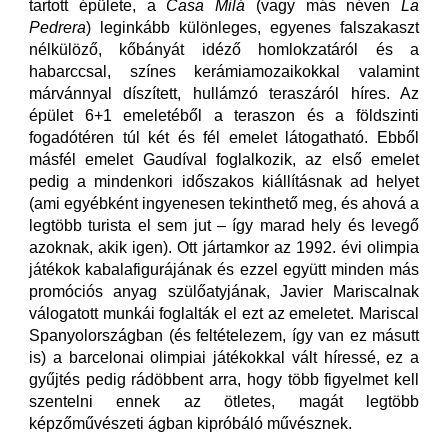
tartott épülete, a
Casa
Milá
(vagy más néven
La
Pedrera
) leginkább különleges, egyenes falszakaszt
nélkülöző, kőbányát idéző homlokzatáról és a
habarccsal, színes kerámiamozaikokkal valamint
márvánnyal díszített, hullámzó teraszáról híres. Az
épület 6+1 emeletéből a teraszon és a földszinti
fogadótéren túl két és fél emelet látogatható. Ebből
másfél emelet Gaudíval foglalkozik, az első emelet
pedig a mindenkori időszakos kiállításnak ad helyet
(ami egyébként ingyenesen tekinthető meg, és ahová a
legtöbb turista el sem jut – így marad hely és levegő
azoknak, akik igen). Ott jártamkor az 1992. évi olimpia
játékok kabalafigurájának és ezzel együtt minden más
promóciós anyag szülőatyjának, Javier Mariscalnak
válogatott munkái foglalták el ezt az emeletet. Mariscal
Spanyolországban (és feltételezem, így van ez másutt
is) a barcelonai olimpiai játékokkal vált híressé, ez a
gyűjtés pedig rádöbbent arra, hogy több figyelmet kell
szentelni ennek az ötletes, magát legtöbb
képzőművészeti ágban kipróbáló művésznek.