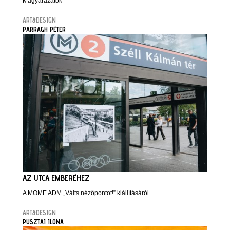
Magyarázatok
ART&DESIGN
PARRAGH PÉTER
AZ UTCA EMBERÉHEZ
A MOME ADM „Válts nézőpontot!” kiállításáról
ART&DESIGN
PUSZTAI ILONA