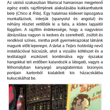
Az utolsó szakaszban Mariscal hamarosan megjelenő
egész estés rajzfilmjének alakulásába kukkanthatunk
bele (
Chico & Rita
). Egy hatalmas kódexet lapozgatva
munkafázisok, interjúk (spanyolul és angolul) és
néhány részlet vetítődik ki a falra, a kódex lapjaitól
függően. A rajzfilm érdekessége, hogy a nagyváros
ábrázolása nagyon is kedves és szerethető, zsúfolt és
rendkívül színes, mintha profi gyermekrajzokat látnánk
magunk előtt leperegni. A tárlat a
Teljes holdvilág
nevű
installációval búcsúzik, ahol a vizuális költészet és a
textilalagút eszközeit kombinálva egy éjszakai
hangokkal teli erdőben kalandozik a látogató, vagyis a
félhomályban kanyargó anyaglabirintus bizonyos
pontjain kartonból kialakított kis házacskákba
kukucskálhat be.