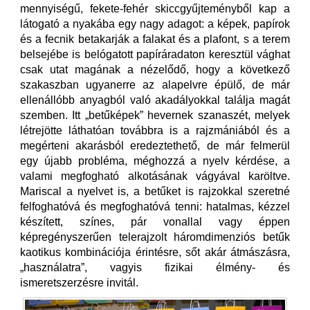
mennyiségű, fekete-fehér skiccgyűjteményből kap a
látogató a nyakába egy nagy adagot: a képek, papírok
és a fecnik betakarják a falakat és a plafont, s a terem
belsejébe is belógatott papíráradaton keresztül vághat
csak utat magának a nézelődő, hogy a következő
szakaszban ugyanerre az alapelvre épülő, de már
ellenállóbb anyagból való akadályokkal találja magát
szemben. Itt „betűképek” hevernek szanaszét, melyek
létrejötte láthatóan továbbra is a rajzmániából és a
megérteni akarásból eredeztethető, de már felmerül
egy újabb probléma, méghozzá a nyelv kérdése, a
valami megfogható alkotásának vágyával karöltve.
Mariscal a nyelvet is, a betűket is rajzokkal szeretné
felfoghatóvá és megfoghatóvá tenni: hatalmas, kézzel
készített, színes, pár vonallal vagy éppen
képregényszerűen telerajzolt háromdimenziós betűk
kaotikus kombinációja érintésre, sőt akár átmászásra,
„használatra”, vagyis fizikai élmény- és
ismeretszerzésre invitál.