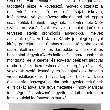
színekkel való érintkezést – ez a kirakodóvásár
tapogatós része. A következő, negyedik szakasz a
mindenfelé kikacsintó és már saját iskolára,
intézményre vágyó művész alkotásaiból ad éppen
csak ízelítőt. Találunk itt egy hatalmas vitrint tele
Cobi
számtalan variációival és az olimpiai játékokra
tervezett egyéb promóciós anyagokkal, melyek
átfolynak egészen I. János Károly jelenlegi spanyol
király portréjára, de újrahasznosított fémdobozokból
összerakott motor, színes darabokból álló székek és
használati tárgyak (
Garris
kollekció), klasszikusabbnak
mondható, de a kerettel és egy-egy beépített tárggyal
rendre eljátszadozó festmények, képregény részletek,
vakoknak szóló festmény és videojátékhoz hasonló
viedoinstallációk is helyet kaptak. Ezek a kissé
ötletszerűen összegyűjtött darabok egyetlen célt érnek
el: fricskát adva arra figyelmeztetnek, hogy Mariscal
tehetséges és sokszínű, egyetlen tárlatba bele sem
lehet zsúfolni legfontosabb munkáit.