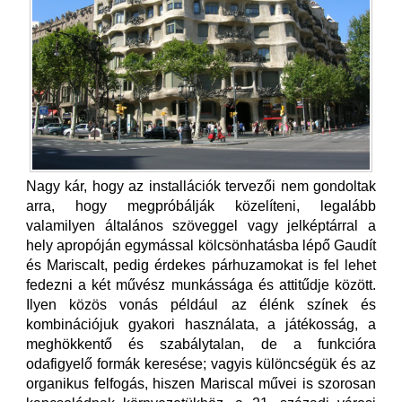
Nagy kár, hogy az installációk tervezői nem gondoltak
arra, hogy megpróbálják közelíteni, legalább
valamilyen általános szöveggel vagy jelképtárral a
hely apropóján egymással kölcsönhatásba lépő Gaudít
és Mariscalt, pedig érdekes párhuzamokat is fel lehet
fedezni a két művész munkássága és attitűdje között.
Ilyen közös vonás például az élénk színek és
kombinációjuk gyakori használata, a játékosság, a
meghökkentő és szabálytalan, de a funkcióra
odafigyelő formák keresése; vagyis különcségük és az
organikus felfogás, hiszen Mariscal művei is szorosan