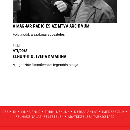
A MAGYAR RÁDIÓ ÉS AZ MTVA ARCHÍVUM
Folytatódik a szakmai egyeztetés
FILM
MTI/PRAE
ELHUNYT OLIVERA KATARINA
A jugoszláv filmművészet legendás alakja
RSS
•
1%
•
LINKAJÁNLÓ
•
ÍRJON NEKÜNK
•
MÉDIAAJÁNLAT
•
IMPRESSZUM
•
FELHASZNÁLÁSI FELTÉTELEK
•
ADATKEZELÉSI TÁJÉKOZTATÓ