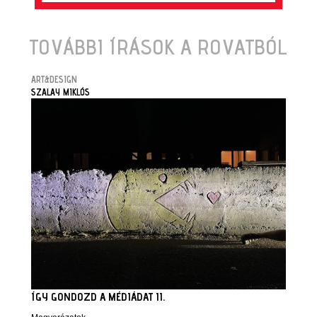
TOVÁBBI ÍRÁSOK A ROVATBÓL
ART&DESIGN
SZALAY MIKLÓS
ÍGY GONDOZD A MÉDIÁDAT II.