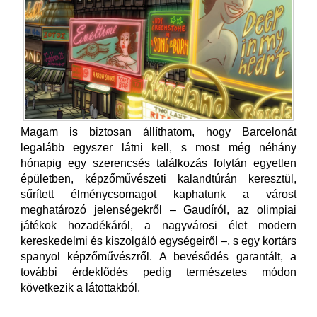
Magam is biztosan állíthatom, hogy Barcelonát
legalább egyszer látni kell, s most még néhány
hónapig egy szerencsés találkozás folytán egyetlen
épületben, képzőművészeti kalandtúrán keresztül,
sűrített élménycsomagot kaphatunk a várost
meghatározó jelenségekről – Gaudíról, az olimpiai
játékok hozadékáról, a nagyvárosi élet modern
kereskedelmi és kiszolgáló egységeiről –, s egy kortárs
spanyol képzőművészről. A bevésődés garantált, a
további érdeklődés pedig természetes módon
következik a látottakból.