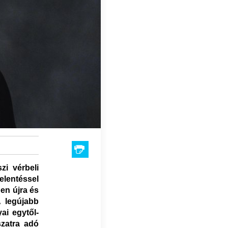
zi vérbeli
jelentéssel
ben újra és
A legújabb
yai egytől-
szatra adó