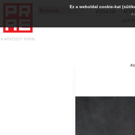
Ez a weboldal cookie-kat (sütik
IRODALOM
ART&
A 
portfól
Ko