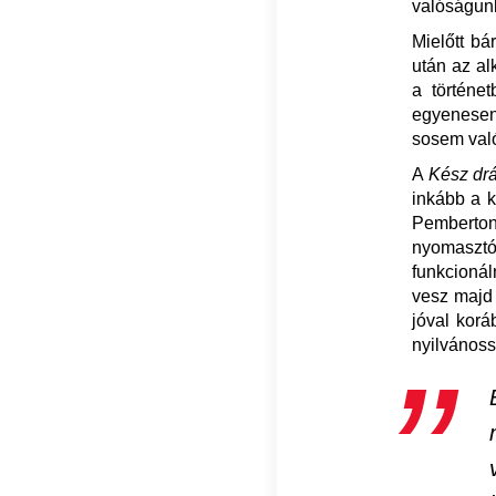
valóságun
Mielőtt bá
után az al
a történet
egyenesen
sosem való
A
Kész dr
inkább a k
Pemberton
nyomasztó
funkcionál
vesz majd 
jóval korá
nyilvánoss