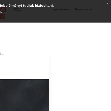
x
jobb élményt tudjuk biztosítani.
SMM
220VOLT
Bejelentkezés
Regisztráció
oz.
evél
11.