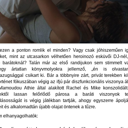
ezen a ponton romlik el minden? Vagy csak jóhiszeműen ig
eket, mint az utcasarkon vélhetően heroinozó esküvői DJ-nél
ó barátoknál? Talán már az első randijukon sem stimmelt va
egy ártatlan könyvmolyokra jellemző, „én is olvas
azugsággal csikart ki. Bár a többnyire zárt, privát terekben k
örténet fókuszában végig az ifjú pár diszfunkcionális viszonya á
amoudou Athie által alakított Rachel és Mike konszolidált
gektől lassan felőrlődő párosa a baráti viszonyok ter
dásosságát is végig játékban tartják, ahogy egyszerre ápolj
it és alkalomadtán újabb olajat öntenek a tűzre.
m elhanyagolhatók: