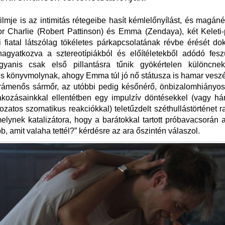
ilmje is az intimitás rétegeibe hasít kémlelőnyílást, és magáné
or Charlie (Robert Pattinson) és Emma (Zendaya), két Keleti-
i fiatal látszólag tökéletes párkapcsolatának révbe érését do
agyatkozva a sztereotípiákból és előítéletekből adódó feszü
gyanis csak első pillantásra tűnik gyökértelen különcne
s könyvmolynak, ahogy Emma túl jó nő státusza is hamar veszé
 rámenős sármőr, az utóbbi pedig későnérő, önbizalomhiányos
akozásainkkal ellentétben egy impulzív döntésekkel (vagy h
ozatos szomatikus reakciókkal) teletűzdelt széthullástörténet ra
melynek katalizátora, hogy a barátokkal tartott próbavacsorán a
b, amit valaha tettél?” kérdésre az ara őszintén válaszol.