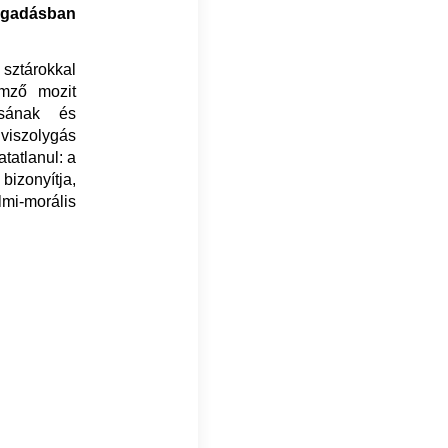
agadásban
 sztárokkal
emző mozit
ásának és
iszolygás
tatlanul: a
 bizonyítja,
mi-morális