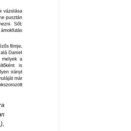
ek vázolása
ne pusztán
mezni. Sőt:
 ámokfutás
zős filmje,
 alá Daniel
, melyek a
ítőként is
lyen irányt
muláját már
okszorozott
ra
an
),