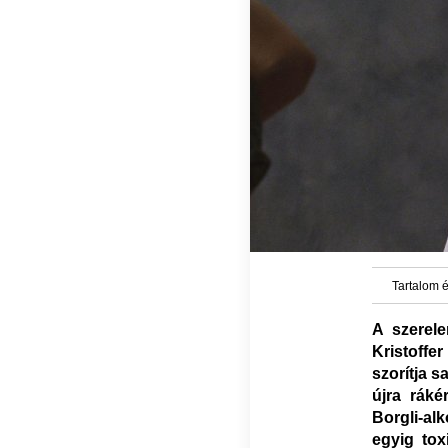
Tartalom é
A szerele
Kristoffer
szorítja s
újra ráké
Borgli-alk
egyig tox