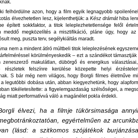
knak.
rki felhördülne azon, hogy a film egyik legnagyobb spoilerén
kotás élvezhetetlen lesz, kijelenthetjük: a
Kész drámát
hiba len
be épített sokkfaktor, a titok leleplezhetetlensége felől értel
 meddő megközelítés a misztifikáció, pláne úgy, hogy az
sult meg, puszta terv, segélykiáltás maradt.
áma
nem a mindent átíró múltbeli titok leleplezésének egyszerné
árfelméréssel körülményeskedik – ezt a szándékot támasztják
 zeneszerző makulátlan, dübörgő és energikus választásai
 részletek felszínre kerülése közepette helyi érzéstelen
nak. S bár még nem világos, hogy Borgli filmes életműve mi
a legutóbbi dobása után, abban kiegyezhetünk, hogy alapfor
bban tökéletesítette: a figyelemgazdaság szélsőségei, a megs
ág miatt performatívvá váló a magánélet pokla érdekli.
Borgli élvezi, ha a filmje tükörsimasága annyi
megbotránkoztatóan, egyértelműen az arcunkb
van (lásd: a szitkomos szójátékok burjánzása