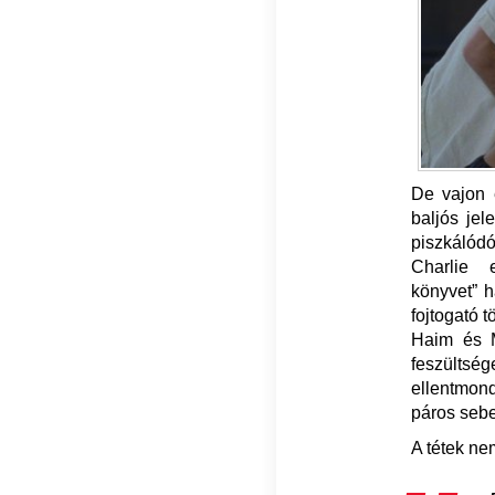
De vajon 
baljós jel
piszkálód
Charlie 
könyvet” h
fojtogató t
Haim és M
feszültsé
ellentmon
páros sebe
A tétek ne