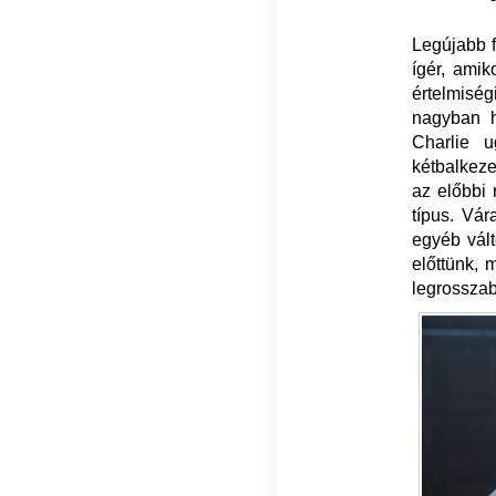
Legújabb f
ígér, amik
értelmiség
nagyban h
Charlie u
kétbalkeze
az előbbi
típus. Vár
egyéb vált
előttünk, 
legrosszab