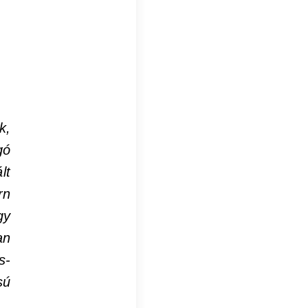
k,
gó
lt
rn
gy
an
s-
sú