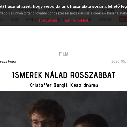
et) használ azért, hogy weboldalunk használata során a lehető leg
DESIGN
ÉPÍTÉSZET
SZÍNHÁZ
ZENE
FILM
GYEREK
K
weboldalunkon történő további böngészéssel hozzájárulsz a cookie-k használatáh
iók
blog
PRAE folyóirat
petíció
lapcsalád
könyvek
hírl
Folytatás
Tudj meg többet
FILM
vács Petra
2026. 05. 
ISMEREK NÁLAD ROSSZABBAT
Kristoffer Borgli: Kész dráma