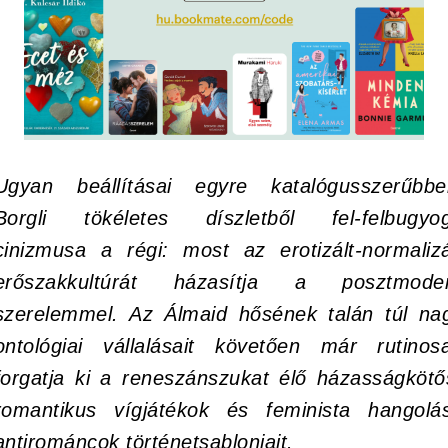
Ugyan beállításai egyre katalógusszerűbbe
Borgli tökéletes díszletből fel-felbugyo
cinizmusa a régi: most az erotizált-normalizá
erőszakkultúrát házasítja a posztmode
szerelemmel. Az
Álmaid hősé
nek talán túl na
ontológiai vállalásait követően már rutinos
forgatja ki a reneszánszukat élő házasságkötő
romantikus vígjátékok és feminista hangolá
antirománcok történetsablonjait.