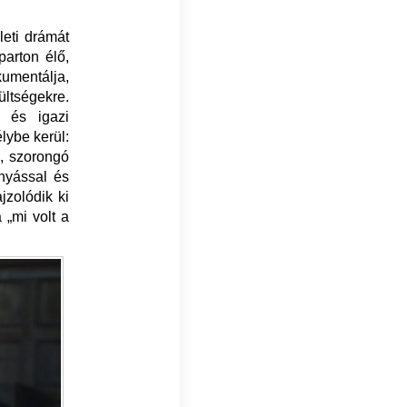
leti drámát
parton élő,
kumentálja,
ltségekre.
k és igazi
lybe kerül:
, szorongó
ányással és
jzolódik ki
 „mi volt a