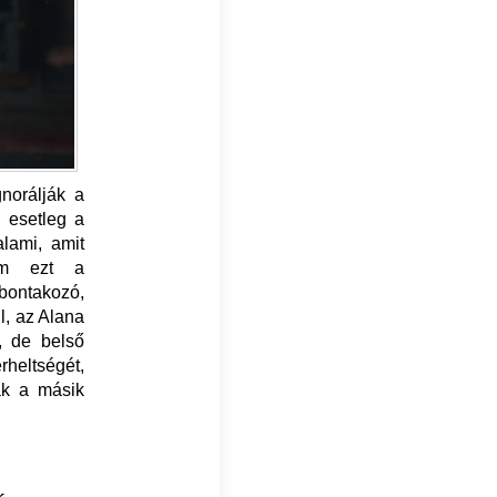
norálják a
, esetleg a
lami, amit
tam ezt a
ibontakozó,
ll, az Alana
, de belső
heltségét,
ák a másik