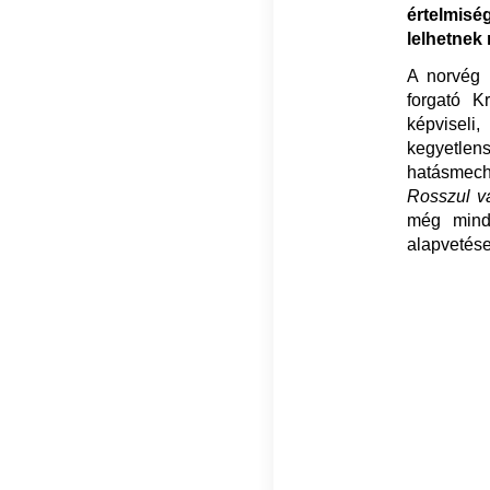
értelmis
lelhetnek
A norvég f
forgató K
képvisel
kegyetle
hatásmecha
Rosszul 
még mindi
alapvetése