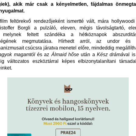
égiek), akik már csak a kényelmetlen, fájdalmas önmegt
 nyugalmat.
ilm feltörekvő rendezőjeként ismertté vált, mára hollywoodi
ristoffer Borgli a pulzáló, eleven, mégis távolságtartó, el
i, melynek feltett szándéka a hétköznapok abszurdit
nségének megmutatása. Hírhedt arról, az undor és v
nizmusait csúcsra járatva menetel előre, mindeddig megállítha
vagyok magamtól
és az
Álmaid hőse
után a
Kész drámá
val is
g változatos eszköztárral képes elbizonytalanítani társadal
inket.