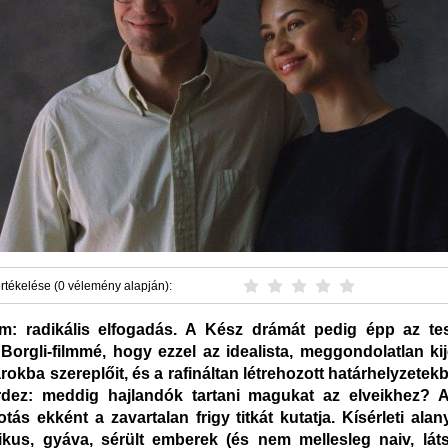
rtékelése (0 vélemény alapján):
m: radikális elfogadás. A Kész drámát pedig épp az tes
 Borgli-filmmé, hogy ezzel az idealista, meggondolatlan ki
arokba szereplőit, és a rafináltan létrehozott határhelyzetek
rdez: meddig hajlandók tartani magukat az elveikhez? 
otás ekként a zavartalan frigy titkát kutatja. Kísérleti alan
ikus, gyáva, sérült emberek (és nem mellesleg naiv, lát