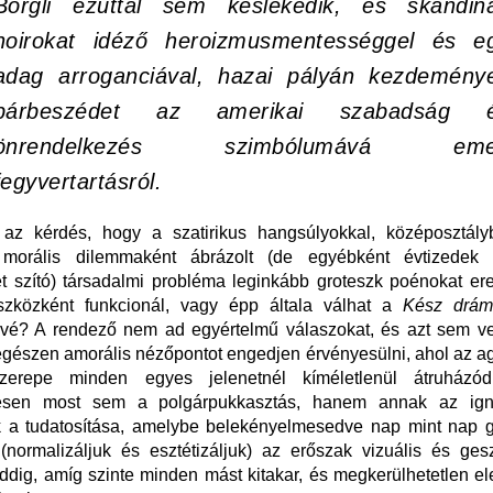
Borgli ezúttal sem késlekedik, és skandin
noirokat idéző heroizmusmentességgel és e
adag arroganciával, hazai pályán kezdemény
párbeszédet az amerikai szabadság 
önrendelkezés szimbólumává eme
fegyvertartásról.
az kérdés, hogy a szatirikus hangsúlyokkal, középosztályb
 morális dilemmaként ábrázolt (de egyébként évtizedek
et szító) társadalmi probléma leginkább groteszk poénokat 
eszközként funkcionál, vagy épp általa válhat a
Kész drá
vvé? A rendező nem ad egyértelmű válaszokat, és azt sem vet
egészen amorális nézőpontot engedjen érvényesülni, ahol az a
szerepe minden egyes jelenetnél kíméletlenül átruházód
tesen most sem a polgárpukkasztás, hanem annak az igno
k a tudatosítása, amelybe belekényelmesedve nap mint nap gy
 (normalizáljuk és esztétizáljuk) az erőszak vizuális és ges
dig, amíg szinte minden mást kitakar, és megkerülhetetlen e