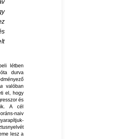
áv
gy
ez
és
lt
eli létben
 óta durva
eredményező
ma
valóban
i el, hogy
gresszor és
ik. A cél
ráns-naiv
arapítjuk-
ztusnyelvét
leme lesz a