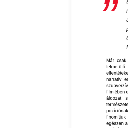
Már csak 
felmerülő
ellentétek
narratív 
szubverzí
filmjében 
áldozat 
természe
pozícióna
finomítjuk
egészen ad