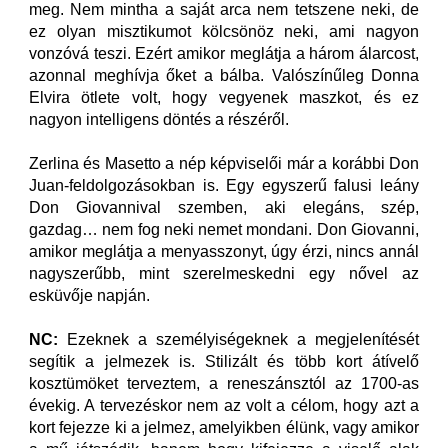
meg. Nem mintha a saját arca nem tetszene neki, de
ez olyan misztikumot kölcsönöz neki, ami nagyon
vonzóvá teszi. Ezért amikor meglátja a három álarcost,
azonnal meghívja őket a bálba. Valószínűleg Donna
Elvira ötlete volt, hogy vegyenek maszkot, és ez
nagyon intelligens döntés a részéről.
Zerlina és Masetto a nép képviselői már a korábbi Don
Juan-feldolgozásokban is. Egy egyszerű falusi leány
Don Giovannival szemben, aki elegáns, szép,
gazdag… nem fog neki nemet mondani. Don Giovanni,
amikor meglátja a menyasszonyt, úgy érzi, nincs annál
nagyszerűbb, mint szerelmeskedni egy nővel az
esküvője napján.
NC:
Ezeknek a személyiségeknek a megjelenítését
segítik a jelmezek is. Stilizált és több kort átívelő
kosztümöket terveztem, a reneszánsztól az 1700-as
évekig. A tervezéskor nem az volt a célom, hogy azt a
kort fejezze ki a jelmez, amelyikben élünk, vagy amikor