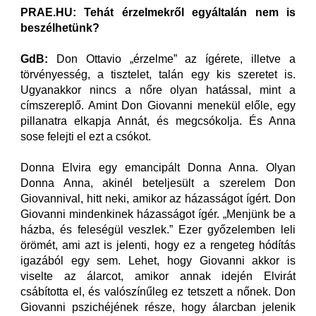
PRAE.HU: Tehát érzelmekről egyáltalán nem is
beszélhetünk?
GdB:
Don Ottavio „érzelme” az ígérete, illetve a
törvényesség, a tisztelet, talán egy kis szeretet is.
Ugyanakkor nincs a nőre olyan hatással, mint a
címszereplő. Amint Don Giovanni menekül előle, egy
pillanatra elkapja Annát, és megcsókolja. És Anna
sose felejti el ezt a csókot.
Donna Elvira egy emancipált Donna Anna. Olyan
Donna Anna, akinél beteljesült a szerelem Don
Giovannival, hitt neki, amikor az házasságot ígért. Don
Giovanni mindenkinek házasságot ígér. „Menjünk be a
házba, és feleségül veszlek.” Ezer győzelemben leli
örömét, ami azt is jelenti, hogy ez a rengeteg hódítás
igazából egy sem. Lehet, hogy Giovanni akkor is
viselte az álarcot, amikor annak idején Elvirát
csábította el, és valószínűleg ez tetszett a nőnek. Don
Giovanni pszichéjének része, hogy álarcban jelenik