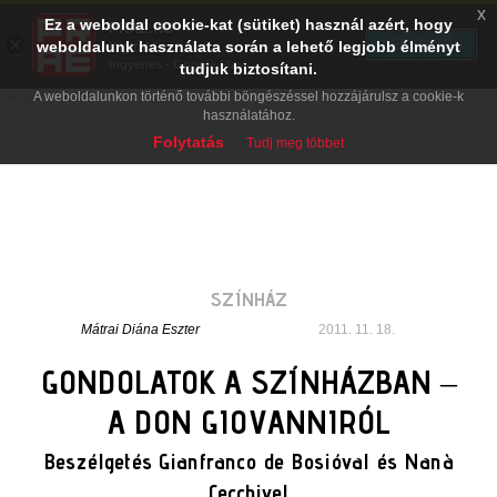
x
Ez a weboldal cookie-kat (sütiket) használ azért, hogy
PRAE.HU
×
TELEPÍTÉS
weboldalunk használata során a lehető legjobb élményt
Digital Evolution
Ingyenes - Google Play
tudjuk biztosítani.
A weboldalunkon történő további böngészéssel hozzájárulsz a cookie-k
használatához.
Folytatás
Tudj meg többet
SZÍNHÁZ
Mátrai Diána Eszter
2011. 11. 18.
GONDOLATOK A SZÍNHÁZBAN –
A DON GIOVANNIRÓL
Beszélgetés Gianfranco de Bosióval és Nanà
Cecchivel