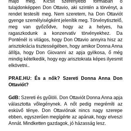
majd meg. Kicsit szerényebb formában ő
tulajdonképpen Don Ottavio, aki szintén a törvényt, a
rendet testesíti meg. Nem szeretem, ha Don Ottaviót
gyenge személyiségként jelenítik meg. Törvénytisztelő,
meg van győződve, hogy az a helyes, ha
ragaszkodunk a konzervatív törvényekhez. Da
Ponténél is világos, hogy Don Ottavio annyira hisz az
arisztokrácia tisztességében, hogy amikor Donna Anna
állítja, hogy Don Giovanni az apja gyilkosa, ő még
mindig kételkedik, hogy egy arisztokrata képes ilyesmit
elkövetni..
PRAE.HU: És a nők? Szereti Donna Anna Don
Ottaviót?
GdB:
Szereti és gyűlöli. Don Ottaviót Donna Anna apja
választotta vőlegénynek. A nőt pedig megrémíti az
esküvő ténye. Don Ottaviónak nincs nagy szerepe
ebben, egyszerűen megígérte az apának, hogy elveszi
Annát. Mindketten gazdagok, jó házasság lesz.