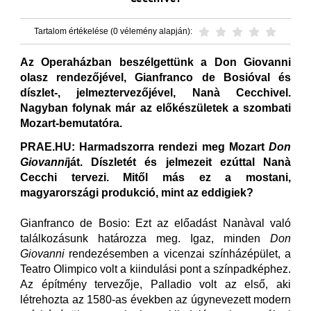
Tartalom értékelése (0 vélemény alapján):
Az Operaházban beszélgettünk a Don Giovanni
olasz rendezőjével, Gianfranco de Bosióval és
díszlet-, jelmeztervezőjével, Nanà Cecchivel.
Nagyban folynak már az előkészületek a szombati
Mozart-bemutatóra.
PRAE.HU: Harmadszorra rendezi meg Mozart
Don
Giovanni
ját. Díszletét és jelmezeit ezúttal Nanà
Cecchi tervezi. Mitől más ez a mostani,
magyarországi produkció, mint az eddigiek?
Gianfranco de Bosio: Ezt az előadást Nanàval való
találkozásunk határozza meg. Igaz, minden
Don
Giovanni
rendezésemben a vicenzai színházépület, a
Teatro Olimpico volt a kiindulási pont a színpadképhez.
Az építmény tervezője, Palladio volt az első, aki
létrehozta az 1580-as években az úgynevezett modern