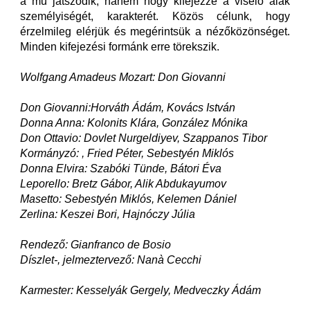
a mű játszódik, hanem hogy kifejezze a viselő alak
személyiségét, karakterét. Közös célunk, hogy
érzelmileg elérjük és megérintsük a nézőközönséget.
Minden kifejezési formánk erre törekszik.
Wolfgang Amadeus Mozart: Don Giovanni
Don Giovanni:Horváth Ádám, Kovács István
Donna Anna: Kolonits Klára, González Mónika
Don Ottavio: Dovlet Nurgeldiyev, Szappanos Tibor
Kormányzó: , Fried Péter
, Sebestyén Miklós
Donna Elvira: Szabóki Tünde, Bátori Éva
Leporello: Bretz Gábor, Alik Abdukayumov
Masetto: Sebestyén Miklós, Kelemen Dániel
Zerlina: Keszei Bori, Hajnóczy Júlia
Rendező: Gianfranco de Bosio
Díszlet-, jelmeztervező: Nanà Cecchi
Karmester: Kesselyák Gergely, Medveczky Ádám