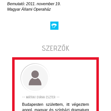
Bemutató: 2011. november 19.
Magyar Állami Operaház
SZERZŐK
-- MÁTRAI DIÁNA ESZTER --
Budapesten születtem, itt végeztem
angol, magyar és színházi dramaturg