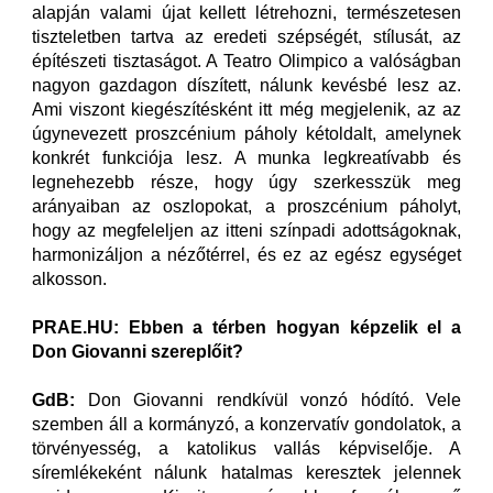
alapján valami újat kellett létrehozni, természetesen
tiszteletben tartva az eredeti szépségét, stílusát, az
építészeti tisztaságot. A Teatro Olimpico a valóságban
nagyon gazdagon díszített, nálunk kevésbé lesz az.
Ami viszont kiegészítésként itt még megjelenik, az az
úgynevezett proszcénium páholy kétoldalt, amelynek
konkrét funkciója lesz. A munka legkreatívabb és
legnehezebb része, hogy úgy szerkesszük meg
arányaiban az oszlopokat, a proszcénium páholyt,
hogy az megfeleljen az itteni színpadi adottságoknak,
harmonizáljon a nézőtérrel, és ez az egész egységet
alkosson.
PRAE.HU: Ebben a térben hogyan képzelik el a
Don Giovanni szereplőit?
GdB:
Don Giovanni rendkívül vonzó hódító. Vele
szemben áll a kormányzó, a konzervatív gondolatok, a
törvényesség, a katolikus vallás képviselője. A
síremlékeként nálunk hatalmas keresztek jelennek