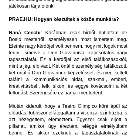
játékosan tárja elénk.
PRAE.HU: Hogyan készültek a közös munkára?
Nanà Cecchi:
Korábban csak hírből hallottam de
Bosio mesterről, személyesen most ismertem meg.
Eleinte nagy kérdőjel volt bennem, hogy mit fogok most
tenni, ismerve a Don Giovannival kapcsolatos nagy
tapasztalatát. Ez a kérdőjel az első találkozásoktól,
mint a jég, elolvadt. Két önálló személyiség találkozott,
két önálló Don Giovanni-elképzeléssel, és meg kellett
találni a kommunikációs hidat, szakmai, emberi,
kreativitásbeli, lelki síkon, és eggyé kovácsolni a két
felfogást. Szerencsére ez hamar megtörtént.
Miután kiderült, hogy a Teatro Olimpico köré épül az
előadás, többször ellátogattam a vicenzai színházba, s
azt nézegettem, elemeztem. Egyszer csak eljött a
pillanat, amikor úgy éreztem, eléggé elmélyültem
benne. És akkor ezeknek a tapasztalatoknak az