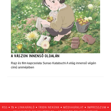
A VÁSZON INNENSŐ OLDALÁN
Rajz és film kapcsolata Sunao Katabuchi A világ innenső végén
című animéjében
RSS
•
1%
•
LINKAJÁNLÓ
•
ÍRJON NEKÜNK
•
MÉDIAAJÁNLAT
•
IMPRESSZUM
•