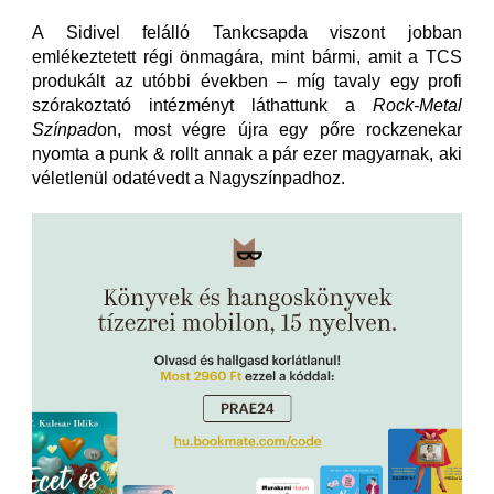
A Sidivel felálló Tankcsapda viszont jobban
emlékeztetett régi önmagára, mint bármi, amit a TCS
produkált az utóbbi években – míg tavaly egy profi
szórakoztató intézményt láthattunk a
Rock-Metal
Színpad
on, most végre újra egy pőre rockzenekar
nyomta a punk & rollt annak a pár ezer magyarnak, aki
véletlenül odatévedt a Nagyszínpadhoz.