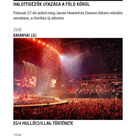
HALOTTIDÉZŐK UTAZÁSA A FÖLD KÖRÜL
Február 27-én jelent meg Jamie Hewlett és Damon Albarn virtuális
zenekara, a Gorillaz új albuma
ZENE
BARANYAI LILI
EGY HULLÓCSILLAG TÖRTÉNETE
ZENE