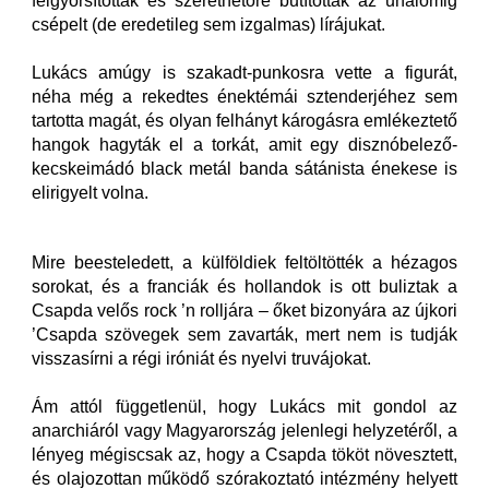
felgyorsították és szerethetőre butították az unalomig
csépelt (de eredetileg sem izgalmas) lírájukat.
Lukács amúgy is szakadt-punkosra vette a figurát,
néha még a rekedtes énektémái sztenderjéhez sem
tartotta magát, és olyan felhányt károgásra emlékeztető
hangok hagyták el a torkát, amit egy disznóbelező-
kecskeimádó black metál banda sátánista énekese is
elirigyelt volna.
Mire beesteledett, a külföldiek feltöltötték a hézagos
sorokat, és a franciák és hollandok is ott buliztak a
Csapda velős rock ’n rolljára – őket bizonyára az újkori
’Csapda szövegek sem zavarták, mert nem is tudják
visszasírni a régi iróniát és nyelvi truvájokat.
Ám attól függetlenül, hogy Lukács mit gondol az
anarchiáról vagy Magyarország jelenlegi helyzetéről, a
lényeg mégiscsak az, hogy a Csapda tököt növesztett,
és olajozottan működő szórakoztató intézmény helyett