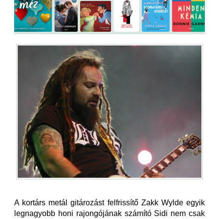
A kortárs metál gitározást felfrissítő Zakk Wylde egyik
legnagyobb honi rajongójának számító Sidi nem csak