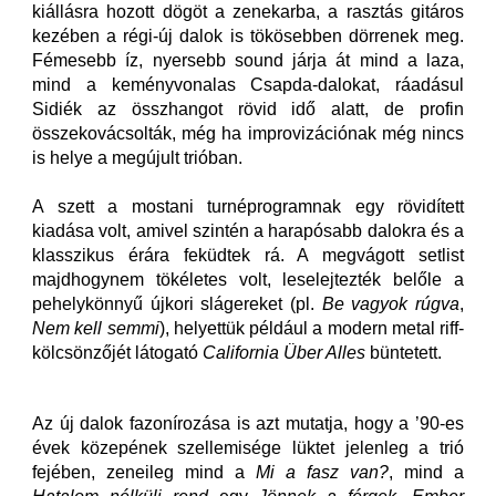
kiállásra hozott dögöt a zenekarba, a rasztás gitáros
kezében a régi-új dalok is tökösebben dörrenek meg.
Fémesebb íz, nyersebb sound járja át mind a laza,
mind a keményvonalas Csapda-dalokat, ráadásul
Sidiék az összhangot rövid idő alatt, de profin
összekovácsolták, még ha improvizációnak még nincs
is helye a megújult trióban.
A szett a mostani turnéprogramnak egy rövidített
kiadása volt, amivel szintén a harapósabb dalokra és a
klasszikus érára feküdtek rá. A megvágott setlist
majdhogynem tökéletes volt, leselejtezték belőle a
pehelykönnyű újkori slágereket (pl.
Be vagyok rúgva
,
Nem kell semmi
), helyettük például a modern metal riff-
kölcsönzőjét látogató
California Über Alles
büntetett.
Az új dalok fazonírozása is azt mutatja, hogy a ’90-es
évek közepének szellemisége lüktet jelenleg a trió
fejében, zeneileg mind a
Mi a fasz van?
, mind a