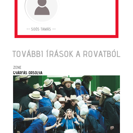
-- SOÓS TAMÁS --
TOVÁBBI ÍRÁSOK A ROVATBÓL
ZENE
GYÁRFÁS ORSOLYA