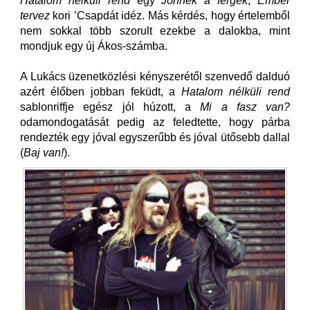
Hatalom nélküli rend
egy
Jönnek a férgek
,
Ember
tervez
kori ’Csapdát idéz. Más kérdés, hogy értelemből
nem sokkal több szorult ezekbe a dalokba, mint
mondjuk egy új Ákos-számba.
A Lukács üzenetközlési kényszerétől szenvedő dalduó
azért élőben jobban feküdt, a
Hatalom nélküli rend
sablonriffje egész jól húzott, a
Mi a fasz van?
odamondogatását pedig az feledtette, hogy párba
rendezték egy jóval egyszerűbb és jóval ütősebb dallal
(
Baj van!
).