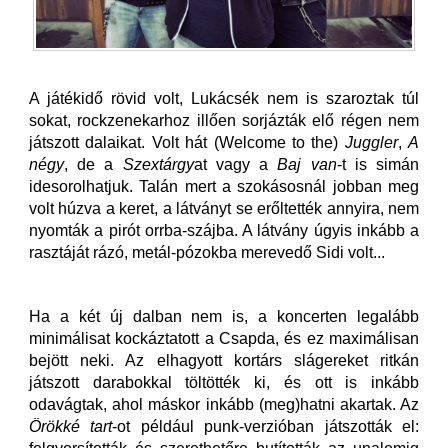
A játékidő rövid volt, Lukácsék nem is szaroztak túl
sokat, rockzenekarhoz illően sorjázták elő régen nem
játszott dalaikat. Volt hát (Welcome to the)
Juggler
,
A
négy
, de a
Szextárgy
at vagy a
Baj van
-t is simán
idesorolhatjuk. Talán mert a szokásosnál jobban meg
volt húzva a keret, a látványt se erőltették annyira, nem
nyomták a pirót orrba-szájba. A látvány úgyis inkább a
rasztáját rázó, metál-pózokba merevedő Sidi volt...
Ha a két új dalban nem is, a koncerten legalább
minimálisat kockáztatott a Csapda, és ez maximálisan
bejött neki. Az elhagyott kortárs slágereket ritkán
játszott darabokkal töltötték ki, és ott is inkább
odavágtak, ahol máskor inkább (meg)hatni akartak. Az
Örökké tart
-ot például punk-verzióban játszották el: