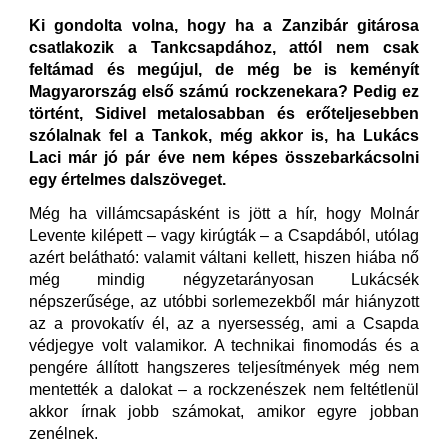
Ki gondolta volna, hogy ha a Zanzibár gitárosa
csatlakozik a Tankcsapdához, attól nem csak
feltámad és megújul, de még be is keményít
Magyarország első számú rockzenekara? Pedig ez
történt, Sidivel metalosabban és erőteljesebben
szólalnak fel a Tankok, még akkor is, ha Lukács
Laci már jó pár éve nem képes összebarkácsolni
egy értelmes dalszöveget.
Még ha villámcsapásként is jött a hír, hogy Molnár
Levente kilépett – vagy kirúgták – a Csapdából, utólag
azért belátható: valamit váltani kellett, hiszen hiába nő
még mindig négyzetarányosan Lukácsék
népszerűsége, az utóbbi sorlemezekből már hiányzott
az a provokatív él, az a nyersesség, ami a Csapda
védjegye volt valamikor. A technikai finomodás és a
pengére állított hangszeres teljesítmények még nem
mentették a dalokat – a rockzenészek nem feltétlenül
akkor írnak jobb számokat, amikor egyre jobban
zenélnek.