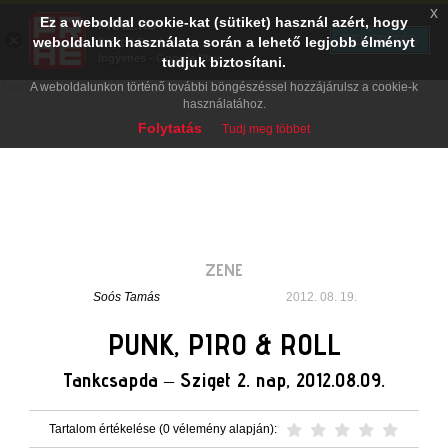
x
Ez a weboldal cookie-kat (sütiket) használ azért, hogy
PRAE.HU
×
TELEPÍTÉS
weboldalunk használata során a lehető legjobb élményt
Digital Evolution
Ingyenes - Google Play
tudjuk biztosítani.
A weboldalunkon történő további böngészéssel hozzájárulsz a cookie-k
használatához.
Folytatás
Tudj meg többet
ZENE
Soós Tamás
2012. 08. 19.
PUNK, PIRO & ROLL
Tankcsapda – Sziget 2. nap, 2012.08.09.
Tartalom értékelése (0 vélemény alapján):