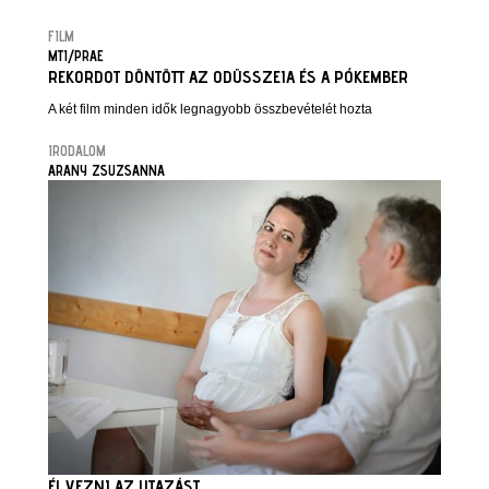
FILM
MTI/PRAE
REKORDOT DÖNTÖTT AZ ODÜSSZEIA ÉS A PÓKEMBER
A két film minden idők legnagyobb összbevételét hozta
IRODALOM
ARANY ZSUZSANNA
ÉLVEZNI AZ UTAZÁST