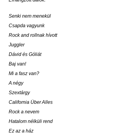
Senki nem menekül
Csapda vagyunk
Rock and rollnak hívott
Juggler
Dávid és Góliát
Baj van!
Mi a fasz van?
A négy
Szextárgy
California Über Alles
Rock a nevem
Hatalom nélküli rend
Ez az a ház