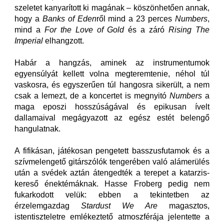
szeletet kanyarított ki magának – köszönhetően annak,
hogy a
Banks of Eden
ről mind a 23 perces
Numbers
,
mind a
For the Love of Gold
és a záró
Rising The
Imperial
elhangzott.
Habár a hangzás, aminek az instrumentumok
egyensúlyát kellett volna megteremtenie, néhol túl
vaskosra, és egyszerűen túl hangosra sikerült, a nem
csak a lemezt, de a koncertet is megnyitó
Numbers
a
maga eposzi hosszúságával és epikusan ívelt
dallamaival megágyazott az egész estét belengő
hangulatnak.
A fifikásan, játékosan pengetett basszusfutamok és a
szívmelengető gitárszólók tengerében való alámerülés
után a svédek aztán átengedték a terepet a katarzis-
kereső énektémáknak. Hasse Froberg pedig nem
fukarkodott velük: ebben a tekintetben az
érzelemgazdag
Stardust We Are
magasztos,
istentiszteletre emlékeztető atmoszférája jelentette a