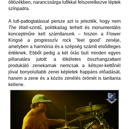
öltözékben, narancssárga lufikkal felszerelkezve léptek
színpadra.
A lufi-pattogtatással persze azt is jelezték, hogy nem
The Wall
-szintű, politikailag terhelt és monumentális
konceptműre kell számítanunk – hiszen a Flower
Kingsé a progresszív rock "feel good" zenéje,
amelyben a harmónia és a szépség számít elsődleges
értéknek. Ebből pedig a két órás buli minden egyes
pillanatára jutott: a tökéletes összhangzattant
produkáló zenekarnak nemcsak a kétszer-kettőnél
jóval bonyolultabb zenei képletek frappáns előadását,
hanem a zene és a közös zenélés örömét is tanítania
kellene.