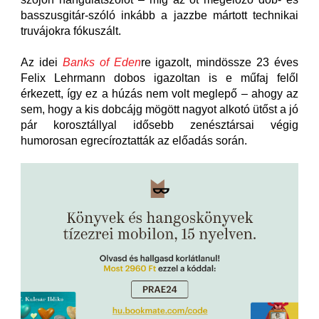
basszusgitár-szóló inkább a jazzbe mártott technikai
truvájokra fókuszált.
Az idei
Banks of Eden
re igazolt, mindössze 23 éves
Felix Lehrmann dobos igazoltan is e műfaj felől
érkezett, így ez a húzás nem volt meglepő – ahogy az
sem, hogy a kis dobcájg mögött nagyot alkotó ütőst a jó
pár korosztállyal idősebb zenésztársai végig
humorosan egrecíroztatták az előadás során.