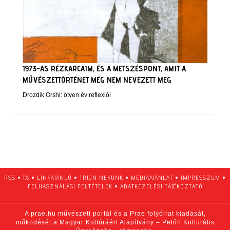
1973-AS RÉZKARCAIM, ÉS A METSZÉSPONT, AMIT A
MŰVÉSZETTÖRTÉNET MÉG NEM NEVEZETT MEG
Drozdik Orshi: ötven év reflexiói
RSS
•
1%
•
LINKAJÁNLÓ
•
ÍRJON NEKÜNK
•
MÉDIAAJÁNLAT
•
IMPRESSZUM
•
FELHASZNÁLÁSI FELTÉTELEK
•
ADATKEZELÉSI TÁJÉKOZTATÓ
A prae.hu művészeti portál és a Prae folyóirat kiadását,
működését a Magyar Kultúráért Alapítvány – Petőfi Kulturális