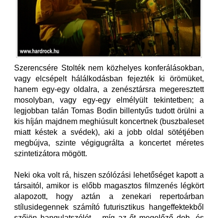
Szerencsére Stolték nem közhelyes konferálásokban,
vagy elcsépelt hálálkodásban fejezték ki örömüket,
hanem egy-egy oldalra, a zenésztársra megeresztett
mosolyban, vagy egy-egy elmélyült tekintetben; a
legjobban talán Tomas Bodin billentyűs tudott örülni a
kis híján majdnem meghiúsult koncertnek (buszbaleset
miatt késtek a svédek), aki a jobb oldal sötétjében
megbújva, szinte végigugrálta a koncertet méretes
szintetizátora mögött.
Neki oka volt rá, hiszen szólózási lehetőséget kapott a
társaitól, amikor is előbb magasztos filmzenés légkört
alapozott, hogy aztán a zenekari repertoárban
stílusidegennek számító futurisztikus hangeffektekből
szőjön hangulatszólót – míg az őt megelőző dob- és