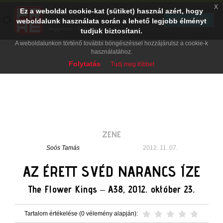
x
Ez a weboldal cookie-kat (sütiket) használ azért, hogy
PRAE.HU
×
TELEPÍTÉS
weboldalunk használata során a lehető legjobb élményt
Digital Evolution
Ingyenes - Google Play
tudjuk biztosítani.
A weboldalunkon történő további böngészéssel hozzájárulsz a cookie-k
használatához.
Folytatás
Tudj meg többet
ZENE
Soós Tamás
2012. 11. 07.
AZ ÉRETT SVÉD NARANCS ÍZE
The Flower Kings – A38, 2012. október 23.
Tartalom értékelése (0 vélemény alapján):