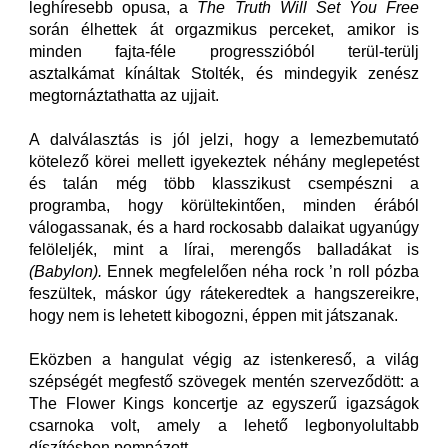
leghíresebb opusa, a
The Truth Will Set You Free
során élhettek át orgazmikus perceket, amikor is
minden fajta-féle progresszióból terül-terülj
asztalkámat kínáltak Stolték, és mindegyik zenész
megtornáztathatta az ujjait.
A dalválasztás is jól jelzi, hogy a lemezbemutató
kötelező körei mellett igyekeztek néhány meglepetést
és talán még több klasszikust csempészni a
programba, hogy körültekintően, minden érából
válogassanak, és a hard rockosabb dalaikat ugyanúgy
felöleljék, mint a lírai, merengős balladákat is
(Babylon).
Ennek megfelelően néha rock ’n roll pózba
feszültek, máskor úgy rátekeredtek a hangszereikre,
hogy nem is lehetett kibogozni, éppen mit játszanak.
Eközben a hangulat végig az istenkereső, a világ
szépségét megfestő szövegek mentén szerveződött: a
The Flower Kings koncertje az egyszerű igazságok
csarnoka volt, amely a lehető legbonyolultabb
díszítésben pompázott.