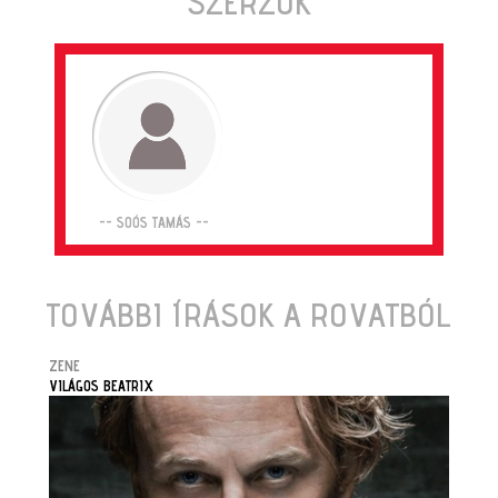
SZERZŐK
-- SOÓS TAMÁS --
TOVÁBBI ÍRÁSOK A ROVATBÓL
ZENE
VILÁGOS BEATRIX