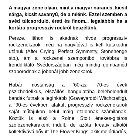
A magyar zene olyan, mint a magyar narancs: kicsit
sárga, kicsit savanyú, de a miénk. Ezzel szemben a
svéd túlcsorduló, érett és finom... legalábbis ha a
kortárs progresszív rockról beszélünk.
Persze, itthon is akadnak nívós progresszív
rockzenekarok, még ha nagyítóval is kell kutakodni
utánuk (After Crying, Perfect Symmetry, Stonehenge
stb.), ám a rockzenei szempontból továbbra is
trenddiktáló Svédországban még mindig gombamód
szaporodnak a jobbnál jobb zenekarok.
Habár mostanság a ’60-as, ’70-es évek
pszichedelikus, elszállós hangulatába belebolondult
bandák futnak a leginkább (Graveyardtól Witchcraftig),
a ’90-es években alakult progresszív rockzenekarok
saját műfajukon belül máig etalonnak számítanak.
Köztük is első a Roine Stolt énekes-gitáros
szólózenekaraként indult, de azóta kreatív alkotói
kollektívává bővült The Flower Kings, akik melódiadús,