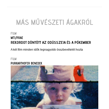
MÁS MŰVÉSZETI ÁGAKRÓL
FILM
MTI/PRAE
REKORDOT DÖNTÖTT AZ ODÜSSZEIA ÉS A PÓKEMBER
A két film minden idők legnagyobb összbevételét hozta
FILM
PURKARTHOFER BENEDEK