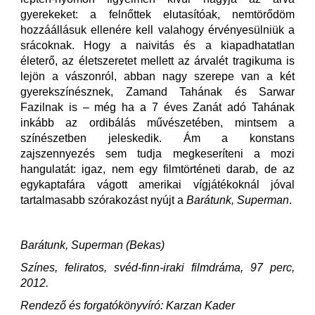
gyerekeket: a felnőttek elutasítóak, nemtörődöm
hozzáállásuk ellenére kell valahogy érvényesülniük a
srácoknak. Hogy a naivitás és a kiapadhatatlan
életerő, az életszeretet mellett az árvalét tragikuma is
lejön a vászonról, abban nagy szerepe van a két
gyerekszínésznek, Zamand Tahának és Sarwar
Fazilnak is – még ha a 7 éves Zanát adó Tahának
inkább az ordibálás művészetében, mintsem a
színészetben jeleskedik. Ám a konstans
zajszennyezés sem tudja megkeseríteni a mozi
hangulatát: igaz, nem egy filmtörténeti darab, de az
egykaptafára vágott amerikai vígjátékoknál jóval
tartalmasabb szórakozást nyújt a
Barátunk, Superman
.
Barátunk, Superman (Bekas)
Színes, feliratos, svéd-finn-iraki filmdráma, 97 perc,
2012.
Rendező és forgatókönyvíró: Karzan Kader