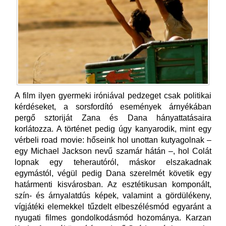
A film ilyen gyermeki iróniával pedzeget csak politikai
kérdéseket, a sorsfordító események árnyékában
pergő sztoriját Zana és Dana hányattatásaira
korlátozza. A történet pedig úgy kanyarodik, mint egy
vérbeli road movie: hőseink hol unottan kutyagolnak –
egy Michael Jackson nevű szamár hátán –, hol Colát
lopnak egy teherautóról, máskor elszakadnak
egymástól, végül pedig Dana szerelmét követik egy
határmenti kisvárosban. Az esztétikusan komponált,
szín- és árnyalatdús képek, valamint a gördülékeny,
vígjátéki elemekkel tűzdelt elbeszélésmód egyaránt a
nyugati filmes gondolkodásmód hozománya. Karzan