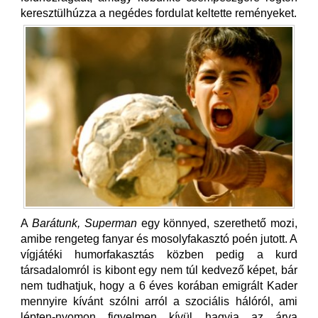
keresztülhúzza a negédes fordulat keltette reményeket.
A
Barátunk, Superman
egy könnyed, szerethető mozi,
amibe rengeteg fanyar és mosolyfakasztó poén jutott. A
vígjátéki humorfakasztás közben pedig a kurd
társadalomról is kibont egy nem túl kedvező képet, bár
nem tudhatjuk, hogy a 6 éves korában emigrált Kader
mennyire kívánt szólni arról a szociális hálóról, ami
lépten-nyomon figyelmen kívül hagyja az árva