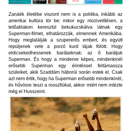
Zanáék életébe viszont nem is a politika, inkább az
amerikai kultúra tör be: mikor egy mozivetítésen, a
tetőablakon keresztül bekukucskálva látnak egy
Superman-filmet, elhatározzák, elmennek Amerikába.
Hogy megtalálják a szupererős embert, és együtt
repüljenek vele a porzó kurd tájak fölött. Hogy
eldicsekedhessenek barátaiknak: az ő barátjuk
Superman. És hogy a mindenre képes, mindenkinél
erősebb Superman egy érintéssel feltámassza
szüleiket, akik Szaddám háborúi során estek el. Csak
azt nem értik, hogy ha Superman erősebb mindenkinél,
és hűvösre teszi a rosszfiúkat, akkor miért nem intézte
még el Husszeint.