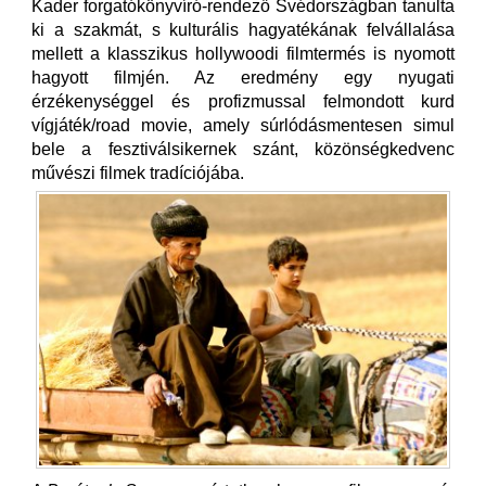
Kader forgatókönyvíró-rendező Svédországban tanulta
ki a szakmát, s kulturális hagyatékának felvállalása
mellett a klasszikus hollywoodi filmtermés is nyomott
hagyott filmjén. Az eredmény egy nyugati
érzékenységgel és profizmussal felmondott kurd
vígjáték/road movie, amely súrlódásmentesen simul
bele a fesztiválsikernek szánt, közönségkedvenc
művészi filmek tradíciójába.