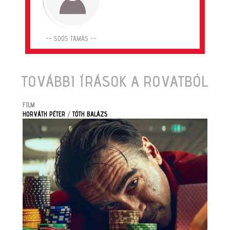
-- SOÓS TAMÁS --
TOVÁBBI ÍRÁSOK A ROVATBÓL
FILM
HORVÁTH PÉTER
/
TÓTH BALÁZS