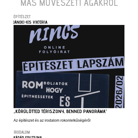
MÁS MŰVÉSZETI ÁGAKRÓL
ÉPÍTÉSZET
JÁNOKI-KIS VIKTÓRIA
„KÖRÜLÖTTED TÉRISZONY, BENNED PANORÁMA”
Az építészet és az irodalom rokonlelkűségéről
IRODALOM
KÁDÁR FRUZSINA