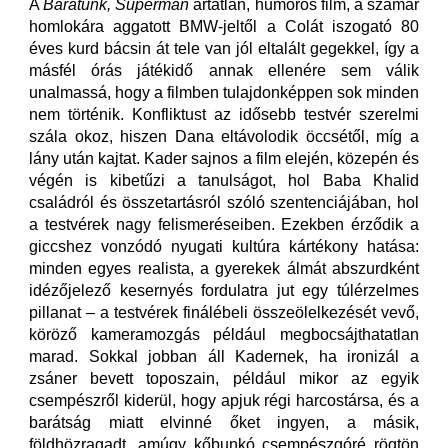
A
Barátunk, Superman
ártatlan, humoros film, a szamár
homlokára aggatott BMW-jeltől a Colát iszogató 80
éves kurd bácsin át tele van jól eltalált gegekkel, így a
másfél órás játékidő annak ellenére sem válik
unalmassá, hogy a filmben tulajdonképpen sok minden
nem történik. Konfliktust az idősebb testvér szerelmi
szála okoz, hiszen Dana eltávolodik öccsétől, míg a
lány után kajtat. Kader sajnos a film elején, közepén és
végén is kibetűzi a tanulságot, hol Baba Khalid
családról és összetartásról szóló szentenciájában, hol
a testvérek nagy felismeréseiben. Ezekben érződik a
giccshez vonzódó nyugati kultúra kártékony hatása:
minden egyes realista, a gyerekek álmát abszurdként
idézőjelező kesernyés fordulatra jut egy túlérzelmes
pillanat – a testvérek finálébeli összeölelkezését vevő,
köröző kameramozgás például megbocsájthatatlan
marad. Sokkal jobban áll Kadernek, ha ironizál a
zsáner bevett toposzain, például mikor az egyik
csempészről kiderül, hogy apjuk régi harcostársa, és a
barátság miatt elvinné őket ingyen, a másik,
földhözragadt, amúgy kőbunkó csempészgóré rögtön