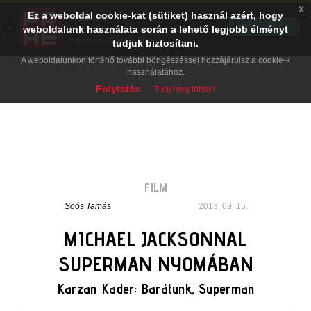
x
Ez a weboldal cookie-kat (sütiket) használ azért, hogy
PRAE.HU
×
TELEPÍTÉS
weboldalunk használata során a lehető legjobb élményt
Digital Evolution
Ingyenes - Google Play
tudjuk biztosítani.
A weboldalunkon történő további böngészéssel hozzájárulsz a cookie-k
használatához.
Folytatás
Tudj meg többet
FILM
Soós Tamás
2013. 09. 15.
MICHAEL JACKSONNAL
SUPERMAN NYOMÁBAN
Karzan Kader: Barátunk, Superman