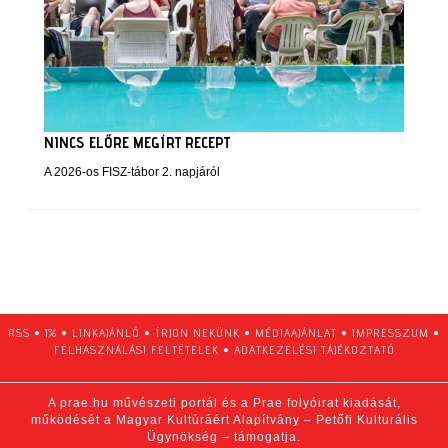
NINCS ELŐRE MEGÍRT RECEPT
A 2026-os FISZ-tábor 2. napjáról
RSS
•
1%
•
LINKAJÁNLÓ
•
ÍRJON NEKÜNK
•
MÉDIAAJÁNLAT
•
IMPRESSZUM
•
FELHASZNÁLÁSI FELTÉTELEK
•
ADATKEZELÉSI TÁJÉKOZTATÓ
A prae.hu művészeti portál és a Prae folyóirat kiadását,
működését a Magyar Kultúráért Alapítvány – Petőfi Kulturális
Ügynökség – támogatja.