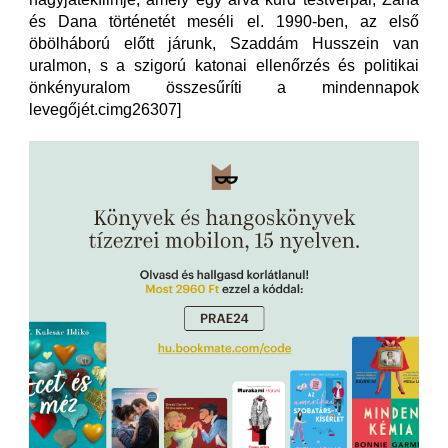
és Dana történetét meséli el. 1990-ben, az első
öbölháború előtt járunk, Szaddám Husszein van
uralmon, s a szigorú katonai ellenőrzés és politikai
önkényuralom összesűríti a mindennapok
levegőjét.cimg26307]