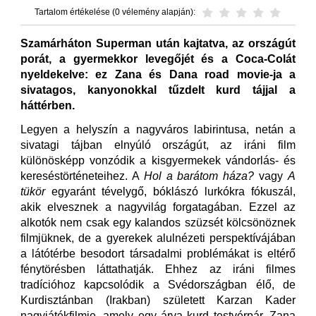
Tartalom értékelése (0 vélemény alapján):
Szamárháton Superman után kajtatva, az országút
porát, a gyermekkor levegőjét és a Coca-Colát
nyeldekelve: ez Zana és Dana road movie-ja a
sivatagos, kanyonokkal tűzdelt kurd tájjal a
háttérben.
Legyen a helyszín a nagyváros labirintusa, netán a
sivatagi tájban elnyúló országút, az iráni film
különösképp vonzódik a kisgyermekek vándorlás- és
kereséstörténeteihez. A
Hol a barátom háza?
vagy
A
tükör
egyaránt tévelygő, bóklászó lurkókra fókuszál,
akik elvesznek a nagyvilág forgatagában. Ezzel az
alkotók nem csak egy kalandos szüzsét kölcsönöznek
filmjüknek, de a gyerekek alulnézeti perspektívájában
a látótérbe besodort társadalmi problémákat is eltérő
fénytörésben láttathatják. Ehhez az iráni filmes
tradícióhoz kapcsolódik a Svédországban élő, de
Kurdisztánban (Irakban) született Karzan Kader
nagyjátékfilmje, amely egy árva kurd testvérpár, Zana