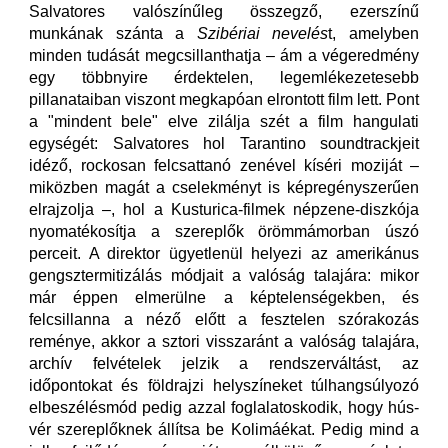
Salvatores valószínűleg összegző, ezerszínű
munkának szánta a
Szibériai nevelés
t, amelyben
minden tudását megcsillanthatja – ám a végeredmény
egy többnyire érdektelen, legemlékezetesebb
pillanataiban viszont megkapóan elrontott film lett. Pont
a "mindent bele" elve zilálja szét a film hangulati
egységét: Salvatores hol Tarantino soundtrackjeit
idéző, rockosan felcsattanó zenével kíséri moziját –
miközben magát a cselekményt is képregényszerűen
elrajzolja –, hol a Kusturica-filmek népzene-diszkója
nyomatékosítja a szereplők örömmámorban úszó
perceit. A direktor ügyetlenül helyezi az amerikánus
gengsztermitizálás módjait a valóság talajára: mikor
már éppen elmerülne a képtelenségekben, és
felcsillanna a néző előtt a fesztelen szórakozás
reménye, akkor a sztori visszaránt a valóság talajára,
archív felvételek jelzik a rendszerváltást, az
időpontokat és földrajzi helyszíneket túlhangsúlyozó
elbeszélésmód pedig azzal foglalatoskodik, hogy hús-
vér szereplőknek állítsa be Kolimáékat. Pedig mind a