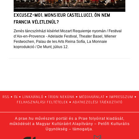
EXCUSEZ-MOI, MONSIEUR CASTELLUCCI, ÖN NEM
FRANCIA VÉLETLENÜL?
Zenés táncszínházi kísérlet Mozart Requiemje nyomán / Festival
d’Aix-en-Provence - Adelaide Festival, Theater Basel, Wiener
Festwochen, Palau de les Arts Reina Sofía, La Monnaie
koprodukció / De Munt, július 12.
RSS
•
1%
•
LINKAJÁNLÓ
•
ÍRJON NEKÜNK
•
MÉDIAAJÁNLAT
•
IMPRESSZUM
•
FELHASZNÁLÁSI FELTÉTELEK
•
ADATKEZELÉSI TÁJÉKOZTATÓ
A prae.hu művészeti portál és a Prae folyóirat kiadását,
működését a Magyar Kultúráért Alapítvány – Petőfi Kulturális
Ügynökség – támogatja.