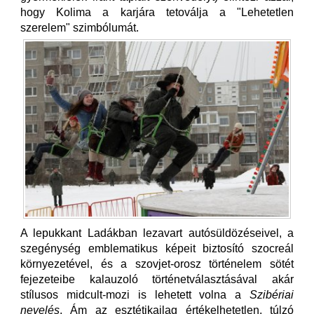
hogy Kolima a karjára tetoválja a "Lehetetlen
szerelem" szimbólumát.
A lepukkant Ladákban lezavart autósüldözéseivel, a
szegénység emblematikus képeit biztosító szocreál
környezetével, és a szovjet-orosz történelem sötét
fejezeteibe kalauzoló történetválasztásával akár
stílusos midcult-mozi is lehetett volna a
Szibériai
nevelés
. Ám az esztétikailag értékelhetetlen, túlzó