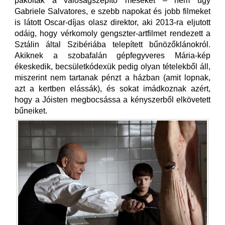
pakolták a valóságszépítő meséket – nem úgy
Gabriele Salvatores, e szebb napokat és jobb filmeket
is látott Oscar-díjas olasz direktor, aki 2013-ra eljutott
odáig, hogy vérkomoly gengszter-artfilmet rendezett a
Sztálin által Szibériába telepített bűnözőklánokról.
Akiknek a szobafalán gépfegyveres Mária-kép
ékeskedik, becsületkódexük pedig olyan tételekből áll,
miszerint nem tartanak pénzt a házban (amit lopnak,
azt a kertben elássák), és sokat imádkoznak azért,
hogy a Jóisten megbocsássa a kényszerből elkövetett
bűneiket.