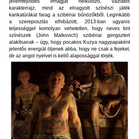
jellemfejlődés írmagját nélkülöző, vázlatos
karakterrajz, mind az elnagyolt színészi játék
karikatúrákat farag a szibériai bűnözőkből. Leginkább
a szereposztás elhibázott, 2013-ban ugyanis
teljességgel komolyan vehetetlen, hogy neves brit
színészek (John Malkovich) szibériai gengsztert
alakítsanak – úgy, hogy pocakos Kuzya nagypapaként
jelentős energiát öljenek abba, hogy ne csak a fejeket,
de az angol nyelvet is kellő alapossággal törjék.