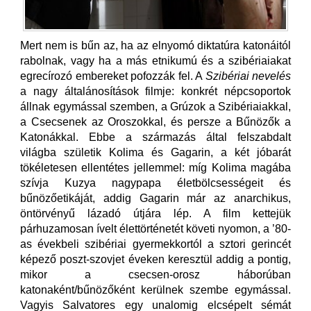
Mert nem is bűn az, ha az elnyomó diktatúra katonáitól
rabolnak, vagy ha a más etnikumú és a szibériaiakat
egrecírozó embereket pofozzák fel. A
Szibériai nevelés
a nagy általánosítások filmje: konkrét népcsoportok
állnak egymással szemben, a Grúzok a Szibériaiakkal,
a Csecsenek az Oroszokkal, és persze a Bűnözők a
Katonákkal. Ebbe a származás által felszabdalt
világba születik Kolima és Gagarin, a két jóbarát
tökéletesen ellentétes jellemmel: míg Kolima magába
szívja Kuzya nagypapa életbölcsességeit és
bűnözőetikáját, addig Gagarin már az anarchikus,
öntörvényű lázadó útjára lép. A film kettejük
párhuzamosan ívelt élettörténetét követi nyomon, a ’80-
as évekbeli szibériai gyermekkortól a sztori gerincét
képező poszt-szovjet éveken keresztül addig a pontig,
mikor a csecsen-orosz háborúban
katonaként/bűnözőként kerülnek szembe egymással.
Vagyis Salvatores egy unalomig elcsépelt sémát