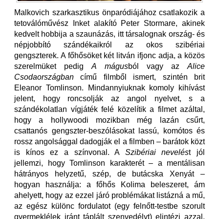
Malkovich szarkasztikus önparódiájához csatlakozik a
tetoválóművész Inket alakító Peter Stormare, akinek
kedvelt hobbija a szaunázás, itt társalognak ország- és
népjobbító szándékaikról az okos szibériai
gengszterek. A főhősöket két litván ifjonc adja, a közös
szerelmüket pedig
A mágus
ból vagy az
Alice
Csodaországban
című filmből ismert, szintén brit
Eleanor Tomlinson. Mindannyiuknak komoly kihívást
jelent, hogy roncsolják az angol nyelvet, s a
szándékolatlan vígjáték felé közelítik a filmet azáltal,
hogy a hollywoodi mozikban még lazán csűrt,
csattanós gengszter-beszólásokat lassú, komótos és
rossz angolsággal dadogják el a filmben – barátok közt
is kínos ez a színvonal. A
Szibériai nevelés
t jól
jellemzi, hogy Tomlinson karakterét – a mentálisan
hátrányos helyzetű, szép, de butácska Xenyát –
hogyan használja: a főhős Kolima beleszeret, ám
ahelyett, hogy az ezzel járó problémákat listázná a mű,
az egész különc fordulatot (egy felnőtt-testbe szorult
gyermeklélek iránt táplált szenvedélyt) elintézi azzal,