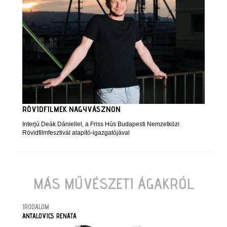
RÖVIDFILMEK NAGYVÁSZNON
Interjú Deák Dániellel, a Friss Hús Budapesti Nemzetközi
Rövidfilmfesztivál alapító-igazgatójával
MÁS MŰVÉSZETI ÁGAKRÓL
IRODALOM
ANTALOVICS RENÁTA