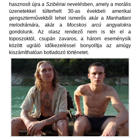
hasznosít újra a
Szibériai nevelés
ben, amely a morális
üzenetekkel túlterhelt 30-as évekbeli amerikai
gengszterművekből lehet ismerős akár a
Manhattani
melodrámá
ra, akár a
Mocskos arcú angyalok
ra
gondolunk. Az olasz rendező nem is tér el a
toposzoktól, csupán zavaros, a három eseménysík
között ugráló időkezeléssel bonyolítja az amúgy
kiszámíthatóan botladozó történetet.