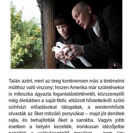
Talán azért, mert az öreg kontinensen más a történelmi
múlthoz való viszony; hiszen Amerika már születésekor
is mítoszba ágyazta fogantatástörténetét, közszereplői
még életükben a saját fiktív, eltúlzott hőstetteikről szóló
színházi előadásokat látogattak, a westernhősök
olvasták az őket mitizáló ponyvákat – majd jót derültek
rajta, és behajították őket a sarokba. Vagyis jobb
esetben a helyén kezelték, ironikusan idézőjelbe