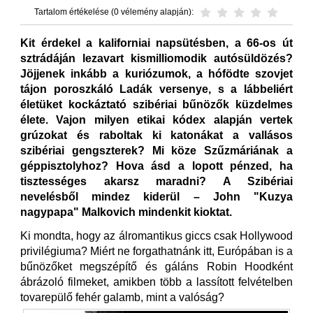
Tartalom értékelése (0 vélemény alapján):
Kit érdekel a kaliforniai napsütésben, a 66-os út
sztrádáján lezavart kismilliomodik autósüldözés?
Jöjjenek inkább a kuriózumok, a hófödte szovjet
tájon poroszkáló Ladák versenye, s a lábbeliért
életüket kockáztató szibériai bűnözők küzdelmes
élete. Vajon milyen etikai kódex alapján vertek
grúzokat és raboltak ki katonákat a vallásos
szibériai gengszterek? Mi köze Szűzmáriának a
géppisztolyhoz? Hova ásd a lopott pénzed, ha
tisztességes akarsz maradni? A Szibériai
nevelésből mindez kiderül – John "Kuzya
nagypapa" Malkovich mindenkit kioktat.
Ki mondta, hogy az álromantikus giccs csak Hollywood
privilégiuma? Miért ne forgathatnánk itt, Európában is a
bűnözőket megszépítő és gáláns Robin Hoodként
ábrázoló filmeket, amikben több a lassított felvételben
tovarepülő fehér galamb, mint a valóság?