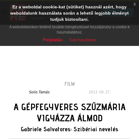
x
Ez a weboldal cookie-kat (sütiket) használ azért, hogy
PRAE.HU
×
TELEPÍTÉS
weboldalunk használata során a lehető legjobb élményt
Digital Evolution
Ingyenes - Google Play
tudjuk biztosítani.
A weboldalunkon történő további böngészéssel hozzájárulsz a cookie-k
használatához.
Folytatás
Tudj meg többet
FILM
Soós Tamás
2013. 09. 27.
A GÉPFEGYVERES SZŰZMÁRIA
VIGYÁZZA ÁLMOD
Gabriele Salvatores: Szibériai nevelés