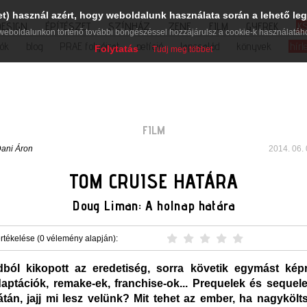
et) használ azért, hogy weboldalunk használata során a lehető leg
DESIGN
ÉPÍTÉSZET
SZÍNHÁZ
ZENE
FILM
GYEREK
K
weboldalunkon történő további böngészéssel hozzájárulsz a cookie-k használatáh
iók
blog
PRAE folyóirat
petíció
lapcsalád
könyvek
hírl
Folytatás
Tudj meg többet
FILM
ani Áron
2014. 06. 
TOM CRUISE HATÁRA
Doug Liman: A holnap határa
rtékelése (0 vélemény alapján):
dból kikopott az eredetiség, sorra követik egymást kép
aptációk, remake-ek, franchise-ok... Prequelek és seque
tán, jajj mi lesz velünk? Mit tehet az ember, ha nagykölt