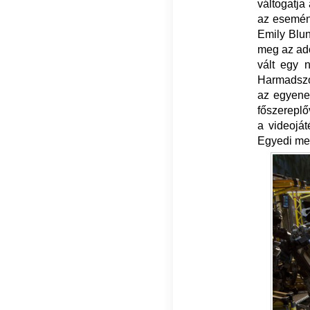
váltogatja
az esemén
Emily Blun
meg az ado
vált egy 
Harmadszor
az egyenes
főszereplő
a videoját
Egyedi meg