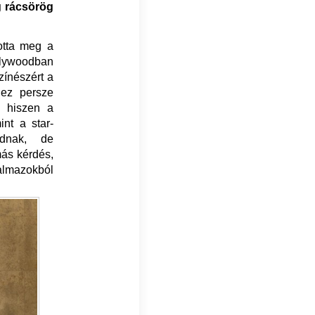
g rácsörög
totta meg a
llywoodban
zínészért a
 ez persze
, hiszen a
nt a star-
adnak, de
más kérdés,
halmazokból