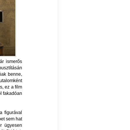
ár ismerős
pusztításán
tóak benne,
utalomként
, ez a film
ól fakadóan
a figurával
pet sem hat
or ügyesen