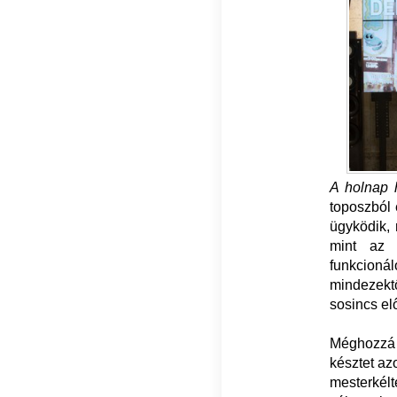
A holnap 
toposzból 
ügyködik, 
mint az e
funkcionál
mindezektő
sosincs el
Méghozzá a
késztet az
mesterkél