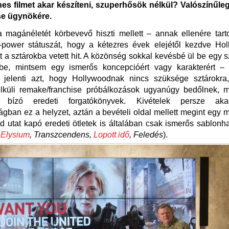
s filmet akar készíteni, szuperhősök nélkül? Valószínűle
e ügynökére.
 magánéletét körbevevő hiszti mellett – annak ellenére tar
-power státuszát, hogy a kétezres évek elejétől kezdve Ho
 a sztárokba vetett hit. A közönség sokkal kevésbé ül be egy s
be, mintsem egy ismerős koncepcióért vagy karakterért –
 jelenti azt, hogy Hollywoodnak nincs szüksége sztárokra
élküli remake/franchise próbálkozások ugyanúgy bedőlnek, mi
 bízó eredeti forgatókönyvek. Kivételek persze ak
ágban ez a helyzet, aztán a bevételi oldal mellett megint egy 
d utat kapó eredeti ötletek is általában csak ismerős sablon
:
Elysium
, Transzcendens,
Lopott idő
, Feledés
).