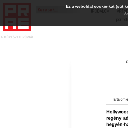
Ez a weboldal cookie-kat (sütik
IRODALOM
ART&
A 
portfól
D
Tartalom é
Hollywoo
regény ad
hegyén-há