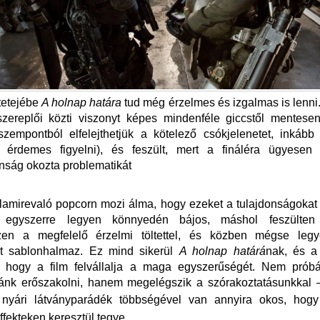
tetejébe
A holnap határa
tud még érzelmes és izgalmas is lenni
szereplői közti viszonyt képes mindenféle giccstől mentesen
szempontból elfelejthetjük a kötelező csókjelenetet, inkább
a érdemes figyelni), és feszült, mert a fináléra ügyesen k
anság okozta problematikát
lamirevaló popcorn mozi álma, hogy ezeket a tulajdonságoka
, egyszerre legyen könnyedén bájos, máshol feszülten 
zen a megfelelő érzelmi töltettel, és közben mégse leg
lt sablonhalmaz. Ez mind sikerül
A holnap határá
nak, és a 
 hogy a film felvállalja a maga egyszerűségét. Nem prób
 ránk erőszakolni, hanem megelégszik a szórakoztatásunkkal
 nyári látványparádék többségével van annyira okos, ho
effekteken keresztül tegye
.