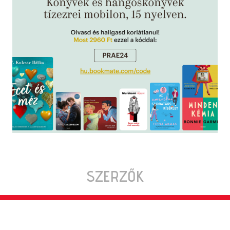
SZERZŐK