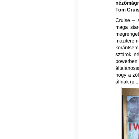
nézőmágne
Tom Cruis
Cruise – a
maga star
megrengett
moziterem
korántsem
sztárok n
powerben
általánoss
hogy a zöl
állnak (pl.