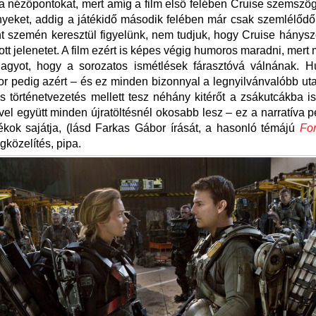
 a nézőpontokat, mert amíg a film első felében Cruise szemszög
yeket, addig a játékidő második felében már csak szemlélődő
t szemén keresztül figyelünk, nem tudjuk, hogy Cruise hánysz
tt jelenetet. A film ezért is képes végig humoros maradni, mert 
nagyot, hogy a sorozatos ismétlések fárasztóvá válnának. H
 pedig azért – és ez minden bizonnyal a legnyilvánvalóbb uta
 történetvezetés mellett tesz néhány kitérőt a zsákutcákba i
vel együtt minden újratöltésnél okosabb lesz – ez a narratíva p
ékok sajátja, (lásd Farkas Gábor írását, a hasonló témájú
Fo
közelítés, pipa.