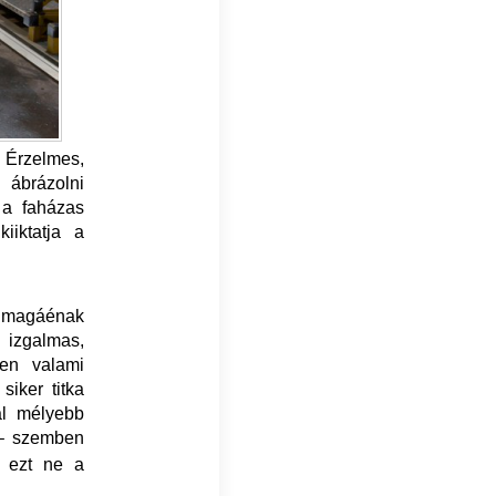
. Érzelmes,
 ábrázolni
 a faházas
iiktatja a
t magáénak
izgalmas,
yen valami
siker titka
ál mélyebb
 – szemben
gy ezt ne
a