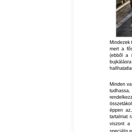
Mindezek 
mert a fő
(ebből a 
bujkálásr
hallhatatl
Minden va
tudhassa
rendelkez
összetáko
éppen az,
tartalmat
viszont a
speciális 