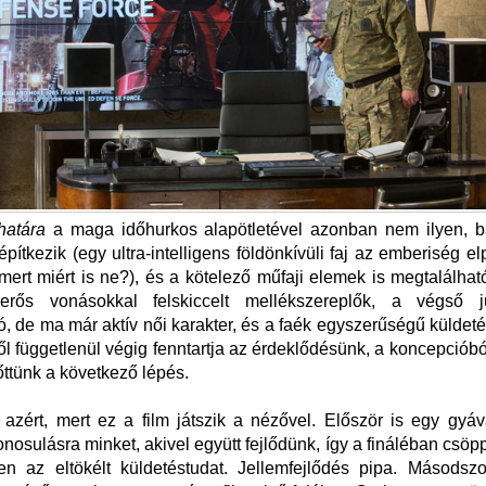
határa
a maga időhurkos alapötletével azonban nem ilyen, b
építkezik (egy ultra-intelligens földönkívüli faj az emberiség el
mert miért is ne?), és a kötelező műfaji elemek is megtalálha
rős vonásokkal felskiccelt mellékszereplők, a végső j
ó, de ma már aktív női karakter, és a faék egyszerűségű küldetés
l függetlenül végig fenntartja az érdeklődésünk, a koncepciób
őttünk a következő lépés.
zért, mert ez a film játszik a nézővel. Először is egy gyáv
onosulásra minket, akivel együtt fejlődünk, így a fináléban csöp
ten az eltökélt küldetéstudat. Jellemfejlődés pipa. Másodsz