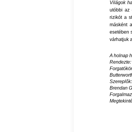
Világok h
utóbbi az 
rizikót a 
másként a
esetében 
várhatjuk 
A holnap h
Rendezte:
Forgatók
Butterwort
Szereplők
Brendan G
Forgalmaz
Megtekinté