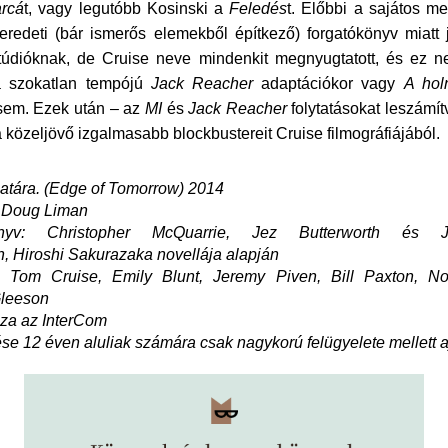
arcá
t, vagy legutóbb Kosinski a
Feledés
t. Előbbi a sajátos me
eredeti (bár ismerős elemekből építkező) forgatókönyv miatt j
stúdióknak, de Cruise neve mindenkit megnyugtatott, és ez n
 szokatlan tempójú
Jack Reacher
adaptációkor vagy
A hol
sem. Ezek után – az
MI
és
Jack Reacher
folytatásokat leszámít
a közeljövő izgalmasabb blockbustereit Cruise filmográfiájából.
atára. (Edge of Tomorrow) 2014
 Doug Liman
önyv: Christopher McQuarrie, Jez Butterworth és J
h, Hiroshi Sakurazaka novellája alapján
: Tom Cruise, Emily Blunt, Jeremy Piven, Bill Paxton, No
leeson
za az InterCom
se 12 éven aluliak számára csak nagykorú felügyelete mellett aj