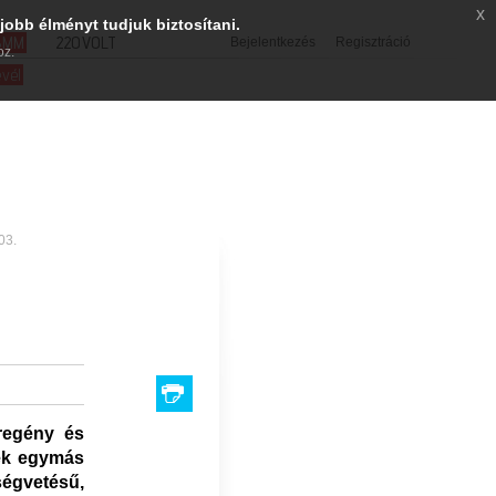
x
jobb élményt tudjuk biztosítani.
SMM
220VOLT
Bejelentkezés
Regisztráció
oz.
evél
03.
regény és
lek egymás
ségvetésű,