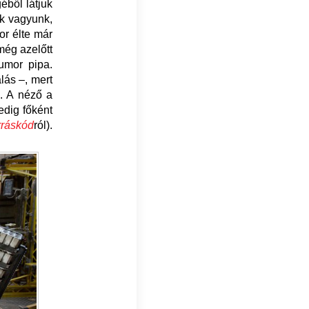
éből látjuk
k vagyunk,
or élte már
még azelőtt
umor pipa.
lás –, mert
s. A néző a
edig főként
rráskód
ról).