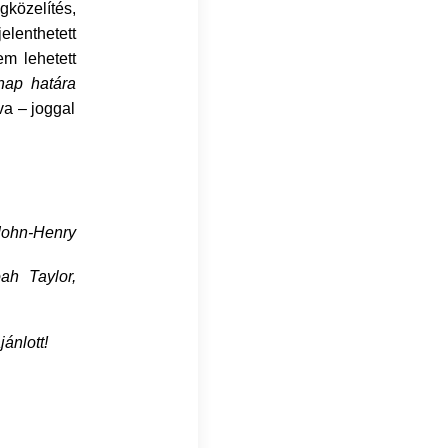
gközelítés,
elenthetett
em lehetett
nap határa
va – joggal
ohn-Henry
ah Taylor,
ánlott!