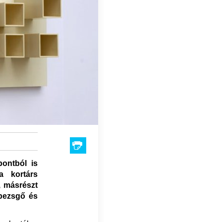
ontból is
a kortárs
, másrészt
 pezsgő és