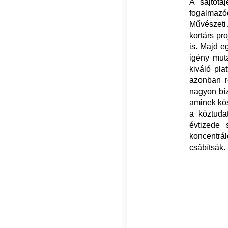
A sajtótá
fogalmazód
Művészeti 
kortárs pr
is. Majd e
igény mut
kiváló pla
azonban r
nagyon bí
aminek kö
a köztuda
évtizede 
koncentrá
csábítsák.