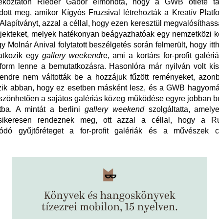
jékoztatón Rieder Gábor elmondta, hogy a GWB ötlete ta
ott meg, amikor Kígyós Fruzsival létrehozták a Kreatív Platf
Alapítványt, azzal a céllal, hogy ezen keresztül megvalósíthas
ojekteket, melyek hatékonyan beágyazhatóak egy nemzetközi 
gy Molnár Anival folytatott beszélgetés során felmerült, hogy itt
atkozik egy
gallery weekend
re, ami a kortárs for-profit galér
tform lenne a bemutatkozásra. Hasonlóra már nyilván volt kís
endre nem váltották be a hozzájuk fűzött reményeket, azon
zik abban, hogy ez esetben másként lesz, és a GWB hagyomán
szönhetően a sajátos galériás közeg működése egyre jobban b
tba. A mintát a berlini
gallery weekend
szolgáltatta, amely
sikeresen rendeznek meg, ott azzal a céllal, hogy a Ru
lódó gyűjtőréteget a for-profit galériák és a művészek 