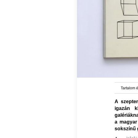
Tartalom é
A szepte
igazán k
galériákn
a magyar 
sokszínű g