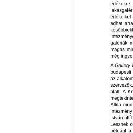
értékekre
lakásgalé
értékeiket
adhat arr
későbbiek
intézmény
galériák 
magas min
még ingyen
A
Gallery
budapesti g
az alkalomr
szervezők
alatt. A 
megtekinte
Attila mun
intézmény 
István áll
Lesznek ol
például a 