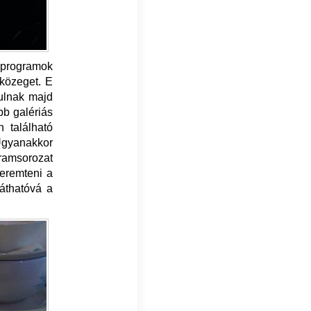
 programok
 közeget. E
dulnak majd
bb galériás
 található
 Ugyanakkor
ramsorozat
teremteni a
láthatóvá a