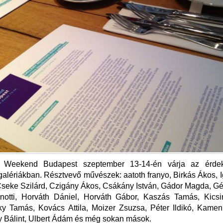
y Weekend Budapest szeptember 13-14-én várja az érdek
galériákban. Résztvevő művészek: aatoth franyo, Birkás Ákos, I
seke Szilárd, Czigány Ákos, Csákány István, Gádor Magda, G
notti, Horváth Dániel, Horváth Gábor, Kaszás Tamás, Kicsi
y Tamás, Kovács Attila, Moizer Zsuzsa, Péter Ildikó, Kamen
 Bálint, Ulbert Ádám és még sokan mások.