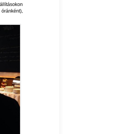
állításokon
 óránként),