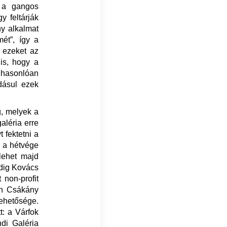
s a gangos
 feltárják
ny alkalmat
ét”, így a
 ezeket az
is, hogy a
 hasonlóan
dásul ezek
g, melyek a
galéria erre
t fektetni a
 a hétvége
lehet majd
edig Kovács
 non-profit
ban Csákány
lehetősége.
t: a Várfok
ndi Galéria