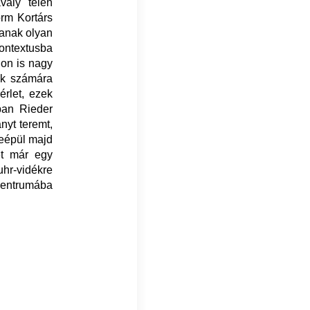
valy télen
orm Kortárs
sanak olyan
kontextusba
hon is nagy
iák számára
érlet, ezek
ban Rieder
yt teremt,
eépül majd
et már egy
hr-vidékre
centrumába