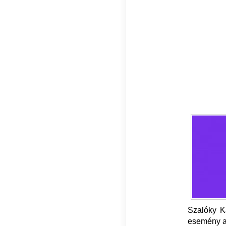
Szalóky Ká
esemény ar