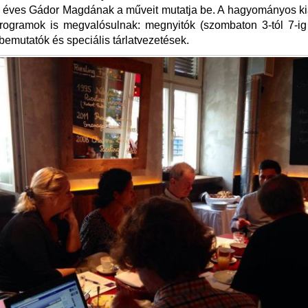
 éves Gádor Magdának a műveit mutatja be. A hagyományos ki
programok is megvalósulnak: megnyitók (szombaton 3-tól 7-ig
bemutatók és speciális tárlatvezetések.