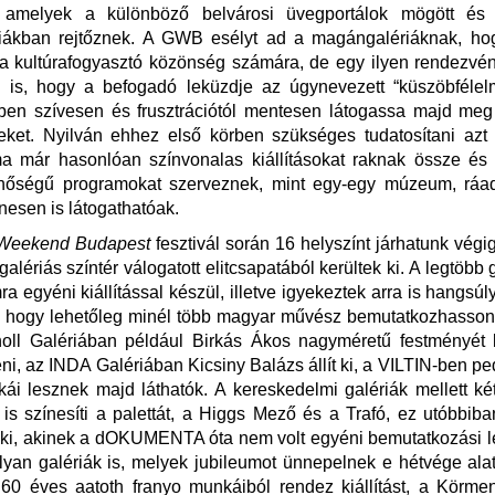
, amelyek a különböző belvárosi üvegportálok mögött é
riákban rejtőznek. A GWB esélyt ad a magángalériáknak, hogy
 a kultúrafogyasztó közönség számára, de egy ilyen rendezvé
a is, hogy a befogadó leküzdje az úgynevezett “küszöbfélelm
ben szívesen és frusztrációtól mentesen látogassa majd meg
eket. Nyilván ehhez első körben szükséges tudatosítani azt 
ma már hasonlóan színvonalas kiállításokat raknak össze és
őségű programokat szerveznek, mint egy-egy múzeum, ráa
esen is látogathatóak.
 Weekend Budapest
fesztivál során 16 helyszínt járhatunk végi
alériás színtér válogatott elitcsapatából kerültek ki. A legtöbb 
a egyéni kiállítással készül, illetve igyekeztek arra is hangsúly
, hogy lehetőleg minél több magyar művész bemutatkozhasson
Knoll Galériában például Birkás Ákos nagyméretű festményét 
ni, az INDA Galériában Kicsiny Balázs állít ki, a VILTIN-ben p
kái lesznek majd láthatók. A kereskedelmi galériák mellett két
is színesíti a palettát, a Higgs Mező és a Trafó, ez utóbbi
ít ki, akinek a dOKUMENTA óta nem volt egyéni bemutatkozási 
yan galériák is, melyek jubileumot ünnepelnek e hétvége alat
60 éves aatoth franyo munkáiból rendez kiállítást, a Körme