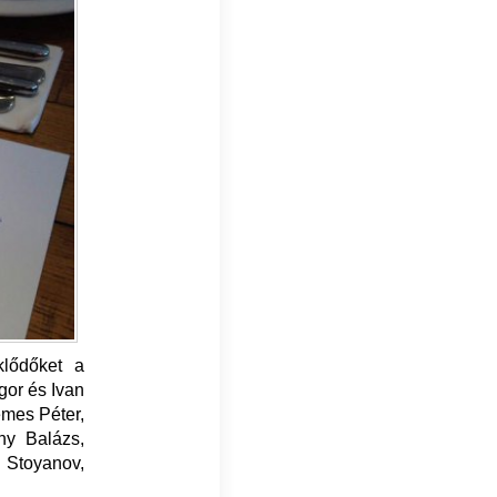
lődőket a
gor és Ivan
émes Péter,
ny Balázs,
 Stoyanov,