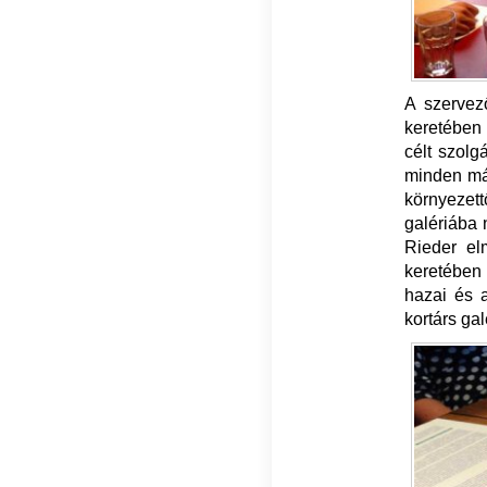
A szervez
keretében 
célt szolg
minden más
környezet
galériába 
Rieder el
keretében 
hazai és a
kortárs ga