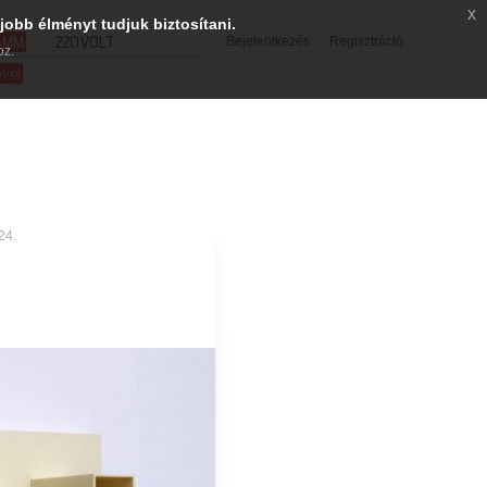
x
jobb élményt tudjuk biztosítani.
SMM
220VOLT
Bejelentkezés
Regisztráció
oz.
evél
24.