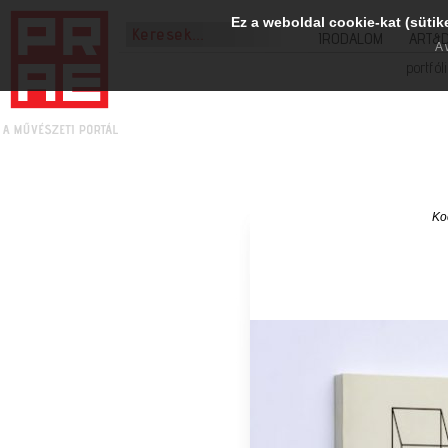
Ez a weboldal cookie-kat (sütik
IRODALOM
ART&
A 
portfól
Ko