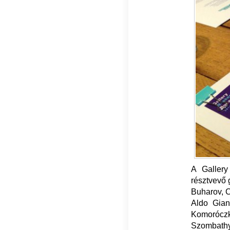
A Galler
résztvevő 
Buharov, C
Aldo Gian
Komoróczk
Szombathy