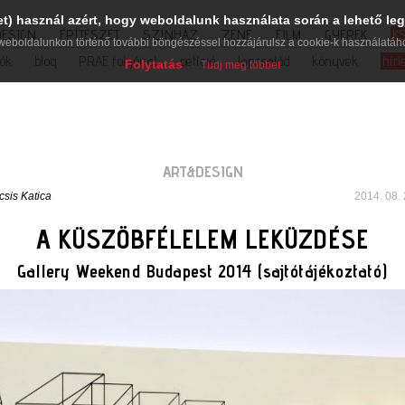
et) használ azért, hogy weboldalunk használata során a lehető leg
DESIGN
ÉPÍTÉSZET
SZÍNHÁZ
ZENE
FILM
GYEREK
K
weboldalunkon történő további böngészéssel hozzájárulsz a cookie-k használatáh
iók
blog
PRAE folyóirat
petíció
lapcsalád
könyvek
hírl
Folytatás
Tudj meg többet
ART&DESIGN
csis Katica
2014. 08. 
A KÜSZÖBFÉLELEM LEKÜZDÉSE
Gallery Weekend Budapest 2014 (sajtótájékoztató)