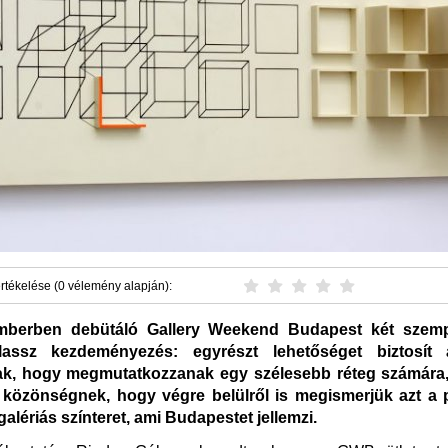
rtékelése (0 vélemény alapján):
mberben debütáló Gallery Weekend Budapest két szemp
lassz kezdeményezés: egyrészt lehetőséget biztosít 
ak, hogy megmutatkozzanak egy szélesebb réteg számára
közönségnek, hogy végre belülről is megismerjük azt a
alériás színteret, ami Budapestet jellemzi.