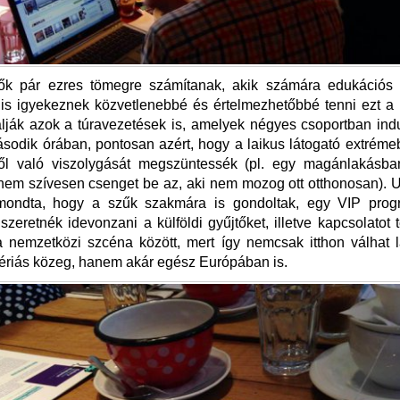
ők pár ezres tömegre számítanak, akik számára edukációs
is igyekeznek közvetlenebbé és értelmezhetőbbé tenni ezt a
álják azok a túravezetések is, amelyek négyes csoportban in
odik órában, pontosan azért, hogy a laikus látogató extréme
től való viszolygását megszüntessék (pl. egy magánlakásban
nem szívesen csenget be az, aki nem mozog ott otthonosan).
mondta, hogy a szűk szakmára is gondoltak, egy VIP prog
szeretnék idevonzani a külföldi gyűjtőket, illetve kapcsolatot 
 nemzetközi szcéna között, mert így nemcsak itthon válhat 
lériás közeg, hanem akár egész Európában is.