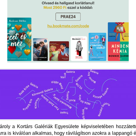
roly a Kortárs Galériák Egyesülete képviseletében hozzátet
ra is kiválóan alkalmas, hogy rávilágítson azokra a lappangó é