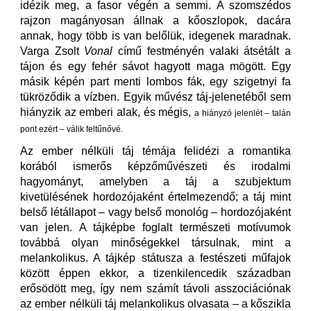
idézik meg, a fasor végén a semmi. A szomszédos
rajzon magányosan állnak a kőoszlopok, dacára
annak, hogy több is van belőlük, idegenek maradnak.
Varga Zsolt
Vonal
című festményén valaki átsétált a
tájon és egy fehér sávot hagyott maga mögött. Egy
másik képén part menti lombos fák, egy szigetnyi fa
tükröződik a vízben. Egyik művész táj-jelenetéből sem
hiányzik az emberi alak, és mégis,
a hiányzó jelenlét
– talán
pont ezért – válik feltűnővé.
Az ember nélküli táj témája felidézi a romantika
korából ismerős képzőművészeti és irodalmi
hagyományt, amelyben a táj a szubjektum
kivetülésének hordozójaként értelmezendő; a táj mint
belső létállapot – vagy belső monológ – hordozójaként
van jelen. A tájképbe foglalt természeti motívumok
továbbá olyan minőségekkel társulnak, mint a
melankolikus. A tájkép státusza a festészeti műfajok
között éppen ekkor, a tizenkilencedik században
erősödött meg, így nem számít távoli asszociációnak
az ember nélküli táj melankolikus olvasata – a kőszikla