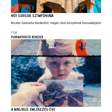
NŐI SORSOK SZIMFÓNIÁJA
Bicskei Gabriella Barátnőim, Hágár című könyvének bemutatójáról
FILM
PURKARTHOFER BENEDEK
A MÁGIKUS EMLÉKEZÉS ÉVE