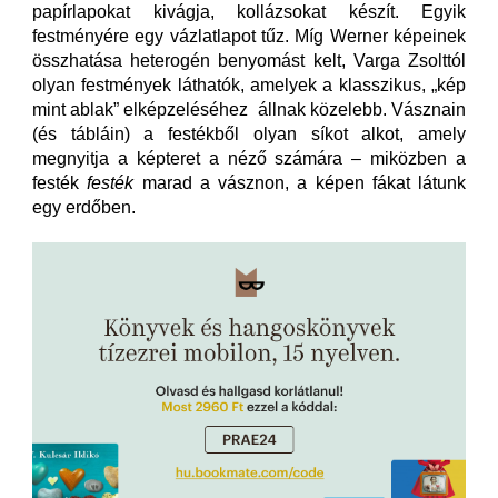
papírlapokat kivágja, kollázsokat készít. Egyik
festményére egy vázlatlapot tűz. Míg Werner képeinek
összhatása heterogén benyomást kelt, Varga Zsolttól
olyan festmények láthatók, amelyek a klasszikus, „kép
mint ablak” elképzeléséhez állnak közelebb. Vásznain
(és tábláin) a festékből olyan síkot alkot, amely
megnyitja a képteret a néző számára – miközben a
festék
festék
marad a vásznon, a képen fákat látunk
egy erdőben.