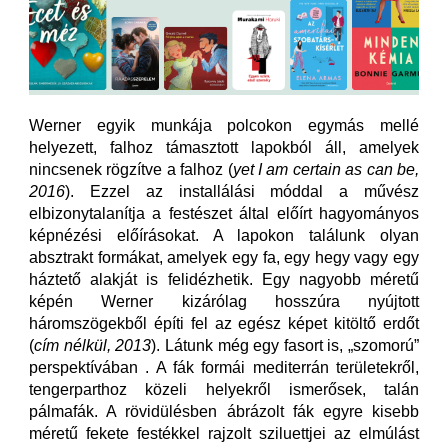
Werner egyik munkája polcokon egymás mellé
helyezett, falhoz támasztott lapokból áll, amelyek
nincsenek rögzítve a falhoz (
yet I am certain as can be,
2016
). Ezzel az installálási móddal a művész
elbizonytalanítja a festészet által előírt hagyományos
képnézési előírásokat. A lapokon találunk olyan
absztrakt formákat, amelyek egy fa, egy hegy vagy egy
háztető alakját is felidézhetik. Egy nagyobb méretű
képén Werner kizárólag hosszúra nyújtott
háromszögekből építi fel az egész képet kitöltő erdőt
(
cím nélkül, 2013
). Látunk még egy fasort is, „szomorú”
perspektívában . A fák formái mediterrán területekről,
tengerparthoz közeli helyekről ismerősek, talán
pálmafák. A rövidülésben ábrázolt fák egyre kisebb
méretű fekete festékkel rajzolt sziluettjei az elmúlást