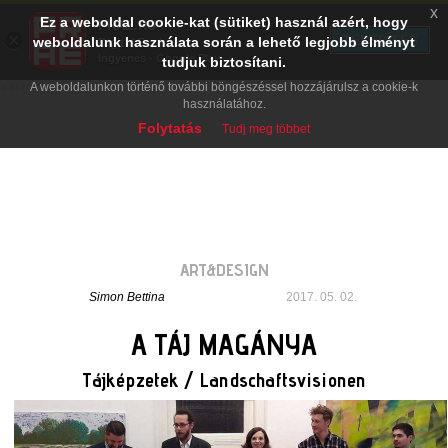
x
Ez a weboldal cookie-kat (sütiket) használ azért, hogy
PRAE.HU
×
TELEPÍTÉS
weboldalunk használata során a lehető legjobb élményt
Digital Evolution
Ingyenes - Google Play
tudjuk biztosítani.
A weboldalunkon történő további böngészéssel hozzájárulsz a cookie-k
használatához.
Folytatás
Tudj meg többet
ART&DESIGN
Simon Bettina
2017. 05. 02.
A TÁJ MAGÁNYA
Tájképzetek / Landschaftsvisionen