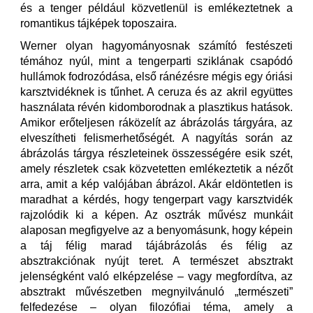
és a tenger például közvetlenül is emlékeztetnek a
romantikus tájképek toposzaira.
Werner olyan hagyományosnak számító festészeti
témához nyúl, mint a tengerparti sziklának csapódó
hullámok fodrozódása, első ránézésre mégis egy óriási
karsztvidéknek is tűnhet. A ceruza és az akril együttes
használata révén kidomborodnak a plasztikus hatások.
Amikor erőteljesen ráközelít az ábrázolás tárgyára, az
elveszítheti felismerhetőségét. A nagyítás során az
ábrázolás tárgya részleteinek összességére esik szét,
amely részletek csak közvetetten emlékeztetik a nézőt
arra, amit a kép valójában ábrázol. Akár eldöntetlen is
maradhat a kérdés, hogy tengerpart vagy karsztvidék
rajzolódik ki a képen. Az osztrák művész munkáit
alaposan megfigyelve az a benyomásunk, hogy képein
a táj félig marad tájábrázolás és félig az
absztrakciónak nyújt teret. A természet absztrakt
jelenségként való elképzelése – vagy megfordítva, az
absztrakt művészetben megnyilvánuló „természeti”
felfedezése – olyan filozófiai téma, amely a