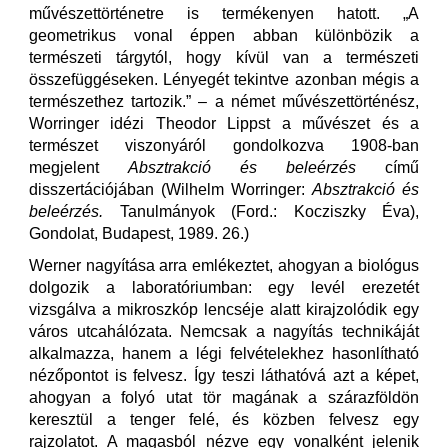
művészettörténetre is termékenyen hatott. „A
geometrikus vonal éppen abban különbözik a
természeti tárgytól, hogy kívül van a természeti
összefüggéseken. Lényegét tekintve azonban mégis a
természethez tartozik.” – a német művészettörténész,
Worringer idézi Theodor Lippst a művészet és a
természet viszonyáról gondolkozva 1908-ban
megjelent
Absztrakció és beleérzés
című
disszertációjában (Wilhelm Worringer:
Absztrakció és
beleérzés.
Tanulmányok (Ford.: Kocziszky Éva),
Gondolat, Budapest, 1989. 26.)
Werner nagyítása arra emlékeztet, ahogyan a biológus
dolgozik a laboratóriumban: egy levél erezetét
vizsgálva a mikroszkóp lencséje alatt kirajzolódik egy
város utcahálózata. Nemcsak a nagyítás technikáját
alkalmazza, hanem a légi felvételekhez hasonlítható
nézőpontot is felvesz. Így teszi láthatóvá azt a képet,
ahogyan a folyó utat tör magának a szárazföldön
keresztül a tenger felé, és közben felvesz egy
rajzolatot. A magasból nézve egy vonalként jelenik