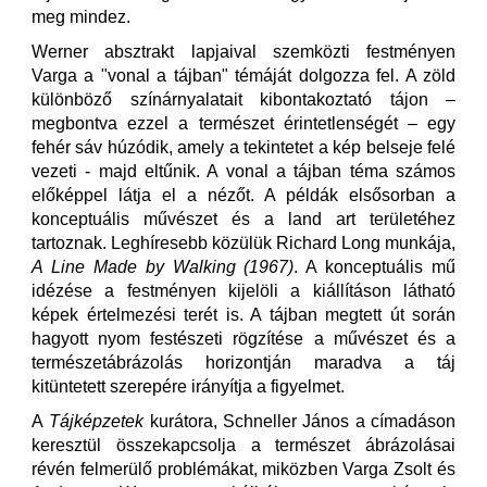
meg mindez.
Werner absztrakt lapjaival szemközti festményen
Varga a "vonal a tájban" témáját dolgozza fel. A zöld
különböző színárnyalatait kibontakoztató tájon –
megbontva ezzel a természet érintetlenségét – egy
fehér sáv húzódik, amely a tekintetet a kép belseje felé
vezeti - majd eltűnik. A vonal a tájban téma számos
előképpel látja el a nézőt. A példák elsősorban a
konceptuális művészet és a land art területéhez
tartoznak. Leghíresebb közülük Richard Long munkája,
A Line Made by Walking
(1967)
. A konceptuális mű
idézése a festményen kijelöli a kiállításon látható
képek értelmezési terét is. A tájban megtett út során
hagyott nyom festészeti rögzítése a művészet és a
természetábrázolás horizontján maradva a táj
kitüntetett szerepére irányítja a figyelmet.
A
Tájképzetek
kurátora, Schneller János a címadáson
keresztül összekapcsolja a természet ábrázolásai
révén felmerülő problémákat, miközben Varga Zsolt és