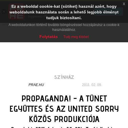
x
Ez a weboldal cookie-kat (sütiket) használ azért, hogy
PRAE.HU
×
TELEPÍTÉS
weboldalunk használata során a lehető legjobb élményt
Digital Evolution
Ingyenes - Google Play
tudjuk biztosítani.
A weboldalunkon történő további böngészéssel hozzájárulsz a cookie-k
használatához.
Folytatás
Tudj meg többet
SZÍNHÁZ
PRAE.HU
2011. 02. 09.
PROPAGANDA! - A TÜNET
EGYÜTTES ÉS AZ UNITED SORRY
KÖZÖS PRODUKCIÓJA