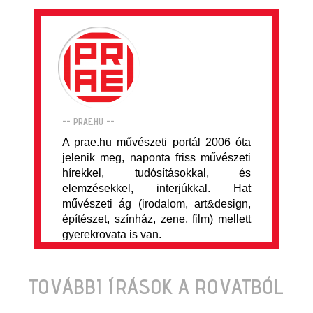
-- PRAE.HU --
A prae.hu művészeti portál 2006 óta
jelenik meg, naponta friss művészeti
hírekkel, tudósításokkal, és
elemzésekkel, interjúkkal. Hat
művészeti ág (irodalom, art&design,
építészet, színház, zene, film) mellett
gyerekrovata is van.
TOVÁBBI ÍRÁSOK A ROVATBÓL