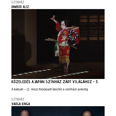
SZÍNHÁZ
JÁMBOR ALIZ
KÖZELEDÉS A JAPÁN SZÍNHÁZ ZÁRT VILÁGÁHOZ - 3.
A kabuki – (1. rész) folyóparti tánctól a színházi pokolig
SZÍNHÁZ
VARGA KINGA