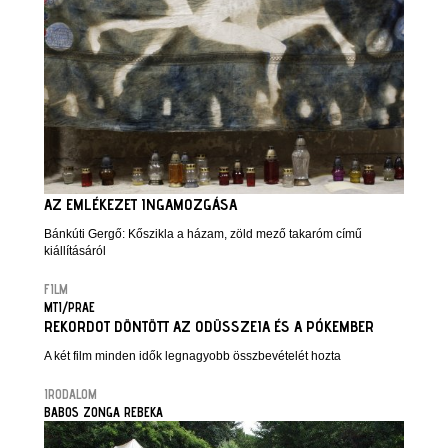
AZ EMLÉKEZET INGAMOZGÁSA
Bánkúti Gergő: Kőszikla a házam, zöld mező takaróm című
kiállításáról
FILM
MTI/PRAE
REKORDOT DÖNTÖTT AZ ODÜSSZEIA ÉS A PÓKEMBER
A két film minden idők legnagyobb összbevételét hozta
IRODALOM
BABOS ZONGA REBEKA