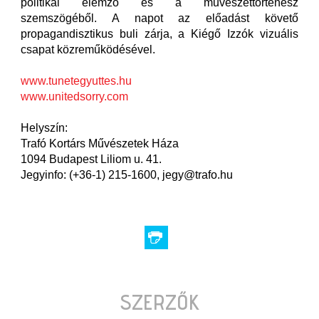
politikai elemző és a művészettörténész
szemszögéből. A napot az előadást követő
propagandisztikus buli zárja, a Kiégő Izzók vizuális
csapat közreműködésével.
www.tunetegyuttes.hu
www.unitedsorry.com
Helyszín:
Trafó Kortárs Művészetek Háza
1094 Budapest Liliom u. 41.
Jegyinfo: (+36-1) 215-1600, jegy@trafo.hu
SZERZŐK