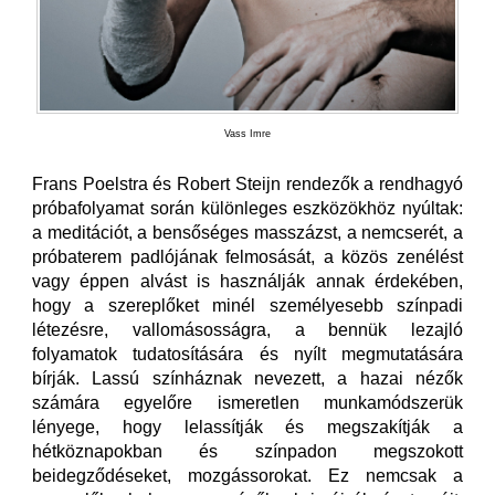
Vass Imre
Frans Poelstra és Robert Steijn rendezők a rendhagyó
próbafolyamat során különleges eszközökhöz nyúltak:
a meditációt, a bensőséges masszázst, a nemcserét, a
próbaterem padlójának felmosását, a közös zenélést
vagy éppen alvást is használják annak érdekében,
hogy a szereplőket minél személyesebb színpadi
létezésre, vallomásosságra, a bennük lezajló
folyamatok tudatosítására és nyílt megmutatására
bírják. Lassú színháznak nevezett, a hazai nézők
számára egyelőre ismeretlen munkamódszerük
lényege, hogy lelassítják és megszakítják a
hétköznapokban és színpadon megszokott
beidegződéseket, mozgássorokat. Ez nemcsak a