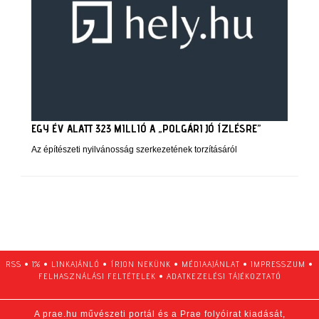
EGY ÉV ALATT 323 MILLIÓ A „POLGÁRI JÓ ÍZLÉSRE”
Az építészeti nyilvánosság szerkezetének torzításáról
RSS
•
1%
•
LINKAJÁNLÓ
•
ÍRJON NEKÜNK
•
MÉDIAAJÁNLAT
•
IMPRESSZUM
•
FELHASZNÁLÁSI FELTÉTELEK
•
ADATKEZELÉSI TÁJÉKOZTATÓ
A prae.hu művészeti portál és a Prae folyóirat kiadását,