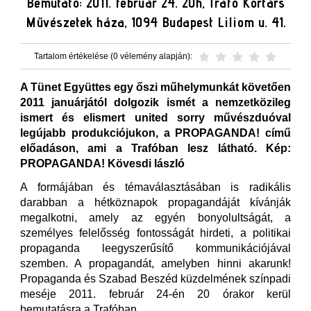
Bemutató: 2011. február 24. 20h, Trafó Kortárs
Művészetek háza, 1094 Budapest Liliom u. 41.
Tartalom értékelése (0 vélemény alapján):
A Tünet Együttes egy őszi műhelymunkát követően
2011 januárjától dolgozik ismét a nemzetközileg
ismert és elismert united sorry művészduóval
legújabb produkciójukon, a PROPAGANDA! című
előadáson, ami a Trafóban lesz látható. Kép:
PROPAGANDA! Kövesdi lászló
A formájában és témaválasztásában is radikális
darabban a hétköznapok propagandáját kívánják
megalkotni, amely az egyén bonyolultságát, a
személyes felelősség fontosságát hirdeti, a politikai
propaganda leegyszerűsítő kommunikációjával
szemben. A propagandát, amelyben hinni akarunk!
Propaganda és Szabad Beszéd küzdelmének színpadi
meséje 2011. február 24-én 20 órakor kerül
bemutatásra a Trafóban.