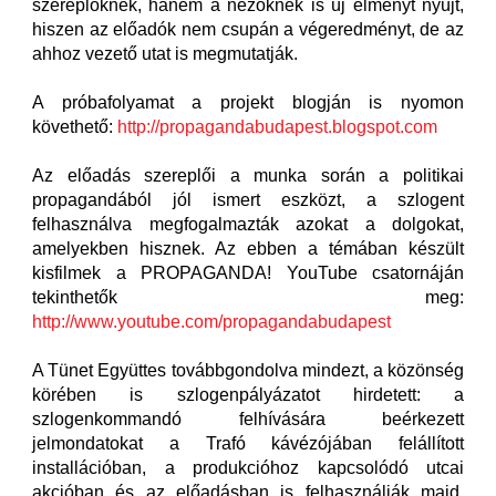
szereplőknek, hanem a nézőknek is új élményt nyújt,
hiszen az előadók nem csupán a végeredményt, de az
ahhoz vezető utat is megmutatják.
A próbafolyamat a projekt blogján is nyomon
követhető:
http://propagandabudapest.blogspot.com
Az előadás szereplői a munka során a politikai
propagandából jól ismert eszközt, a szlogent
felhasználva megfogalmazták azokat a dolgokat,
amelyekben hisznek. Az ebben a témában készült
kisfilmek a PROPAGANDA! YouTube csatornáján
tekinthetők meg:
http://www.youtube.com/propagandabudapest
A Tünet Együttes továbbgondolva mindezt, a közönség
körében is szlogenpályázatot hirdetett: a
szlogenkommandó felhívására beérkezett
jelmondatokat a Trafó kávézójában felállított
installációban, a produkcióhoz kapcsolódó utcai
akcióban és az előadásban is felhasználják majd.