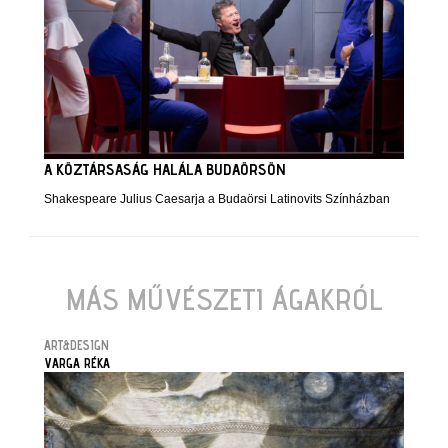
A KÖZTÁRSASÁG HALÁLA BUDAÖRSÖN
Shakespeare Julius Caesarja a Budaörsi Latinovits Színházban
MÁS MŰVÉSZETI ÁGAKRÓL
ART&DESIGN
VARGA RÉKA