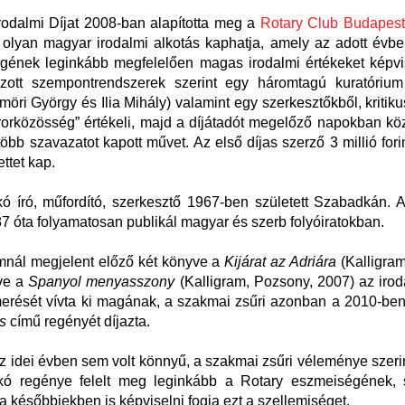
rodalmi Díjat 2008-ban alapította meg a
Rotary Club Budapest
 olyan magyar irodalmi alkotás kaphatja, amely az adott évb
gének leginkább megfelelően magas irodalmi értékeket képvis
zott szempontrendszerek szerint egy háromtagú kuratóriu
möri György és Ilia Mihály) valamint egy szerkesztőkből, kritiku
ürorközösség” értékeli, majd a díjátadót megelőző napokban kö
öbb szavazatot kapott művet. Az első díjas szerző 3 millió fori
ttet kap.
kó író, műfordító, szerkesztő 1967-ben született Szabadkán. 
7 óta folyamatosan publikál magyar és szerb folyóiratokban.
mnál megjelent előző két könyve a
Kijárat az Adriára
(Kalligra
tve a
Spanyol menyasszony
(Kalligram, Pozsony, 2007) az iro
erését vívta ki magának, a szakmai zsűri azonban a 2010-be
cs
című regényét díjazta.
z idei évben sem volt könnyű, a szakmai zsűri véleménye szer
ikó regénye felelt meg leginkább a Rotary eszmeiségének, 
a későbbiekben is képviselni fogja ezt a szellemiséget.