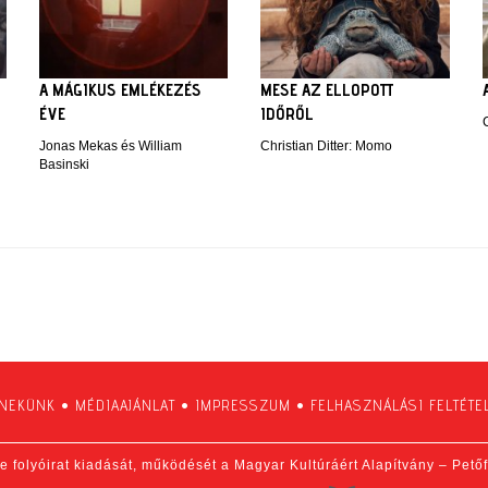
A MÁGIKUS EMLÉKEZÉS
MESE AZ ELLOPOTT
ÉVE
IDŐRŐL
Jonas Mekas és William
Christian Ditter: Momo
Basinski
 NEKÜNK
•
MÉDIAAJÁNLAT
•
IMPRESSZUM
•
FELHASZNÁLÁSI FELTÉTE
e folyóirat kiadását, működését a Magyar Kultúráért Alapítvány – Pető