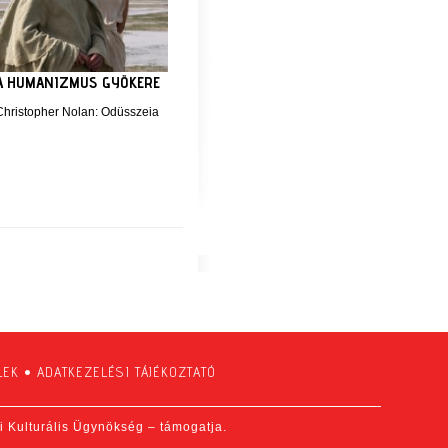
A HUMANIZMUS GYÖKERE
Christopher Nolan: Odüsszeia
LEK
•
ADATKEZELÉSI TÁJÉKOZTATÓ
fi Kulturális Ügynökség – támogatja.