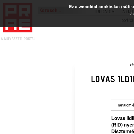
Ez a weboldal cookie-kat (sütik
IRODALOM
ART&
A 
portfól
He
LOVAS ILDI
Tartalom é
Lovas Ildi
(RID) nye
Dísztermé