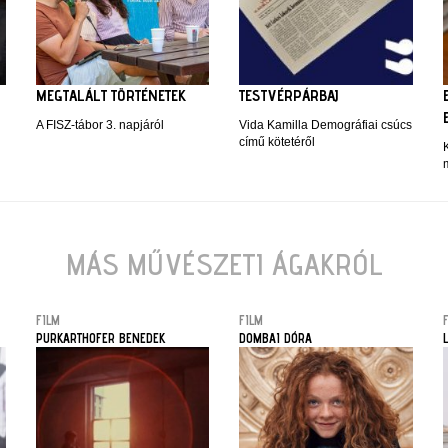
MEGTALÁLT TÖRTÉNETEK
TESTVÉRPÁRBAJ
A FISZ-tábor 3. napjáról
Vida Kamilla Demográfiai csúcs
című kötetéről
MÁS MŰVÉSZETI ÁGAKRÓL
FILM
FILM
PURKARTHOFER BENEDEK
DOMBAI DÓRA