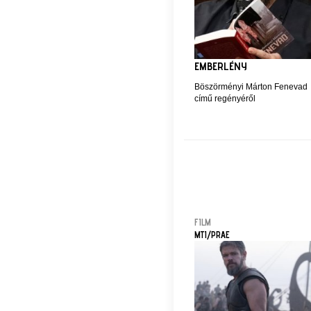
EMBERLÉNY
Böszörményi Márton Fenevad
című regényéről
FILM
MTI/PRAE