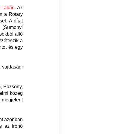
-Tabán
. Az
en a Rotary
el. A díjat
m (Sumonyi
sokból álló
zzéteszik a
ntot és egy
A vajdasági
m, Pozsony,
dalmi közeg
n megjelent
int azonban
s az írónő