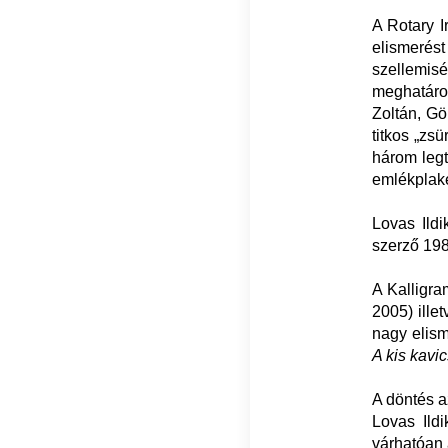
A Rotary I
elismerést
szellemisé
meghatáro
Zoltán, Gö
titkos „zs
három legt
emlékplake
Lovas Ildi
szerző 198
A Kalligra
2005) ille
nagy elism
A kis kavi
A döntés a
Lovas Ild
várhatóan 