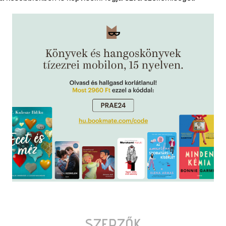
SZERZŐK