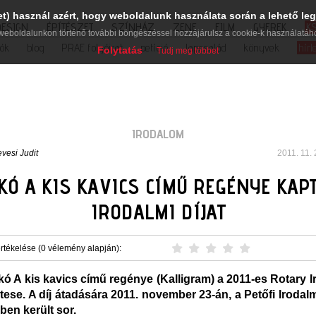
et) használ azért, hogy weboldalunk használata során a lehető leg
DESIGN
ÉPÍTÉSZET
SZÍNHÁZ
ZENE
FILM
GYEREK
K
weboldalunkon történő további böngészéssel hozzájárulsz a cookie-k használatáh
iók
blog
PRAE folyóirat
petíció
lapcsalád
könyvek
hírl
Folytatás
Tudj meg többet
IRODALOM
vesi Judit
2011. 11. 
KÓ A KIS KAVICS CÍMŰ REGÉNYE KAP
IRODALMI DÍJAT
rtékelése (0 vélemény alapján):
kó A kis kavics című regénye (Kalligram) a 2011-es Rotary I
rtese. A díj átadására 2011. november 23-án, a Petőfi Iroda
ben került sor.