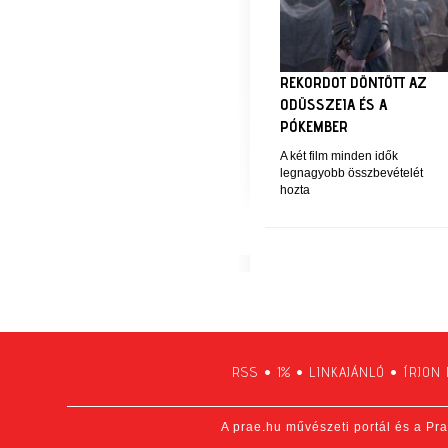
REKORDOT DÖNTÖTT AZ
ODÜSSZEIA ÉS A
PÓKEMBER
A két film minden idők
legnagyobb összbevételét
hozta
RSS
•
1%
•
LINKAJÁNLÓ
•
ÍRJON
A prae.hu művészeti portál és a Pra