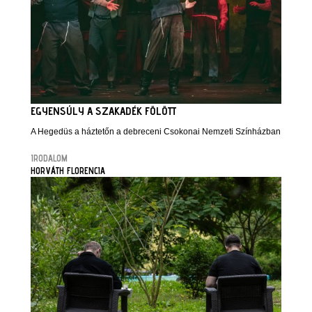
EGYENSÚLY A SZAKADÉK FÖLÖTT
A Hegedüs a háztetőn a debreceni Csokonai Nemzeti Színházban
IRODALOM
HORVÁTH FLORENCIA