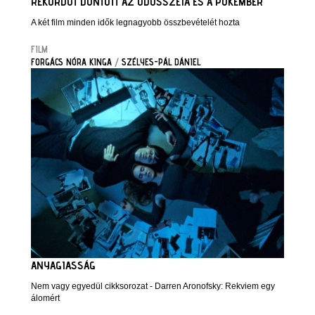
REKORDOT DÖNTÖTT AZ ODÜSSZEIA ÉS A PÓKEMBER
A két film minden idők legnagyobb összbevételét hozta
FILM
FORGÁCS NÓRA KINGA
/
SZÉLYES-PÁL DÁNIEL
ANYAGIASSÁG
Nem vagy egyedül cikksorozat - Darren Aronofsky: Rekviem egy
álomért