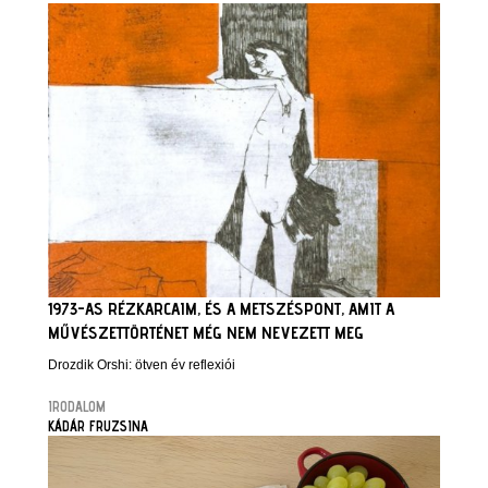
1973-AS RÉZKARCAIM, ÉS A METSZÉSPONT, AMIT A
MŰVÉSZETTÖRTÉNET MÉG NEM NEVEZETT MEG
Drozdik Orshi: ötven év reflexiói
IRODALOM
KÁDÁR FRUZSINA