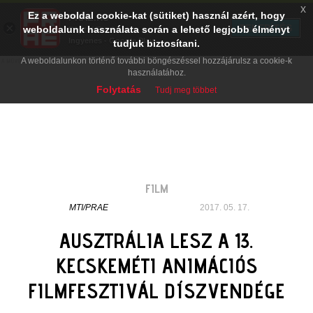
x
Ez a weboldal cookie-kat (sütiket) használ azért, hogy
PRAE.HU
×
TELEPÍTÉS
weboldalunk használata során a lehető legjobb élményt
Digital Evolution
Ingyenes - Google Play
tudjuk biztosítani.
A weboldalunkon történő további böngészéssel hozzájárulsz a cookie-k
használatához.
Folytatás
Tudj meg többet
FILM
MTI/PRAE
2017. 05. 17.
AUSZTRÁLIA LESZ A 13.
KECSKEMÉTI ANIMÁCIÓS
FILMFESZTIVÁL DÍSZVENDÉGE