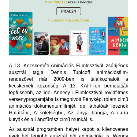
A 13. Kecskeméti Animációs Filmfesztivál zsűrijének
ausztrál tagja Dennis Tupicoff animációsfilm-
rendezővel már 2009-ben is találkozhatott a
kecskeméti közönség. A 13. KAFF-on bemutatják
legfrissebb, az idei Annecy-i Filmfesztivál rövidfilmes
versenyprogramjába is meghívott Fénykép, rólam című
animációs dokumentumfilmjét, de láthatóak lesznek
Haláltánc, A sötétségbe, Az anyja hangja, A darra
kutyák és a Láncfűrész című munkái is.
Az ausztrál programban helyet kapott a kilencvenes
évek hét legjobb ausztrál női animációja is. Wendy