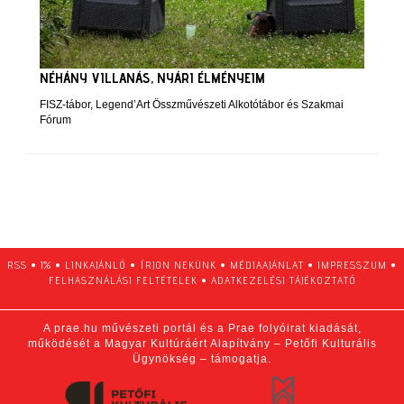
NÉHÁNY VILLANÁS, NYÁRI ÉLMÉNYEIM
FISZ-tábor, Legend’Art Összművészeti Alkotótábor és Szakmai
Fórum
RSS
•
1%
•
LINKAJÁNLÓ
•
ÍRJON NEKÜNK
•
MÉDIAAJÁNLAT
•
IMPRESSZUM
•
FELHASZNÁLÁSI FELTÉTELEK
•
ADATKEZELÉSI TÁJÉKOZTATÓ
A prae.hu művészeti portál és a Prae folyóirat kiadását,
működését a Magyar Kultúráért Alapítvány – Petőfi Kulturális
Ügynökség – támogatja.