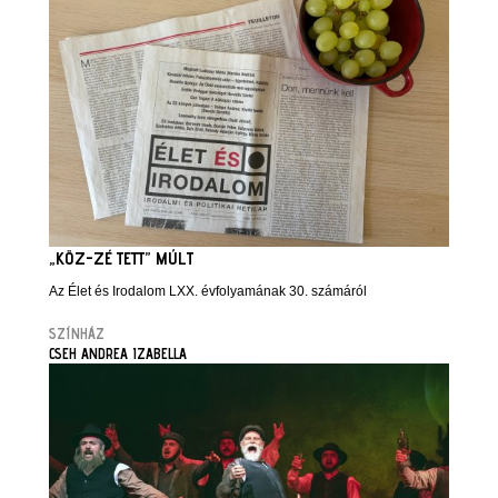
„KÖZ-ZÉ TETT” MÚLT
Az Élet és Irodalom LXX. évfolyamának 30. számáról
SZÍNHÁZ
CSEH ANDREA IZABELLA