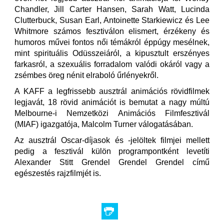
Chandler, Jill Carter Hansen, Sarah Watt, Lucinda
Clutterbuck, Susan Earl, Antoinette Starkiewicz és Lee
Whitmore számos fesztiválon elismert, érzékeny és
humoros művei fontos női témákról éppúgy mesélnek,
mint spirituális Odüsszeiáról, a kipusztult erszényes
farkasról, a szexuális forradalom valódi okáról vagy a
zsémbes öreg nénit elraboló űrlényekről.
A KAFF a legfrissebb ausztrál animációs rövidfilmek
legjavát, 18 rövid animációt is bemutat a nagy múltú
Melbourne-i Nemzetközi Animációs Filmfesztivál
(MIAF) igazgatója, Malcolm Turner válogatásában.
Az ausztrál Oscar-díjasok és -jelöltek filmjei mellett
pedig a fesztivál külön programpontként levetíti
Alexander Stitt Grendel Grendel Grendel című
egészestés rajzfilmjét is.