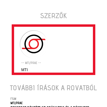
SZERZŐK
-- MTI/PRAE --
MTI
TOVÁBBI ÍRÁSOK A ROVATBÓL
FILM
MTI/PRAE