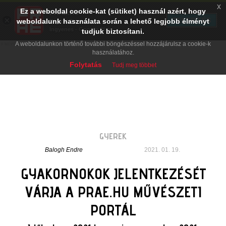
x
Ez a weboldal cookie-kat (sütiket) használ azért, hogy
PRAE.HU
×
TELEPÍTÉS
weboldalunk használata során a lehető legjobb élményt
Digital Evolution
Ingyenes - Google Play
tudjuk biztosítani.
A weboldalunkon történő további böngészéssel hozzájárulsz a cookie-k
használatához.
Folytatás
Tudj meg többet
GYEREK
Balogh Endre
2021. 01. 19.
GYAKORNOKOK JELENTKEZÉSÉT
VÁRJA A PRAE.HU MŰVÉSZETI
PORTÁL