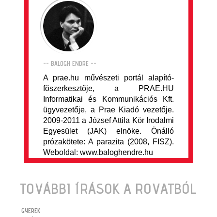
-- BALOGH ENDRE --
A prae.hu művészeti portál alapító-
főszerkesztője, a PRAE.HU
Informatikai és Kommunikációs Kft.
ügyvezetője, a Prae Kiadó vezetője.
2009-2011 a József Attila Kör Irodalmi
Egyesület (JAK) elnöke. Önálló
prózakötete: A parazita (2008, FISZ).
Weboldal: www.baloghendre.hu
TOVÁBBI ÍRÁSOK A ROVATBÓL
GYEREK