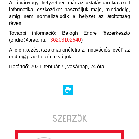
A járványügyi helyzetben már az oktatásban kialakult
informatikai eszközöket használjuk majd, mindaddig,
amíg nem normalizálódik a helyzet az átoltottság
révén.
További információ: Balogh Endre főszerkesztő
(endre@prae.hu,
+36203102540
)
A jelentkezést (szakmai önéletrajz, motivációs levél) az
endre@prae.hu címre várjuk.
Határidő: 2021. február 7., vasárnap, 24 óra
SZERZŐK