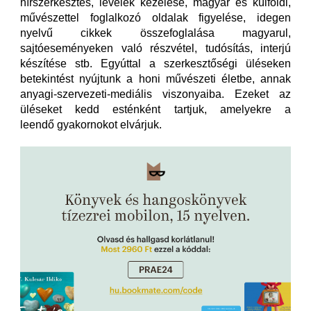
hírszerkesztés, levelek kezelése, magyar és külföldi,
művészettel foglalkozó oldalak figyelése, idegen
nyelvű cikkek összefoglalása magyarul,
sajtóeseményeken való részvétel, tudósítás, interjú
készítése stb. Egyúttal a szerkesztőségi üléseken
betekintést nyújtunk a honi művészeti életbe, annak
anyagi-szervezeti-mediális viszonyaiba. Ezeket az
üléseket kedd esténként tartjuk, amelyekre a
leendő gyakornokot elvárjuk.