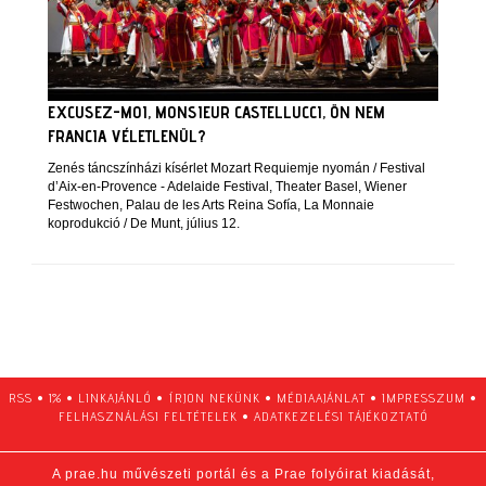
EXCUSEZ-MOI, MONSIEUR CASTELLUCCI, ÖN NEM
FRANCIA VÉLETLENÜL?
Zenés táncszínházi kísérlet Mozart Requiemje nyomán / Festival
d’Aix-en-Provence - Adelaide Festival, Theater Basel, Wiener
Festwochen, Palau de les Arts Reina Sofía, La Monnaie
koprodukció / De Munt, július 12.
RSS
•
1%
•
LINKAJÁNLÓ
•
ÍRJON NEKÜNK
•
MÉDIAAJÁNLAT
•
IMPRESSZUM
•
FELHASZNÁLÁSI FELTÉTELEK
•
ADATKEZELÉSI TÁJÉKOZTATÓ
A prae.hu művészeti portál és a Prae folyóirat kiadását,