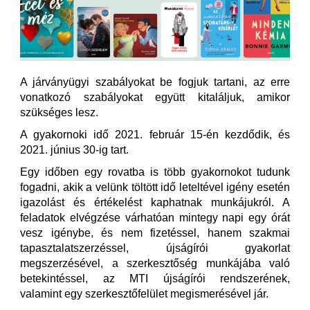
A járványügyi szabályokat be fogjuk tartani, az erre
vonatkozó szabályokat együtt kitaláljuk, amikor
szükséges lesz.
A gyakornoki idő 2021. február 15-én kezdődik, és
2021. június 30-ig tart.
Egy időben egy rovatba is több gyakornokot tudunk
fogadni, akik a velünk töltött idő leteltével igény esetén
igazolást és értékelést kaphatnak munkájukról. A
feladatok elvégzése várhatóan mintegy napi egy órát
vesz igénybe, és nem fizetéssel, hanem szakmai
tapasztalatszerzéssel, újságírói gyakorlat
megszerzésével, a szerkesztőség munkájába való
betekintéssel, az MTI újságírói rendszerének,
valamint egy szerkesztőfelület megismerésével jár.