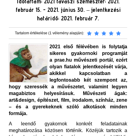
Időtartam: 2021 tavaszi szemeszter: 2021.
február 15. - 2021. június 30. – jelentkezési
határidő: 2021. február 7.
Tartalom értékelése (1 vélemény alapján):
2021 első félévében is folytatja
sikeres gyakornoki programját
a prae.hu művészeti portál, ezért
olyan fiatalok jelentkezését várja,
akikkel kapcsolatban a
legfontosabb két szempont az,
hogy szeressék a művészetet, valamint legyen
magabiztos helyesírásuk. Művészeti ágak:
art&design, építészet, film, irodalom, színház, zene
– és a gyerekeknek szóló alkotások minden
formája.
A leendő gyakornok konkrét feladatainak
meghatározása közösen történik. Közéjük tartozik a