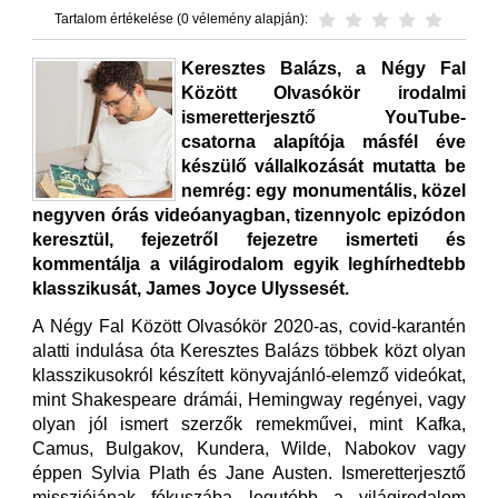
Tartalom értékelése (0 vélemény alapján):
Keresztes Balázs, a Négy Fal
Között Olvasókör irodalmi
ismeretterjesztő YouTube-
csatorna alapítója másfél éve
készülő vállalkozását mutatta be
nemrég: egy monumentális, közel
negyven órás videóanyagban, tizennyolc epizódon
keresztül, fejezetről fejezetre ismerteti és
kommentálja a világirodalom egyik leghírhedtebb
klasszikusát, James Joyce Ulyssesét.
A Négy Fal Között Olvasókör 2020-as, covid-karantén
alatti indulása óta Keresztes Balázs többek közt olyan
klasszikusokról készített könyvajánló-elemző videókat,
mint Shakespeare drámái, Hemingway regényei, vagy
olyan jól ismert szerzők remekművei, mint Kafka,
Camus, Bulgakov, Kundera, Wilde, Nabokov vagy
éppen Sylvia Plath és Jane Austen. Ismeretterjesztő
missziójának fókuszába legutóbb a világirodalom