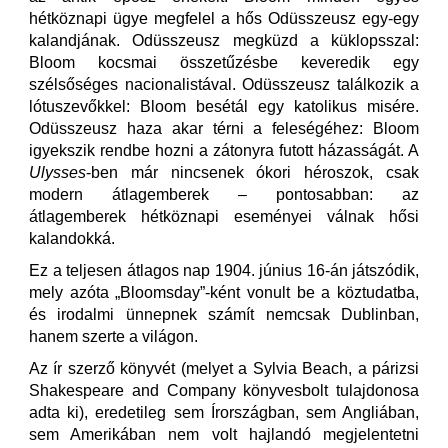
hétköznapi ügye megfelel a hős Odüsszeusz egy-egy
kalandjának. Odüsszeusz megküzd a küklopsszal:
Bloom kocsmai összetűzésbe keveredik egy
szélsőséges nacionalistával. Odüsszeusz találkozik a
lótuszevőkkel: Bloom besétál egy katolikus misére.
Odüsszeusz haza akar térni a feleségéhez: Bloom
igyekszik rendbe hozni a zátonyra futott házasságát. A
Ulysses
-ben már nincsenek ókori héroszok, csak
modern átlagemberek – pontosabban: az
átlagemberek hétköznapi eseményei válnak hősi
kalandokká.
Ez a teljesen átlagos nap 1904. június 16-án játszódik,
mely azóta „Bloomsday”-ként vonult be a köztudatba,
és irodalmi ünnepnek számít nemcsak Dublinban,
hanem szerte a világon.
Az ír szerző könyvét (melyet a Sylvia Beach, a párizsi
Shakespeare and Company könyvesbolt tulajdonosa
adta ki), eredetileg sem Írországban, sem Angliában,
sem Amerikában nem volt hajlandó megjelentetni