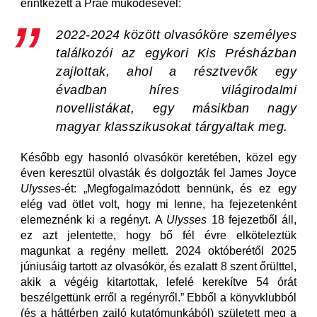
érintkezett a Prae működésével:
2022-2024 között olvasóköre személyes
találkozói az egykori Kis Présházban
zajlottak, ahol a résztvevők egy
évadban híres világirodalmi
novellistákat, egy másikban nagy
magyar klasszikusokat tárgyaltak meg.
Később egy hasonló olvasókör keretében, közel egy
éven keresztül olvasták és dolgozták fel James Joyce
Ulysses
-ét: „Megfogalmazódott bennünk, és ez egy
elég vad ötlet volt, hogy mi lenne, ha fejezetenként
elemeznénk ki a regényt. A
Ulysses
18 fejezetből áll,
ez azt jelentette, hogy bő fél évre elköteleztük
magunkat a regény mellett. 2024 októberétől 2025
júniusáig tartott az olvasókör, és ezalatt 8 szent őrülttel,
akik a végéig kitartottak, lefelé kerekítve 54 órát
beszélgettünk erről a regényről.” Ebből a könyvklubból
(és a háttérben zajló kutatómunkából) született meg a