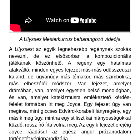
A Ulysses Mesterkurzus beharangozó videója
A
Ulysses
t az egyik legnehezebb regénynek szokás
nevezni, de ez elsősorban a kompozicionális
játékának köszönhető. A regény egy hatalmas
alakváltó: minden egyes fejezet más-más odüsszeuszi
kaland, de ugyanúgy más témakör, más szimbolika,
más elbeszélői módszer. Van fejezet, amelyet
drámában, van, amelyet egyetlen belső monológban,
és van, amelyet katekizmusra emlékeztető kérdés-
felelet formában írt meg Joyce. Egy fejezet úgy van
megírva, mint giccses Edvárd-korabeli lányregény, egy
másik meg úgy, mintha egy stilisztikai hiányosságokkal
küzdő, rossz író írta volna meg. Az egyik fejezet erejéig
Joyce ráadásul az egész angol prózairodalom
történetét végigparodizálja.