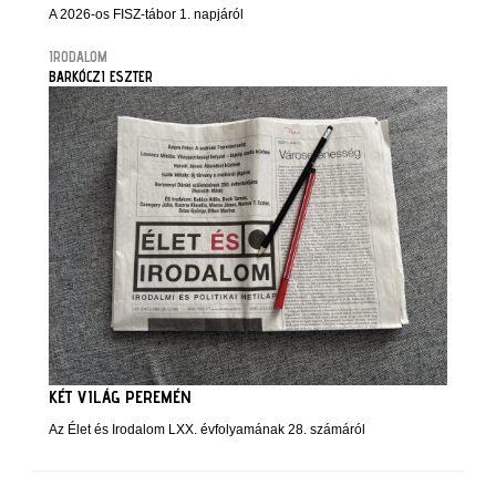
A 2026-os FISZ-tábor 1. napjáról
IRODALOM
BARKÓCZI ESZTER
KÉT VILÁG PEREMÉN
Az Élet és Irodalom LXX. évfolyamának 28. számáról