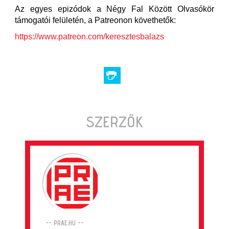
Az egyes epizódok a Négy Fal Között Olvasókör
támogatói felületén, a Patreonon követhetők:
https://www.patreon.com/keresztesbalazs
SZERZŐK
-- PRAE.HU --