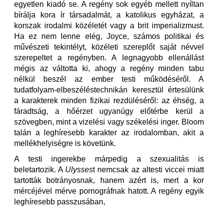
egyetlen kiadó se. A regény sok egyéb mellett nyíltan
bírálja kora ír társadalmát, a katolikus egyházat, a
korszak irodalmi közéletét vagy a brit imperializmust.
Ha ez nem lenne elég, Joyce, számos politikai és
művészeti tekintélyt, közéleti szereplőt saját névvel
szerepeltet a regényben. A legnagyobb ellenállást
mégis az váltotta ki, ahogy a regény minden tabu
nélkül beszél az ember testi működéséről. A
tudatfolyam-elbeszéléstechnikán keresztül értesülünk
a karakterek minden fizikai rezdüléséről: az éhség, a
fáradtság, a hőérzet ugyanúgy előtérbe kerül a
szövegben, mint a vizelési vagy székelési inger. Bloom
talán a leghíresebb karakter az irodalomban, akit a
mellékhelyiségre is követünk.
A testi ingerekbe márpedig a szexualitás is
beletartozik. A
Ulysses
t nemcsak az altesti viccei miatt
tartották botrányosnak, hanem azért is, mert a kor
mércéjével mérve pornográfnak hatott. A regény egyik
leghíresebb passzusában,