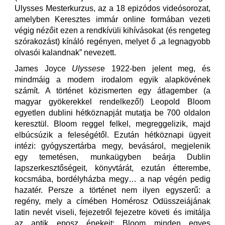
Ulysses Mesterkurzus, az a 18 epizódos videósorozat,
amelyben Keresztes immár online formában vezeti
végig nézőit ezen a rendkívüli kihívásokat (és rengeteg
szórakozást) kínáló regényen, melyet ő „a legnagyobb
olvasói kalandnak” nevezett.
James Joyce
Ulysses
e 1922-ben jelent meg, és
mindmáig a modern irodalom egyik alapkövének
számít. A történet közismerten egy átlagember (a
magyar gyökerekkel rendelkező!) Leopold Bloom
egyetlen dublini hétköznapját mutatja be 700 oldalon
keresztül. Bloom reggel felkel, megreggelizik, majd
elbúcsúzik a feleségétől. Ezután hétköznapi ügyeit
intézi: gyógyszertárba megy, bevásárol, megjelenik
egy temetésen, munkaügyben beárja Dublin
lapszerkesztőségeit, könyvtárát, ezután étterembe,
kocsmába, bordélyházba megy… a nap végén pedig
hazatér. Persze a történet nem ilyen egyszerű: a
regény, mely a címében Homérosz Odüsszeiájának
latin nevét viseli, fejezetről fejezetre követi és imitálja
az antik eposz énekeit: Bloom minden egyes