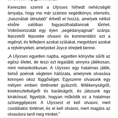
Keresztes szerint a
Ulysses
hírhedt nehézségét
árnyalja, hogy ma már számos segédkönyv, elemzés,
„használati útmutató” érhető el hozzá, amelyek nélkül
elsőre valóban fogyaszthatatlannak tűnhet.
Videósorozatát egy ilyen „segédanyagnak” szánja:
fejezetről fejezetre olvasni és kommentálni ezt a
regényt, és felfejteni azokat szálakat, megoldani azokat
a rejtvényeket, amelyeket Joyce elrejtett benne.
„A
Ulysses
egyetlen napba, egyetlen könyvbe sűríti az
egész életet, de teszi ezt legalább annyira játékosan,
mint melankolikusan. A
Ulysses
egy hatalmas játék,
belső poénok végtelen hálózata, amelynek olvasása
könnyen okoz függőséget. Egyszerre olvasunk egy
mélyen emberi történetet gyászról, féltékenységről,
kirekesztettségről és barátságról, és játszunk egy
kirakóssal, figyeljük, hogyan működik ez a hatalmas
szöveggépezet. A
Ulysses
t el kell olvasni, mert
csodálatos történet, és el kell olvasni, mert magára az
olvasásra tanít meg minket.”