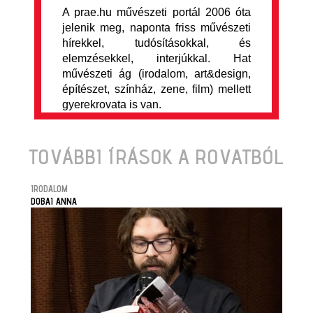
A prae.hu művészeti portál 2006 óta
jelenik meg, naponta friss művészeti
hírekkel, tudósításokkal, és
elemzésekkel, interjúkkal. Hat
művészeti ág (irodalom, art&design,
építészet, színház, zene, film) mellett
gyerekrovata is van.
TOVÁBBI ÍRÁSOK A ROVATBÓL
IRODALOM
DOBAI ANNA