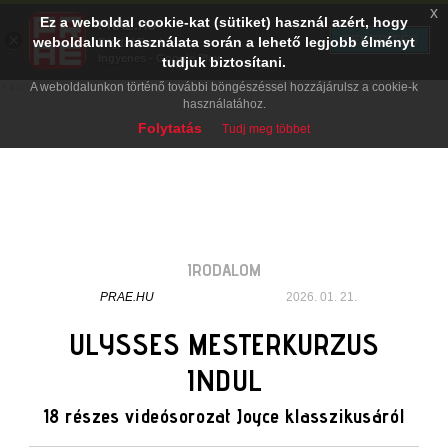
x
Ez a weboldal cookie-kat (sütiket) használ azért, hogy
PRAE.HU
×
TELEPÍTÉS
weboldalunk használata során a lehető legjobb élményt
Digital Evolution
Ingyenes - Google Play
tudjuk biztosítani.
A weboldalunkon történő további böngészéssel hozzájárulsz a cookie-k
használatához.
Folytatás
Tudj meg többet
IRODALOM
PRAE.HU
2026. 01. 21.
ULYSSES MESTERKURZUS
INDUL
18 részes videósorozat Joyce klasszikusáról