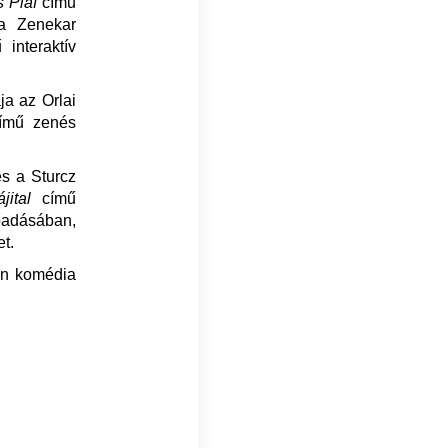
 Piaf
című
ia Zenekar
interaktív
a az Orlai
ímű zenés
és a Sturcz
jital
című
őadásában,
t.
án komédia