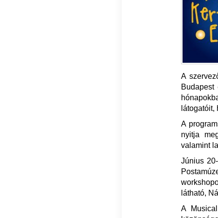
A szervező
Budapest e
hónapokba
látogatóit,
A program
nyitja me
valamint l
Június 20
Postamúzeu
workshopo
látható, N
A Musical