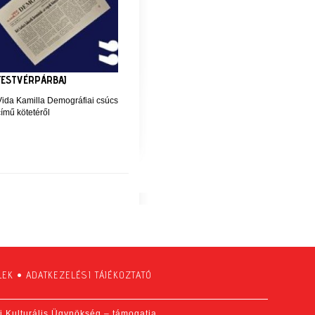
TESTVÉRPÁRBAJ
Vida Kamilla Demográfiai csúcs
ímű kötetéről
LEK
•
ADATKEZELÉSI TÁJÉKOZTATÓ
fi Kulturális Ügynökség – támogatja.