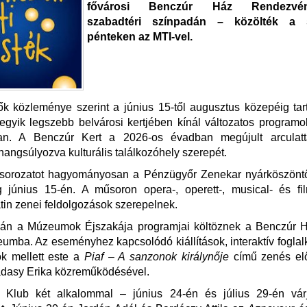
fővárosi Benczúr Ház Rendezvén
szabadtéri színpadán – közölték a 
pénteken az MTI-vel.
k közleménye szerint a június 15-től augusztus közepéig tart
gyik legszebb belvárosi kertjében kínál változatos programo
n. A Benczúr Kert a 2026-os évadban megújult arculatt
 hangsúlyozva kulturális találkozóhely szerepét.
sorozatot hagyományosan a Pénzügyőr Zenekar nyárköszöntő
g június 15-én. A műsoron opera-, operett-, musical- és fil
atin zenei feldolgozások szerepelnek.
-án a Múzeumok Éjszakája programjai költöznek a Benczúr 
mba. Az eseményhez kapcsolódó kiállítások, interaktív fogla
k mellett este a
Piaf – A sanzonok királynője
című zenés el
ádasy Erika közreműködésével.
 Klub két alkalommal – június 24-én és július 29-én vá