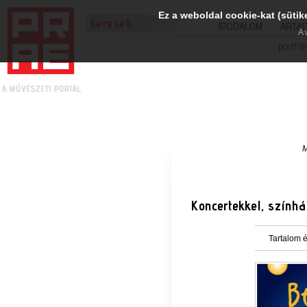
Ez a weboldal cookie-kat (sütik
IRODALOM
ART&
A 
portfól
M
Koncertekkel, szính
Tartalom é