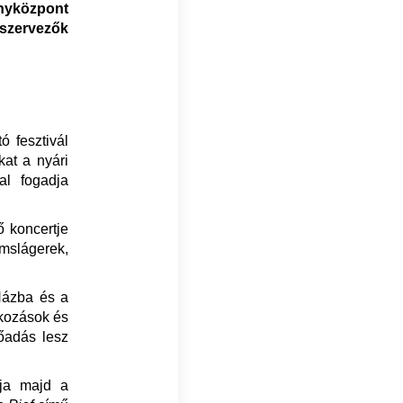
yközpont
szervezők
ó fesztivál
kat a nyári
al fogadja
 koncertje
mslágerek,
Házba és a
lkozások és
őadás lesz
rja majd a