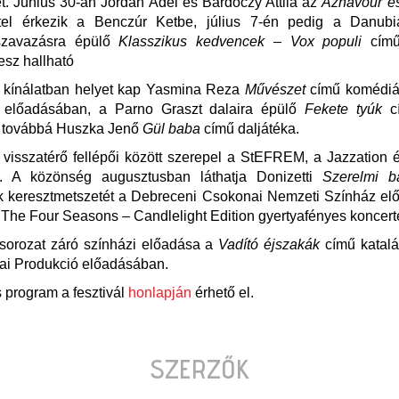
. Június 30-án Jordán Adél és Bardóczy Attila az
Aznavour és
tel érkezik a Benczúr Ketbe, július 7-én pedig a Danub
szavazásra épülő
Klasszikus kedvencek – Vox populi
című 
lesz hallható
i kínálatban helyet kap Yasmina Reza
Művészet
című komédiáj
 előadásában, a Parno Graszt dalaira épülő
Fekete tyúk
c
, továbbá Huszka Jenő
Gül baba
című daljátéka.
l visszatérő fellépői között szerepel a StEFREM, a Jazzation 
s. A közönség augusztusban láthatja Donizetti
Szerelmi bá
k keresztmetszetét a Debreceni Csokonai Nemzeti Színház el
 The Four Seasons – Candlelight Edition gyertyafényes koncerte
sorozat záró színházi előadása a
Vadító éjszakák
című katal
lai Produkció előadásában.
s program a fesztivál
honlapján
érhető el.
SZERZŐK