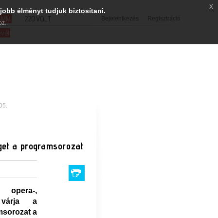
x
jobb élményt tudjuk biztosítani.
SMM
220VOLT
Bejelentkezés
Regisztráció
oz.
evél
05.
get a programsorozat
, opera-,
 várja a
msorozat a