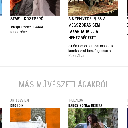
STABIL KÖZÉPERŐ
A SZENVEDÉLY ÉS A
MEGSZOKÁS SEM
Interjú Czeizel Gábor
TAKARHATJA EL A
rendezővel
NEHÉZSÉGEKET
A FókuszOn sorozat második
kerekasztal-beszélgetése a
Katonában
MÁS MŰVÉSZETI ÁGAKRÓL
ART&DESIGN
IRODALOM
DROZDIK
BABOS ZONGA REBEKA