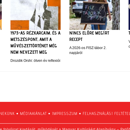
1973-AS RÉZKARCAIM, ÉS A
NINCS ELŐRE MEGÍRT
METSZÉSPONT, AMIT A
RECEPT
MŰVÉSZETTÖRTÉNET MÉG
c
A 2026-os FISZ-tábor 2.
NEM NEVEZETT MEG
napjáról
Drozdik Orshi: ötven év reflexiói
 NEKÜNK
•
MÉDIAAJÁNLAT
•
IMPRESSZUM
•
FELHASZNÁLÁSI FELTÉTE
e folyóirat kiadását, működését a Magyar Kultúráért Alapítvány – Pető