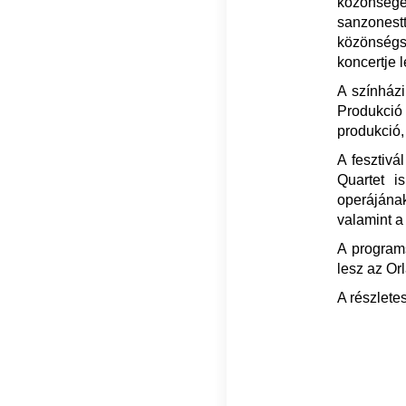
közönséget
sanzonest
közönség
koncertje 
A színház
Produkció
produkció
A fesztivá
Quartet i
operájána
valamint a
A program
lesz az Or
A részlete