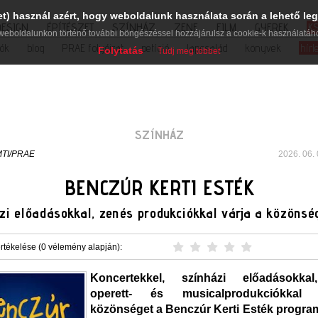
et) használ azért, hogy weboldalunk használata során a lehető leg
DESIGN
ÉPÍTÉSZET
SZÍNHÁZ
ZENE
FILM
GYEREK
K
weboldalunkon történő további böngészéssel hozzájárulsz a cookie-k használatáh
iók
blog
PRAE folyóirat
petíció
lapcsalád
könyvek
hírl
Folytatás
Tudj meg többet
SZÍNHÁZ
TI/PRAE
2026. 06. 
BENCZÚR KERTI ESTÉK
ázi előadásokkal, zenés produkciókkal várja a közönsé
rtékelése (0 vélemény alapján):
Koncertekkel, színházi előadásokkal
operett- és musicalprodukciókkal
közönséget a Benczúr Kerti Esték progra