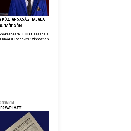
A KÖZTÁRSASÁG HALÁLA
BUDAÖRSÖN
Shakespeare Julius Caesarja a
Budaörsi Latinovits Színházban
IRODALOM
HORVÁTH MÁTÉ