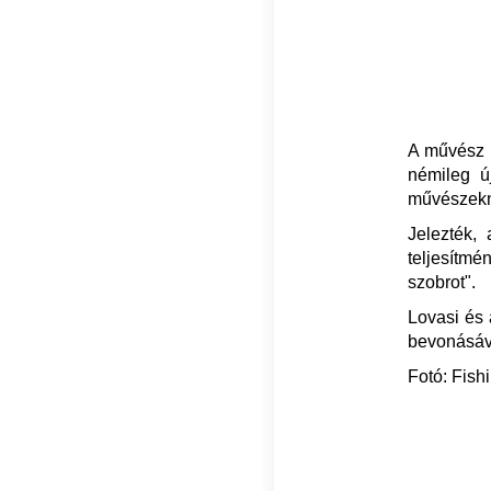
A művész és
némileg ú
művészekne
Jelezték, 
teljesítmé
szobrot".
Lovasi és 
bevonásáva
Fotó: Fish