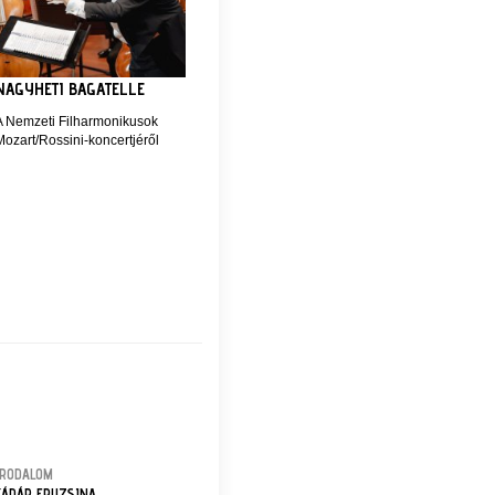
NAGYHETI BAGATELLE
A Nemzeti Filharmonikusok
Mozart/Rossini-koncertjéről
IRODALOM
KÁDÁR FRUZSINA