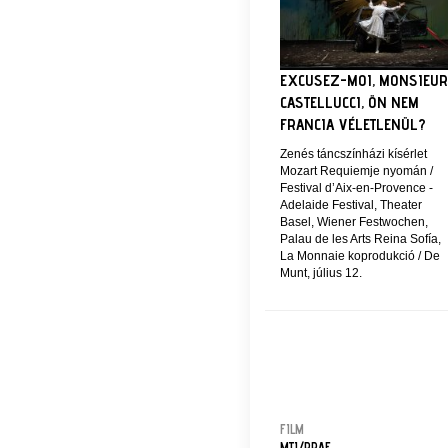
EXCUSEZ-MOI, MONSIEUR
CASTELLUCCI, ÖN NEM
FRANCIA VÉLETLENÜL?
Zenés táncszínházi kísérlet
Mozart Requiemje nyomán /
Festival d’Aix-en-Provence -
Adelaide Festival, Theater
Basel, Wiener Festwochen,
Palau de les Arts Reina Sofía,
La Monnaie koprodukció / De
Munt, július 12.
FILM
MTI/PRAE