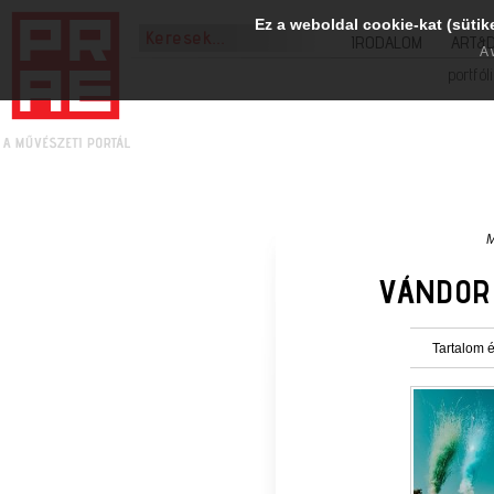
Ez a weboldal cookie-kat (sütik
IRODALOM
ART&
A 
portfól
M
VÁNDOR 
Tartalom é