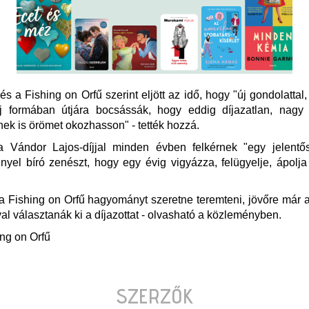
 a Fishing on Orfű szerint eljött az idő, hogy "új gondolattal, 
j formában útjára bocsássák, hogy eddig díjazatlan, nagy
k is örömet okozhasson" - tették hozzá.
a Vándor Lajos-díjjal minden évben felkérnek "egy jelentős
nnyel bíró zenészt, hogy egy évig vigyázza, felügyelje, ápolja
a Fishing on Orfű hagyományt szeretne teremteni, jövőre már
l választanák ki a díjazottat - olvasható a közleményben.
ing on Orfű
SZERZŐK