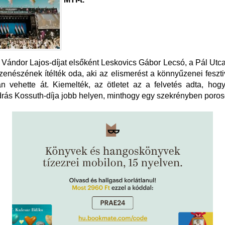
 a Vándor Lajos-díjat elsőként Leskovics Gábor Lecsó, a Pál Utca
 zenészének ítélték oda, aki az elismerést a könnyűzenei feszti
n vehette át. Kiemelték, az ötletet az a felvetés adta, hog
rás Kossuth-díja jobb helyen, minthogy egy szekrényben poros