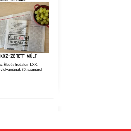
„KÖZ-ZÉ TETT” MÚLT
Az Élet és Irodalom LXX.
évfolyamának 30. számáról