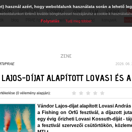
et) használ azért, hogy weboldalunk használata során a lehető leg
DESIGN
ÉPÍTÉSZET
SZÍNHÁZ
ZENE
FILM
GYEREK
K
weboldalunkon történő további böngészéssel hozzájárulsz a cookie-k használatáh
iók
blog
PRAE folyóirat
petíció
lapcsalád
könyvek
hírl
Folytatás
Tudj meg többet
ZENE
TI/PRAE
2026. 06. 
LAJOS-DÍJAT ALAPÍTOTT LOVASI ÉS A
rtékelése (0 vélemény alapján):
Vándor Lajos-díjat alapított Lovasi András
a Fishing on Orfű fesztivál, a díjazott ju
egy évig őrizheti Lovasi Kossuth-díját - tá
a fesztivál szervezői csütörtökön, közle
MTI-t.