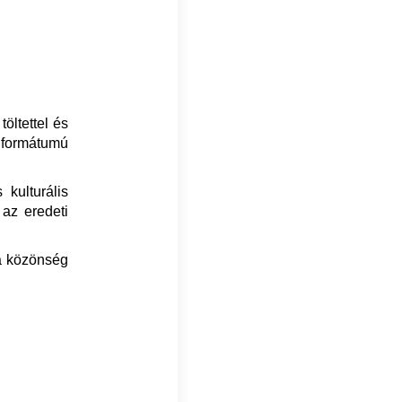
töltettel és
 formátumú
 kulturális
 az eredeti
 a közönség