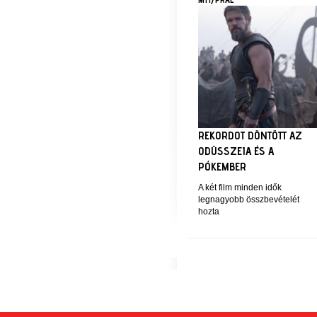
REKORDOT DÖNTÖTT AZ
ODÜSSZEIA ÉS A
PÓKEMBER
A két film minden idők
legnagyobb összbevételét
hozta