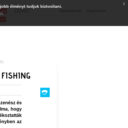
x
jobb élményt tudjuk biztosítani.
SMM
220VOLT
Bejelentkezés
Regisztráció
oz.
evél
25.
 FISHING
 zenész és
talma, hogy
jékoztatták
ményben az