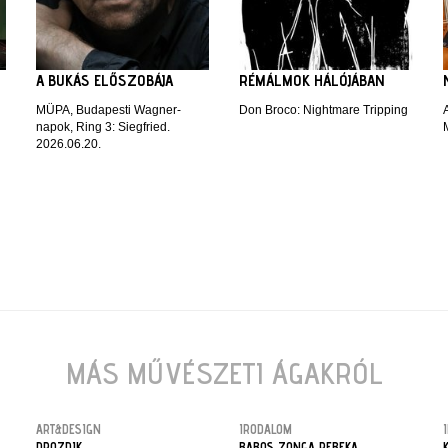
A BUKÁS ELŐSZOBÁJA
RÉMÁLMOK HÁLÓJÁBAN
MÜPA, Budapesti Wagner-
Don Broco: Nightmare Tripping
napok, Ring 3: Siegfried.
2026.06.20.
MÁS MŰVÉSZETI ÁGAKRÓL
ART&DESIGN
IRODALOM
DROZDIK
BABOS ZONGA REBEKA