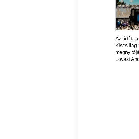
Azt írták:
Kiscsillag
megnyitójá
Lovasi And