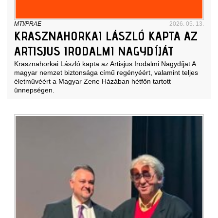
MTI/PRAE
2026. 05. 13.
KRASZNAHORKAI LÁSZLÓ KAPTA AZ
ARTISJUS IRODALMI NAGYDÍJÁT
Krasznahorkai László kapta az Artisjus Irodalmi Nagydíjat A
magyar nemzet biztonsága című regényéért, valamint teljes
életművéért a Magyar Zene Házában hétfőn tartott
ünnepségen.