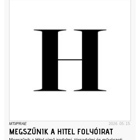
MTI/PRAE
2026. 05. 15.
MEGSZŰNIK A HITEL FOLYÓIRAT
Megszűnik a Hitel című irodalmi, társadalmi és művészeti