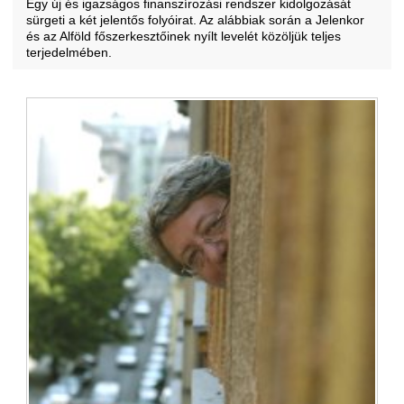
Egy új és igazságos finanszírozási rendszer kidolgozását
sürgeti a két jelentős folyóirat. Az alábbiak során a Jelenkor
és az Alföld főszerkesztőinek nyílt levelét közöljük teljes
terjedelmében.