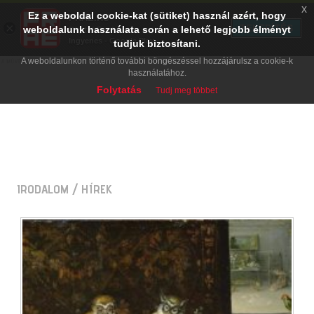
x
Ez a weboldal cookie-kat (sütiket) használ azért, hogy
PRAE.HU
×
TELEPÍTÉS
weboldalunk használata során a lehető legjobb élményt
Digital Evolution
Ingyenes - Google Play
tudjuk biztosítani.
A weboldalunkon történő további böngészéssel hozzájárulsz a cookie-k
használatához.
Folytatás
Tudj meg többet
IRODALOM
/ HÍREK