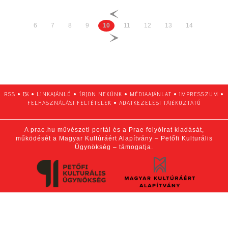
6
7
8
9
10
11
12
13
14
RSS
•
1%
•
LINKAJÁNLÓ
•
ÍRJON NEKÜNK
•
MÉDIAAJÁNLAT
•
IMPRESSZUM
•
FELHASZNÁLÁSI FELTÉTELEK
•
ADATKEZELÉSI TÁJÉKOZTATÓ
A prae.hu művészeti portál és a Prae folyóirat kiadását,
működését a Magyar Kultúráért Alapítvány – Petőfi Kulturális
Ügynökség – támogatja.