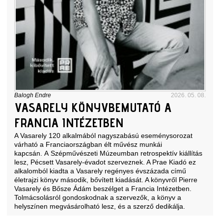
Balogh Endre
2026. 05. 08.
VASARELY KÖNYVBEMUTATÓ A
FRANCIA INTÉZETBEN
A Vasarely 120 alkalmából nagyszabású eseménysorozat
várható a Franciaországban élt művész munkái
kapcsán. A Szépművészeti Múzeumban retrospektív kiállítás
lesz, Pécsett Vasarely-évadot szerveznek. A Prae Kiadó ez
alkalomból kiadta a Vasarely regényes évszázada című
életrajzi könyv második, bővített kiadását. A könyvről Pierre
Vasarely és Bősze Ádám beszélget a Francia Intézetben.
Tolmácsolásról gondoskodnak a szervezők, a könyv a
helyszínen megvásárolható lesz, és a szerző dedikálja.