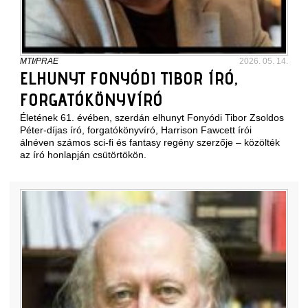
MTI/PRAE
2026. 05. 14.
ELHUNYT FONYÓDI TIBOR ÍRÓ,
FORGATÓKÖNYVÍRÓ
Életének 61. évében, szerdán elhunyt Fonyódi Tibor Zsoldos
Péter-díjas író, forgatókönyvíró, Harrison Fawcett írói
álnéven számos sci-fi és fantasy regény szerzője – közölték
az író honlapján csütörtökön.