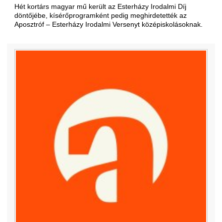
Hét kortárs magyar mű került az Esterházy Irodalmi Díj
döntőjébe, kísérőprogramként pedig meghirdetették az
Aposztróf – Esterházy Irodalmi Versenyt középiskolásoknak.