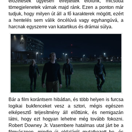
előzetesek ügyesen elrejtették előlünk, micsoda
tömegjelenetek várnak majd ránk. Ezen a ponton már
tudjuk, hogy milyen út áll a fő karakterek mögött, ezért
a hentelés sem válik öncélúvá vagy egyhangúvá, a
harcnak egyszerre van katartikus és drámai súlya.
Bár a film korántsem hibátlan, és több helyen is furcsa
logikai bukfenceket vesz a sztori, mégis egészen
elképesztő teljesítmény áll előttünk, és nemigazán
látni, hogy ezt hogyan lehetne még tovább fokozni.
Robert Downey Jr. Vasembere hatalmas utat járt be a
filmvásznon, mindig új oldaláról mutatkozott be, és