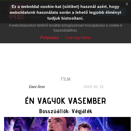
x
Ez a weboldal cookie-kat (sütiket) használ azért, hogy
PRAE.HU
×
TELEPÍTÉS
weboldalunk használata során a lehető legjobb élményt
Digital Evolution
Ingyenes - Google Play
tudjuk biztosítani.
A weboldalunkon történő további böngészéssel hozzájárulsz a cookie-k
használatához.
Folytatás
Tudj meg többet
FILM
Dani Áron
2019. 05. 15.
ÉN VAGYOK VASEMBER
Bosszúállók: Végjáték