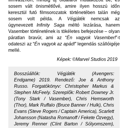
sosem vált önismétlővé, amire ilyen hosszú időn
keresztül futó filmsorozatok történetében talán még
sosem volt példa. A
Végjáték
nemcsak az
úgynevezett
Infinity Saga
méltó lezárása, hanem
Vasember történetének is tökéletes befejezése – olyan
páratlan bravúr, ami az “
Én vagyok Vasember!
”-t
odateszi az “
Én vagyok az apád!
” legendás szállóigéje
mellé.
Képek: ©Marvel Studios 2019
Bosszúállók: Végjáték (Avengers:
Endgame) 2019. Rendező: Joe & Anthony
Russo. Forgatókönyv: Christopher Markus &
Stephen McFeely. Szereplők: Robert Downey Jr.
(Tony Stark / Vasember), Chris Hemsworth
(Thor), Mark Ruffalo (Bruce Banner / Hulk), Chris
Evans (Steve Rogers / Captain America), Scarlett
Johansson (Natasha Romanoff / Fekete Özvegy),
Jeremy Renner (Clint Barton / Sólyomszem),