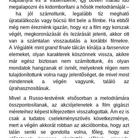
Kapitányra és a Vasemberre, így bőven marad idő
megalapozni és kidomborítani a hősök melodrámáját –
ha jól számoltunk, legalább tíz megható
újratalálkozás vagy búcsú fért bele a filmbe. Ha ebből
még nem éreznénk igazán, hogy ez a film egy korszak
végét, megkoronázását és lezárását jelenti, akkor ott
van a számtalan visszautalás a korábbi filmekre.
A
Végjáték
mint
grand finale
tálcán kínálja a
fanservice
elemeket, olyan karakterek köszönnek vissza, akikre
már egész biztosan nem számítottunk, és olyan
mondatok hangzanak el ismét, melyeknek régen nem
tulajdonítottunk volna nagy jelentőséget, de mivel most
mindennek a végén vagyunk, találó az
újrahasznosításuk.
Mivel a Russo-testvérek elsősorban a melodrámára
összpontosítanak, az akciójelenetek a film gigászi
méreteihez képest kifejezetten visszafogottak. Ám ez is
csak a tudatos cselekményszövés következménye,
mert a végén akkorát robban az akcióbomba, hogy azt
talán senki se gondolta volna, főleg, hogy az