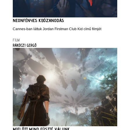
NEONFÉNYES KIJÓZANODÁS
Cannes-ban láttuk Jordan Firstman Club Kid című filmjét
FILM
RÁKÓCZI GERGŐ
MIELŐTT MIND FÜSTTÉ VÁLUNK