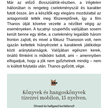
Már az előző
Bosszúállók
-részben, a
Végtelen
háborúban
is rengeteg cselekményszál és karakter
futott össze, ám a készítők egy elegáns mozdulattal az
antagonistát tették meg főszereplőnek, így a film
Thanos útját követve vezette a nézőket végig az
eseményeken. A tucatnyi szuperhős valójában sosem
került benne egy térbe, a cselekmény legalább három
fronton zajlott, és mivel a fókusz Thanoson volt, nem
igazán keltettek hiányérzetet a karakterek játékideje
közti aránytalanságok. Valójában egészen kerek,
önálló filmként is működni tudott, ami – amennyiben
elfogadjuk, hogy a jók nem győzhetnek mindig – nem
is kiáltott folytatás után. Thanos győzött, vége.