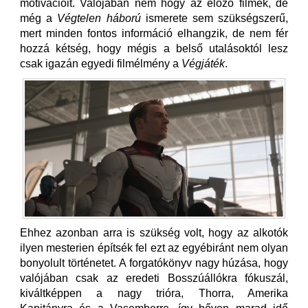
motivációit. Valójában nem hogy az előző filmek, de
még a
Végtelen háború
ismerete sem szükségszerű,
mert minden fontos információ elhangzik, de nem fér
hozzá kétség, hogy mégis a belső utalásoktól lesz
csak igazán egyedi filmélmény a
Végjáték
.
Ehhez azonban arra is szükség volt, hogy az alkotók
ilyen mesterien építsék fel ezt az egyébiránt nem olyan
bonyolult történetet. A forgatókönyv nagy húzása, hogy
valójában csak az eredeti Bosszúállókra fókuszál,
kiváltképpen a nagy trióra, Thorra, Amerika