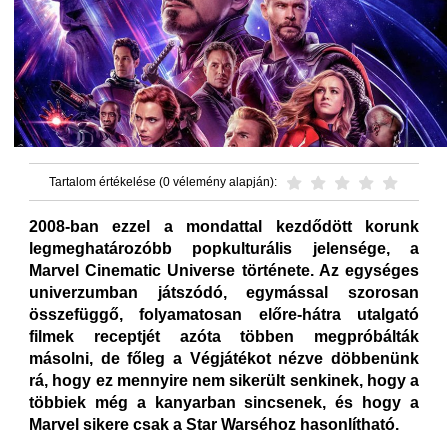
Tartalom értékelése (0 vélemény alapján):
2008-ban ezzel a mondattal kezdődött korunk
legmeghatározóbb popkulturális jelensége, a
Marvel Cinematic Universe története. Az egységes
univerzumban játszódó, egymással szorosan
összefüggő, folyamatosan előre-hátra utalgató
filmek receptjét azóta többen megpróbálták
másolni, de főleg a Végjátékot nézve döbbenünk
rá, hogy ez mennyire nem sikerült senkinek, hogy a
többiek még a kanyarban sincsenek, és hogy a
Marvel sikere csak a Star Warséhoz hasonlítható.