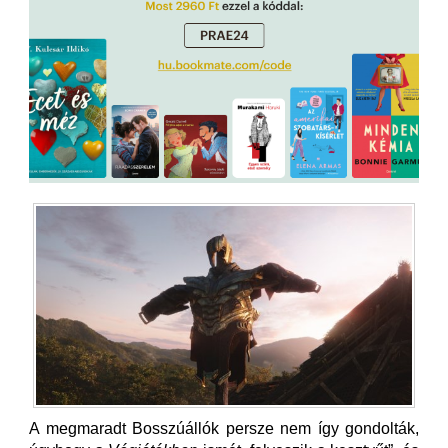
A megmaradt Bosszúállók persze nem így gondolták,