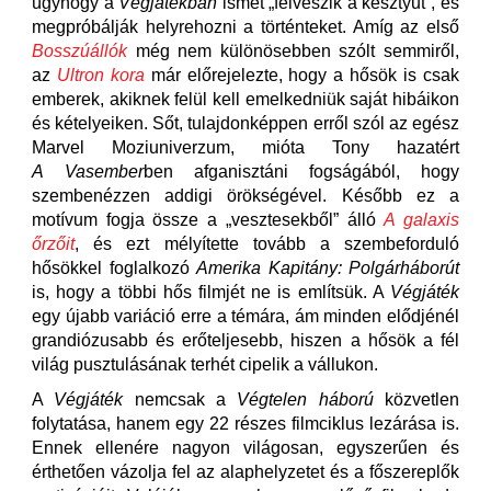
úgyhogy a
Végjátékban
ismét „felveszik a kesztyűt”, és
megpróbálják helyrehozni a történteket. Amíg az első
Bosszúállók
még nem különösebben szólt semmiről,
az
Ultron kora
már előrejelezte, hogy a hősök is csak
emberek, akiknek felül kell emelkedniük saját hibáikon
és kételyeiken. Sőt, tulajdonképpen erről szól az egész
Marvel Moziuniverzum, mióta Tony hazatért
A Vasember
ben afganisztáni fogságából, hogy
szembenézzen addigi örökségével. Később ez a
motívum fogja össze a „vesztesekből” álló
A galaxis
őrzőit
, és ezt mélyítette tovább a szembeforduló
hősökkel foglalkozó
Amerika Kapitány: Polgárháborút
is, hogy a többi hős filmjét ne is említsük. A
Végjáték
egy újabb variáció erre a témára, ám minden elődjénél
grandiózusabb és erőteljesebb, hiszen a hősök a fél
világ pusztulásának terhét cipelik a vállukon.
A
Végjáték
nemcsak a
Végtelen háború
közvetlen
folytatása, hanem egy 22 részes filmciklus lezárása is.
Ennek ellenére nagyon világosan, egyszerűen és
érthetően vázolja fel az alaphelyzetet és a főszereplők