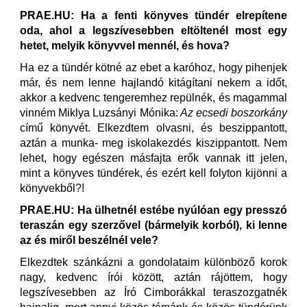
PRAE.HU: Ha a fenti könyves tündér elrepítene
oda, ahol a legszívesebben eltöltenél most egy
hetet, melyik könyvvel mennél, és hova?
Ha ez a tündér kötné az ebet a karóhoz, hogy pihenjek
már, és nem lenne hajlandó kitágítani nekem a időt,
akkor a kedvenc tengeremhez repülnék, és magammal
vinném Miklya Luzsányi Mónika:
Az ecsedi boszorkány
című könyvét. Elkezdtem olvasni, és beszippantott,
aztán a munka- meg iskolakezdés kiszippantott. Nem
lehet, hogy egészen másfajta erők vannak itt jelen,
mint a könyves tündérek, és ezért kell folyton kijönni a
könyvekből?!
PRAE.HU: Ha ülhetnél estébe nyúlóan egy presszó
teraszán egy szerzővel (bármelyik korból), ki lenne
az és miről beszélnél vele?
Elkezdtek szánkázni a gondolataim különböző korok
nagy, kedvenc írói között, aztán rájöttem, hogy
legszívesebben az Író Cimborákkal teraszozgatnék