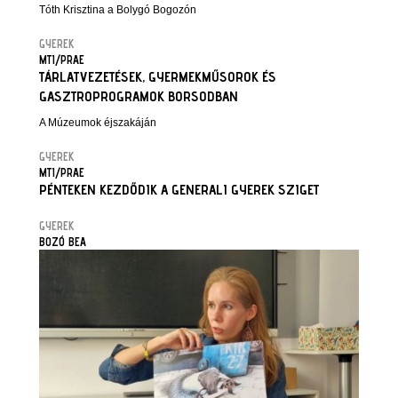
Tóth Krisztina a Bolygó Bogozón
GYEREK
MTI/PRAE
TÁRLATVEZETÉSEK, GYERMEKMŰSOROK ÉS
GASZTROPROGRAMOK BORSODBAN
A Múzeumok éjszakáján
GYEREK
MTI/PRAE
PÉNTEKEN KEZDŐDIK A GENERALI GYEREK SZIGET
GYEREK
BOZÓ BEA