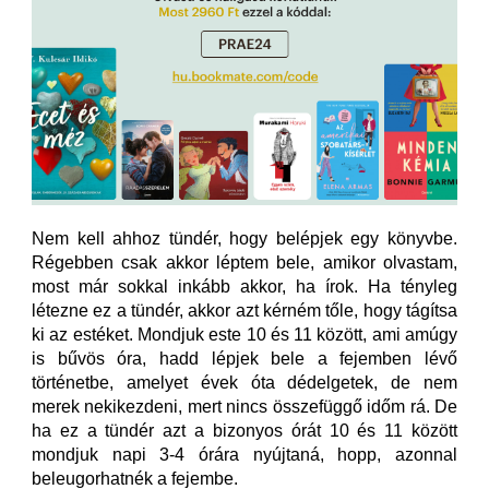
Nem kell ahhoz tündér, hogy belépjek egy könyvbe.
Régebben csak akkor léptem bele, amikor olvastam,
most már sokkal inkább akkor, ha írok. Ha tényleg
létezne ez a tündér, akkor azt kérném tőle, hogy tágítsa
ki az estéket. Mondjuk este 10 és 11 között, ami amúgy
is bűvös óra, hadd lépjek bele a fejemben lévő
történetbe, amelyet évek óta dédelgetek, de nem
merek nekikezdeni, mert nincs összefüggő időm rá. De
ha ez a tündér azt a bizonyos órát 10 és 11 között
mondjuk napi 3-4 órára nyújtaná, hopp, azonnal
beleugorhatnék a fejembe.