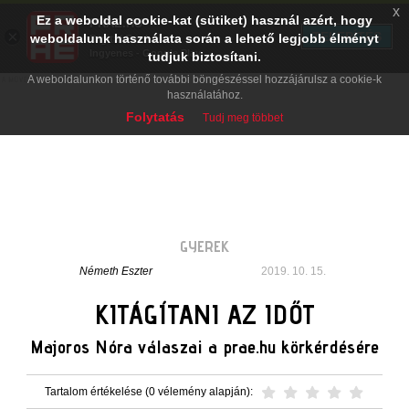
x
Ez a weboldal cookie-kat (sütiket) használ azért, hogy
PRAE.HU
×
TELEPÍTÉS
weboldalunk használata során a lehető legjobb élményt
Digital Evolution
Ingyenes - Google Play
tudjuk biztosítani.
A weboldalunkon történő további böngészéssel hozzájárulsz a cookie-k
használatához.
Folytatás
Tudj meg többet
GYEREK
Németh Eszter
2019. 10. 15.
KITÁGÍTANI AZ IDŐT
Majoros Nóra válaszai a prae.hu körkérdésére
Tartalom értékelése (0 vélemény alapján):