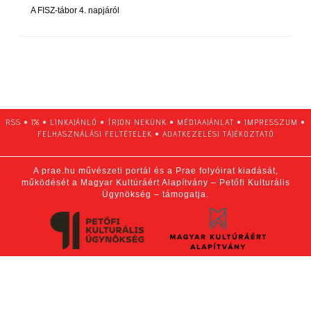
A FISZ-tábor 4. napjáról
RSS
•
1%
•
LINKAJÁNLÓ
•
ÍRJON NEKÜNK
•
MÉDIAAJÁNLAT
•
IMPRESSZUM
•
FELHASZNÁLÁSI FELTÉTELEK
•
ADATKEZELÉSI TÁJÉKOZTATÓ
A prae.hu művészeti portál és a Prae folyóirat kiadását,
működését a Magyar Kultúráért Alapítvány – Petőfi Kulturális
Ügynökség – támogatja.