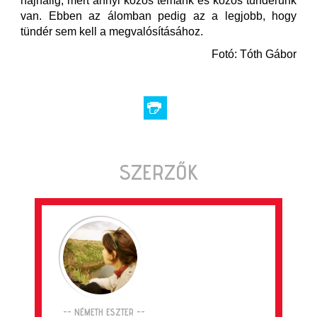
hajnalig, mert annyi közös témánk és közös tündérünk
van. Ebben az álomban pedig az a legjobb, hogy
tündér sem kell a megvalósításához.
Fotó: Tóth Gábor
SZERZŐK
-- NÉMETH ESZTER --