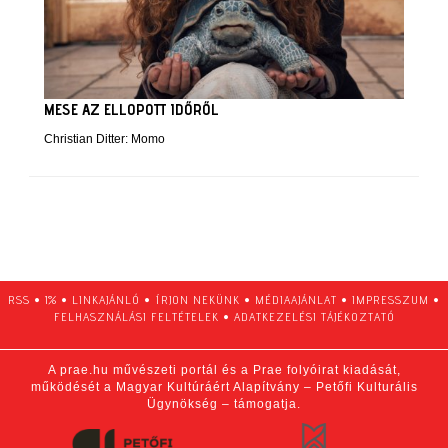
MESE AZ ELLOPOTT IDŐRŐL
Christian Ditter: Momo
RSS
•
1%
•
LINKAJÁNLÓ
•
ÍRJON NEKÜNK
•
MÉDIAAJÁNLAT
•
IMPRESSZUM
•
FELHASZNÁLÁSI FELTÉTELEK
•
ADATKEZELÉSI TÁJÉKOZTATÓ
A prae.hu művészeti portál és a Prae folyóirat kiadását,
működését a Magyar Kultúráért Alapítvány – Petőfi Kulturális
Ügynökség – támogatja.