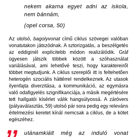
nekem akarna egyet adni az iskola,
nem bánnám,
(opel corsa, 50)
Az utolsó,
bagolyvonat
című ciklus szövegei valóban
vonatutakon játszódnak. A sztorizgatás, a beszélgetés
az eddiginél explicitebb módon realizálódik. Gráf
ügyesen játszik többek között a szóhasználat
variálásával, ami lehetővé teszi, hogy karaktereiről
többet megtudjunk. A ciklus szereplői itt is feltehetően
heterogén szociális háttérrel rendelkeznek. Az utasok
ilyenfajta diverzitása, a kommunikáció, az egymásra
való odafigyelés szignifikanciája, a másik megértésére
tett hallgatói kísérlet válik hangsúlyossá. A záróvers
(pályaválasztás, 59) utolsó pár sora pedig egy releváns
értelmezési keretet kínál nemcsak a ciklus, de a kötet
egészéhez.
utánamkiált még az induló vonat