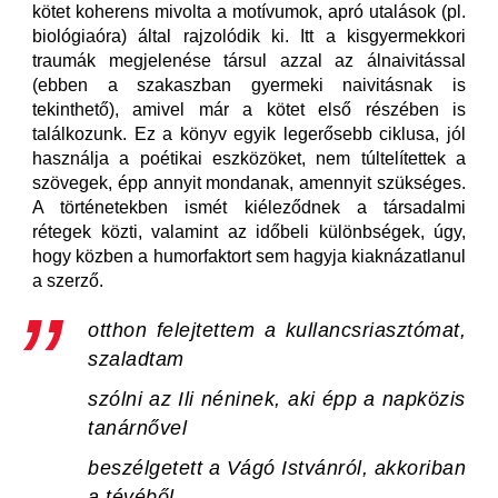
kötet koherens mivolta a motívumok, apró utalások (pl.
biológiaóra) által rajzolódik ki. Itt a kisgyermekkori
traumák megjelenése társul azzal az álnaivitással
(ebben a szakaszban gyermeki naivitásnak is
tekinthető), amivel már a kötet első részében is
találkozunk. Ez a könyv egyik legerősebb ciklusa, jól
használja a poétikai eszközöket, nem túltelítettek a
szövegek, épp annyit mondanak, amennyit szükséges.
A történetekben ismét kiéleződnek a társadalmi
rétegek közti, valamint az időbeli különbségek, úgy,
hogy közben a humorfaktort sem hagyja kiaknázatlanul
a szerző.
otthon felejtettem a kullancsriasztómat,
szaladtam
szólni az Ili néninek, aki épp a napközis
tanárnővel
beszélgetett a Vágó Istvánról, akkoriban
a tévéből