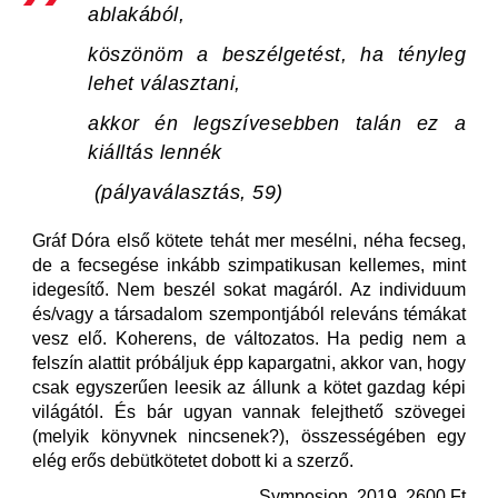
ablakából,
köszönöm a beszélgetést, ha tényleg
lehet választani,
akkor én legszívesebben talán ez a
kiálltás lennék
(pályaválasztás, 59)
Gráf Dóra első kötete tehát mer mesélni, néha fecseg,
de a fecsegése inkább szimpatikusan kellemes, mint
idegesítő. Nem beszél sokat magáról. Az individuum
és/vagy a társadalom szempontjából releváns témákat
vesz elő. Koherens, de változatos. Ha pedig nem a
felszín alattit próbáljuk épp kapargatni, akkor van, hogy
csak egyszerűen leesik az állunk a kötet gazdag képi
világától. És bár ugyan vannak felejthető szövegei
(melyik könyvnek nincsenek?), összességében egy
elég erős debütkötetet dobott ki a szerző.
Symposion, 2019, 2600 Ft