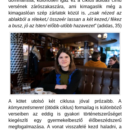
dominánssá, különösen igaz ez a ciklus
adidas
című
versének zárószakaszára, ami kimagaslik még a
kimagaslóan szép zárlatok közül is.
„csak nézed az
ablakból a réteket,/ összeér lassan a két kezed,/ fékez
a busz, jó az Isten/ előbb-utóbb hazavezet”
(adidas, 35)
A kötet utolsó két ciklusa jóval prózaibb. A
környezetismeret
(ötödik ciklus) formailag is különböző
verseiben az eddig is gyakori történetszerűséget
kiegészíti egy gyermekelbeszlő élőbeszédszerű
megfogalmazása. A vonat visszafelé kezd haladni, a