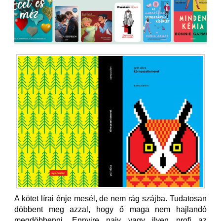
A kötet lírai énje mesél, de nem rág szájba. Tudatosan
döbbent meg azzal, hogy ő maga nem hajlandó
megdöbbenni. Ennyire naiv vagy ilyen profi az