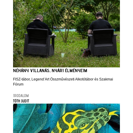
NÉHÁNY VILLANÁS, NYÁRI ÉLMÉNYEIM
FISZ-tábor, Legend’Art Összművészeti Alkotótábor és Szakmai
Fórum
IRODALOM
TÓTH JUDIT