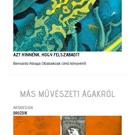
AZT HINNÉNK, HOGY FELSZABADÍT
Bernardo Atxaga Obabakoak című könyvéről
MÁS MŰVÉSZETI ÁGAKRÓL
ART&DESIGN
DROZDIK