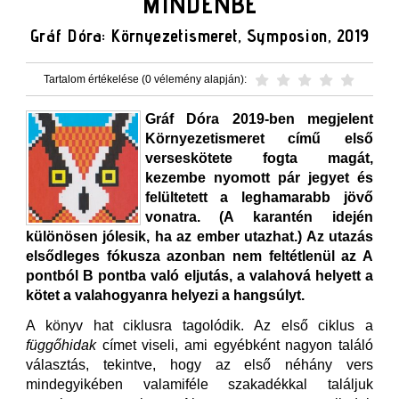
MINDENBE
Gráf Dóra: Környezetismeret, Symposion, 2019
Tartalom értékelése (0 vélemény alapján):
Gráf Dóra 2019-ben megjelent
Környezetismeret című első
verseskötete fogta magát,
kezembe nyomott pár jegyet és
felültetett a leghamarabb jövő
vonatra. (A karantén idején
különösen jólesik, ha az ember utazhat.) Az utazás
elsődleges fókusza azonban nem feltétlenül az A
pontból B pontba való eljutás, a valahová helyett a
kötet a valahogyanra helyezi a hangsúlyt.
A könyv hat ciklusra tagolódik. Az első ciklus a
függőhidak
címet viseli, ami egyébként nagyon találó
választás, tekintve, hogy az első néhány vers
mindegyikében valamiféle szakadékkal találjuk