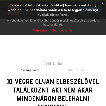
x
Ez a weboldal cookie-kat (sütiket) használ azért, hogy
PRAE.HU
×
TELEPÍTÉS
weboldalunk használata során a lehető legjobb élményt
Digital Evolution
Ingyenes - Google Play
tudjuk biztosítani.
A weboldalunkon történő további böngészéssel hozzájárulsz a cookie-k
használatához.
Folytatás
Tudj meg többet
IRODALOM
Eszenyi Fanni
2020. 05. 14.
JÓ VÉGRE OLYAN ELBESZÉLŐVEL
TALÁLKOZNI, AKI NEM AKAR
MINDENÁRON BELEHALNI