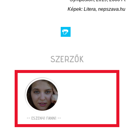
Képek: Litera, nepszava.hu
SZERZŐK
-- ESZENYI FANNI --