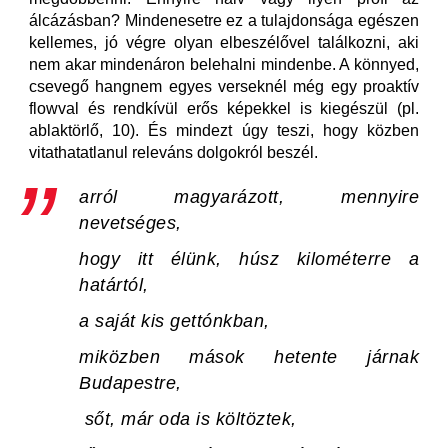
álcázásban? Mindenesetre ez a tulajdonsága egészen
kellemes, jó végre olyan elbeszélővel találkozni, aki
nem akar mindenáron belehalni mindenbe. A könnyed,
csevegő hangnem egyes verseknél még egy proaktív
flowval és rendkívül erős képekkel is kiegészül (pl.
ablaktörlő, 10). És mindezt úgy teszi, hogy közben
vitathatatlanul releváns dolgokról beszél.
arról magyarázott, mennyire
nevetséges,
hogy itt élünk, húsz kilométerre a
határtól,
a saját kis gettónkban,
miközben mások hetente járnak
Budapestre,
sőt, már oda is költöztek,