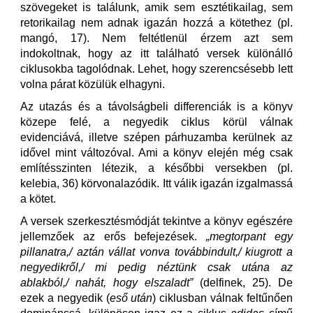
szövegeket is találunk, amik sem esztétikailag, sem
retorikailag nem adnak igazán hozzá a kötethez (pl.
mangó, 17). Nem feltétlenül érzem azt sem
indokoltnak, hogy az itt található versek különálló
ciklusokba tagolódnak. Lehet, hogy szerencsésebb lett
volna párat közülük elhagyni.
Az utazás és a távolságbeli differenciák is a könyv
közepe felé, a negyedik ciklus körül válnak
evidenciává, illetve szépen párhuzamba kerülnek az
idővel mint változóval. Ami a könyv elején még csak
említésszinten létezik, a későbbi versekben (pl.
kelebia, 36) körvonalazódik. Itt válik igazán izgalmassá
a kötet.
A versek szerkesztésmódját tekintve a könyv egészére
jellemzőek az erős befejezések.
„megtorpant egy
pillanatra,/ aztán vállat vonva továbbindult,/ kiugrott a
negyedikről,/ mi pedig néztünk csak utána az
ablakból,/ nahát, hogy elszaladt”
(delfinek, 25). De
ezek a negyedik (
eső után
) ciklusban válnak feltűnően