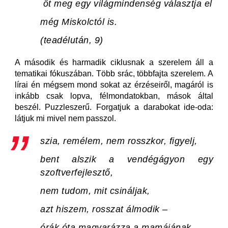
őt meg egy világmindenség választja el
még Miskolctól is.
(teadélután, 9)
A második és harmadik ciklusnak a szerelem áll a
tematikai fókuszában. Több srác, többfajta szerelem. A
lírai én mégsem mond sokat az érzéseiről, magáról is
inkább csak lopva, félmondatokban, mások által
beszél. Puzzleszerű. Forgatjuk a darabokat ide-oda:
látjuk mi mivel nem passzol.
szia, remélem, nem rosszkor, figyelj,
bent alszik a vendégágyon egy
szoftverfejlesztő,
nem tudom, mit csináljak,
azt hiszem, rosszat álmodik –
órák óta magyarázza a mamájának