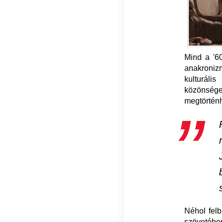
Mind a '6
anakroniz
kulturál
közönsége
megtörténh
Néhol felb
szövetébe