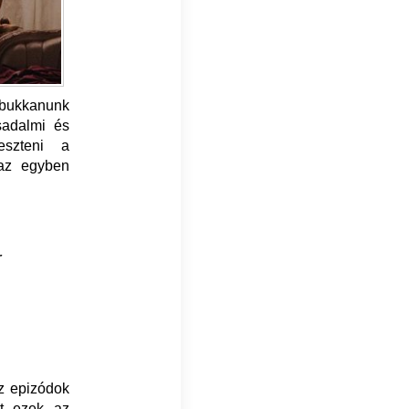
 bukkanunk
sadalmi és
eszteni a
 az egyben
r
az epizódok
nt ezek az