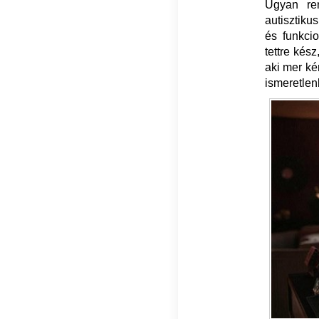
Ugyan rend
autisztiku
és funkci
tettre kés
aki mer ké
ismeretlen