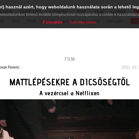
et) használ azért, hogy weboldalunk használata során a lehető leg
DESIGN
ÉPÍTÉSZET
SZÍNHÁZ
ZENE
FILM
GYEREK
K
weboldalunkon történő további böngészéssel hozzájárulsz a cookie-k használatáh
iók
blog
PRAE folyóirat
petíció
lapcsalád
könyvek
hírl
Folytatás
Tudj meg többet
FILM
ovai Ferenc
2021. 03. 
MATTLÉPÉSEKRE A DICSŐSÉGTŐL
A vezércsel a Netflixen