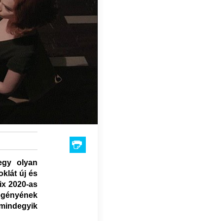
 egy olyan
oklát új és
lix 2020-as
egényének
 mindegyik