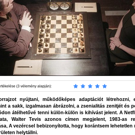
rtékelése (3 vélemény alapján):
orrajzot nyújtani, működőképes adaptációt létrehozni,
int a sakk, izgalmasan ábrázolni, a zsenialitás zenitjét és p
don átélhetővé tenni külön-külön is kihívást jelent. A Netf
zata, Walter Tevis azonos címen megjelent, 1983-as r
ása, A vezércsel bebizonyította, hogy korántsem lehetetlen
rületen helytállni.