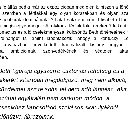
a felállás pedig már az expozícióban megjelenik, hiszen a főh
l szemben a férfiakkal egy olyan korszakban és olyan szak
z utóbbiak dominálnak. A fiatal sakkfenomén, Elisabeth Ha
) mégis egyenrangú, sőt olykor a férfiak fölé kerekedő félként
ontextus és a fő cselekményszál kölcsönöz Beth történetének
-felhangot is, amint kibontakozik, ahogy a kentuckyi Le
, árvaházban nevelkedett, traumatizált kislány hogyan 
ra ambícióinak, szenvedélyének és végtelen akara
ően.
Beth figurája egyszerre ösztönös tehetség és a
sikerért kitartóan megdolgozó, meg nem alkuvó,
küzdelmet szinte soha fel nem adó lángész, akit
ezúttal egyáltalán nem sarkított módon, a
zsenikhez kapcsolódó szokásos skatulyákból
előhúzva ábrázolnak.