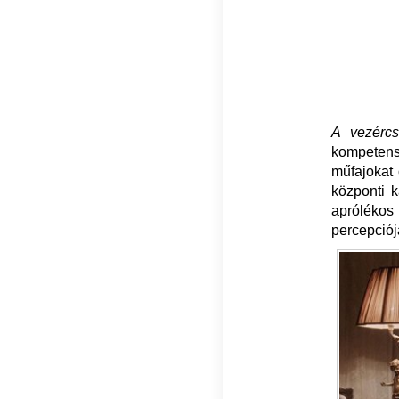
A vezérc
kompetens
műfajokat 
központi k
aprólé
percepciój