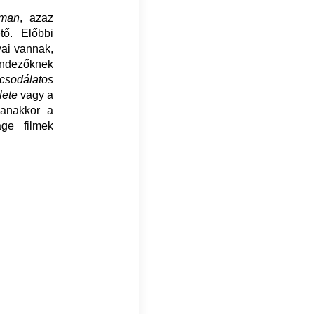
oman
, azaz
tő. Előbbi
yai vannak,
rendezőknek
csodálatos
lete
vagy a
anakkor a
ge filmek