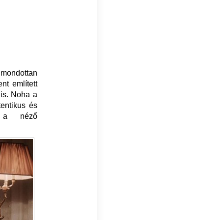
imondottan
t említett
 is. Noha a
tentikus és
 a néző