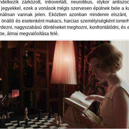
elkezik zárkózott, introvertált, neurotikus, olykor antiszo
s jegyekkel, ezek a vonások mégis szervesen épülnek bele a k
onálisan vannak jelen. Eközben azonban mindenre elszánt, é
z, önálló és esetenként makacs, harcias személyiségként ismer
rdezni, nagyszabású döntéseket meghozni, konfrontálódni, és e
be, álmai megvalósítása felé.