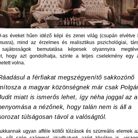
0-as éveket hűen idéző képi és zenei világ (csupán elvétve
musra), mind az érzelmes és realisztikus pszichológiai, tár
is sajátosságok bemutatása képesek olyannyira megtév
t, hogy azt gondolhatja, szinte a teljes cselekmény egy
etett volna.
Ráadásul a férfiakat megszégyenítő sakkozónő
mítosza a magyar közönségnek már csak Polgá
Judit miatt is ismerős lehet, így néha joggal az a
benyomása a nézőnek, hogy talán nem is áll a
sorozat túlságosan távol a valóságtól.
ukkannak ugyan afféle költői túlzások és szürreális elemek 
n, sőt szép számmal akadhatunk azért klisékre is, viszo