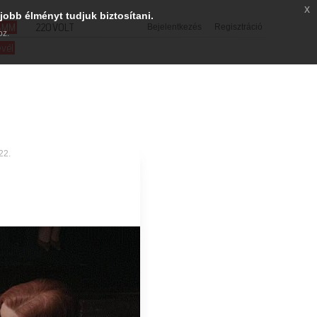
x
jobb élményt tudjuk biztosítani.
SMM
220VOLT
Bejelentkezés
Regisztráció
oz.
evél
22.