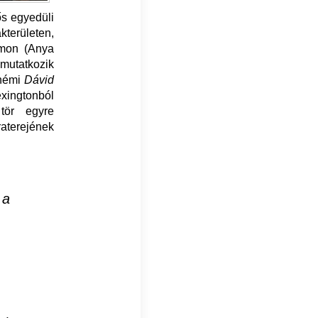
ős egyedüli
területen,
rmon (Anya
 mutatkozik
 némi
Dávid
xingtonból
tör egyre
terejének
 a