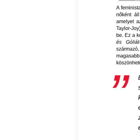
A feminist
nőként ál
amelyet a
Taylor-Joy
be. Ez a k
és Góliát
származó
magasabb
köszönhet