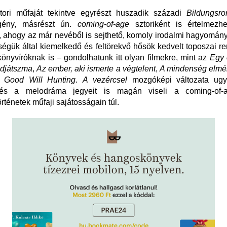
tori műfaját tekintve egyrészt huszadik századi
Bildungsr
egény, másrészt ún.
coming-of-age
sztoriként is értelmezhe
 ahogy az már nevéből is sejthető, komoly irodalmi hagyomán
ségük által kiemelkedő és feltörekvő hősök kedvelt toposzai 
könyvíróknak is – gondolhatunk itt olyan filmekre, mint az
Egy 
djátszma
,
Az ember, aki ismerte a végtelent
,
A mindenség elmé
s
Good Will Hunting
.
A vezércsel
mozgóképi változata ugy
m és a melodráma jegyeit is magán viseli a coming-of-a
örténetek műfaji sajátosságain túl.