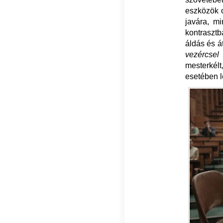
eszközök 
javára, m
kontrasztb
áldás és á
vezércse
mesterkélt
esetében l