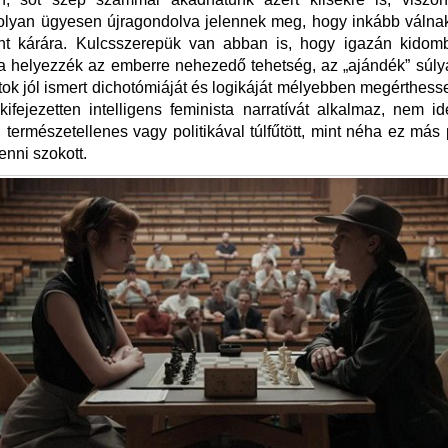
olyan ügyesen újragondolva jelennek meg, hogy inkább válnak
int kárára. Kulcsszerepük van abban is, hogy igazán kidomb
a helyezzék az emberre nehezedő tehetség, az „ajándék” súly
tok jól ismert dichotómiáját és logikáját mélyebben megérthess
l
kifejezetten intelligens feminista narratívát alkalmaz, nem i
, természetellenes vagy politikával túlfűtött, mint néha ez más
enni szokott.