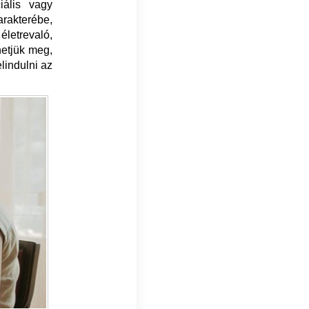
ciális vagy
arakterébe,
letrevaló,
hetjük meg,
lindulni az