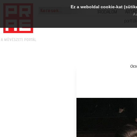
Ez a weboldal cookie-kat (sütik
IRODALOM
ART&
A 
portfól
Ocs