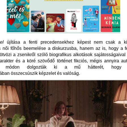
sel
újítása a fenti precedensekhez képest nem csak a k
 női főhős beemelése a diskurzusba, hanem az is, hogy a fen
ötvözi a zsenikről szóló biografikus alkotások sajátosságaival
arakter és a köré szövődő történet fikciós, mégis annyira au
kos módon dolgozták ki a mű hátterét, hogy
ában összecsúszik képzelet és valóság.