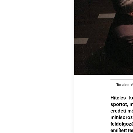
Tartalom é
Hiteles k
sportot, m
eredeti mó
minisoro
feldolgoz
említett te