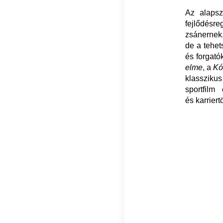
Az alapsz
fejlődésr
zsánernek,
de a tehet
és forgató
elme
, a
Kó
klassziku
sportfil
és karriert