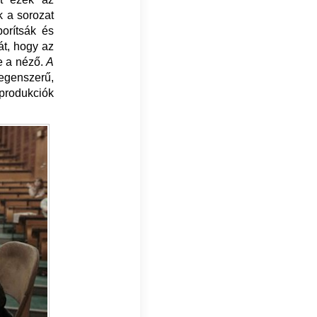
 a sorozat
orítsák és
át, hogy az
e a néző.
A
degenszerű,
 produkciók